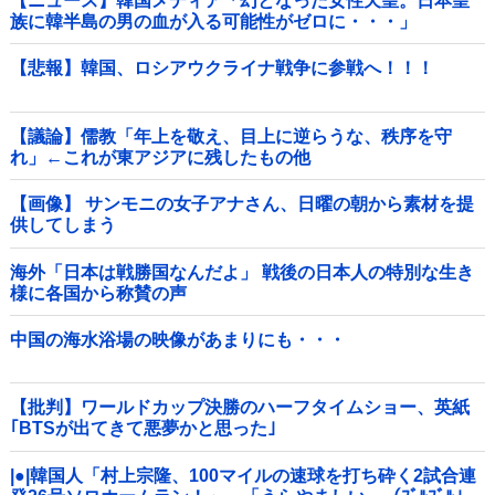
【ニュース】韓国メディア「幻となった女性天皇。日本皇
族に韓半島の男の血が入る可能性がゼロに・・・」
【悲報】韓国、ロシアウクライナ戦争に参戦へ！！！
【議論】儒教「年上を敬え、目上に逆らうな、秩序を守
れ」←これが東アジアに残したもの他
【画像】 サンモニの女子アナさん、日曜の朝から素材を提
供してしまう
海外「日本は戦勝国なんだよ」 戦後の日本人の特別な生き
様に各国から称賛の声
中国の海水浴場の映像があまりにも・・・
【批判】ワールドカップ決勝のハーフタイムショー、英紙
｢BTSが出てきて悪夢かと思った｣
|●|韓国人「村上宗隆、100マイルの速球を打ち砕く2試合連