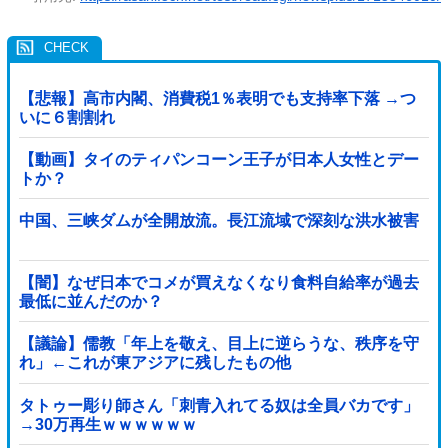
【悲報】高市内閣、消費税1％表明でも支持率下落 →つ
いに６割割れ
【動画】タイのティパンコーン王子が日本人女性とデー
トか？
中国、三峡ダムが全開放流。長江流域で深刻な洪水被害
【闇】なぜ日本でコメが買えなくなり食料自給率が過去
最低に並んだのか？
【議論】儒教「年上を敬え、目上に逆らうな、秩序を守
れ」←これが東アジアに残したもの他
タトゥー彫り師さん「刺青入れてる奴は全員バカです」
→30万再生ｗｗｗｗｗｗ