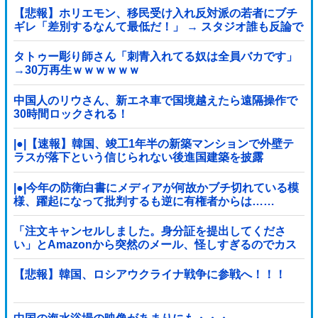
【悲報】ホリエモン、移民受け入れ反対派の若者にブチ
ギレ「差別するなんて最低だ！」 → スタジオ誰も反論で
きず沈黙 ………
タトゥー彫り師さん「刺青入れてる奴は全員バカです」
→30万再生ｗｗｗｗｗｗ
中国人のリウさん、新エネ車で国境越えたら遠隔操作で
30時間ロックされる！
|●|【速報】韓国、竣工1年半の新築マンションで外壁テ
ラスが落下という信じられない後進国建築を披露
|●|今年の防衛白書にメディアが何故かブチ切れている模
様、躍起になって批判するも逆に有権者からは……
「注文キャンセルしました。身分証を提出してくださ
い」とAmazonから突然のメール、怪しすぎるのでカス
タマーに確認したら……
【悲報】韓国、ロシアウクライナ戦争に参戦へ！！！