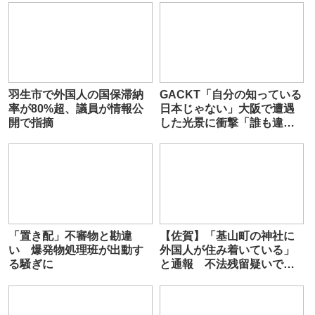
羽生市で外国人の国保滞納
GACKT「自分の知っている
率が80%超、議員が情報公
日本じゃない」大阪で遭遇
開で指摘
した光景に衝撃「誰も違和
感を口にしない…不安」
「置き配」不審物と勘違
【佐賀】「基山町の神社に
い 爆発物処理班が出動す
外国人が住み着いている」
る騒ぎに
と通報 不法残留疑いでネ
パール国籍の男逮捕