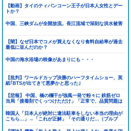
【動画】タイのティパンコーン王子が日本人女性とデー
トか？
中国、三峡ダムが全開放流。長江流域で深刻な洪水被害
【闇】なぜ日本でコメが買えなくなり食料自給率が過去
最低に並んだのか？
中国の海水浴場の映像があまりにも・・・
【批判】ワールドカップ決勝のハーフタイムショー、英
紙｢BTSが出てきて悪夢かと思った｣
【悲報】 中国、橋の欄干が強風一発で粉々に 鉄筋ゼロ
当局「接着剤でくっつけただけ」「正常で、品質問題は
ない」
韓国人「日本人が絶対に違法駐車をしない本当の理由が
こちら…」→「これが正解」「その通りだ…（ブルブ
ル」＝韓国の反応