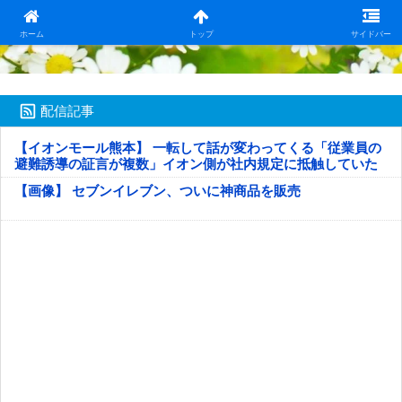
日本第一！ニュース録
ホーム
トップ
サイドバー
配信記事
【イオンモール熊本】 一転して話が変わってくる「従業員の
避難誘導の証言が複数」イオン側が社内規定に抵触していた
疑い
【画像】 セブンイレブン、ついに神商品を販売