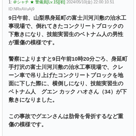
1:
＠シャチ ★ 警備員[Lv.15][初]
2024/05/10(金) 22:00:10.51
ID:NRxAVuAj9
9日午前、山梨県身延町の富士川河川敷の治水工
事現場で、倒れてきたコンクリートブロックの
下敷きになり、技能実習生のベトナム人の男性
が重傷の模様です。
警察によりますと9日午前10時20分ごろ、身延町
手打沢の富士川河川敷の治水工事現場で、クレ
ーン車で吊り上げたコンクリートブロックを地
面に下した際に、横倒しになり、技能実習生の
ベトナム人 グエン カック ハオさん（34）が下
敷きになりました。
この事故でグエンさんは肋骨を骨折するなど重
傷の模様です。