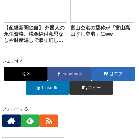
【産経新聞独自】 外国人の
富山空港の愛称が「富山高
永住資格、税金納付意思な
山すし空港」にww
しや財産隠しで取り消し
ガイドライン案判明
シェアする
X
Facebook
はてブ
LinkedIn
コピー
フォローする