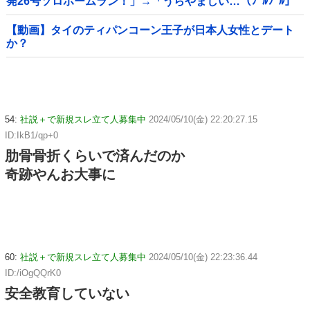
発26号ソロホームラン！」→「うらやましい…（ﾌﾞﾙﾌﾞﾙ」
＝韓国の反応
【動画】タイのティパンコーン王子が日本人女性とデート
か？
54:
社説＋で新規スレ立て人募集中
2024/05/10(金) 22:20:27.15
ID:IkB1/qp+0
肋骨骨折くらいで済んだのか
奇跡やんお大事に
60:
社説＋で新規スレ立て人募集中
2024/05/10(金) 22:23:36.44
ID:/iOgQQrK0
安全教育していない