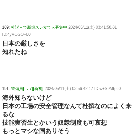
189:
社説＋で新規スレ立て人募集中
2024/05/11(土) 03:41:58.81
ID:4yVOGQ+L0
日本の厳しさを
知れたね
191:
警備員[Lv.7][新初]
2024/05/11(土) 03:56:42.17 ID:w+S9MtpL0
海外知らないけど
日本の工場の安全管理なんて杜撰なのによく来
るな
技能実習生とかいう奴隷制度も可哀想
もっとマシな国ありそう