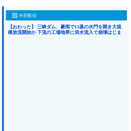
外部配信
【おわった】 三峡ダム、豪雨で13基の水門を開き大規
模放流開始か 下流の工場地帯に洪水流入で崩壊はじま
る