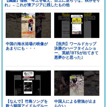
【議論】儒教「年上を敬え、目上に逆らうな、秩序を守
れ」←これが東アジアに残したもの他
中国の海水浴場の映像が
【批判】ワールドカップ
あまりにも・・・
決勝のハーフタイムショ
ー、英紙｢BTSが出てきて
悪夢かと思った｣
【なんで】竹島ソングを
中国人による密漁が止ま
歌う韓国アイドルグルー
らない