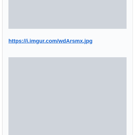
https://i.imgur.com/wdArsmx.jpg