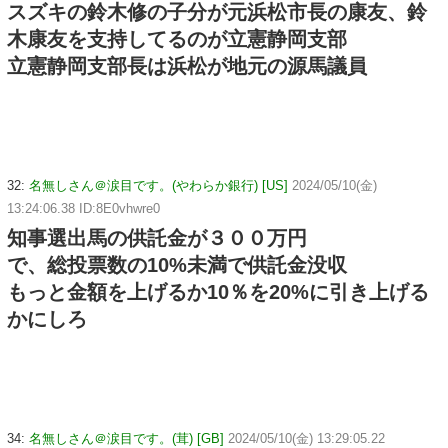
スズキの鈴木修の子分が元浜松市長の康友、鈴
木康友を支持してるのが立憲静岡支部
立憲静岡支部長は浜松が地元の源馬議員
32:
名無しさん＠涙目です。(やわらか銀行) [US]
2024/05/10(金)
13:24:06.38 ID:8E0vhwre0
知事選出馬の供託金が３００万円
で、総投票数の10%未満で供託金没収
もっと金額を上げるか10％を20%に引き上げる
かにしろ
34:
名無しさん＠涙目です。(茸) [GB]
2024/05/10(金) 13:29:05.22