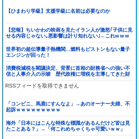
【ひまわり学級】支援学級に名前は必要なのか
【悲報】ちいかわの映画を見たイラン人が激怒｢子供に見
せる内容じゃない｡悪影響は計り知れない｣←これw w w
w w w w w w
世界初の超伝導量子熱機関…燃料もピストンもない量子
エンジンが回った！
消費税減税を閣議決定、背景に首相の財務省への強い不
信と人事介入の示唆 歴代政権に増税を主導してきた財
務省、高市内閣に完全敗北
RSSフィードを取得できません
「コンビニ、馬鹿にすんなよ」→あのオーナー夫婦、不
起訴ｗｗｗｗｗｗｗｗｗ
海外「日本にはこんな特殊な標識があるんだけど皆は見
たことある？」→「何これめちゃくちゃ可愛いｗｗ」
【海外の反応】