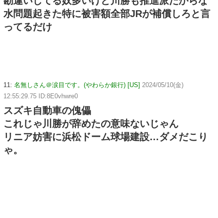
勘違いしてる奴多いけど川勝も推進派だからな
水問題起きた特に被害額全部JRが補償しろと言
ってるだけ
11:
名無しさん＠涙目です。(やわらか銀行) [US]
2024/05/10(金)
12:55:29.75 ID:8E0vhwre0
スズキ自動車の傀儡
これじゃ川勝が辞めたの意味ないじゃん
リニア妨害に浜松ドーム球場建設…ダメだこり
ゃ。