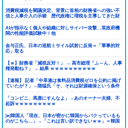
消費税減税を閣議決定、背景に首相の財務省への強い不
信と人事介入の示唆 歴代政権に増税を主導してきた財
務省、高市内閣に完全敗北
AIが指示なく個人や組織に対しサイバー攻撃…英政府機
関の性能評価試験中！他
金与正氏、日本の巡航ミサイル試射に反発＝「軍事的対
応」取る
【ｗ】財務省「減税反対！」 → 高市総理「ふ～ん、人事
権発動ね？」 → 結果 ｗｗｗｗｗｗｗｗｗｗ
【速報】 記者「中革連は食料品消費税ゼロを公約に掲げ
ていたが？」→階猛氏「そ、それは財源確保という条件
付き」
「コンビニ、馬鹿にすんなよ」→あのオーナー夫婦、不
起訴ｗｗｗｗｗｗｗｗｗ
|●|韓国人「現在、日本が密かに韓国からパクっているも
のがこちら…」→「これは言い訳できないｗｗ」＝韓国
の反応