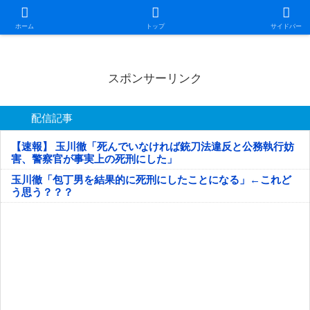
日本第一！ニュース録
ホーム
トップ
サイドバー
スポンサーリンク
配信記事
【速報】 玉川徹「死んでいなければ銃刀法違反と公務執行妨
害、警察官が事実上の死刑にした」
玉川徹「包丁男を結果的に死刑にしたことになる」←これど
う思う？？？