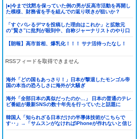
|●|今まで沈黙を保っていた例の男が反高市活動を再開し
た模様、財務省を手を組んでの返り咲きが狙いか？
「すぐバレるデマを投稿した理由はこれか」と拡散元
の”賢さ”に批判が殺到中、自称ジャーナリストのやり口
というのが……
【朗報】高市首相、爆乳化！！！ サナ活待ったなし！
RSSフィードを取得できません
海外「どの国もあっさり！」日本が撃退したモンゴル帝
国の本当の恐ろしさに海外が大騒ぎ
海外「全部日本の真似だったのか…」 日本の普通のテレ
ビ番組が最新SNSの数十年先を行っていたと話題に
韓国人「知られざる日本だけの半導体技術がこちらで
す‥」→「サムスンがなければiPhoneが作れないと信じ
ていたのに‥」