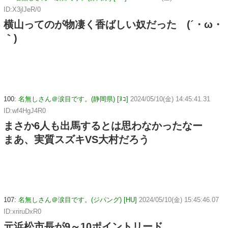
ID:X3jlJeR/0
横山ってのが物凄く香ばしい奴だった (´・ω・
｀)
100:
名無しさん＠涙目です。(静岡県) [ﾇｺ]
2024/05/10(金) 14:45:41.31
ID:wf4HgJ4R0
まさか6人も出馬するとは思わなかったなー
まあ、実質スズキVS大村だろう
107:
名無しさん＠涙目です。(ジパング) [HU]
2024/05/10(金) 15:45:46.07
ID:xriruDxR0
元浜松市長が9～10ポイントリード