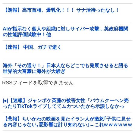
【朗報】高市首相、爆乳化！！！ サナ活待ったなし！
AIが指示なく個人や組織に対しサイバー攻撃…英政府機関
の性能評価試験中！他
【速報】 中国、ガチで逝く
海外「その通り！」日本人ならどこでも発展させると語る
世界的大富豪に海外が大騒ぎ
RSSフィードを取得できません
|●|【速報】ジャンポケ斉藤の被害女性「バウムクーヘン売
ったりTikTokライブしててムカついたから示談しなかっ
た」
【悲報】ちいかわの映画を見たイラン人が激怒｢子供に見せ
る内容じゃない｡悪影響は計り知れない｣←これw w w w w w
w w w