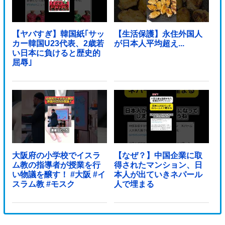
【ヤバすぎ】韓国紙｢サッ
【生活保護】永住外国人
カー韓国U23代表、2歳若
が日本人平均超え...
い日本に負けると歴史的
屈辱｣
大阪府の小学校でイスラ
【なぜ？】中国企業に取
ム教の指導者が授業を行
得されたマンション、日
い物議を醸す！ #大阪 #イ
本人が出ていきネパール
スラム教 #モスク
人で埋まる