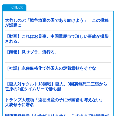
大竹しのぶ「戦争放棄の国であり続けよう」←この投稿
が話題に
【動画】これはお見事。中国重慶市で珍しい事故が撮影
される。
【朗報】見せブラ、流行る。
［社説］永住厳格化で外国人の定着意欲をそぐな
【巨人対ヤクルト18回戦】巨人、3回裏無死二三塁から
笹原の2点タイムリーで勝ち越
し！！！！！！！！！！！！！他
トランプ大統領「遠征出産の子に米国籍を与えない」…
大統領令に署名
国連事務総長「お金がありません。このままでは国連が