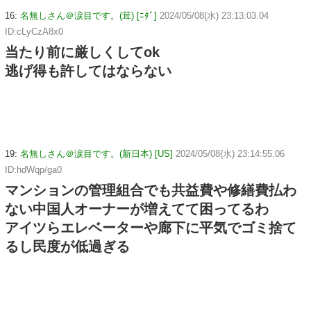
16:
名無しさん＠涙目です。(茸) [ﾆﾀﾞ]
2024/05/08(水) 23:13:03.04
ID:cLyCzA8x0
当たり前に厳しくしてok
逃げ得も許してはならない
19:
名無しさん＠涙目です。(新日本) [US]
2024/05/08(水) 23:14:55.06
ID:hdWqp/ga0
マンションの管理組合でも共益費や修繕費払わ
ない中国人オーナーが増えてて困ってるわ
アイツらエレベーターや廊下に平気でゴミ捨て
るし民度が低過ぎる