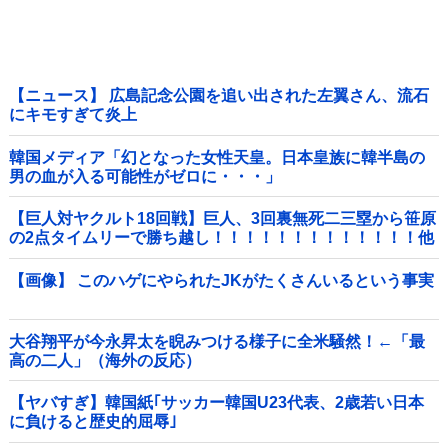
【ニュース】 広島記念公園を追い出された左翼さん、流石
にキモすぎて炎上
韓国メディア「幻となった女性天皇。日本皇族に韓半島の
男の血が入る可能性がゼロに・・・」
【巨人対ヤクルト18回戦】巨人、3回裏無死二三塁から笹原
の2点タイムリーで勝ち越し！！！！！！！！！！！！！他
【画像】 このハゲにやられたJKがたくさんいるという事実
大谷翔平が今永昇太を睨みつける様子に全米騒然！←「最
高の二人」（海外の反応）
【ヤバすぎ】韓国紙｢サッカー韓国U23代表、2歳若い日本
に負けると歴史的屈辱｣