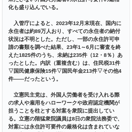
化も盛り込んでいる。
入管庁によると、2023年12月末現在、国内に
永住者は約89万人おり、すべての永住者の納付
状況は不明とした。ただし、一部の永住許可申
請の書類を調べた結果、23年1～6月に審査を終
えた1825件のうち、未納は235件（12・8％）あ
ったとした。内訳（重複含む）は、住民税31件
▽国民健康保険15件▽国民年金213件▽その他4
件――だったという。
立憲民主党は、外国人労働者を受け入れる際
の求人や雇用をハローワークや政府認定機関が
担うことを柱とする対案を衆院に提出してい
る。立憲の階猛衆院議員は8日の衆院法務委で、
対案には永住許可要件の厳格化は含まれていな