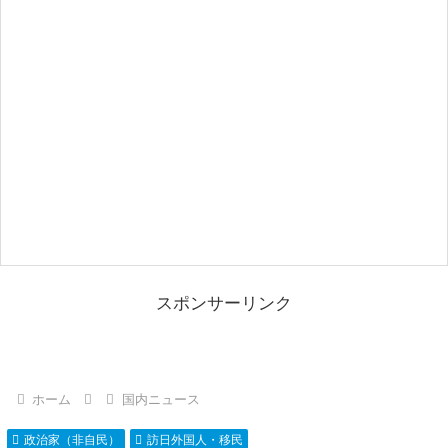
スポンサーリンク
ホーム
国内ニュース
政治家（非自民）
訪日外国人・移民