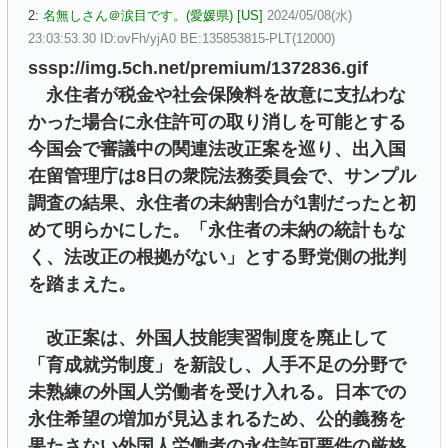
2:
名無しさん＠涙目です。(愛媛県) [US]
2024/05/08(水)
23:03:53.30 ID:ovFh/yjA0 BE:135853815-PLT(12000)
sssp://img.5ch.net/premium/1372836.gif
永住者が税金や社会保険料を故意に支払わな
かった場合に永住許可の取り消しを可能とする
今国会で審議中の関連法改正案を巡り、出入国
在留管理庁は8日の衆院法務委員会で、サンプル
調査の結果、永住者の未納割合が1割だったと初
めて明らかにした。「永住者の未納の統計もな
く、法改正の根拠がない」とする野党側の批判
を踏まえた。
改正案は、外国人技能実習制度を廃止して
「育成就労制度」を新設し、人手不足の分野で
未熟練の外国人労働者を受け入れる。日本での
永住希望の増加が見込まれるため、公的義務を
果たさない外国人労働者の永住許可要件の厳格