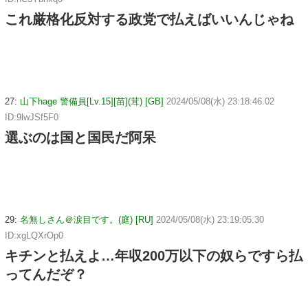
これ厳格化反対する政党で払えばいいんじゃね
27:
山下hage 警備員[Lv.15][苗](茸) [GB]
2024/05/08(水) 23:18:46.02
ID:9lwJSf5F0
選ぶのは国と国民だ阿呆
29:
名無しさん＠涙目です。(庭) [RU]
2024/05/08(水) 23:19:05.30
ID:xgLQXrOp0
キチンと払えよ…年収200万以下の奴らですら払
ってんだぞ？