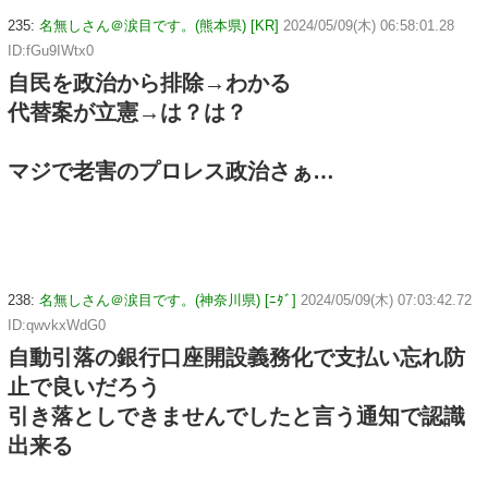
235:
名無しさん＠涙目です。(熊本県) [KR]
2024/05/09(木) 06:58:01.28
ID:fGu9IWtx0
自民を政治から排除→わかる
代替案が立憲→は？は？
マジで老害のプロレス政治さぁ…
238:
名無しさん＠涙目です。(神奈川県) [ﾆﾀﾞ]
2024/05/09(木) 07:03:42.72
ID:qwvkxWdG0
自動引落の銀行口座開設義務化で支払い忘れ防
止で良いだろう
引き落としできませんでしたと言う通知で認識
出来る