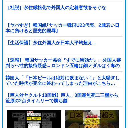
［社説］永住厳格化で外国人の定着意欲をそぐな
【ヤバすぎ】韓国紙｢サッカー韓国U23代表、2歳若い日
本に負けると歴史的屈辱｣
【生活保護】永住外国人が日本人平均超え...
【速報】 韓国サッカー協会『すでに時効だ』、外国人審
判らへ性的接待疑惑→ロンドン五輪は銅メダルはく奪の
可能性「審判の国籍は日本、UAE、イラン」
韓国人「『日本ビールは絶対に飲まない！』と大騒ぎし
ていた時代が完全に終わってしまった理由がこちら…
（ブルブル」＝韓国の反応
【巨人対ヤクルト18回戦】巨人、3回裏無死二三塁から
笹原の2点タイムリーで勝ち越
し！！！！！！！！！！！！！他