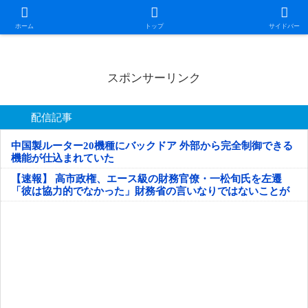
日本第一！ニュース録
ホーム
トップ
サイドバー
スポンサーリンク
配信記事
中国製ルーター20機種にバックドア 外部から完全制御できる
機能が仕込まれていた
【速報】 高市政権、エース級の財務官僚・一松旬氏を左遷
「彼は協力的でなかった」財務省の言いなりではないことが
判明