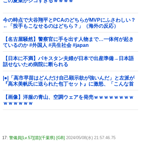
この夏菜がシコすぎるｗｗｗｗ
今の時点で大谷翔平とPCAのどちらがMVPにふさわしい？
←「投手もこなせるのはどちら？」（海外の反応）
【名古屋騒然】警察官に手を出す人物まで…一体何が起き
ているのか #外国人 #共生社会 #japan
【日本に不満】パキスタン夫婦が日本で出産準備→日本語
話せないため病院に断られる
|●|「高市早苗はどんだけ自己顕示欲が強いんだ」と左派が
『高木美帆氏に送られた包丁セット』に激怒、「こんな首
相は見たことがない」と言い張るも……
【画像】洋服の青山、空調ウェアを発売ｗｗｗｗｗｗｗｗ
ｗｗｗｗｗｗ
17:
警備員[Lv.57][苗](千葉県) [GB]
2024/05/08(水) 21:57:46.75