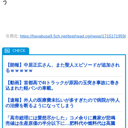
う
引用元:
https://hayabusa9.5ch.net/test/read.cgi/news/1715171959/
【朗報】中居正広さん、また聖人エピソードが追加され
るｗｗｗｗｗ
【動画】首都高で4tトラックが原因の玉突き事故に巻き
込まれた軽バンの車載。
【速報】外人の医療費未払いが多すぎたので病院が外人
の治療を断るようになってしまう
「高市総理には愛想尽かした」コメ余りに農家が悲鳴
売値は生産原価の半分以下に…肥料代や燃料代は高騰