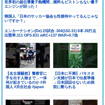
世界初の超伝導量子熱機関…燃料もピストンもない量子
エンジンが回った！
韓国人「日本のサッカー協会も性接待やってるんじゃな
いですか？」
エンカーナシオン(De) 25試合 .304(102-31) 6本 26打点
出塁率.311 OPS.831 wRC+137 WAR+0.7他
【名古屋騒然】警察官に
【日本に不満】パキスタ
手を出す人物まで…一体
ン夫婦が日本で出産準備
何が起きているのか #外
→日本語話せないため病
国人 #共生社会 #japan
院に断られる