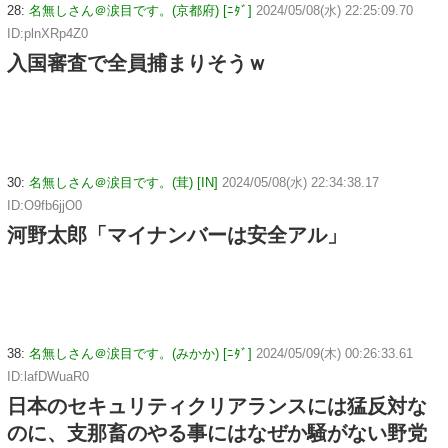
28:
名無しさん＠涙目です。(京都府) [ﾆﾀﾞ]
2024/05/08(水) 22:25:09.70
ID:plnXRp4Z0
入国審査で全員捕まりそうｗ
30:
名無しさん＠涙目です。(茸) [IN]
2024/05/08(水) 22:34:38.17
ID:O9fb6jjO0
河野太郎「マイナンバーは安全アル」
38:
名無しさん＠涙目です。(みかか) [ﾆﾀﾞ]
2024/05/09(木) 00:26:33.61
ID:lafDWuaR0
日本のセキュリティクリアランスには猛反対な
のに、支那畜のやる事にはなぜか騒がない野党