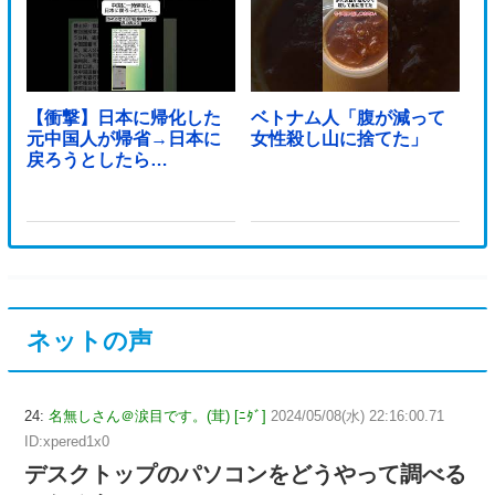
【衝撃】日本に帰化した
ベトナム人「腹が減って
元中国人が帰省→日本に
女性殺し山に捨てた」
戻ろうとしたら…
ネットの声
24:
名無しさん＠涙目です。(茸) [ﾆﾀﾞ]
2024/05/08(水) 22:16:00.71
ID:xpered1x0
デスクトップのパソコンをどうやって調べる