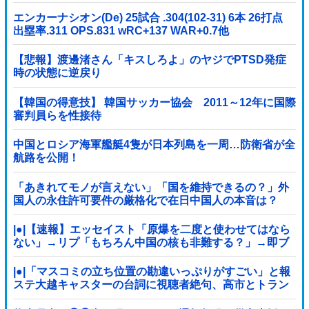
「今年でやめる」農家も
エンカーナシオン(De) 25試合 .304(102-31) 6本 26打点
出塁率.311 OPS.831 wRC+137 WAR+0.7他
【悲報】渡邊渚さん「キスしろよ」のヤジでPTSD発症
時の状態に逆戻り
【韓国の得意技】 韓国サッカー協会 2011～12年に国際
審判員らを性接待
中国とロシア海軍艦艇4隻が日本列島を一周…防衛省が全
航路を公開！
「あきれてモノが言えない」「国を維持できるの？」外
国人の永住許可要件の厳格化で在日中国人の本音は？
|●|【速報】エッセイスト「原爆を二度と使わせてはなら
ない」→リプ「もちろん中国の核も非難する？」→即ブ
ロック
|●|「マスコミの立ち位置の勘違いっぷりがすごい」と報
ステ大越キャスターの台詞に視聴者絶句、高市とトラン
プを同列視させようという思惑がひしひしと