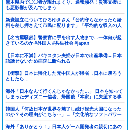
熊本県内で◯◯者が現れまくり、通報頻発！災害支援に
も悪影響が及んでしまう…
新党設立についてひろゆきさん「公約守らなかったら給
料を差し押さえて市民に配ります」「平均的な収入の人
が結婚できるようにしなければならない」
【名古屋騒然】警察官に手を出す人物まで…一体何が起
きているのか #外国人 #共生社会 #japan
【日本に不満】パキスタン夫婦が日本で出産準備→日本
語話せないため病院に断られる
【衝撃】日本に帰化した元中国人が帰省→日本に戻ろう
としたら…
海外「日本なんて行くんじゃなかった…」 日本を知って
しまったディズニー信者、帰国後『本家』に失望する事
態に
韓国人「何故日本が世界を魅了し続け観光大国になった
のか？その理由がこちら‥」→「文化的なソフトパワー
が凄い」
海外「ありがとう！」日本人ゲーム開発者の親切にあの