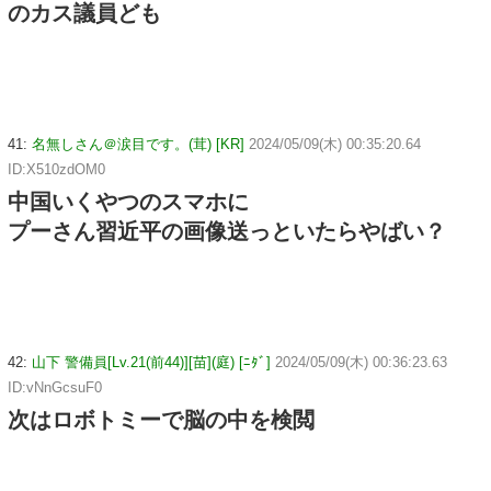
のカス議員ども
41:
名無しさん＠涙目です。(茸) [KR]
2024/05/09(木) 00:35:20.64
ID:X510zdOM0
中国いくやつのスマホに
プーさん習近平の画像送っといたらやばい？
42:
山下 警備員[Lv.21(前44)][苗](庭) [ﾆﾀﾞ]
2024/05/09(木) 00:36:23.63
ID:vNnGcsuF0
次はロボトミーで脳の中を検閲