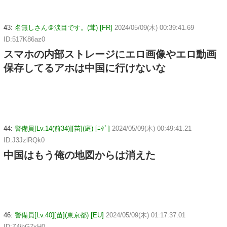
43:
名無しさん＠涙目です。(茸) [FR]
2024/05/09(木) 00:39:41.69
ID:517K86az0
スマホの内部ストレージにエロ画像やエロ動画
保存してるアホは中国に行けないな
44:
警備員[Lv.14(前34)][苗](庭) [ﾆﾀﾞ]
2024/05/09(木) 00:49:41.21
ID:J3JzlRQk0
中国はもう俺の地図からは消えた
46:
警備員[Lv.40][苗](東京都) [EU]
2024/05/09(木) 01:17:37.01
ID:Z4jhG7xH0