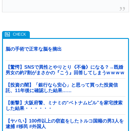
脳の手術で正常な脳を摘出
【驚愕】SNSで異性とやりとり《不倫》になる？→既婚
男女の約7割がまさかの『こう』回答してしまうw w w w
w w w w
【投資の闇】「銀行なら安心」と思って買った投資信
託、11年後に確認した結果……
【衝撃】大阪府警、ミナミの“ベトナムビル”を家宅捜索
した結果・・・・・・
【ヤバい】100件以上の窃盗をしたトルコ国籍の男3人を
逮捕 #移民 #外国人