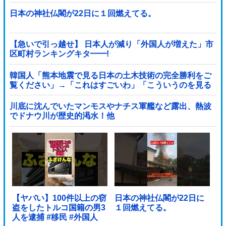
日本の神社仏閣が22日に１回燃えてる。
【急いで引っ越せ】 日本人が減り「外国人が増えた」市
区町村ランキングキタ━━!
韓国人「熊本地震で見る日本の土木技術の完全勝利をご
覧ください」→「これはすごいわ」「こういうのを見る
と日本人は何か適当に作る感じがしない・...
川底に沈んでいたマンモスやナチス軍艦など露出、熱波
でドナウ川が歴史的渇水！他
【ヤバい】100件以上の窃
日本の神社仏閣が22日に
盗をしたトルコ国籍の男3
１回燃えてる。
人を逮捕 #移民 #外国人