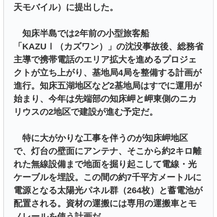
天モバイル）に提出した。
知床半島では2年前の小型旅客船
「KAZUⅠ（カズワン）」の沈没事故後、総務省
主導で携帯電話のエリア拡大を進めるプロジェ
クトが立ち上がり、基地局4局を整備する計画が
進行。知床五湖地区など2基地局はすでに運用が
始まり、今年は先端部の知床岬と岬東側のニカ
リウスの2地区で建設が進む予定だ。
特に大がかりな工事を伴うのが知床岬地区
で、灯台の壁面にアンテナ、そこから約2キロ離
れた無線設備まで地面を掘り起こして電線・光
ケーブルを埋設。この間の約7千平方メートルに
電源となる太陽光パネル群（264枚）と蓄電池が
配置される。資材の運搬には専用の運搬車とモ
ノレールを使う計画だ。