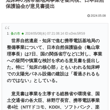
保護協会が意見書提出
2024.05.08
1:
蚤の市 ★
2024/05/08(水) 07:21:08.14 ID:sDnlc5RS9
世界自然遺産・知床で進む携帯電話基地局の
整備事業について、日本自然保護協会（亀山章
理事長）は7日、国の関係省庁などに対し、事業
への疑問や慎重な検討を求める意見書を提出し
た。特に「知床の核心部」ともいわれる知床岬
での太陽光パネル設備の建設は「看過されるも
のではない」としている。
意見書は事業を主導する総務省や環境省、国
土交通省の各大臣、林野庁長官、携帯電話事業
者4社（NTTドコモ、KDDI、ソフトバンク、楽