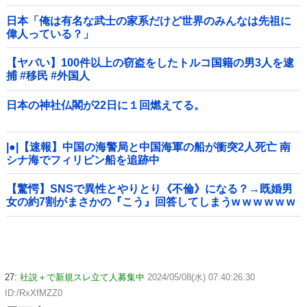
日本「俺は有名な武士の家系だけど世界のみんなは先祖に
偉人っている？」
【ヤバい】100件以上の窃盗をしたトルコ国籍の男3人を逮
捕 #移民 #外国人
日本の神社仏閣が22日に１回燃えてる。
|●|【速報】中国の海警局と中国海軍の船が衝突2人死亡 南
シナ海でフィリピン船を追跡中
【驚愕】SNSで異性とやりとり《不倫》になる？→既婚男
女の約7割がまさかの『こう』回答してしまうw w w w w w
w w
27:
社説＋で新規スレ立て人募集中
2024/05/08(水) 07:40:26.30
ID:/RxXfMZZ0