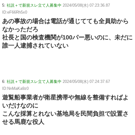
5:
社説＋で新規スレ立て人募集中
2024/05/08(水) 07:23:36.87
ID:eF66Rh5x0
あの事故の場合は電話が通じてても全員助から
なかっただろ
社長と国の検査機関が100パー悪いのに、未だに
誰一人逮捕されていない
6:
社説＋で新規スレ立て人募集中
2024/05/08(水) 07:24:37.67
ID:NnMaKa9z0
遊覧船事業者が衛星携帯や無線を整備すればよ
いだけなのに
こんな採算とれない基地局を民間負担で設置さ
せる馬鹿な役人