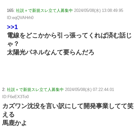
165:
社説＋で新規スレ立て人募集中
2024/05/08(水) 13:08:49.95
ID:eqQVAHrh0
>>1
電線をどこかから引っ張ってくれば済む話じ
ゃ？
太陽光パネルなんて要らんだろ
2:
社説＋で新規スレ立て人募集中
2024/05/08(水) 07:22:44.01
ID:F6eEX3To0
カズワン沈没を言い訳にして開発事業してて笑
える
馬鹿かよ