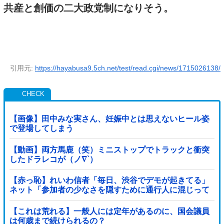
共産と創価の二大政党制になりそう。
引用元:
https://hayabusa9.5ch.net/test/read.cgi/news/1715026138/
【画像】田中みな実さん、妊娠中とは思えないヒール姿
で登場してしまう
【動画】両方馬鹿（笑）ミニストップでトラックと衝突
したドラレコが（ノ∇`）
【赤っ恥】れいわ信者「毎日、渋谷でデモが起きてる」
ネット「参加者の少なさを隠すために通行人に混じって
るのリプ欄でバラされてて草」
【これは荒れる】一般人には定年があるのに、国会議員
は何歳まで続けられるの？