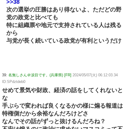
>>38
次の選挙の圧勝はあり得ないよ、ただどの野
党の政党と比べても
特に組織票や地元で支持されている人は残る
から
与党が長く続いている政党が有利というだけ
39:
名無しさん＠涙目です。(兵庫県) [FR]
2024/05/07(火) 06:12:03.34
ID:SPdztdeb0
せめて景気や財政、経済の話をしてくれないと
な
手ぶらで変われば良くなるかの様に煽る報道は
特権側だから余裕なんだろけどさ
なんでその話がずっと抜けるんだろね？