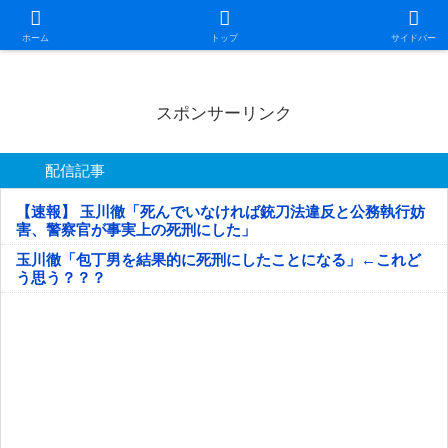
日本第一！ニュース録
ホーム
トップ
サイドバー
スポンサーリンク
配信記事
【速報】 玉川徹「死んでいなければ銃刀法違反と公務執行妨
害、警察官が事実上の死刑にした」
玉川徹「包丁男を結果的に死刑にしたことになる」←これど
う思う？？？