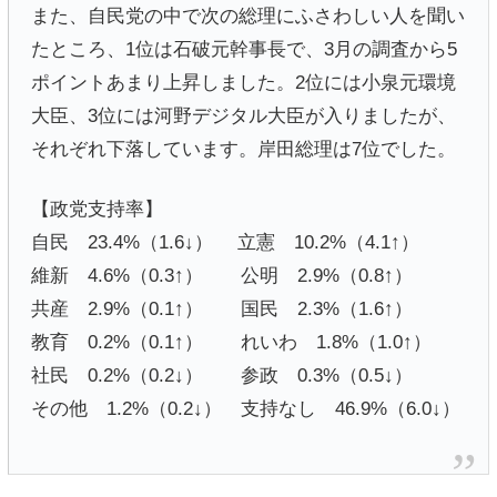
また、自民党の中で次の総理にふさわしい人を聞い
たところ、1位は石破元幹事長で、3月の調査から5
ポイントあまり上昇しました。2位には小泉元環境
大臣、3位には河野デジタル大臣が入りましたが、
それぞれ下落しています。岸田総理は7位でした。
【政党支持率】
自民 23.4%（1.6↓） 立憲 10.2%（4.1↑）
維新 4.6%（0.3↑） 公明 2.9%（0.8↑）
共産 2.9%（0.1↑） 国民 2.3%（1.6↑）
教育 0.2%（0.1↑） れいわ 1.8%（1.0↑）
社民 0.2%（0.2↓） 参政 0.3%（0.5↓）
その他 1.2%（0.2↓） 支持なし 46.9%（6.0↓）