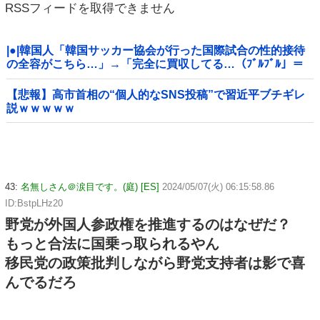
RSSフィードを取得できません
|●|韓国人「韓国サッカー協会が行った国際試合の性的接待
の全容がこちら…」→「完全に買収してる…（ﾌﾞﾙﾌﾞﾙ」＝
韓国の反応
【悲報】高市首相の“個人的なSNS投稿”で習近平ブチギレ
説ｗｗｗｗｗ
43:
名無しさん＠涙目です。(庭) [ES]
2024/05/07(火) 06:15:58.86
ID:BstpLHz20
野党が外国人参政権を推進するのはなぜだ？
もっと合法に国乗っ取られるやん
移民党の政策批判しながら野党支持者は影で喜
んでるだろ