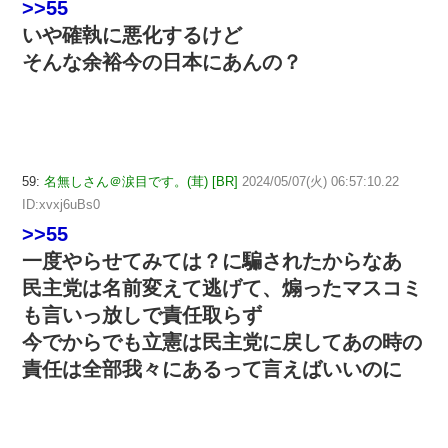
>>55
いや確執に悪化するけど
そんな余裕今の日本にあんの？
59:
名無しさん＠涙目です。(茸) [BR]
2024/05/07(火) 06:57:10.22
ID:xvxj6uBs0
>>55
一度やらせてみては？に騙されたからなあ
民主党は名前変えて逃げて、煽ったマスコミ
も言いっ放しで責任取らず
今でからでも立憲は民主党に戻してあの時の
責任は全部我々にあるって言えばいいのに