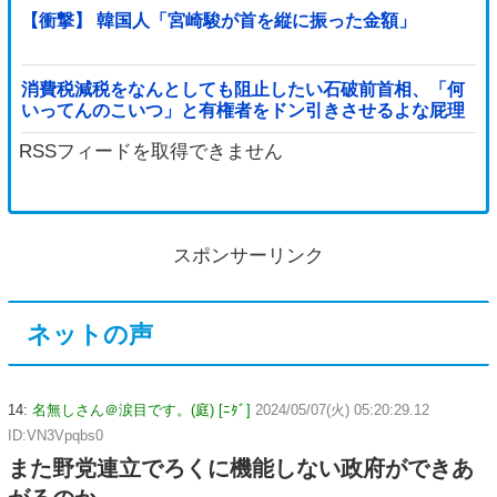
【衝撃】 韓国人「宮崎駿が首を縦に振った金額」
消費税減税をなんとしても阻止したい石破前首相、「何
いってんのこいつ」と有権者をドン引きさせるよな屁理
屈を……他
RSSフィードを取得できません
スポンサーリンク
ネットの声
14:
名無しさん＠涙目です。(庭) [ﾆﾀﾞ]
2024/05/07(火) 05:20:29.12
ID:VN3Vpqbs0
また野党連立でろくに機能しない政府ができあ