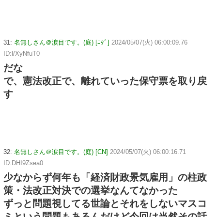
31:
名無しさん＠涙目です。(庭) [ﾆﾀﾞ]
2024/05/07(火) 06:00:09.76
ID:l/XyNfuT0
だな
で、憲法改正で、離れていった保守票を取り戻
す
32:
名無しさん＠涙目です。(庭) [CN]
2024/05/07(火) 06:00:16.71
ID:DHI9Zsea0
少なからず何年も「経済財政景気雇用」の柱政
策・法改正対決での選挙なんてなかった
ずっと問題視してる世論とそれをしないマスコ
ミという問題もあるんだけど今回は当然その話