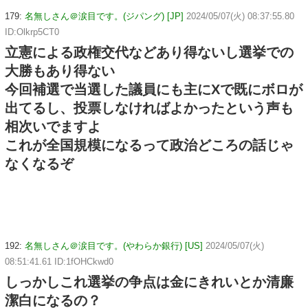
179:
名無しさん＠涙目です。(ジパング) [JP]
2024/05/07(火) 08:37:55.80
ID:Olkrp5CT0
立憲による政権交代などあり得ないし選挙での
大勝もあり得ない
今回補選で当選した議員にも主にXで既にボロが
出てるし、投票しなければよかったという声も
相次いでますよ
これが全国規模になるって政治どころの話じゃ
なくなるぞ
192:
名無しさん＠涙目です。(やわらか銀行) [US]
2024/05/07(火)
08:51:41.61 ID:1fOHCkwd0
しっかしこれ選挙の争点は金にきれいとか清廉
潔白になるの？