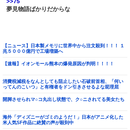
>>75
夢見物語ばかりだからな
【ニュース】日本製メモリに世界中から注文殺到！！！ １
兆５０００億円で工場増築へ
【速報】イオンモール熊本の爆発原因が判明！！！！
消費税減税をなんとしても阻止したい石破前首相、「何い
ってんのこいつ」と有権者をドン引きさせるよな屁理屈
を……他
開脚させられマ○コ丸出し状態で、ク○ニされてる美女たち
海外「ディズニーがゴミのようだ！」日本がアニメ化した
米人気SF作品に絶賛の声が殺到中