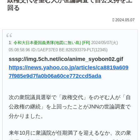
回る
2024.05.07
1:
令和大日本憂国義勇隊(地図に無い島) [FR]
2024/05/07(火)
05:08:58.96 ID:/1AEP37E0 BE:828293379-PLT(12345)
sssp://img.5ch.net/ico/anime_syobon02.gif
https://news.yahoo.co.jp/articles/ca8819a609
7f985e9d7fa0b06a60ce772ccd5ada
次の衆院議員選挙で「政権交代」をのぞむ人が「自
公政権の継続」を上回ったことがJNNの世論調査で
分かりました。
来年10月に衆議院が任期満了を迎えるなか、次の衆