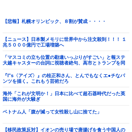
【悲報】札幌オリンピック、８割が賛成・・・・
【ニュース】日本製メモリに世界中から注文殺到！！！ １
兆５０００億円で工場増築へ
「マスコミの立ち位置の勘違いっぷりがすごい」と報ステ
大越キャスターの台詞に視聴者絶句、高市とトランプを同
列視させようという思惑がひしひしと他
『I"s〈アイズ〉』の桂正和さん、とんでもなくエ●チなパ
ンツを描く。これもう芸術だろ
海外「これが文明か！」日本に比べて超石器時代だった英
国に海外が大騒ぎ
ベトナム人「腹が減って女性殺し山に捨てた」
【移民政策反対】イオンの売り場で唐揚げを食う中国人の