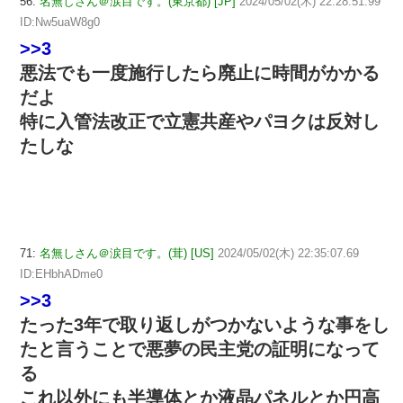
56:
名無しさん＠涙目です。(東京都) [JP]
2024/05/02(木) 22:28:51.99
ID:Nw5uaW8g0
>>3
悪法でも一度施行したら廃止に時間がかかる
だよ
特に入管法改正で立憲共産やパヨクは反対し
たしな
71:
名無しさん＠涙目です。(茸) [US]
2024/05/02(木) 22:35:07.69
ID:EHbhADme0
>>3
たった3年で取り返しがつかないような事をし
たと言うことで悪夢の民主党の証明になって
る
これ以外にも半導体とか液晶パネルとか円高