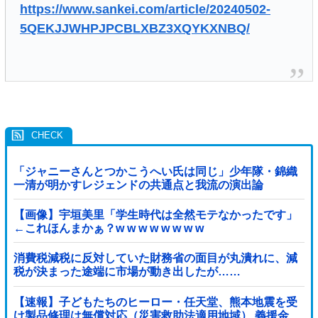
https://www.sankei.com/article/20240502-
5QEKJJWHPJPCBLXBZ3XQYKXNBQ/
「ジャニーさんとつかこうへい氏は同じ」少年隊・錦織
一清が明かすレジェンドの共通点と我流の演出論
【画像】宇垣美里「学生時代は全然モテなかったです」
←これほんまかぁ？w w w w w w w w
消費税減税に反対していた財務省の面目が丸潰れに、減
税が決まった途端に市場が動き出したが……
【速報】子どもたちのヒーロー・任天堂、熊本地震を受
け製品修理は無償対応（災害救助法適用地域） 義援金