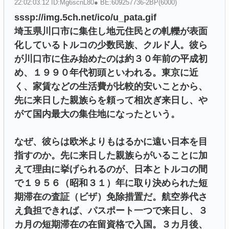
22:02:03.12 ID:Mg6scnL80● BE:609257736-2BP(6000)
sssp://img.5ch.net/ico/u_pata.gif
埼玉県川口市に集住し地元住民との軋轢が表面
化しているトルコの少数民族、クルド人。彼ら
が川口市に住み始めたのは約３０年前の平成初
め、１９９０年代初頭といわれる。東京に近
く、家賃などの生活費が比較的安いことから、
先に来日した親族らを頼って相次ぎ来日し、や
がて国内最大の集住地になったという。
なぜ、彼らは欧米よりもはるかに遠い日本を目
指すのか。先に来日した親族らがいることに加
えて理由に挙げられるのが、日本とトルコの間
で１９５６（昭和３１）年に取り決められた短
期滞在の査証（ビザ）免除措置だ。航空券代さ
え負担できれば、パスポート一つで来日し、３
カ月の短期滞在の在留資格で入国。３カ月後、