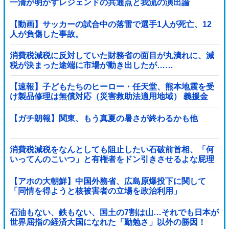
一清が明かすレジェンドの共通点と我流の演出論
【動画】サッカーの試合中の落雷で選手1人が死亡、12
人が負傷した事故。
消費税減税に反対していた財務省の面目が丸潰れに、減
税が決まった途端に市場が動き出したが……
【速報】子どもたちのヒーロー・任天堂、熊本地震を受
け製品修理は無償対応（災害救助法適用地域） 義援金
5000万円寄付
【ガチ朗報】関東、もう真夏の暑さが終わるかも他
消費税減税をなんとしても阻止したい石破前首相、「何
いってんのこいつ」と有権者をドン引きさせるよな屁理
屈を……
【アホの大朝鮮】中国外務省、広島原爆投下に関して
「同情を得ようと核被害者の立場を政治利用」
石油もない、鉄もない、国土の7割は山…それでも日本が
世界屈指の経済大国になれた「勤勉さ」以外の勝因！