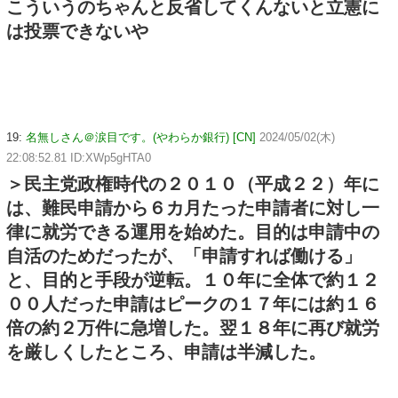
こういうのちゃんと反省してくんないと立憲に
は投票できないや
19:
名無しさん＠涙目です。(やわらか銀行) [CN]
2024/05/02(木)
22:08:52.81 ID:XWp5gHTA0
＞民主党政権時代の２０１０（平成２２）年に
は、難民申請から６カ月たった申請者に対し一
律に就労できる運用を始めた。目的は申請中の
自活のためだったが、「申請すれば働ける」
と、目的と手段が逆転。１０年に全体で約１２
００人だった申請はピークの１７年には約１６
倍の約２万件に急増した。翌１８年に再び就労
を厳しくしたところ、申請は半減した。