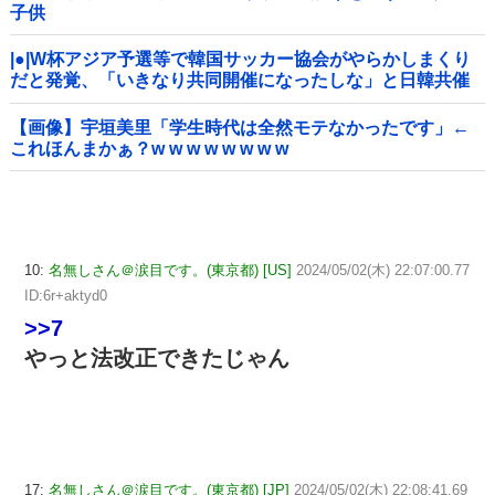
子供
|●|W杯アジア予選等で韓国サッカー協会がやらかしまくり
だと発覚、「いきなり共同開催になったしな」と日韓共催
の件に言及する声も……
【画像】宇垣美里「学生時代は全然モテなかったです」←
これほんまかぁ？w w w w w w w w
10:
名無しさん＠涙目です。(東京都) [US]
2024/05/02(木) 22:07:00.77
ID:6r+aktyd0
>>7
やっと法改正できたじゃん
17:
名無しさん＠涙目です。(東京都) [JP]
2024/05/02(木) 22:08:41.69