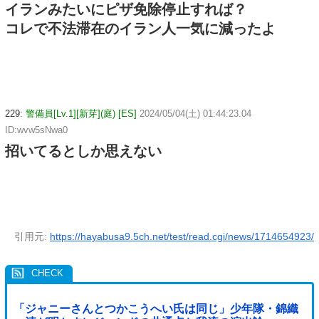
イランみたいにピザ免除停止すれば？
コレで不法滞在のイラン人一気に減ったよ
229:
警備員[Lv.1][新芽](庭) [ES]
2024/05/04(土) 01:44:23.04
ID:wvw5sNwa0
招いてるとしか思えない
引用元:
https://hayabusa9.5ch.net/test/read.cgi/news/1714654923/
「ジャニーさんとつかこうへい氏は同じ」少年隊・錦織