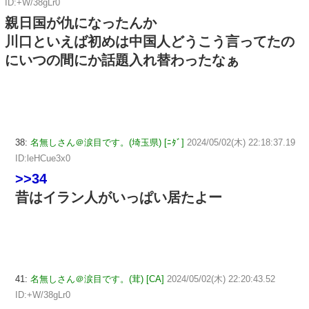
ID:+W/38gLr0
親日国が仇になったんか
川口といえば初めは中国人どうこう言ってたの
にいつの間にか話題入れ替わったなぁ
38:
名無しさん＠涙目です。(埼玉県) [ﾆﾀﾞ]
2024/05/02(木) 22:18:37.19
ID:leHCue3x0
>>34
昔はイラン人がいっぱい居たよー
41:
名無しさん＠涙目です。(茸) [CA]
2024/05/02(木) 22:20:43.52
ID:+W/38gLr0