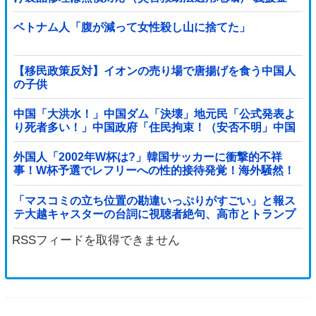
5000万円寄付
ベトナム人「腹が減って女性殺し山に捨てた」
【移民政策反対】イオンの売り場で唐揚げを食う中国人
の子供
中国「大洪水！」中国ダム「決壊」地元民「公式発表よ
り死者多い！」中国政府「住民拘束！（安否不明」中国
当局「救助隊動画も削除」台風13号「三峡ダム接近中」
→
外国人「2002年W杯は?」韓国サッカーに衝撃的不祥
事！W杯予選でレフリーへの性的接待発覚！海外騒然！
【海外の反応】
「マスコミの立ち位置の勘違いっぷりがすごい」と報ス
テ大越キャスターの台詞に視聴者絶句、高市とトランプ
を同列視させようという思惑がひしひしと他
RSSフィードを取得できません