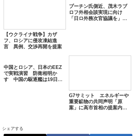
プーチン氏側近、茂木ラブ
ロフ外相会談実現に向け
「日ロ外務次官協議を」鈴
木宗男氏に提案「安倍プー
チン時代のレベルに戻す」
【ウクライナ戦争】カザ
フ、ロシアに侵攻凍結進
言 異例、交渉再開を提案
中国とロシア、日本のEEZ
で実戦演習 防衛相明か
す 中国の駆逐艦は19日に
射撃訓練
G7サミット エネルギーや
重要鉱物の共同声明「原
案」に高市首相の提案内容
がほぼ反映
シェアする