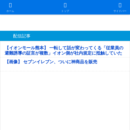
日本第一！ニュース録
ホーム
トップ
サイドバー
配信記事
【イオンモール熊本】 一転して話が変わってくる「従業員の
避難誘導の証言が複数」イオン側が社内規定に抵触していた
疑い
【画像】 セブンイレブン、ついに神商品を販売