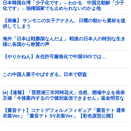
日本韓国台湾「少子化です」←わかる 中国北朝鮮「少子
化です」←強権国家でも止められないのかよ他
【画像】 サンモニの女子アナさん、日曜の朝から素材を提
供してしまう
海外「日本は戦勝国なんだよ」 戦後の日本人の特別な生き
様に各国から称賛の声
【やりかねん】永住許可厳格化で中国SNSでは…
この中国人親子やばすぎる。日本で窃盗
|●|【速報】「琵琶湖三市同時花火」当然、開催中止を発表
主催「今後案内するので個別返信できません」返金明言な
く今後ご案内で終わる
【重音テト】コナミデフォルメフィギュア「重音テト 通常
衣装Ver.」「重音テト SV衣装Ver.」【彩色原型公開】