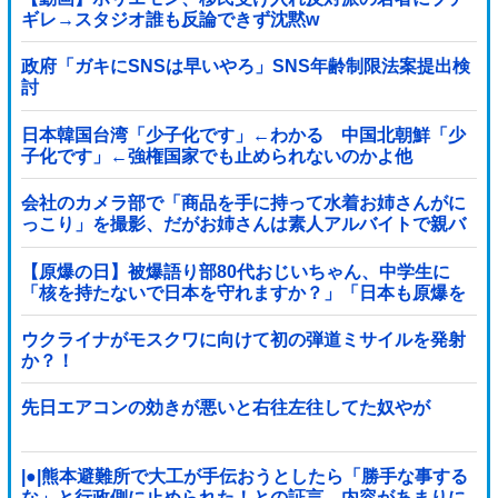
ギレ→スタジオ誰も反論できず沈黙w
政府「ガキにSNSは早いやろ」SNS年齢制限法案提出検
討
日本韓国台湾「少子化です」←わかる 中国北朝鮮「少
子化です」←強権国家でも止められないのかよ他
会社のカメラ部で「商品を手に持って水着お姉さんがに
っこり」を撮影、だがお姉さんは素人アルバイトで親バ
レした結果……
【原爆の日】被爆語り部80代おじいちゃん、中学生に
「核を持たないで日本を守れますか？」「日本も原爆を
持たないと負ける！」と言われ絶句 ………
ウクライナがモスクワに向けて初の弾道ミサイルを発射
か？！
先日エアコンの効きが悪いと右往左往してた奴やが
|●|熊本避難所で大工が手伝おうとしたら「勝手な事する
な」と行政側に止められた！との証言、内容があまりに