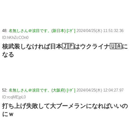
48:
名無しさん＠涙目です。(新日本) [ﾆﾀﾞ]
2024/04/25(木) 11:51:32.36
ID:hKhZcCOn0
核武装しなければ日本🇯🇵はウクライナ🇺🇦に
なる
52:
名無しさん＠涙目です。(大阪府) [ﾆﾀﾞ]
2024/04/25(木) 12:04:27.97
ID:rcqMEjpL0
打ち上げ失敗して大ブーメランになればいいの
にｗ