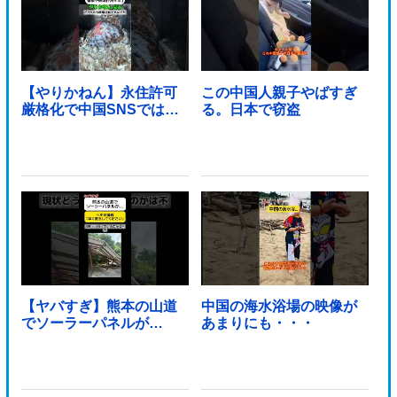
【やりかねん】永住許可
この中国人親子やばすぎ
厳格化で中国SNSでは…
る。日本で窃盗
【ヤバすぎ】熊本の山道
中国の海水浴場の映像が
でソーラーパネルが…
あまりにも・・・