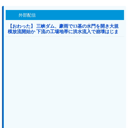
外部配信
【おわった】 三峡ダム、豪雨で13基の水門を開き大規
模放流開始か 下流の工場地帯に洪水流入で崩壊はじま
る