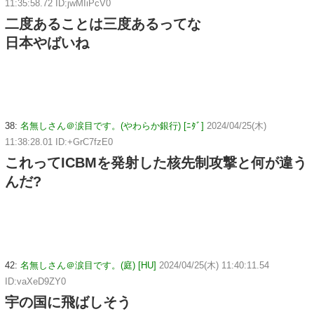
11:35:58.72 ID:jwMIiPcV0
二度あることは三度あるってな
日本やばいね
38:
名無しさん＠涙目です。(やわらか銀行) [ﾆﾀﾞ]
2024/04/25(木)
11:38:28.01 ID:+GrC7fzE0
これってICBMを発射した核先制攻撃と何が違う
んだ?
42:
名無しさん＠涙目です。(庭) [HU]
2024/04/25(木) 11:40:11.54
ID:vaXeD9ZY0
宇の国に飛ばしそう