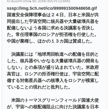
ID:aGuUVCRS0● BE:323057825-PLT(13000)
sssp://img.5ch.net/ico/999991500948658.gif
国連安全保障理事会は２４日、日本と米国が共
同提出した宇宙空間に核兵器や大量破壊兵器を
配備しないよう各国に求める決議案を否決し
た。常任理事国のロシアが拒否権を行使した。
中国が棄権し、ほかの１３カ国は賛成した。
決議案には「地球周回軌道への配備を目的と
した、核兵器やいかなる大量破壊兵器の開発も
しない」との条項が盛り込まれていた。米政府
高官は、ロシアの拒否権行使は、宇宙空間に配
備する対衛星兵器への核導入をロシアが模索し
ていることの現れだと批判した。
米国のトーマスグリーンフィールド国連大使
が、宇宙への核配備阻止に向けた決議案を日本