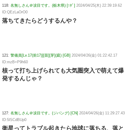
118:
名無しさん＠涙目です。(栃木県) [ﾆﾀﾞ]
2024/04/25(木) 22:39:19.62
ID:QEzLaOrO0
落ちてきたらどうするんや？
121:
警備員[Lv.17(前17)][苗][芽](庭) [GB]
2024/04/26(金) 01:22:42.17
ID:mzB+P9h60
核って打ち上げられても大気圏突入で萌えて爆
発するんじゃ？
127:
名無しさん＠涙目です。(ジパング) [CN]
2024/04/26(金) 11:29:27.43
ID:5lSCdBUp0
衛星ってトラブル起きたら地球に落ちる、落と