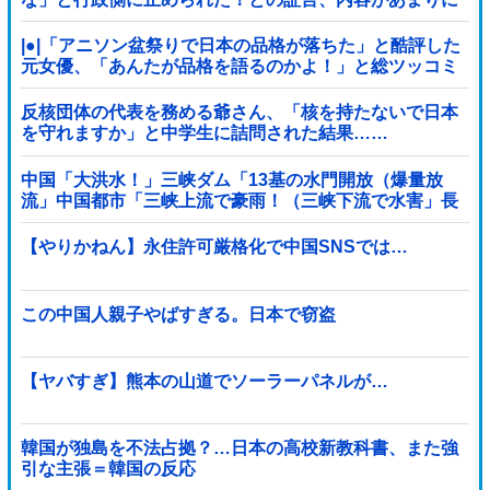
胡散臭すぎた結果……
|●|「アニソン盆祭りで日本の品格が落ちた」と酷評した
元女優、「あんたが品格を語るのかよ！」と総ツッコミ
を食らってしまい……
反核団体の代表を務める爺さん、「核を持たないで日本
を守れますか」と中学生に詰問された結果……
中国「大洪水！」三峡ダム「13基の水門開放（爆量放
流」中国都市「三峡上流で豪雨！（三峡下流で水害」長
江と黄河「同時氾濫危機」台風13号「中国本土...
【やりかねん】永住許可厳格化で中国SNSでは…
この中国人親子やばすぎる。日本で窃盗
【ヤバすぎ】熊本の山道でソーラーパネルが…
韓国が独島を不法占拠？…日本の高校新教科書、また強
引な主張＝韓国の反応