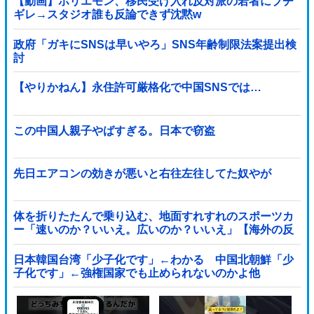
【動画】ホリエモン、移民受け入れ反対派の若者にブチ
ギレ→スタジオ誰も反論できず沈黙w
政府「ガキにSNSは早いやろ」SNS年齢制限法案提出検
討
【やりかねん】永住許可厳格化で中国SNSでは…
この中国人親子やばすぎる。日本で窃盗
先日エアコンの効きが悪いと右往左往してた奴やが
体を折りたたんで乗り込む、地面すれすれのスポーツカ
ー「速いのか？いいえ。広いのか？いいえ」【海外の反
応】
日本韓国台湾「少子化です」←わかる 中国北朝鮮「少
子化です」←強権国家でも止められないのかよ他