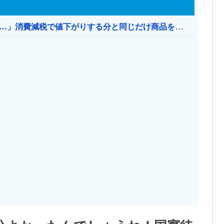
【消費税率1％】 「下げるのが筋なんですけど…」消費減税で値下がりする分と同じだけ商品を値上げして店頭価格を変えない店も