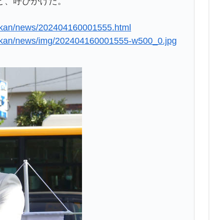
と、呼びかけた。
ikkan/news/202404160001555.html
nikkan/news/img/202404160001555-w500_0.jpg