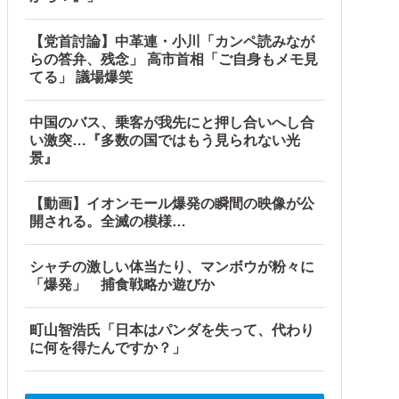
【党首討論】中革連・小川「カンペ読みなが
らの答弁、残念」 高市首相「ご自身もメモ見
てる」 議場爆笑
中国のバス、乗客が我先にと押し合いへし合
い激突…『多数の国ではもう見られない光
景』
【動画】イオンモール爆発の瞬間の映像が公
開される。全滅の模様…
シャチの激しい体当たり、マンボウが粉々に
「爆発」 捕食戦略か遊びか
町山智浩氏「日本はパンダを失って、代わり
に何を得たんですか？」