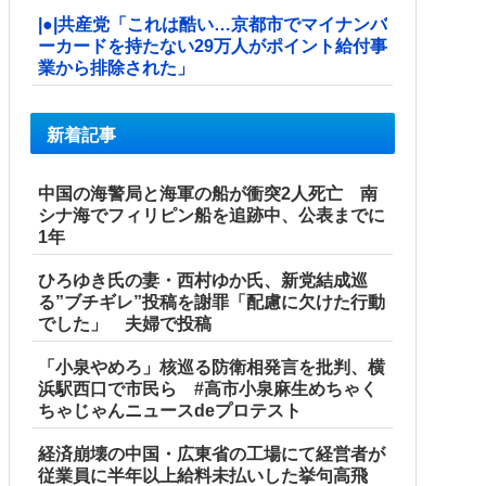
|●|共産党「これは酷い…京都市でマイナンバ
ーカードを持たない29万人がポイント給付事
業から排除された」
新着記事
中国の海警局と海軍の船が衝突2人死亡 南
シナ海でフィリピン船を追跡中、公表までに
1年
ひろゆき氏の妻・西村ゆか氏、新党結成巡
る”ブチギレ”投稿を謝罪「配慮に欠けた行動
でした」 夫婦で投稿
「小泉やめろ」核巡る防衛相発言を批判、横
浜駅西口で市民ら #高市小泉麻生めちゃく
ちゃじゃんニュースdeプロテスト
経済崩壊の中国・広東省の工場にて経営者が
従業員に半年以上給料未払いした挙句高飛