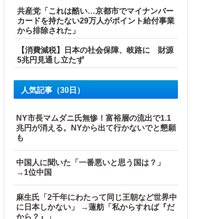
共産党「これは酷い…京都市でマイナンバー
カードを持たない29万人がポイント給付事業
から排除された」
【消費減税】日本の社会保障、岐路に 財源
5兆円見通し立たず
人気記事（30日）
NY市長マムダニ氏無惨！富裕層の流出で1.1
兆円が消える。NYから出て行かないでと懇願
も
中国人に聞いた「一番悪いと思う国は？」
→1位中国
麻生氏「2千年にわたって同じ王朝など世界中
に日本しかない」 →蓮舫「私からすれば『だ
から？』」