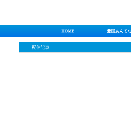
日本第一！ニュース録
HOME
憂国あんて
配信記事