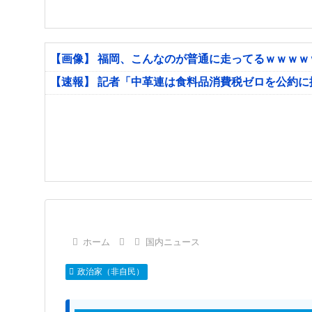
【画像】 福岡、こんなのが普通に走ってるｗｗｗ
【速報】 記者「中革連は食料品消費税ゼロを公約
ホーム
国内ニュース
政治家（非自民）