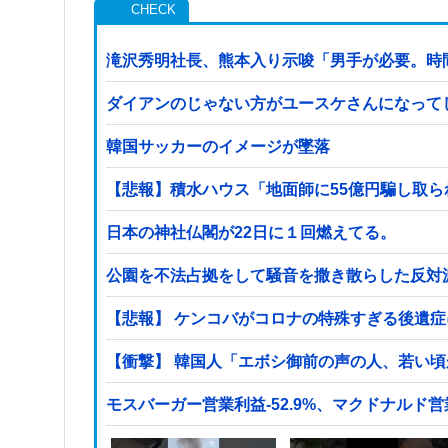
滝沢秀明社長、熊本入り示唆「男手が必要。時
ダイアンのじゃない方がユースケさんになって
韓国サッカーのイメージが墜落
【悲報】積水ハウス「地面師に55億円騙し取
日本の神社仏閣が22日に１回燃えてる。
公園を不法占拠をして騒音を撒き散らした反対
【悲報】 ケンコバがコロナの特殊すぎる後遺
【衝撃】 韓国人「エボシ御前の声の人、若い
モスバーガー営業利益-52.9%、マクドナルド営業