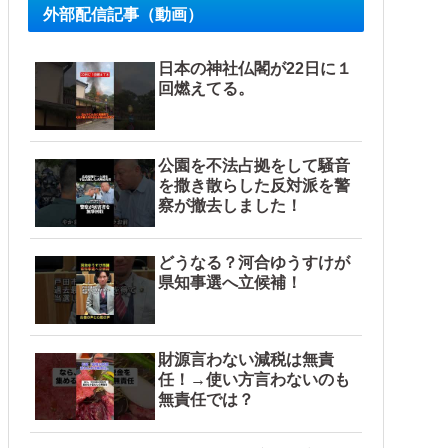
外部配信記事（動画）
日本の神社仏閣が22日に１
回燃えてる。
公園を不法占拠をして騒音
を撒き散らした反対派を警
察が撤去しました！
どうなる？河合ゆうすけが
県知事選へ立候補！
財源言わない減税は無責
任！→使い方言わないのも
無責任では？