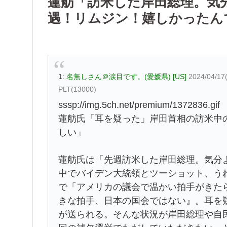
蓮舫「訪米した岸田総理。気
遇！リムジン！嬉しかったん
1:
名無しさん＠涙目です。(愛媛県) [US]
2024/04/17
PLT(13000)
sssp://img.5ch.net/premium/1372836.gif
蓮舫氏「耳を疑った」岸田首相の訪米中
しい」
蓮舫氏は「先週訪米した岸田総理。気分
中でバイデン大統領とツーショット、う
で「アメリカの議会で温かい拍手がきた
きな拍手、日本の国会ではない』。耳を
が送られる。そんな状況が岸田総理や自