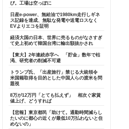
び。工場は空っぽに
日産e-power、無給油で1980km走行しギネ
ス記録を達成、無駄な発電や送電ロスなく
EVよりエコを証明
経済大国の日本、世界に売るものがなさすぎ
て史上初めて韓国台湾に輸出額抜かされ
【東大】2年連続赤字へ 「貯金」数年で枯
渇、研究者の削減不可避
トランプ氏、「出産旅行」禁じる大統領令
米国籍取得を目的とした中国人らの渡米を問
題視
8万が12万円「とても払えず」 相次ぐ家賃
値上げ、どうすれば
【悲報】東京都民「助けて。通勤時間減らし
たいのに都心の近くが最低10万払わないと住
めないの」