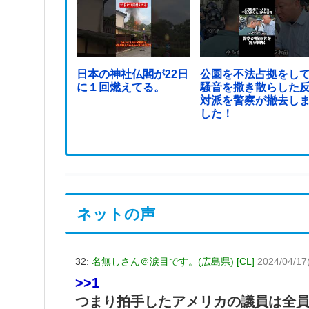
日本の神社仏閣が22日
公園を不法占拠をし
に１回燃えてる。
騒音を撒き散らした
対派を警察が撤去し
した！
ネットの声
32:
名無しさん＠涙目です。(広島県) [CL]
2024/04/17
>>1
つまり拍手したアメリカの議員は全