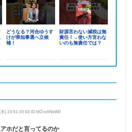
て
どうなる？河合ゆうす
財源言わない減税は無
反
けが県知事選へ立候
責任！→使い方言わな
ま
補！
いのも無責任では？
(水) 23:51:33.63 ID:WZns5NsW0
員アホだと言ってるのか