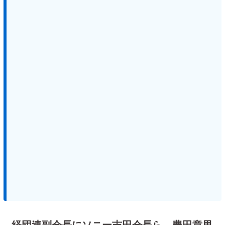
経団連副会長にソニー吉田会長ら 豊田章男