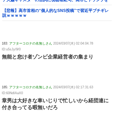
同列視させようという思惑がひしひしと
【悲報】高市首相の“個人的なSNS投稿”で習近平ブチギレ
説ｗｗｗｗｗ
183:
アフターコロナの名無しさん
2024/03/07(木) 02:04:04.78
ID:u5sJy/9/0
無能と怠け者ゾンビ企業経営者の集まり
185:
アフターコロナの名無しさん
2024/03/07(木) 02:17:31.63
ID:60NdIAaX0
章男は大好きな車いじりで忙しいから経団連に
付き合ってる暇無いだろ