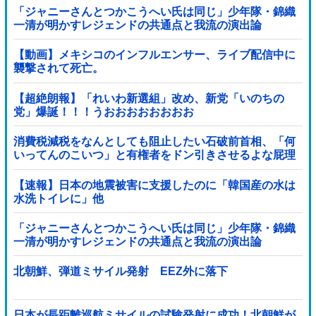
「ジャニーさんとつかこうへい氏は同じ」少年隊・錦織
一清が明かすレジェンドの共通点と我流の演出論
【動画】メキシコのインフルエンサー、ライブ配信中に
襲撃されて死亡。
【超絶朗報】「れいわ新選組」改め、新党「いのちの
党」爆誕！！！うおおおおおおおお
消費税減税をなんとしても阻止したい石破前首相、「何
いってんのこいつ」と有権者をドン引きさせるよな屁理
屈を……
【速報】日本の地震被害に支援したのに「韓国産の水は
水洗トイレに」他
「ジャニーさんとつかこうへい氏は同じ」少年隊・錦織
一清が明かすレジェンドの共通点と我流の演出論
北朝鮮、弾道ミサイル発射 EEZ外に落下
日本が長距離巡航ミサイルの試験発射に成功！北朝鮮が