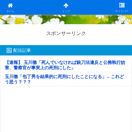
日本第一！ニュース録
ホーム
トップ
サイドバー
スポンサーリンク
配信記事
【速報】 玉川徹「死んでいなければ銃刀法違反と公務執行妨
害、警察官が事実上の死刑にした」
玉川徹「包丁男を結果的に死刑にしたことになる」←これど
う思う？？？