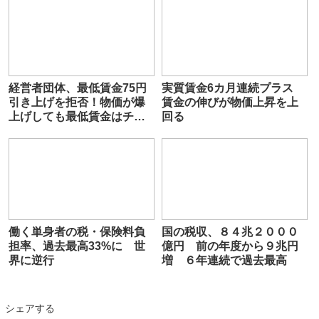
経営者団体、最低賃金75円
実質賃金6カ月連続プラス
引き上げを拒否！物価が爆
賃金の伸びが物価上昇を上
上げしても最低賃金はチン
回る
カスになる模様
働く単身者の税・保険料負
国の税収、８４兆２０００
担率、過去最高33%に 世
億円 前の年度から９兆円
界に逆行
増 ６年連続で過去最高
シェアする