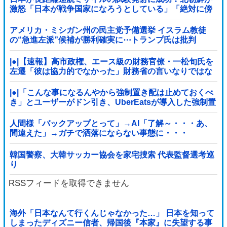
激怒「日本が戦争国家になろうとしている」「絶対に傍
観しない、必ず後悔させる」
アメリカ・ミシガン州の民主党予備選挙 イスラム教徒
の“急進左派”候補が勝利確実に⋯トランプ氏は批判
|●|【速報】高市政権、エース級の財務官僚・一松旬氏を
左遷「彼は協力的でなかった」財務省の言いなりではな
いことが判明
|●|「こんな事になるんやから強制置き配は止めておくべ
き」とユーザーがドン引き、UberEatsが導入した強制置
き配が起こしたのは……
人間様「バックアップとって」→AI「了解～・・・あ、
間違えた」→ガチで洒落にならない事態に・・・
韓国警察、大韓サッカー協会を家宅捜索 代表監督選考巡
り
RSSフィードを取得できません
海外「日本なんて行くんじゃなかった…」 日本を知って
しまったディズニー信者、帰国後『本家』に失望する事