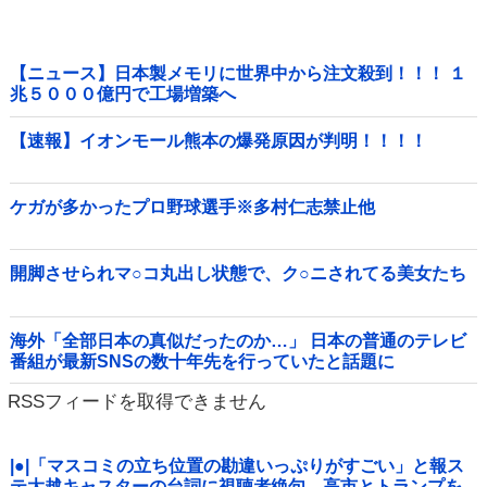
【ニュース】日本製メモリに世界中から注文殺到！！！ １
兆５０００億円で工場増築へ
【速報】イオンモール熊本の爆発原因が判明！！！！
ケガが多かったプロ野球選手※多村仁志禁止他
開脚させられマ○コ丸出し状態で、ク○ニされてる美女たち
海外「全部日本の真似だったのか…」 日本の普通のテレビ
番組が最新SNSの数十年先を行っていたと話題に
RSSフィードを取得できません
|●|「マスコミの立ち位置の勘違いっぷりがすごい」と報ス
テ大越キャスターの台詞に視聴者絶句、高市とトランプを