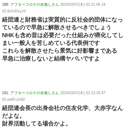
188:
アフターコロナの名無しさん
2024/03/07(木) 02:21:06.24
ID:dxIUOxyz0
経団連と財務省は実質的に反社会的団体になっ
ているので早急に解散させるべきでしょう
NHKも含め昔は必要だった仕組みが癌化してし
まい一般人を苦しめている代表例です
これらを解散させたら景気に好影響まである
早急に治療しないと結構ヤバいですよ
191:
アフターコロナの名無しさん
2024/03/07(木) 02:23:29.47
ID:uh0FuXi60
経団連会長の出身会社の住友化学、大赤字なん
だよな。
財界活動してる場合かよ。