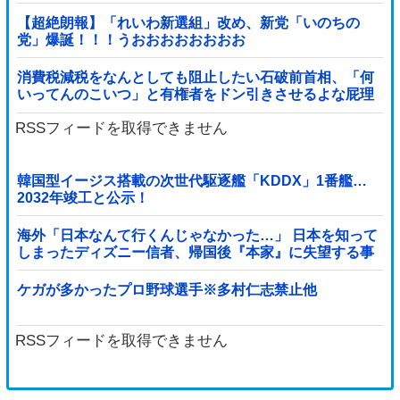
【超絶朗報】「れいわ新選組」改め、新党「いのちの
党」爆誕！！！うおおおおおおおお
消費税減税をなんとしても阻止したい石破前首相、「何
いってんのこいつ」と有権者をドン引きさせるよな屁理
屈を……
RSSフィードを取得できません
韓国型イージス搭載の次世代駆逐艦「KDDX」1番艦…
2032年竣工と公示！
海外「日本なんて行くんじゃなかった…」 日本を知って
しまったディズニー信者、帰国後『本家』に失望する事
態に
ケガが多かったプロ野球選手※多村仁志禁止他
RSSフィードを取得できません