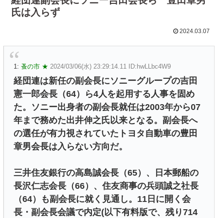
氏は入らず
2024.03.07
1:
蚤の市 ★
2024/03/06(水) 23:29:14.11 ID:hwLLbc4W9
経団連は新任の副会長にソニーグループの吉田
憲一郎会長（64）ら4人を起用する人事を固め
た。ソニー出身者の副会長就任は2003年から07
年まで務めた出井伸之氏以来となる。副会長へ
の選任が有力視されていたトヨタ自動車の豊田
章男会長は入らない方向だ。
三井住友銀行の高島誠会長（65）、日本郵船の
長沢仁志会長（66）、住友商事の兵頭誠之社長
（64）も副会長に就く見通し。11日に開く会
長・副会長会議で内定(以下有料版で、残り714