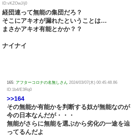
ID:vKZOwJ/j0
経団連って無能の集団だろ？
そこにアキオが漏れたということは…
まさかアキオ有能とかか？？
ナイナイ
165:
アフターコロナの名無しさん
2024/03/07(木) 00:45:48.86
ID:1b4/E3Rq0
>>164
その無能か有能かを判断する奴が無能なのが
今の日本なんだが・・・
無能がさらに無能を選ぶから劣化の一途を辿
ってるんだよ