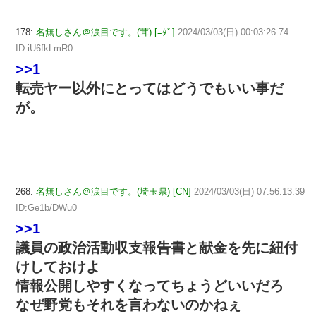
178:
名無しさん＠涙目です。(茸) [ﾆﾀﾞ]
2024/03/03(日) 00:03:26.74
ID:iU6fkLmR0
>>1
転売ヤー以外にとってはどうでもいい事だ
が。
268:
名無しさん＠涙目です。(埼玉県) [CN]
2024/03/03(日) 07:56:13.39
ID:Ge1b/DWu0
>>1
議員の政治活動収支報告書と献金を先に紐付
けしておけよ
情報公開しやすくなってちょうどいいだろ
なぜ野党もそれを言わないのかねぇ