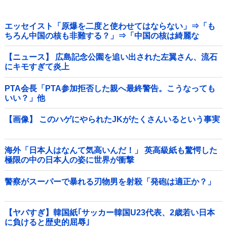
エッセイスト「原爆を二度と使わせてはならない」⇒「も
ちろん中国の核も非難する？」⇒「中国の核は綺麗な
核！」
【ニュース】 広島記念公園を追い出された左翼さん、流石
にキモすぎて炎上
PTA会長「PTA参加拒否した親へ最終警告。こうなっても
いい？」他
【画像】 このハゲにやられたJKがたくさんいるという事実
海外「日本人はなんて気高いんだ！」 英高級紙も驚愕した
極限の中の日本人の姿に世界が衝撃
警察がスーパーで暴れる刃物男を射殺「発砲は適正か？」
【ヤバすぎ】韓国紙｢サッカー韓国U23代表、2歳若い日本
に負けると歴史的屈辱｣