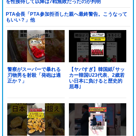
を性接待して以降は7戦無敗だったのが判明
PTA会長「PTA参加拒否した親へ最終警告。こうなって
もいい？」他
警察がスーパーで暴れる
【ヤバすぎ】韓国紙｢サッ
刃物男を射殺「発砲は適
カー韓国U23代表、2歳若
正か？」
い日本に負けると歴史的
屈辱｣