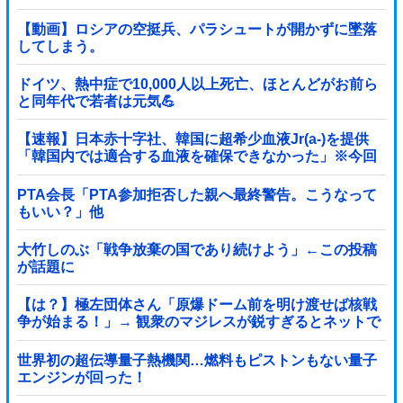
【動画】ロシアの空挺兵、パラシュートが開かずに墜落
してしまう。
ドイツ、熱中症で10,000人以上死亡、ほとんどがお前ら
と同年代で若者は元気💪
【速報】日本赤十字社、韓国に超希少血液Jr(a-)を提供
「韓国内では適合する血液を確保できなかった」※今回
で4回目
PTA会長「PTA参加拒否した親へ最終警告。こうなって
もいい？」他
大竹しのぶ「戦争放棄の国であり続けよう」←この投稿
が話題に
【は？】極左団体さん「原爆ドーム前を明け渡せば核戦
争が始まる！」→ 観衆のマジレスが鋭すぎるとネットで
話題に → ｗｗｗｗｗｗｗｗｗｗｗｗ
世界初の超伝導量子熱機関…燃料もピストンもない量子
エンジンが回った！