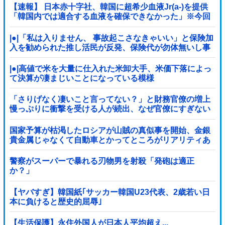
【速報】 日本赤十字社、韓国に超希少血液Jr(a-)を提供
「韓国内では適合する血液を確保できなかった」※今回
で4回目
|●|「私は入りません、 事故起こさなきゃいい」と保険加
入を勧められた推し活民が反発、保険代が勿体無いし事
故起こしたとして……
|●|高値で米を大量に仕入れた米卸大手、米価下落によっ
て決算が凄まじいことになっている模様
「さりげなく凄いこと言ってない？」と財務官僚の増上
慢っぷりに衝撃を受ける人が続出、なぜ官僚にすぎない
財務省が……
国家予算が枯渇したロシアが山賊の真似事を開始、金銀
貴金属じゃなくて自動車とかってところがリアリティあ
りすぎる……
警察がスーパーで暴れる刃物男を射殺「発砲は適正
か？」
【ヤバすぎ】韓国紙｢サッカー韓国U23代表、2歳若い日
本に負けると歴史的屈辱｣
【生活保護】永住外国人が日本人平均超え...