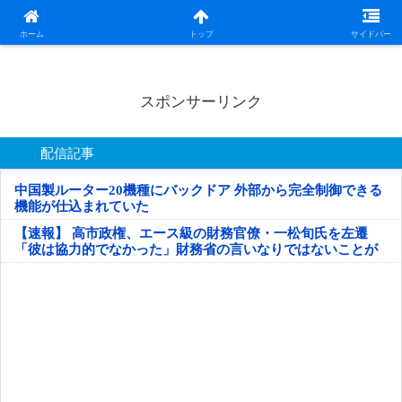
日本第一！ニュース録
ホーム
トップ
サイドバー
スポンサーリンク
配信記事
中国製ルーター20機種にバックドア 外部から完全制御できる
機能が仕込まれていた
【速報】 高市政権、エース級の財務官僚・一松旬氏を左遷
「彼は協力的でなかった」財務省の言いなりではないことが
判明