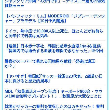
ジャングリア沖縄「3万円です」←ディズニー超えの強気
価格ｗｗｗ
【パシフィック・リム】MODEROID「ジプシー・デンジ
ャー」プラモデル【10日予約開始】
ドイツ、熱中症で10,000人以上死亡、ほとんどがお前ら
と同年代で若者は元気💪
【速報】日本赤十字社、韓国に超希少血液Jr(a-)を提供
「韓国内では適合する血液を確保できなかった」※今回
で4回目
警察がスーパーで暴れる刃物男を射殺「発砲は適正
か？」
【ヤバすぎ】韓国紙｢サッカー韓国U23代表、2歳若い日
本に負けると歴史的屈辱｣
MDL「秋葉原店オープン記念！キーボード900台・マウ
ス100台無料でプレゼント！」→秋葉原が大変なことに
なってしまう
韓国がサッカーの審判を買収したのはガチだった！ 審判