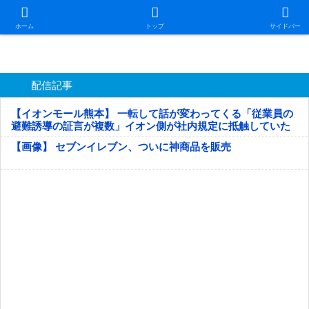
日本第一！ニュース録
ホーム
トップ
サイドバー
配信記事
【イオンモール熊本】 一転して話が変わってくる「従業員の
避難誘導の証言が複数」イオン側が社内規定に抵触していた
疑い
【画像】 セブンイレブン、ついに神商品を販売