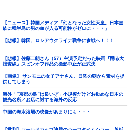
【ニュース】韓国メディア「幻となった女性天皇。日本皇
族に韓半島の男の血が入る可能性がゼロに・・・」
【悲報】韓国、ロシアウクライナ戦争に参戦へ！！！
【悲報】佐藤二朗さん（57）主演予定だった映画『踊る大
捜査線』スピンオフ作品の撮影中止が正式決
定・・・・・・・・・他
【画像】 サンモニの女子アナさん、日曜の朝から素材を提
供してしまう
海外「”京都の鳥”は良いぞ」小規模だけどお勧めな日本の
観光名所／お店に対する海外の反応
中国の海水浴場の映像があまりにも・・・
【批判】ワールドカップ決勝のハーフタイムショー、英紙