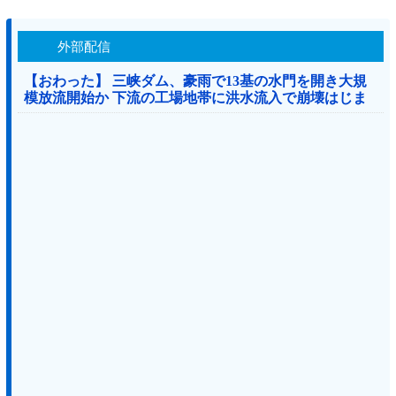
外部配信
【おわった】 三峡ダム、豪雨で13基の水門を開き大規
模放流開始か 下流の工場地帯に洪水流入で崩壊はじま
る