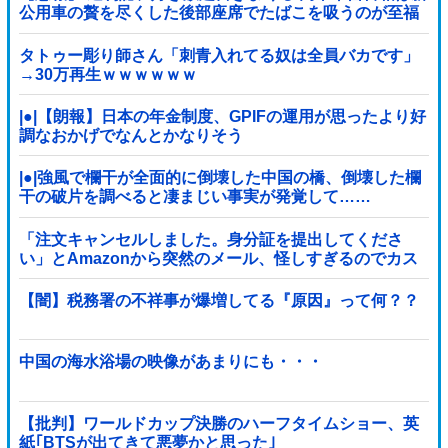
公用車の贅を尽くした後部座席でたばこを吸うのが至福
の時間「どんどん延びる乗車時間」
タトゥー彫り師さん「刺青入れてる奴は全員バカです」
→30万再生ｗｗｗｗｗｗ
|●|【朗報】日本の年金制度、GPIFの運用が思ったより好
調なおかげでなんとかなりそう
|●|強風で欄干が全面的に倒壊した中国の橋、倒壊した欄
干の破片を調べると凄まじい事実が発覚して……
「注文キャンセルしました。身分証を提出してくださ
い」とAmazonから突然のメール、怪しすぎるのでカス
タマーに確認したら……
【闇】税務署の不祥事が爆増してる『原因』って何？？
中国の海水浴場の映像があまりにも・・・
【批判】ワールドカップ決勝のハーフタイムショー、英
紙｢BTSが出てきて悪夢かと思った｣