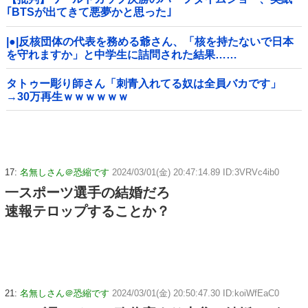
｢BTSが出てきて悪夢かと思った｣
|●|反核団体の代表を務める爺さん、「核を持たないで日本
を守れますか」と中学生に詰問された結果……
タトゥー彫り師さん「刺青入れてる奴は全員バカです」
→30万再生ｗｗｗｗｗｗ
17:
名無しさん＠恐縮です
2024/03/01(金) 20:47:14.89 ID:3VRVc4ib0
一スポーツ選手の結婚だろ
速報テロップすることか？
21:
名無しさん＠恐縮です
2024/03/01(金) 20:50:47.30 ID:koiWfEaC0