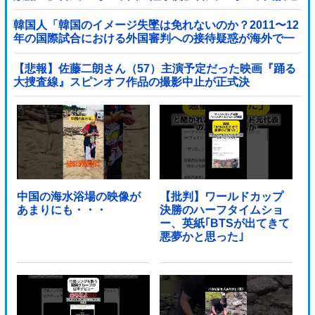
（画像」中国「台風同時上陸！（穀物生産が壊滅危機」
→
韓国人「韓国のイメージ失墜は免れないのか？2011〜12
年の国際試合における外国審判への接待疑惑が海外で一
斉に報じられる‥」
【悲報】佐藤二朗さん（57）主演予定だった映画『踊る
大捜査線』スピンオフ作品の撮影中止が正式決
定・・・・・・・・・他
中国の海水浴場の映像が
【批判】ワールドカップ
あまりにも・・・
決勝のハーフタイムショ
ー、英紙｢BTSが出てきて
悪夢かと思った｣