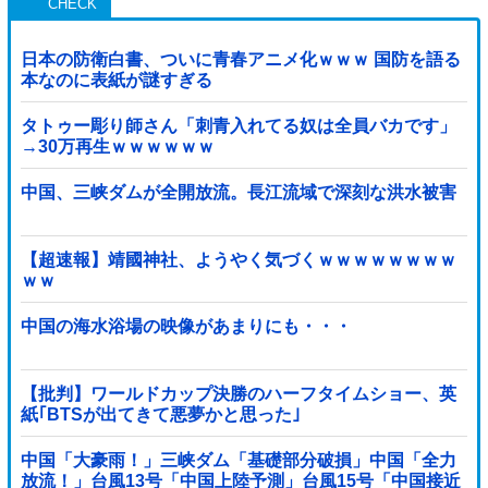
日本の防衛白書、ついに青春アニメ化ｗｗｗ 国防を語る
本なのに表紙が謎すぎる
タトゥー彫り師さん「刺青入れてる奴は全員バカです」
→30万再生ｗｗｗｗｗｗ
中国、三峡ダムが全開放流。長江流域で深刻な洪水被害
【超速報】靖國神社、ようやく気づくｗｗｗｗｗｗｗｗ
ｗｗ
中国の海水浴場の映像があまりにも・・・
【批判】ワールドカップ決勝のハーフタイムショー、英
紙｢BTSが出てきて悪夢かと思った｣
中国「大豪雨！」三峡ダム「基礎部分破損」中国「全力
放流！」台風13号「中国上陸予測」台風15号「中国接近