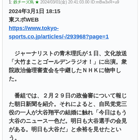
1:
鉄チーズ烏 ★
2024/03/01(金) 20:41:03.00 ID:mBw3xR+u9
2024年3月1日 18:15
東スポWEB
https://www.tokyo-
sports.co.jp/articles/-/293968?page=1
ジャーナリストの青木理氏が１日、文化放送
「大竹まことゴールデンラジオ！」に出演。衆
院政治倫理審査会を中継したＮＨＫに物申し
た。
番組では、２月２９日の政倫審について報じ
た朝日新聞を紹介。それによると、自民党党三
役の一人が大谷翔平の結婚に触れ「今日はもう
大谷のニュース一色だ。明日も大谷選手の会見
がある。明日も大谷だ」と余裕を見せたとい
う。