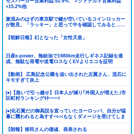
モスバーガー営業利益-52.9%、マクドナルド営業利益
+15.2%他
激混みのはずの東京駅で鍵が空いているコインロッカー
が散見、「ラッキー」と思って中を確認してみると……
【朝鮮日報】幻となった「女性天皇」
日産e-power、無給油で1980km走行しギネス記録を達
成、無駄な発電や送電ロスなくEVよりエコを証明
【動画】 広島記念公園を追い出された左翼さん、流石に
キモすぎて炎上
|●|【急いで引っ越せ】日本人が減り｢外国人が増えた｣市
区町村ランキングｷﾀ━━!
|●|化石賞だの御高説を宣っていたヨーロッパ、自分が猛
暑に襲われると為すすべべもなくダメージを受けてしま
い……
【朗報】移民さんの価値、発表される