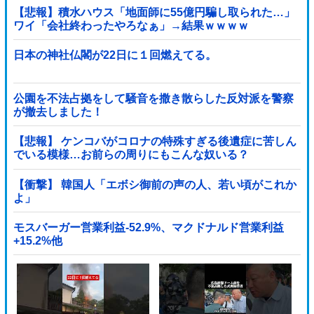
【悲報】積水ハウス「地面師に55億円騙し取られた…」
ワイ「会社終わったやろなぁ」→結果ｗｗｗｗ
日本の神社仏閣が22日に１回燃えてる。
公園を不法占拠をして騒音を撒き散らした反対派を警察
が撤去しました！
【悲報】 ケンコバがコロナの特殊すぎる後遺症に苦しん
でいる模様…お前らの周りにもこんな奴いる？
【衝撃】 韓国人「エボシ御前の声の人、若い頃がこれか
よ」
モスバーガー営業利益-52.9%、マクドナルド営業利益
+15.2%他