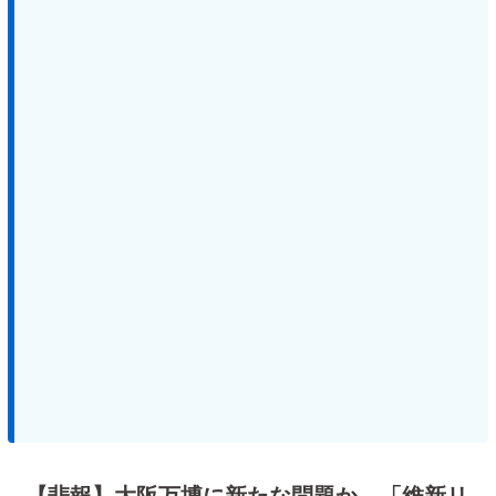
【悲報】大阪万博に新たな問題か。「維新リ