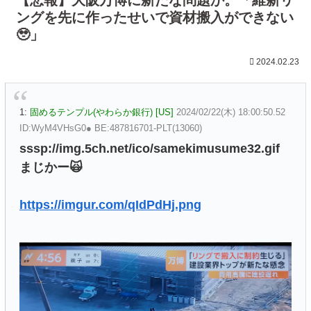
ングを先に作ったせいで資材搬入ができない
🥹」
2024.02.23
1:
固めるテンプル(やわらか銀行) [US]
2024/02/22(木) 18:00:50.52
ID:WyM4VHsG0● BE:487816701-PLT(13060)
sssp://img.5ch.net/ico/samekimusume32.gif
まじかー🙀
https://imgur.com/qIdPdHj.png