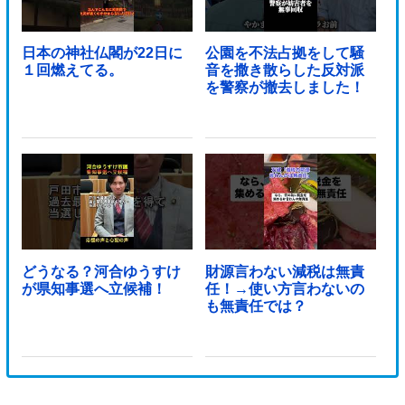
日本の神社仏閣が22日に
公園を不法占拠をして騒
１回燃えてる。
音を撒き散らした反対派
を警察が撤去しました！
どうなる？河合ゆうすけ
財源言わない減税は無責
が県知事選へ立候補！
任！→使い方言わないの
も無責任では？