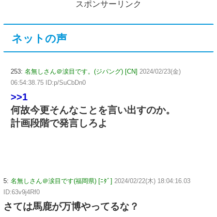
スポンサーリンク
ネットの声
253:
名無しさん＠涙目です。(ジパング) [CN]
2024/02/23(金)
06:54:38.75 ID:p/SuCbDn0
>>1
何故今更そんなことを言い出すのか。
計画段階で発言しろよ
5:
名無しさん＠涙目です(福岡県) [ﾆﾀﾞ]
2024/02/22(木) 18:04:16.03
ID:63v9j4Rf0
さては馬鹿が万博やってるな？