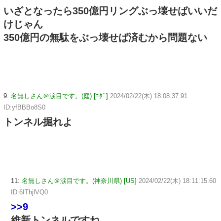
いざとなったら350億円リングぶっ壊せばいいだ
けじゃん
350億円の無駄をぶっ壊せば済むから問題ない
9:
名無しさん＠涙目です。(庭) [ﾆﾀﾞ]
2024/02/22(木) 18:08:37.91
ID:yfBBBo8S0
トンネル掘れよ
11:
名無しさん＠涙目です。(神奈川県) [US]
2024/02/22(木) 18:11:15.60
ID:6IThjlVQ0
>>9
維新トンネルですね