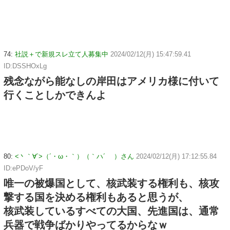
74:
社説＋で新規スレ立て人募集中
2024/02/12(月) 15:47:59.41
ID:DSSHOxLg
残念ながら能なしの岸田はアメリカ様に付いて
行くことしかできんよ
80:
<丶｀∀´>（´・ω・｀）（｀ハ´ ）さん
2024/02/12(月) 17:12:55.84
ID:ePDoV/yF
唯一の被爆国として、核武装する権利も、核攻
撃する国を決める権利もあると思うが、
核武装しているすべての大国、先進国は、通常
兵器で戦争ばかりやってるからなｗ