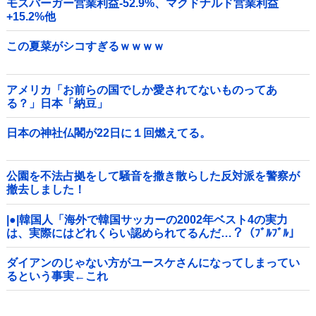
モスバーガー営業利益-52.9%、マクドナルド営業利益
+15.2%他
この夏菜がシコすぎるｗｗｗｗ
アメリカ「お前らの国でしか愛されてないものってあ
る？」日本「納豆」
日本の神社仏閣が22日に１回燃えてる。
公園を不法占拠をして騒音を撒き散らした反対派を警察が
撤去しました！
|●|韓国人「海外で韓国サッカーの2002年ベスト4の実力
は、実際にはどれくらい認められてるんだ…？（ﾌﾞﾙﾌﾞﾙ」
＝韓国の反応
ダイアンのじゃない方がユースケさんになってしまってい
るという事実←これ