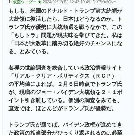
1:
仮面ウニダー ★
2024/02/12(月) 12:43:10.49 ID:Y7Ku3Qym
もしも、米国のドナルド・トランプ前大統領が
大統領に復活したら、日本はどうなるのか。ト
ランプ氏が優勢に大統領選を戦うなかで、この
「もしトラ」問題が現実味を帯びてきた。私は
「日本が大改革に踏み切る絶好のチャンスにな
る」とみている。
各種の世論調査を総合している政治情報サイト
「リアル・クリア・ポリティクス（ＲＣＰ）」
の平均値によれば、２月６日時点でトランプ氏
が、現職のジョー・バイデン大統領を２・１ポ
イント引き離している。個別の調査をみても、
直近では、ほとんどがトランプ氏が優勢だ。
トランプ氏が勝てば、バイデン政権が進めてき
た政策の相当部分がひっくり返されるのは必至