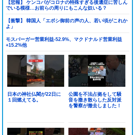
【悲報】 ケンコバがコロナの特殊すぎる後遺症に苦しん
でいる模様…お前らの周りにもこんな奴いる？
【衝撃】 韓国人「エボシ御前の声の人、若い頃がこれか
よ」
モスバーガー営業利益-52.9%、マクドナルド営業利益
+15.2%他
日本の神社仏閣が22日に
公園を不法占拠をして騒
１回燃えてる。
音を撒き散らした反対派
を警察が撤去しました！