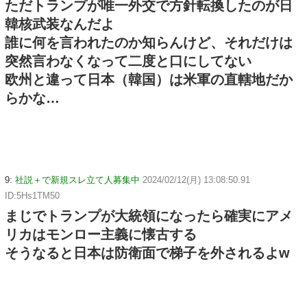
ただトランプが唯一外交で方針転換したのが日
韓核武装なんだよ
誰に何を言われたのか知らんけど、それだけは
突然言わなくなって二度と口にしてない
欧州と違って日本（韓国）は米軍の直轄地だか
らかな…
9:
社説＋で新規スレ立て人募集中
2024/02/12(月) 13:08:50.91
ID:5Hs1TM50
まじでトランプが大統領になったら確実にアメ
リカはモンロー主義に懐古する
そうなると日本は防衛面で梯子を外されるよw