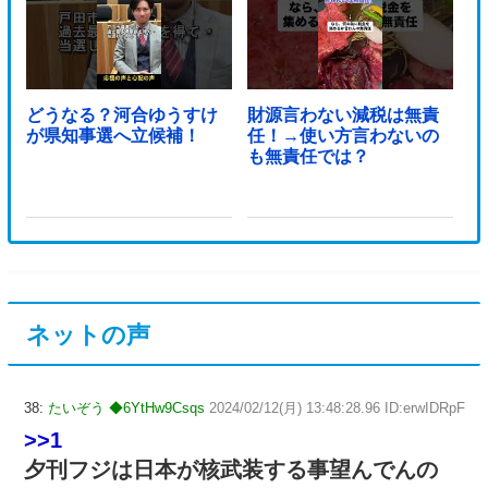
どうなる？河合ゆうすけ
財源言わない減税は無責
が県知事選へ立候補！
任！→使い方言わないの
も無責任では？
ネットの声
38:
たいぞう ◆6YtHw9Csqs
2024/02/12(月) 13:48:28.96 ID:erwIDRpF
>>1
夕刊フジは日本が核武装する事望んでんの