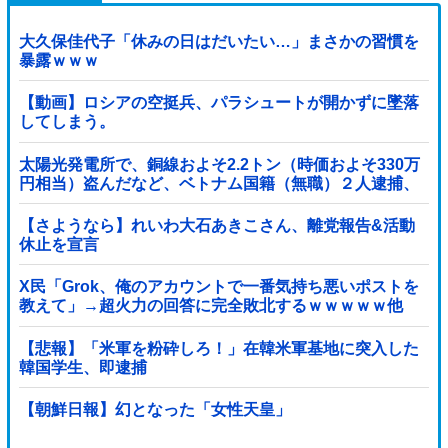
大久保佳代子「休みの日はだいたい…」まさかの習慣を
暴露ｗｗｗ
【動画】ロシアの空挺兵、パラシュートが開かずに墜落
してしまう。
太陽光発電所で、銅線およそ2.2トン（時価およそ330万
円相当）盗んだなど、ベトナム国籍（無職）２人逮捕、
盗まれた銅線の半分はすでに売却 富山で...
【さようなら】れいわ大石あきこさん、離党報告&活動
休止を宣言
X民「Grok、俺のアカウントで一番気持ち悪いポストを
教えて」→超火力の回答に完全敗北するｗｗｗｗｗ他
【悲報】「米軍を粉砕しろ！」在韓米軍基地に突入した
韓国学生、即逮捕
【朝鮮日報】幻となった「女性天皇」