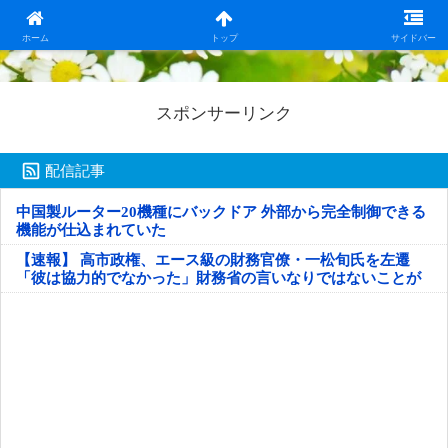
日本第一！ニュース録
ホーム
トップ
サイドバー
スポンサーリンク
配信記事
中国製ルーター20機種にバックドア 外部から完全制御できる
機能が仕込まれていた
【速報】 高市政権、エース級の財務官僚・一松旬氏を左遷
「彼は協力的でなかった」財務省の言いなりではないことが
判明