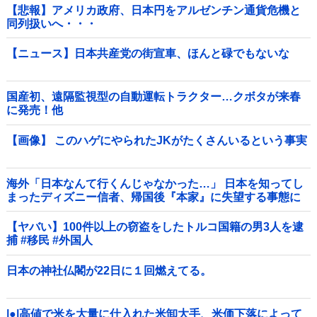
【悲報】アメリカ政府、日本円をアルゼンチン通貨危機と
同列扱いへ・・・
【ニュース】日本共産党の街宣車、ほんと碌でもないな
国産初、遠隔監視型の自動運転トラクター…クボタが来春
に発売！他
【画像】 このハゲにやられたJKがたくさんいるという事実
海外「日本なんて行くんじゃなかった…」 日本を知ってし
まったディズニー信者、帰国後『本家』に失望する事態に
【ヤバい】100件以上の窃盗をしたトルコ国籍の男3人を逮
捕 #移民 #外国人
日本の神社仏閣が22日に１回燃えてる。
|●|高値で米を大量に仕入れた米卸大手、米価下落によって