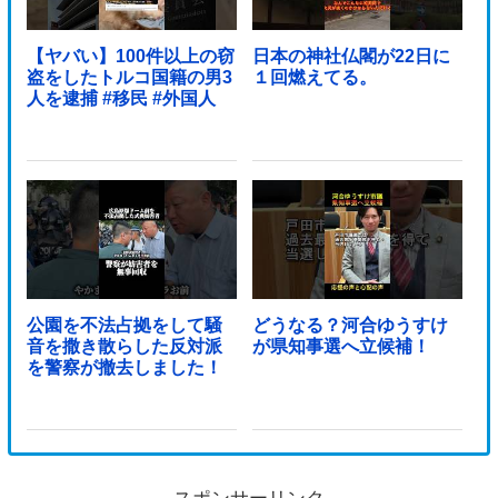
【ヤバい】100件以上の窃
日本の神社仏閣が22日に
盗をしたトルコ国籍の男3
１回燃えてる。
人を逮捕 #移民 #外国人
公園を不法占拠をして騒
どうなる？河合ゆうすけ
音を撒き散らした反対派
が県知事選へ立候補！
を警察が撤去しました！