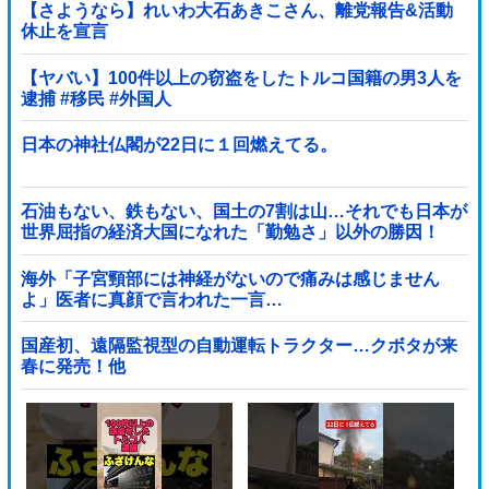
【さようなら】れいわ大石あきこさん、離党報告&活動
休止を宣言
【ヤバい】100件以上の窃盗をしたトルコ国籍の男3人を
逮捕 #移民 #外国人
日本の神社仏閣が22日に１回燃えてる。
石油もない、鉄もない、国土の7割は山…それでも日本が
世界屈指の経済大国になれた「勤勉さ」以外の勝因！
海外「子宮頸部には神経がないので痛みは感じません
よ」医者に真顔で言われた一言…
国産初、遠隔監視型の自動運転トラクター…クボタが来
春に発売！他