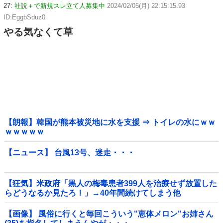
27:
社説＋で新規スレ立て人募集中
2024/02/05(月) 22:15:15.93
ID:EggbSduz0
やる気なくて草
【朗報】韓国が熊本被災地に水を支援 ⇒ トイレの水にｗｗ
ｗｗｗｗｗ
【ニュース】 台風13号、迷走・・・
【狂気】米政府「黒人の梅毒患者399人を治療せず放置した
らどうなるか見たろ！」→40年間続けてしまう他
【画像】 風俗に行くと毎回こういう"恵体メロン"お姉さん