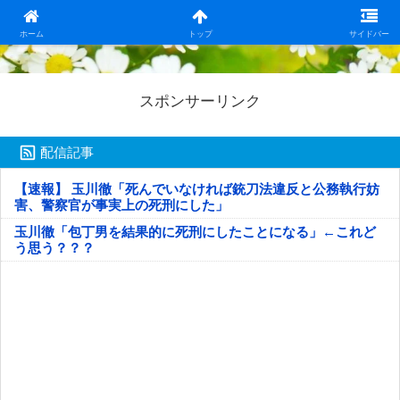
日本第一！ニュース録
ホーム
トップ
サイドバー
スポンサーリンク
配信記事
【速報】 玉川徹「死んでいなければ銃刀法違反と公務執行妨
害、警察官が事実上の死刑にした」
玉川徹「包丁男を結果的に死刑にしたことになる」←これど
う思う？？？