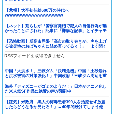
【悲報】大卒初任給600万の時代へ
wwwwwwwwwwwwwwwwwww
【ネット】荒らしが『警察官発砲で犯人の自傷行為が無
かったことにされた』記事に「難癖な記事」とイチャモ
ン→自傷行為の動画が拡散してマスゴミの偏向報...
【恐怖動画】反高市界隈「高市の取り巻きが、声を上げ
る被災地のおばちゃんに詰め寄ってるぅ！」→よく聞く
と何やらヤバいことを言っていると話題に…
RSSフィードを取得できません
中国「大洪水！」三峡ダム「決壊危機」中国「土砂崩れ
と洪水被害の対策強化！」中国政府「三峡ダム周辺を重
点強化」中国ダム「決壊」中国「現場封鎖！（空撮削
除」→
海外「ディズニーがゴミのようだ！」日本がアニメ化し
た米人気SF作品に絶賛の声が殺到中
【狂気】米政府「黒人の梅毒患者399人を治療せず放置
したらどうなるか見たろ！」→40年間続けてしまう他