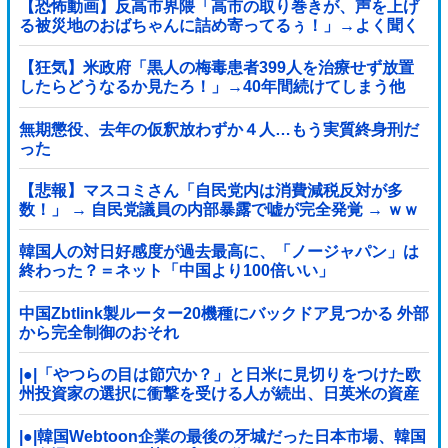
【恐怖動画】反高市界隈「高市の取り巻きが、声を上げ
る被災地のおばちゃんに詰め寄ってるぅ！」→よく聞く
と何やらヤバいことを言っていると話題に…
【狂気】米政府「黒人の梅毒患者399人を治療せず放置
したらどうなるか見たろ！」→40年間続けてしまう他
無期懲役、去年の仮釈放わずか４人…もう実質終身刑だ
った
【悲報】マスコミさん「自民党内は消費減税反対が多
数！」 → 自民党議員の内部暴露で嘘が完全発覚 → ｗｗ
ｗｗｗｗｗｗｗｗｗｗｗｗ
韓国人の対日好感度が過去最高に、「ノージャパン」は
終わった？＝ネット「中国より100倍いい」
中国Zbtlink製ルーター20機種にバックドア見つかる 外部
から完全制御のおそれ
|●|「やつらの目は節穴か？」と日米に見切りをつけた欧
州投資家の選択に衝撃を受ける人が続出、日英米の資産
を処分して代わりに選んだのは……
|●|韓国Webtoon企業の最後の牙城だった日本市場、韓国