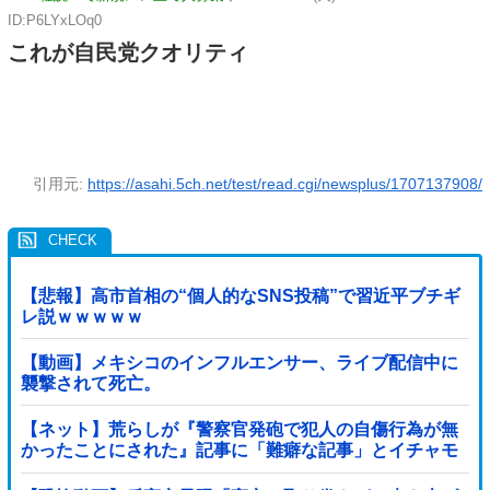
ID:P6LYxLOq0
これが自民党クオリティ
引用元:
https://asahi.5ch.net/test/read.cgi/newsplus/1707137908/
【悲報】高市首相の“個人的なSNS投稿”で習近平ブチギ
レ説ｗｗｗｗｗ
【動画】メキシコのインフルエンサー、ライブ配信中に
襲撃されて死亡。
【ネット】荒らしが『警察官発砲で犯人の自傷行為が無
かったことにされた』記事に「難癖な記事」とイチャモ
ン→自傷行為の動画が拡散してマスゴミの偏向報...