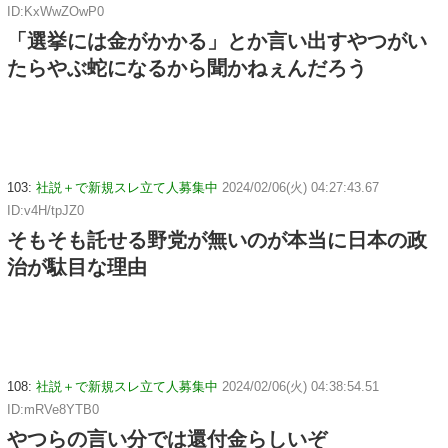
ID:KxWwZOwP0
「選挙には金がかかる」とか言い出すやつがい
たらやぶ蛇になるから聞かねぇんだろう
103:
社説＋で新規スレ立て人募集中
2024/02/06(火) 04:27:43.67
ID:v4H/tpJZ0
そもそも託せる野党が無いのが本当に日本の政
治が駄目な理由
108:
社説＋で新規スレ立て人募集中
2024/02/06(火) 04:38:54.51
ID:mRVe8YTB0
やつらの言い分では還付金らしいぞ