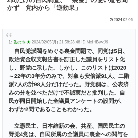
かず 党内から「逆効果」
2024.02.06
1:
蚤の市 ★
2024/02/05(月) 21:58:28.48 ID:MxIHBwxJ9
自民党派閥をめぐる裏金問題で、同党は5日、
政治資金収支報告書を訂正した議員をリスト化
し、野党に示した。しかし、このリストは2020
～22年の3年分のみで、対象も安倍派91人、二階
派7人の計98人分だけだった。野党側は、公表済
みの分を並べただけで不誠実だと批判した。自
民が同日開始した全議員アンケートの設問が、
わずか2問であることもわかった。
立憲民主、日本維新の会、共産、国民民主の
野党4党は、自民所属の全議員に裏金への関与を