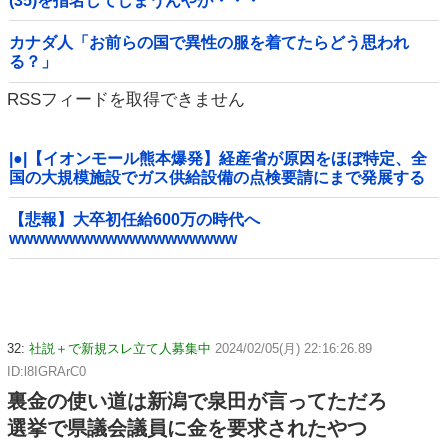
(35)を指名してしまうんやが・・・
カナダ人「お前らの国で異性の服を着てたらどう思われ
る？」
RSSフィードを取得できません
|●|【イオンモール熊本爆発】経産省が原因をほぼ特定、全
国の大規模施設でガス供給設備の点検要請にまで発展する
事態に・・・【PICKUP】
【悲報】大卒初任給600万の時代へ
wwwwwwwwwwwwwwwwwww
32:
社説＋で新規スレ立て人募集中
2024/02/05(月) 22:16:26.89
ID:l8IGRArC0
裏金の使い道は新潟で泉田が言ってただろ
選挙で県議会議員に金を要求されたやつ