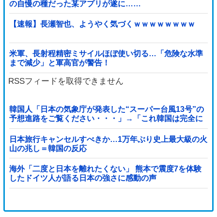
の自慢の種だった某アプリが遂に……
【速報】長瀬智也、ようやく気づくｗｗｗｗｗｗｗｗ
米軍、長射程精密ミサイルほぼ使い切る…「危険な水準
まで減少」と軍高官が警告！
RSSフィードを取得できません
韓国人「日本の気象庁が発表した“スーパー台風13号”の
予想進路をご覧ください・・・」→「これ韓国は完全に
直撃なんだけど」「信じませんｗｗｗ」
日本旅行キャンセルすべきか…1万年ぶり史上最大級の火
山の兆し＝韓国の反応
海外「二度と日本を離れたくない」 熊本で震度7を体験
したドイツ人が語る日本の強さに感動の声