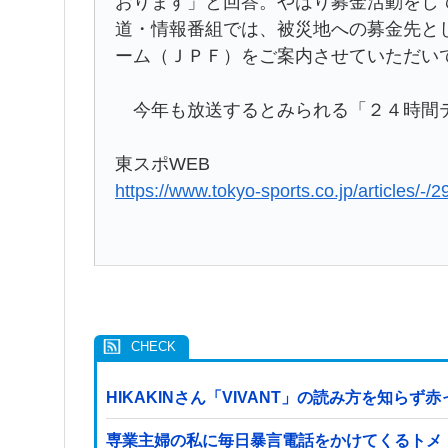
おります」と回答。やはり募金活動をし
道・情報番組では、被災地への募金先と
ーム（ＪＰＦ）をご案内させていただい
今年も放送するとみられる「２４時間テ
東スポWEB
https://www.tokyo-sports.co.jp/articles/-/
HIKAKINさん「VIVANT」の読み方を知ら
専業主婦の私に毎日暴言電話をかけてくるトメ