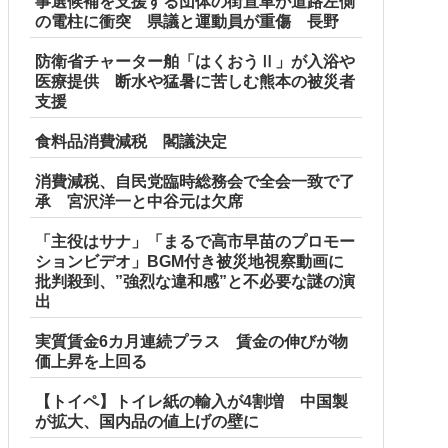
事選候補を支援する団体の街宣車が道路左側
の電柱に衝突 県議と運動員が重傷 長野
防衛省チャーター舶「はくおうⅡ」が入浴や
医療提供 断水や猛暑に苦しむ熊本の被災者
支援
食料品消費減税 閣議決定
消費減税、自民党臨時総務会で全会一致で了
承 宮沢洋一と中谷元は欠席
「主役はサナ」「まるで高市早苗のプロモー
ションビデオ」BGM付き被災地視察動画に
批判殺到、”強烈な違和感”と不必要な謎の演
出
実質賃金6カ月連続プラス 賃金の伸びが物
価上昇を上回る
【トイペ】トイレ紙の輸入が4割増 中国製
が拡大、国内品の値上げの壁に