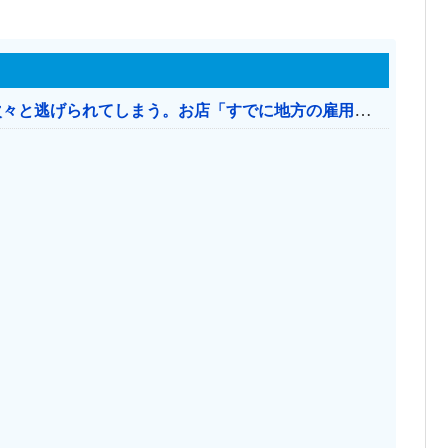
日本のお店、時給1500円でもミャンマー人に次々と逃げられてしまう。お店「すでに地方の雇用は崩壊」