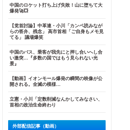
中国のロケット打ち上げ失敗！山に堕ちて大
爆発🚀💥
【党首討論】中革連・小川「カンペ読みなが
らの答弁、残念」 高市首相「ご自身もメモ見
てる」 議場爆笑
中国のバス、乗客が我先にと押し合いへし合
い激突…『多数の国ではもう見られない光
景』
【動画】イオンモール爆発の瞬間の映像が公
開される。全滅の模様…
立憲・小川「定数削減なんかしてみなさい、
首相の政治生命終わり
外部配信記事（動画）
なりすましてドス声で脅した結果←声優スキルの無駄遣いが最