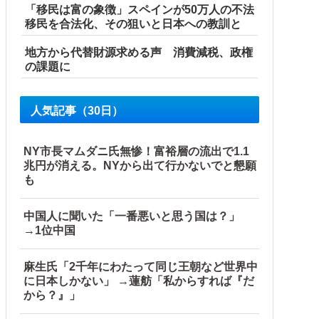
「移民は富の象徴」スペインが50万人の不法
移民を合法化、その狙いと日本への教訓と
地方から代替財源求める声 消費減税、政権
の課題に
人気記事（30日）
NY市長マムダニ氏無惨！富裕層の流出で1.1
兆円が消える。NYから出て行かないでと懇願
も
中国人に聞いた「一番悪いと思う国は？」
→1位中国
麻生氏「2千年にわたって同じ王朝など世界中
に日本しかない」 →蓮舫「私からすれば『だ
から？』」