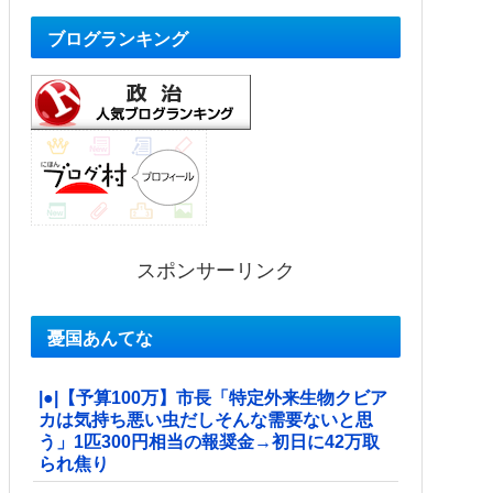
ブログランキング
スポンサーリンク
憂国あんてな
|●|【予算100万】市長「特定外来生物クビア
カは気持ち悪い虫だしそんな需要ないと思
う」1匹300円相当の報奨金→初日に42万取
られ焦り