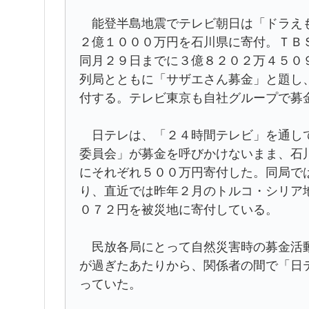
能登半島地震でテレビ朝日は「ドラえも
２億１０００万円を石川県に寄付。ＴＢ
同月２９日までに３億８２０２万４５０
列局とともに「サザエさん募金」と題し
付する。テレビ東京も自社グループで募
日テレは、「２４時間テレビ」を通して
委員会」が募金を呼びかけないまま、石
にそれぞれ５００万円寄付した。同局で
り、直近では昨年２月のトルコ・シリア
０７２円を被災地に寄付している。
民放各局にとって自然災害時の募金活動
が過ぎたあたりから、関係者の間で「日
っていた。