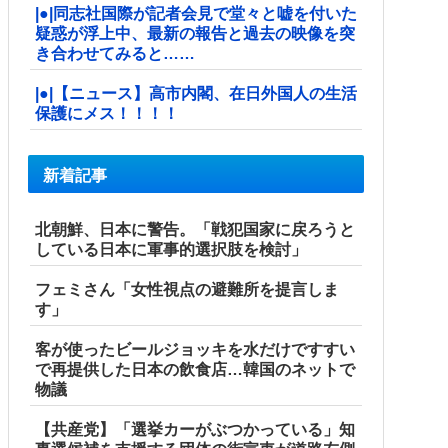
|●|同志社国際が記者会見で堂々と嘘を付いた
疑惑が浮上中、最新の報告と過去の映像を突
き合わせてみると……
|●|【ニュース】高市内閣、在日外国人の生活
保護にメス！！！！
新着記事
北朝鮮、日本に警告。「戦犯国家に戻ろうと
している日本に軍事的選択肢を検討」
フェミさん「女性視点の避難所を提言しま
す」
客が使ったビールジョッキを水だけですすい
で再提供した日本の飲食店…韓国のネットで
物議
【共産党】「選挙カーがぶつかっている」知