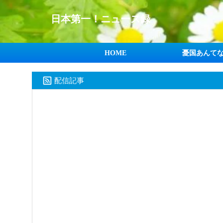
日本第一！ニュース録
HOME
憂国あんて
配信記事