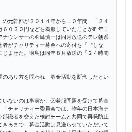
。
の元幹部が２０１４年から１０年間、「２４
万６０２０円などを着服していたことが昨年１
アナウンサーの羽鳥慎一は同月放送のテレ朝系
聴者がチャリティー募金への寄付を「〝しな
にじませた。羽鳥は同年８月放送の「２４時間
理のあり方を問われ、募金活動を断念したとい
いないのは事実か、②着服問題を受けて募金
、「チャリティー委員会では、昨年の日本海テ
外部識者を交えた検討チームと共同で再発防止
できるまで、募金活動は見送らせていただいて