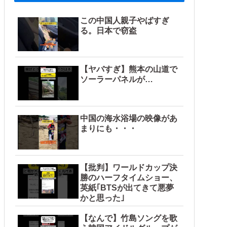
この中国人親子やばすぎ
る。日本で窃盗
【ヤバすぎ】熊本の山道で
ソーラーパネルが…
中国の海水浴場の映像があ
まりにも・・・
【批判】ワールドカップ決
勝のハーフタイムショー、
英紙｢BTSが出てきて悪夢
かと思った｣
【なんで】竹島ソングを歌