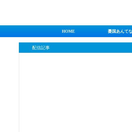
日本第一！ニュース録
HOME
憂国あんて
配信記事