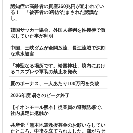
認知症の高齢者の資産260兆円が狙われてい
る！ 「被害者の8割がだまされた認識な
し」
韓国サッカー協会、外国人審判を性接待で買
収していた事が判明
中国、三峡ダムが全開放流。長江流域で深刻
な洪水被害
「神聖なる場所です」靖国神社、境内におけ
るコスプレや軍装の禁止を発表
ア各種【予約開始】
夏のボーナス、一人あたり100万円を突破
2026年度 暑さのピーク終了
【イオンモール熊本】従業員の避難誘導で、
社内規定に抵触か
共産党「熊本地震救援募金のお願いをしてい
たところ、中指を立てられました。嫌がらせ