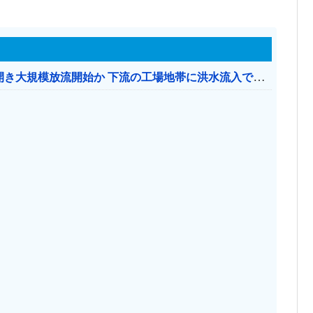
【おわった】 三峡ダム、豪雨で13基の水門を開き大規模放流開始か 下流の工場地帯に洪水流入で崩壊はじまる