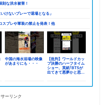
深刻な洪水被害！
はいけないプレーで退場となる」
コスプレや軍装の禁止を発表！他
山
中国の海水浴場の映像
【批判】ワールドカッ
があまりにも・・・
プ決勝のハーフタイム
ショー、英紙｢BTSが
出てきて悪夢かと思っ
た｣
ンサーリンク