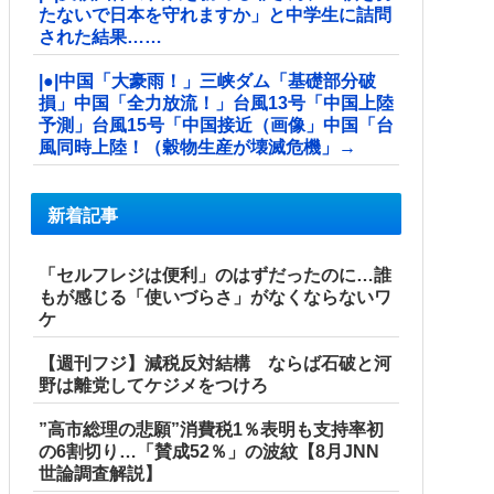
たないで日本を守れますか」と中学生に詰問
された結果……
|●|中国「大豪雨！」三峡ダム「基礎部分破
損」中国「全力放流！」台風13号「中国上陸
予測」台風15号「中国接近（画像」中国「台
風同時上陸！（穀物生産が壊滅危機」→
新着記事
「セルフレジは便利」のはずだったのに…誰
もが感じる「使いづらさ」がなくならないワ
ケ
【週刊フジ】減税反対結構 ならば石破と河
野は離党してケジメをつけろ
”高市総理の悲願”消費税1％表明も支持率初
の6割切り…「賛成52％」の波紋【8月JNN
世論調査解説】