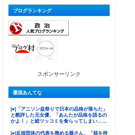
ブログランキング
スポンサーリンク
憂国あんてな
|●|「アニソン盆祭りで日本の品格が落ちた」
と酷評した元女優、「あんたが品格を語るの
かよ！」と総ツッコミを食らってしまい……
|●|反核団体の代表を務める爺さん、「核を持