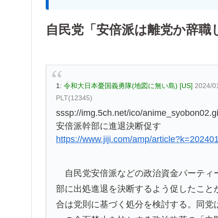
自民党「安倍派は離党か辞職
1:
令和大日本憂国義勇隊(地図に無い島) [US]
2024/0
PLT(12345)
sssp://img.5ch.net/ico/anime_syobon02.gi
安倍派幹部に進退決断促す
https://www.jiji.com/amp/article?k=2024
自民党安倍派などの政治資金パーティー
部に出処進退を決断するよう促したこと
合は党則に基づく処分を検討する。同党