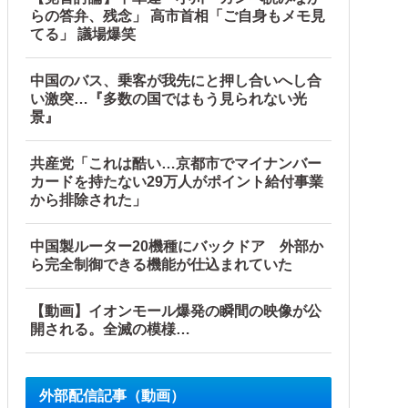
らの答弁、残念」 高市首相「ご自身もメモ見
てる」 議場爆笑
中国のバス、乗客が我先にと押し合いへし合
い激突…『多数の国ではもう見られない光
景』
共産党「これは酷い…京都市でマイナンバー
カードを持たない29万人がポイント給付事業
から排除された」
中国製ルーター20機種にバックドア 外部か
ら完全制御できる機能が仕込まれていた
【動画】イオンモール爆発の瞬間の映像が公
開される。全滅の模様…
外部配信記事（動画）