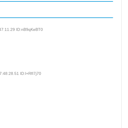
47:11.29 ID:nB9qKeBT0
:48:28.51 ID:l+RfI7j70