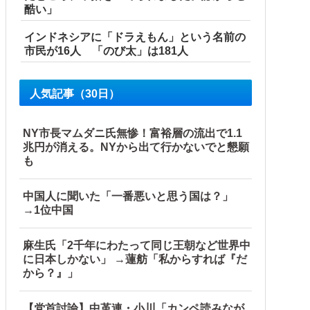
酷い」
インドネシアに「ドラえもん」という名前の
市民が16人 「のび太」は181人
人気記事（30日）
NY市長マムダニ氏無惨！富裕層の流出で1.1
兆円が消える。NYから出て行かないでと懇願
も
中国人に聞いた「一番悪いと思う国は？」
→1位中国
麻生氏「2千年にわたって同じ王朝など世界中
に日本しかない」 →蓮舫「私からすれば『だ
から？』」
【党首討論】中革連・小川「カンペ読みなが