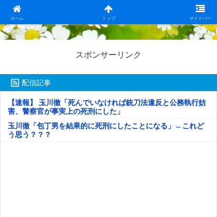
日本第一！ニュース録
ホーム
トップ
サイドバー
スポンサーリンク
配信記事
【速報】 玉川徹「死んでいなければ銃刀法違反と公務執行妨
害、警察官が事実上の死刑にした」
玉川徹「包丁男を結果的に死刑にしたことになる」←これど
う思う？？？