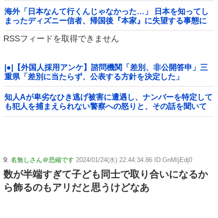
海外「日本なんて行くんじゃなかった…」 日本を知ってし
まったディズニー信者、帰国後『本家』に失望する事態に
RSSフィードを取得できません
|●|【外国人採用アンケ】諮問機関「差別、非公開答申」三
重県「差別に当たらず、公表する方針を決定した」
知人Aが卑劣なひき逃げ被害に遭遇し、ナンバーを特定して
も犯人を捕まえられない警察への怒りと、その話を聞いて
「逃げた方が得じゃん」と言い放ったBの神経がわからん
9:
名無しさん＠恐縮です
2024/01/24(水) 22:44:34.86 ID:GnMIjEdj0
数が半端すぎて子ども同士で取り合いになるか
ら飾るのもアリだと思うけどなあ