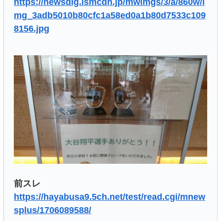
https://newsdig.ismcdn.jp/mwimgs/3/a/860w/i
mg_3adb5010b80cfc1a58ed0a1b80d7533c109
8156.jpg
前スレ
https://hayabusa9.5ch.net/test/read.cgi/mnew
splus/1706089588/