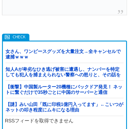
女さん、ワンピースグッズを大量注文→全キャンセルで
逮捕ｗｗｗ
知人Aが卑劣なひき逃げ被害に遭遇し、ナンバーを特定
しても犯人を捕まえられない警察への怒りと、その話を
聞いて「逃げた方が得じゃん」と言い放ったBの神経が
わからん
【衝撃】中国製ルーター20機種にバックドア発見！ ネッ
トに繋ぐだけで35秒ごとに中国のサーバーと通信
【謎】みい山田「既に印税1億円入ってます」←こいつが
ネットの叩き程度にムキになる理由
RSSフィードを取得できません