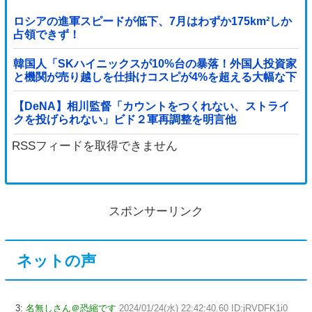
ロシアの進軍スピードが低下、7月はわずか175km²しか
占領できず！
韓国人「SKハイニックスが10%台の暴落！外国人投資家
と機関が売り越しを仕掛けコスピが4%を超える大幅な下
落‥」
【DeNA】相川監督「カウントをつくれない、ストライ
クを投げられない」ビド２軍再調整を明言他
RSSフィードを取得できません
スポンサーリンク
ネットの声
3:
名無しさん＠恐縮です
2024/01/24(水) 22:42:40.60 ID:jRVDFK1i0