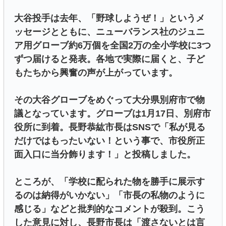
大谷投手は去年、「野球しようぜ！」というメ
ッセージとともに、ニューバランス社のジュニ
ア用グローブ約6万個を全国2万の全小学校に3つ
ずつ届けると発表。各地で実際に届くと、子ど
もたちから興奮の声が上がっています。
その大谷グローブをめぐって大分県別府市で物
議となっています。グローブは1月17日、別府市
役所に到着。長野恭紘市長はSNSで「私が見る
だけではもったいない！という事で、市役所正
面入口に当分飾ります！」と投稿しました。
ところが、「学校に配られた物を勝手に展示す
るのは納得がいかない」「市長の私物のように
感じる」などと批判的なコメントが殺到。こう
した意見に対し、長野市長は「渡さないとは言