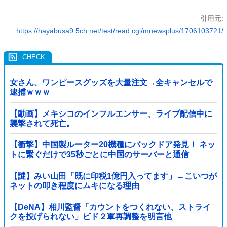
引用元:
https://hayabusa9.5ch.net/test/read.cgi/mnewsplus/1706103721/
女さん、ワンピースグッズを大量注文→全キャンセルで
逮捕ｗｗｗ
【動画】メキシコのインフルエンサー、ライブ配信中に
襲撃されて死亡。
【衝撃】中国製ルーター20機種にバックドア発見！ ネッ
トに繋ぐだけで35秒ごとに中国のサーバーと通信
【謎】みい山田「既に印税1億円入ってます」←こいつが
ネットの叩き程度にムキになる理由
【DeNA】相川監督「カウントをつくれない、ストライ
クを投げられない」ビド２軍再調整を明言他