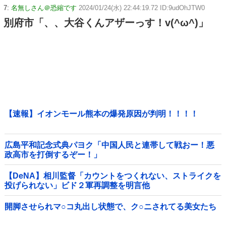
7:
名無しさん＠恐縮です
2024/01/24(水) 22:44:19.72 ID:9udOhJTW0
別府市「、、大谷くんアザーっす！v(^ω^)」
【速報】イオンモール熊本の爆発原因が判明！！！！
広島平和記念式典パヨク「中国人民と連帯して戦おー！悪
政高市を打倒するぞー！」
【DeNA】相川監督「カウントをつくれない、ストライクを
投げられない」ビド２軍再調整を明言他
開脚させられマ○コ丸出し状態で、ク○ニされてる美女たち