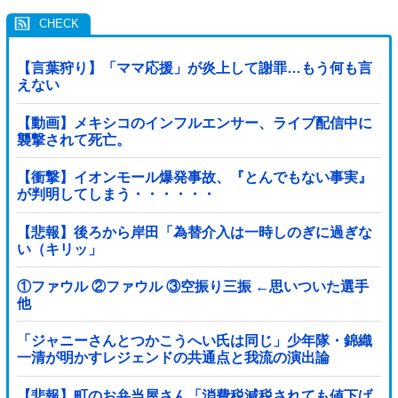
【言葉狩り】「ママ応援」が炎上して謝罪…もう何も言
えない
【動画】メキシコのインフルエンサー、ライブ配信中に
襲撃されて死亡。
【衝撃】イオンモール爆発事故、『とんでもない事実』
が判明してしまう・・・・・・
【悲報】後ろから岸田「為替介入は一時しのぎに過ぎな
い（キリッ」
①ファウル ②ファウル ③空振り三振 ←思いついた選手
他
「ジャニーさんとつかこうへい氏は同じ」少年隊・錦織
一清が明かすレジェンドの共通点と我流の演出論
【悲報】町のお弁当屋さん「消費税減税されても値下げ