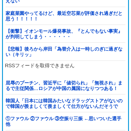
えない
家庭菜園やってるけど、最近空芯菜が評価され過ぎだと
思う！！！！！
【衝撃】イオンモール爆発事故、『とんでもない事実』
が判明してしまう・・・・・・
【悲報】後ろから岸田「為替介入は一時しのぎに過ぎな
い（キリッ」
RSSフィードを取得できません
屈辱のプーチン、習近平に「値切られ」「無視され」ま
るで主従関係…ロシアが中国の属国になりつつある！
韓国人「日本には韓国みたいなドラッグストアがないの
で韓国が羨ましくて羨ましくて仕方がないんだそうで
す」
①ファウル ②ファウル ③空振り三振 ←思いついた選手
他