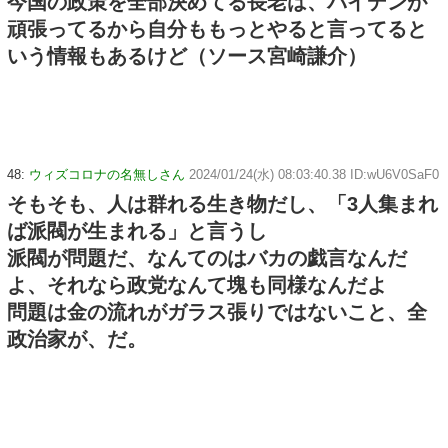
今国の政策を全部決めてる長老は、バイデンが
頑張ってるから自分ももっとやると言ってると
いう情報もあるけど（ソース宮崎謙介）
48:
ウィズコロナの名無しさん
2024/01/24(水) 08:03:40.38 ID:wU6V0SaF0
そもそも、人は群れる生き物だし、「3人集まれ
ば派閥が生まれる」と言うし
派閥が問題だ、なんてのはバカの戯言なんだ
よ、それなら政党なんて塊も同様なんだよ
問題は金の流れがガラス張りではないこと、全
政治家が、だ。