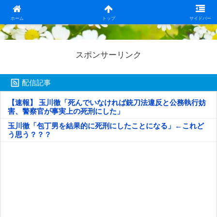
日本第一！ニュース録
ホーム
トップ
サイドバー
スポンサーリンク
配信記事
【速報】 玉川徹「死んでいなければ銃刀法違反と公務執行妨
害、警察官が事実上の死刑にした」
玉川徹「包丁男を結果的に死刑にしたことになる」←これど
う思う？？？