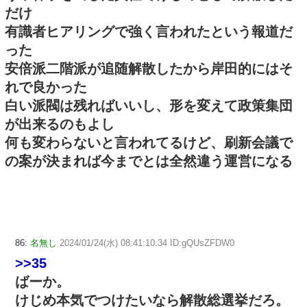
だけ
有識者ヒアリングで強く言われたという報道だ
った
安倍派二階派が追随解散したから岸田的にはそ
れで良かった
白い派閥は残ればいいし、形を変えて政策集団
が出来るのもよし
何も変わらないと言われてるけど、刷新会議で
の案が決まれば今までとは全然違う運営になる
86:
名無し
2024/01/24(水) 08:41:10.34 ID:gQUsZFDW0
>>35
ばーか。
けじめ本気でつけたいなら解散総選挙だろ。