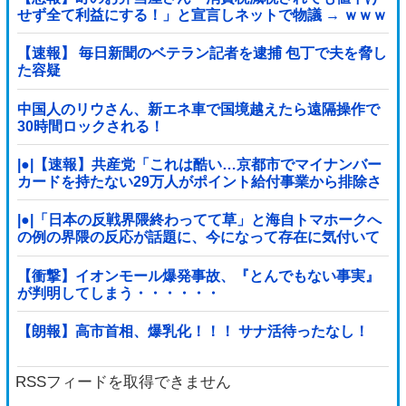
せず全て利益にする！」と宣言しネットで物議 → ｗｗｗ
ｗｗｗｗｗｗｗｗｗｗｗ
【速報】 毎日新聞のベテラン記者を逮捕 包丁で夫を脅し
た容疑
中国人のリウさん、新エネ車で国境越えたら遠隔操作で
30時間ロックされる！
|●|【速報】共産党「これは酷い…京都市でマイナンバー
カードを持たない29万人がポイント給付事業から排除さ
れた」
|●|「日本の反戦界隈終わってて草」と海自トマホークへ
の例の界隈の反応が話題に、今になって存在に気付いて
しまった結果……
【衝撃】イオンモール爆発事故、『とんでもない事実』
が判明してしまう・・・・・・
【朗報】高市首相、爆乳化！！！ サナ活待ったなし！
RSSフィードを取得できません