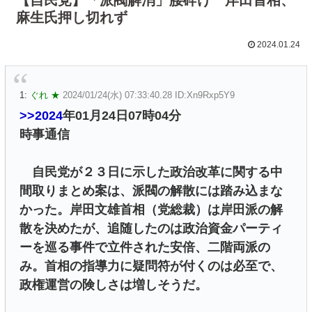
麻生氏押し切れず
2024.01.24
1:
ぐれ ★
2024/01/24(水) 07:33:40.28 ID:Xn9Rxp5Y9
>>2024
年01月24日07時04分
時事通信
自民党が２３日に示した政治改革に関する中
間取りまとめ案は、派閥の解散には踏み込まな
かった。岸田文雄首相（党総裁）は岸田派の解
散を決めたが、追随したのは政治資金パーティ
ーを巡る事件で立件された安倍、二階両派の
み。首相の指導力に疑問符が付くのは必至で、
政権運営の険しさは増しそうだ。