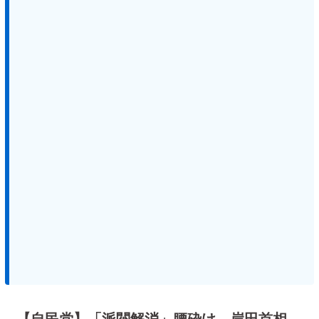
【自民党】「派閥解消」腰砕け 岸田首相、