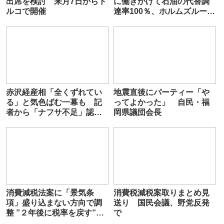
出席を検討 来月7日からト
に働きかけて石油の代替調
ルコで開催
達率100％、ホルムズルート
不要化を達成しました」
赤沢経産相「全くずれてい
地震直後にパーティー「や
る」と気色ばむ一幕も 記
ってよかった」 自民・福
者から「ナフサ不足」認め
岡県議団会長
るよう促され
消費減税法案に「景気条
消費税減税案取りまとめ見
項」盛り込まない方向で調
送り 国民会議、野党反発
整 ”２年後に税率を戻す”と
で
の高市​氏の強い意志