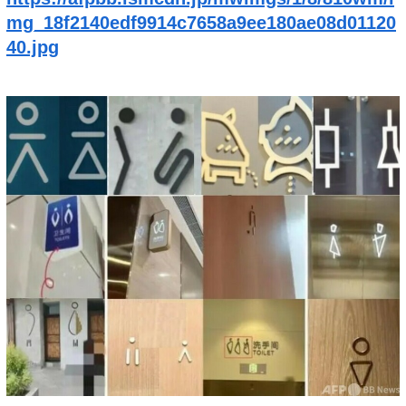
mg_18f2140edf9914c7658a9ee180ae08d01120
40.jpg