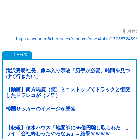
引用元:
https://lavender.5ch.net/test/read.cgi/news4plus/1705872459/
滝沢秀明社長、熊本入り示唆「男手が必要。時間を見つ
けて行きたい」
【動画】両方馬鹿（笑）ミニストップでトラックと衝突
したドラレコが（ノ∇`）
韓国サッカーのイメージが墜落
【悲報】積水ハウス「地面師に55億円騙し取られた…」
ワイ「会社終わったやろなぁ」→結果ｗｗｗｗ