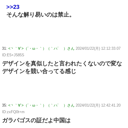
>>23
そんな解り易いのは禁止。
31:
<丶｀∀´>（´・ω・｀）（｀ハ´ ）さん
2024/01/22(月) 12:12:33.07
ID:E5+J585S
デザインを真似したと言われたくないので変な
デザインを競い合ってる感じ
35:
<丶｀∀´>（´・ω・｀）（｀ハ´ ）さん
2024/01/22(月) 12:42:41.20
ID:zxFQ0t+m
ガラパゴスの証だよ中国は