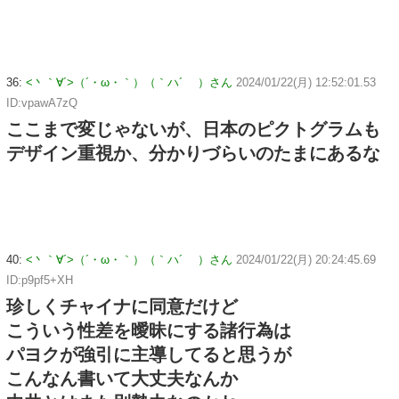
36:
<丶｀∀´>（´・ω・｀）（｀ハ´ ）さん
2024/01/22(月) 12:52:01.53
ID:vpawA7zQ
ここまで変じゃないが、日本のピクトグラムも
デザイン重視か、分かりづらいのたまにあるな
40:
<丶｀∀´>（´・ω・｀）（｀ハ´ ）さん
2024/01/22(月) 20:24:45.69
ID:p9pf5+XH
珍しくチャイナに同意だけど
こういう性差を曖昧にする諸行為は
パヨクが強引に主導してると思うが
こんなん書いて大丈夫なんか