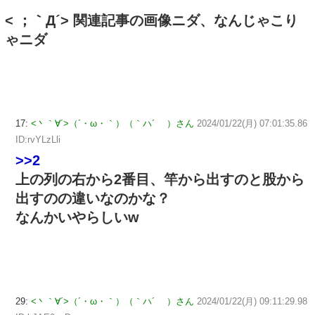
< ；｀Д´> 関連記事の画像ニダ、なんじゃこり
ゃニダ
17:
<丶｀∀´>（´・ω・｀）（｀ハ´ ）さん
2024/01/22(月) 07:01:35.86
ID:rvYLzLli
>>2
上の列の右から2番目、竿から出すのと股から
出すのの違いなのかな？
なんかいやらしいw
29:
<丶｀∀´>（´・ω・｀）（｀ハ´ ）さん
2024/01/22(月) 09:11:29.98