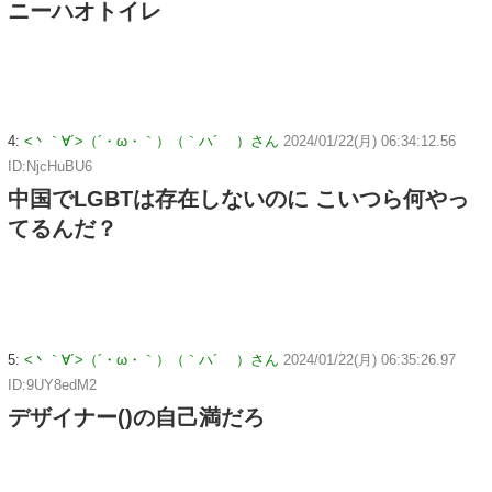
ニーハオトイレ
4:
<丶｀∀´>（´・ω・｀）（｀ハ´ ）さん
2024/01/22(月) 06:34:12.56
ID:NjcHuBU6
中国でLGBTは存在しないのに こいつら何やっ
てるんだ？
5:
<丶｀∀´>（´・ω・｀）（｀ハ´ ）さん
2024/01/22(月) 06:35:26.97
ID:9UY8edM2
デザイナー()の自己満だろ