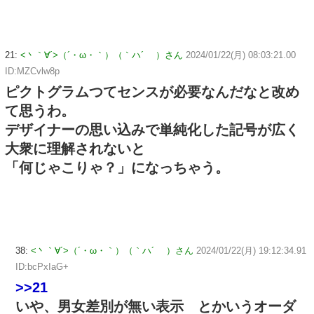
21:
<丶｀∀´>（´・ω・｀）（｀ハ´ ）さん
2024/01/22(月) 08:03:21.00
ID:MZCvlw8p
ピクトグラムつてセンスが必要なんだなと改め
て思うわ。
デザイナーの思い込みで単純化した記号が広く
大衆に理解されないと
「何じゃこりゃ？」になっちゃう。
38:
<丶｀∀´>（´・ω・｀）（｀ハ´ ）さん
2024/01/22(月) 19:12:34.91
ID:bcPxIaG+
>>21
いや、男女差別が無い表示 とかいうオーダ