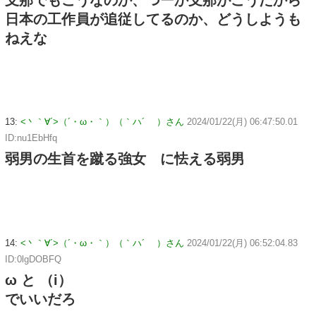
日本の工作員が追従してるのか、どうしようも
ねえな
13:
<丶｀∀´>（´・ω・｀）（｀ハ´ ）さん
2024/01/22(月) 06:47:50.01
ID:nu1EbHfq
弱男の生首を蹴る強女 に怯える弱男
14:
<丶｀∀´>（´・ω・｀）（｀ハ´ ）さん
2024/01/22(月) 06:52:04.83
ID:0lgDOBFQ
ω と （i）
でいいだろ