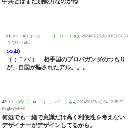
中共とはまた別勢力なのかね
41:
<丶｀∀´>（´・ω・｀）（｀ハ´ ）さん
2024/01/23(火) 03:21:04.63
ID:Q67m+uKv
>>40
（；｀ハ´） 相手国のプロパガンダのつもり
が、自国が騙されたアル。。。
42:
<丶｀∀´>（´・ω・｀）（｀ハ´ ）さん
2024/01/23(火) 04:12:35.52
ID:glwWvF+K
何処でも一緒で意識だけ高く利便性を考えない
デザイナーがデザインしてるから。