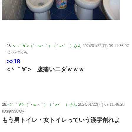
26:
<丶｀∀´>（´・ω・｀）（｀ハ´ ）さん
2024/01/22(月) 08:11:36.97
ID:0p2Y3/Pd
>>18
<丶｀∀´> 腹痛いニダｗｗｗ
19:
<丶｀∀´>（´・ω・｀）（｀ハ´ ）さん
2024/01/22(月) 07:11:46.28
ID:nj099OOy
もう男トイレ・女トイレっていう漢字創れよ