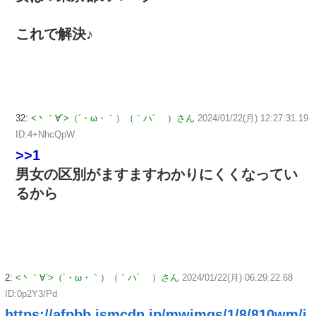
これで解決♪
32:
<丶｀∀´>（´・ω・｀）（｀ハ´ ）さん
2024/01/22(月) 12:27:31.19
ID:4+NhcQpW
>>1
男女の区別がますますわかりにくくなってい
るから
2:
<丶｀∀´>（´・ω・｀）（｀ハ´ ）さん
2024/01/22(月) 06:29:22.68
ID:0p2Y3/Pd
https://afpbb.ismcdn.jp/mwimgs/1/8/810wm/i