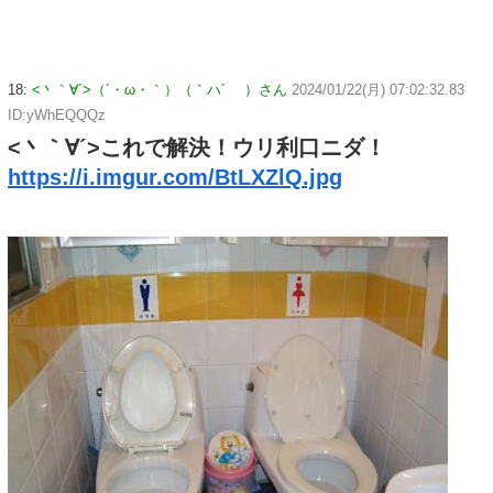
18:
<丶｀∀´>（´・ω・｀）（｀ハ´ ）さん
2024/01/22(月) 07:02:32.83
ID:yWhEQQQz
<丶｀∀´>これで解決！ウリ利口ニダ！
https://i.imgur.com/BtLXZlQ.jpg