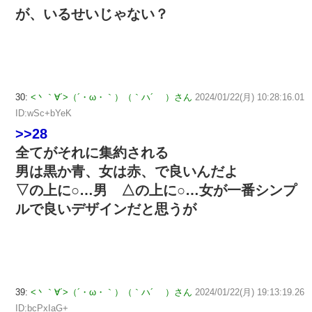
が、いるせいじゃない？
30:
<丶｀∀´>（´・ω・｀）（｀ハ´ ）さん
2024/01/22(月) 10:28:16.01
ID:wSc+bYeK
>>28
全てがそれに集約される
男は黒か青、女は赤、で良いんだよ
▽の上に○…男 △の上に○…女が一番シンプ
ルで良いデザインだと思うが
39:
<丶｀∀´>（´・ω・｀）（｀ハ´ ）さん
2024/01/22(月) 19:13:19.26
ID:bcPxIaG+