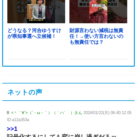
どうなる？河合ゆうすけ
財源言わない減税は無責
が県知事選へ立候補！
任！→使い方言わないの
も無責任では？
ネットの声
8:
<丶｀∀´>（´・ω・｀）（｀ハ´ ）さん
2024/01/22(月) 06:40:12.05
ID:a12a353a
>>1