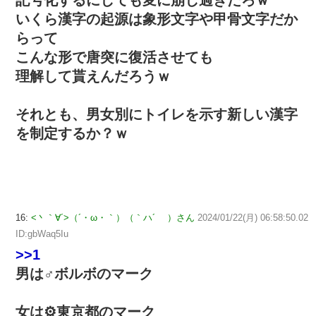
記号化するにしても変に崩し過ぎだろｗ
いくら漢字の起源は象形文字や甲骨文字だか
らって
こんな形で唐突に復活させても
理解して貰えんだろうｗ
それとも、男女別にトイレを示す新しい漢字
を制定するか？ｗ
16:
<丶｀∀´>（´・ω・｀）（｀ハ´ ）さん
2024/01/22(月) 06:58:50.02
ID:gbWaq5Iu
>>1
男は♂ボルボのマーク
女は⚙東京都のマーク