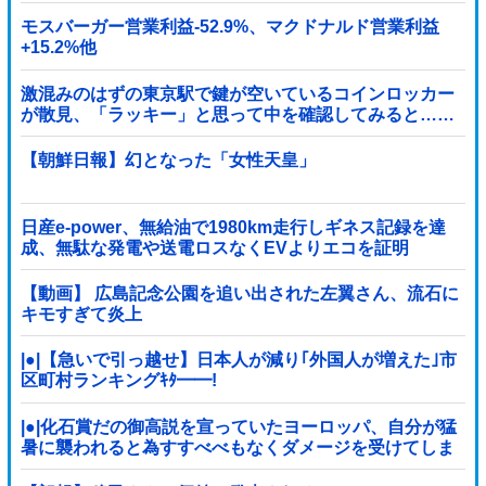
モスバーガー営業利益-52.9%、マクドナルド営業利益
+15.2%他
激混みのはずの東京駅で鍵が空いているコインロッカー
が散見、「ラッキー」と思って中を確認してみると……
【朝鮮日報】幻となった「女性天皇」
日産e-power、無給油で1980km走行しギネス記録を達
成、無駄な発電や送電ロスなくEVよりエコを証明
【動画】 広島記念公園を追い出された左翼さん、流石に
キモすぎて炎上
|●|【急いで引っ越せ】日本人が減り｢外国人が増えた｣市
区町村ランキングｷﾀ━━!
|●|化石賞だの御高説を宣っていたヨーロッパ、自分が猛
暑に襲われると為すすべべもなくダメージを受けてしま
い……