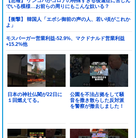
【悲報】 ケンコバがコロナの特殊すぎる後遺症に苦しん
でいる模様…お前らの周りにもこんな奴いる？
【衝撃】 韓国人「エボシ御前の声の人、若い頃がこれか
よ」
モスバーガー営業利益-52.9%、マクドナルド営業利益
+15.2%他
日本の神社仏閣が22日に
公園を不法占拠をして騒
１回燃えてる。
音を撒き散らした反対派
を警察が撤去しました！