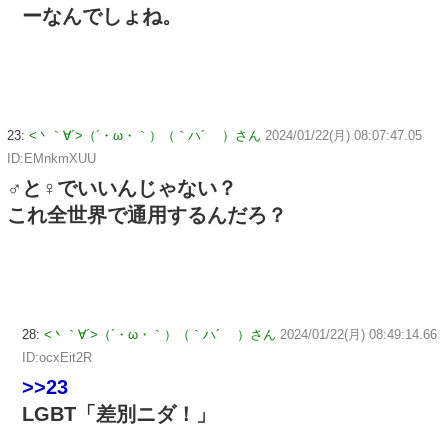
ーなんでしょね。
23:
<丶｀∀´>（´・ω・｀）（｀ハ´ ）さん
2024/01/22(月) 08:07:47.05
ID:EMnkmXUU
♂と♀でいいんじゃない？
これ全世界で通用するんだろ？
28:
<丶｀∀´>（´・ω・｀）（｀ハ´ ）さん
2024/01/22(月) 08:49:14.66
ID:ocxEit2R
>>23
LGBT「差別ニダ！」