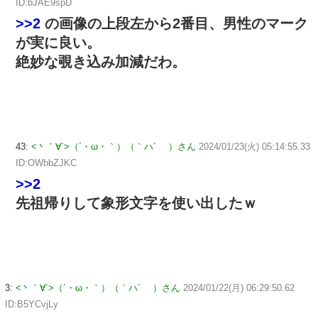
ID:bJAE9spD
>>2
の画像の上段左から2番目、男性のマーク
が実に良い。
絶妙な覗き込み加減だわ。
43:
<丶｀∀´>（´・ω・｀）（｀ハ´ ）さん
2024/01/23(火) 05:14:55.33
ID:OWbbZJKC
>>2
先祖帰りして象形文字を使い出したｗ
3:
<丶｀∀´>（´・ω・｀）（｀ハ´ ）さん
2024/01/22(月) 06:29:50.62
ID:B5YCvjLy