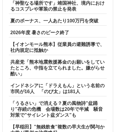
「神聖なる場所です」靖国神社、境内におけ
るコスプレや軍装の禁止を発表
夏のボーナス、一人あたり100万円を突破
2026年度 暑さのピーク終了
【イオンモール熊本】従業員の避難誘導で、
社内規定に抵触か
共産党「熊本地震救援募金のお願いをしてい
たところ、中指を立てられました。嫌がらせ
酷い」
インドネシアに「ドラえもん」という名前の
市民が16人 「のび太」は181人
「うるさい」で消える？夏の風物詩”盆踊
り”存続の危機 会場数は20年で半減 騒音
対策で”サイレント盆ダンス”も
【早稲田】”無銭飲食”複数の早大生が関与か