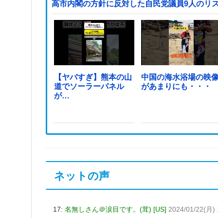
高市内閣の方針に反対した自民党議員9人のリ
【ヤバすぎ】熊本の山
中国の海水浴場の映
道でソーラーパネル
があまりにも・・・
が…
ネットの声
17:
名無しさん＠涙目です。(茸) [US]
2024/01/22(月) 