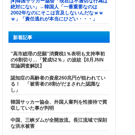
|●|韓国サッカー協会「現在は不適切な行為は
絶対にない」→韓国人「一番重要なのは
2002年なのにそこは言及しないんだなｗｗ
ｗ」「責任逃れが本当にひどい・・・」
新着記事
”高市総理の悲願”消費税1％表明も支持率初
の6割切り…「賛成52％」の波紋【8月JNN
世論調査解説】
認知症の高齢者の資産260兆円が狙われてい
る！ 「被害者の8割がだまされた認識な
し」
韓国サッカー協会、外国人審判を性接待で買
収していた事が判明
中国、三峡ダムが全開放流。長江流域で深刻
な洪水被害