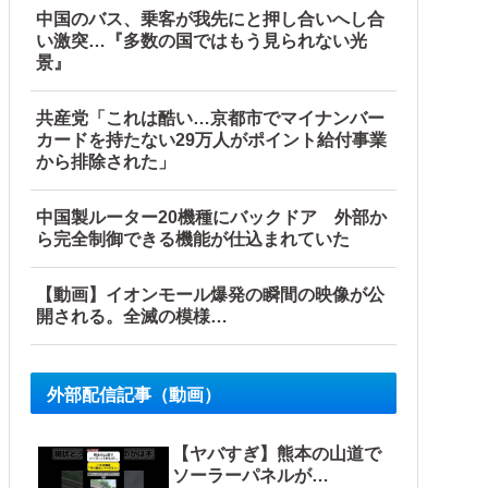
…他
中国のバス、乗客が我先にと押し合いへし合
い激突…『多数の国ではもう見られない光
景』
共産党「これは酷い…京都市でマイナンバー
カードを持たない29万人がポイント給付事業
から排除された」
中国製ルーター20機種にバックドア 外部か
ら完全制御できる機能が仕込まれていた
【動画】イオンモール爆発の瞬間の映像が公
開される。全滅の模様…
外部配信記事（動画）
【ヤバすぎ】熊本の山道で
ソーラーパネルが…