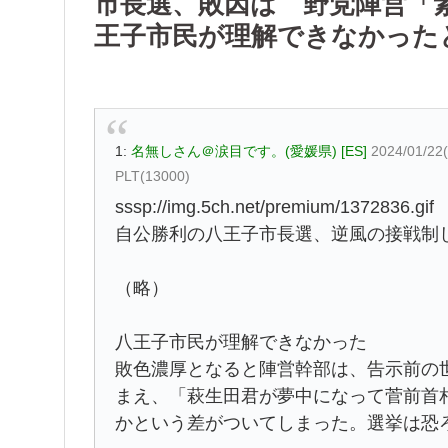
市長選、敗因は 野党陣営「
王子市民が理解できなかった
1:
名無しさん＠涙目です。(愛媛県) [ES]
2024/01/22
PLT(13000)
sssp://img.5ch.net/premium/1372836.gif
自公勝利の八王子市長選、逆風の接戦制
（略）
八王子市民が理解できなかった
敗色濃厚となると陣営幹部は、告示前の
まえ、「萩生田君が夢中になって菅前首
かという差がついてしまった。選挙は恐