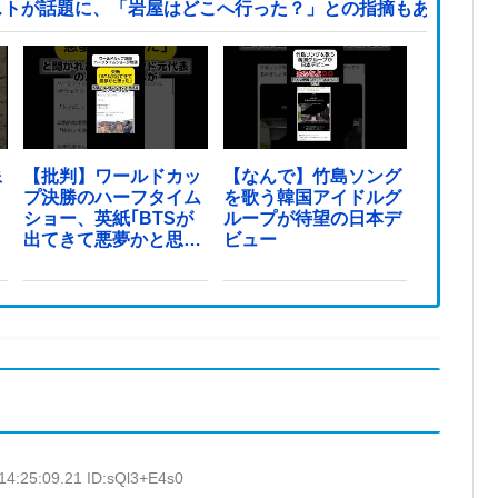
ストが話題に、「岩屋はどこへ行った？」との指摘もあるが…
像
【批判】ワールドカッ
【なんで】竹島ソング
プ決勝のハーフタイム
を歌う韓国アイドルグ
ショー、英紙｢BTSが
ループが待望の日本デ
出てきて悪夢かと思っ
ビュー
た｣
14:25:09.21 ID:sQl3+E4s0