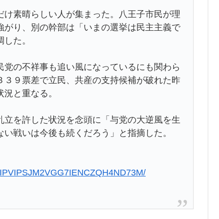
だけ素晴らしい人が集まった。八王子市民が理
強がり、別の幹部は「いまの選挙は民主主義で
調した。
民党の不祥事も追い風になっているにも関わら
３３９票差で立民、共産の支持候補が破れた昨
状況と重なる。
乱立を許した状況を念頭に「与党の大逆風を生
ない戦いは今後も続くだろう」と指摘した。
0122-IPVIPSJM2VGG7IENCZQH4ND73M/