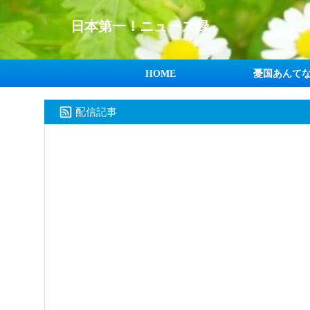
日本第一！ニュース録
HOME
憂国あんて
配信記事