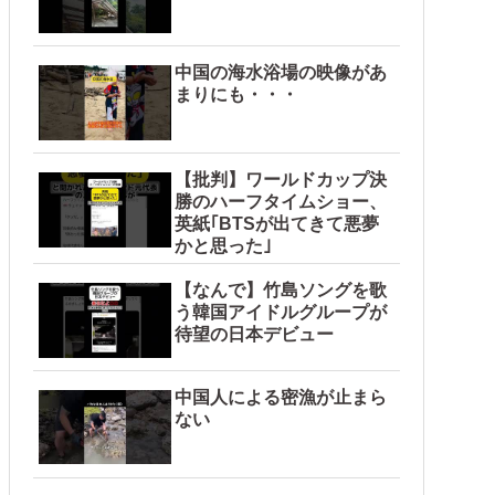
中国の海水浴場の映像があ
まりにも・・・
【批判】ワールドカップ決
勝のハーフタイムショー、
英紙｢BTSが出てきて悪夢
かと思った｣
【なんで】竹島ソングを歌
う韓国アイドルグループが
待望の日本デビュー
中国人による密漁が止まら
ない