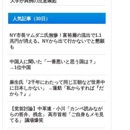
大学が異例の注意喚起
人気記事（30日）
NY市長マムダニ氏無惨！富裕層の流出で1.1
兆円が消える。NYから出て行かないでと懇願
も
中国人に聞いた「一番悪いと思う国は？」
→1位中国
麻生氏「2千年にわたって同じ王朝など世界中
に日本しかない」 →蓮舫「私からすれば『だ
から？』」
【党首討論】中革連・小川「カンペ読みなが
らの答弁、残念」 高市首相「ご自身もメモ見
てる」 議場爆笑