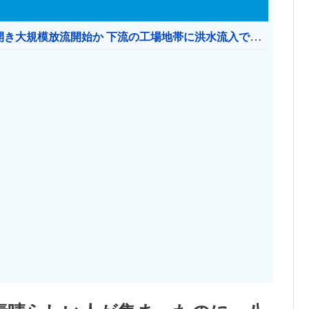
【おわった】 三峡ダム、豪雨で13基の水門を開き大規模放流開始か 下流の工場地帯に洪水流入で崩壊はじまる