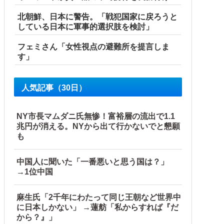
北朝鮮、日本に警告。「戦犯国家に戻ろうと
している日本に軍事的選択肢を検討」
フェミさん「女性視点の避難所を提言しま
す」
す」
人気記事（30日）
NY市長マムダニ氏無惨！富裕層の流出で1.1
兆円が消える。NYから出て行かないでと懇願
も
中国人に聞いた「一番悪いと思う国は？」
→1位中国
麻生氏「2千年にわたって同じ王朝など世界中
に日本しかない」 →蓮舫「私からすれば『だ
から？』」