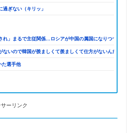
に過ぎない（キリッ」
され」まるで主従関係…ロシアが中国の属国になりつつある！
がないので韓国が羨ましくて羨ましくて仕方がないんだそうで
←思いついた選手他
ンサーリンク