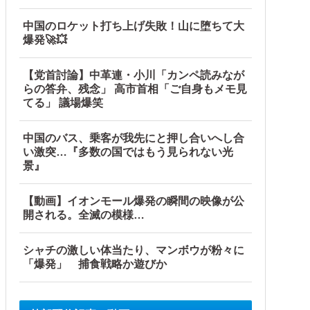
中国のロケット打ち上げ失敗！山に堕ちて大
爆発🚀💥
【党首討論】中革連・小川「カンペ読みなが
らの答弁、残念」 高市首相「ご自身もメモ見
てる」 議場爆笑
中国のバス、乗客が我先にと押し合いへし合
い激突…『多数の国ではもう見られない光
景』
【動画】イオンモール爆発の瞬間の映像が公
開される。全滅の模様…
シャチの激しい体当たり、マンボウが粉々に
「爆発」 捕食戦略か遊びか