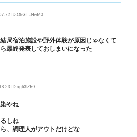
:07.72 ID:OkGTLNwM0
も結局宿泊施設や野外体験が原因じゃなくて
から最終発表しておしまいになった
8.23 ID:agIi3lZ50
感染やね
あるしね
たら、調理人がアウトだけどな