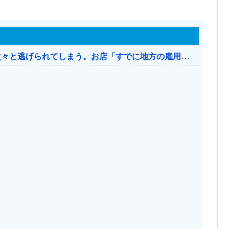
日本のお店、時給1500円でもミャンマー人に次々と逃げられてしまう。お店「すでに地方の雇用は崩壊」