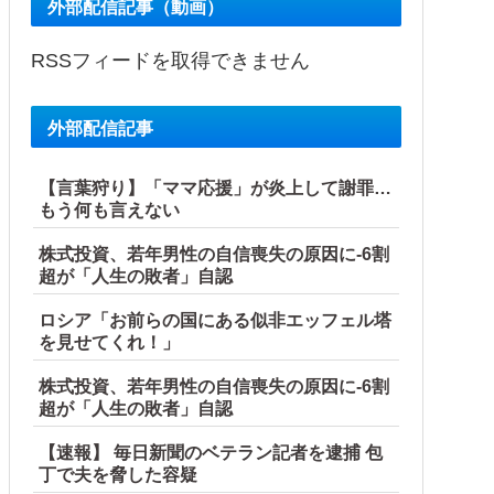
外部配信記事（動画）
RSSフィードを取得できません
外部配信記事
【言葉狩り】「ママ応援」が炎上して謝罪…
もう何も言えない
株式投資、若年男性の自信喪失の原因に-6割
超が「人生の敗者」自認
ロシア「お前らの国にある似非エッフェル塔
を見せてくれ！」
株式投資、若年男性の自信喪失の原因に-6割
超が「人生の敗者」自認
【速報】 毎日新聞のベテラン記者を逮捕 包
丁で夫を脅した容疑