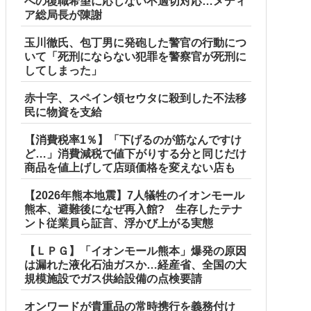
への復職希望に応じない不適切対応…メディ
ア総局長が陳謝
玉川徹氏、包丁男に発砲した警官の行動につ
いて「死刑にならない犯罪を警察官が死刑に
してしまった」
赤十字、スペイン領セウタに殺到した不法移
民に物資を支給
【消費税率1％】「下げるのが筋なんですけ
ど…」消費減税で値下がりする分と同じだけ
商品を値上げして店頭価格を変えない店も
【2026年熊本地震】7人犠牲のイオンモール
熊本、避難後になぜ再入館? 生存したテナ
ント従業員ら証言、浮かび上がる実態
【ＬＰＧ】「イオンモール熊本」爆発の原因
は漏れた液化石油ガスか…経産省、全国の大
規模施設でガス供給設備の点検要請
オンワードが貴重品の常時携行を義務付け