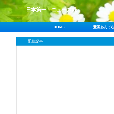
日本第一！ニュース録
HOME
憂国あんて
配信記事