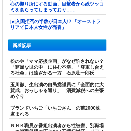
心の拠り所にする動画、目撃者から総ツッコ
ミを食らってしまっており……
|●|入国拒否の半数が日本人!? 「オーストラ
リアで日本人女性が売春」
新着記事
松のや「ママ応援企画」がなぜ許されない？
「窮屈な世の中」に住む不幸、「尊重し合え
る社会」は遠ざかる一方 石原壮一郎氏
玉川徹、生出演の自民党議員に「全面的に大
賛成、おっしゃる通り」 消費減税への主張
めぐり
ブランドいちご「いちごさん」の苗2000株
盗まれる
ＮＨＫ職員が番組出演者から性被害、別職場