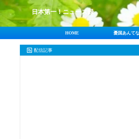
日本第一！ニュース録
HOME
憂国あんて
配信記事