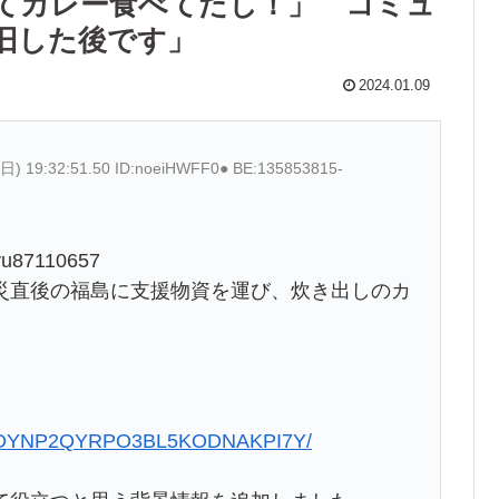
てカレー食べてたし！」 コミュ
旧した後です」
2024.01.09
(日) 19:32:51.50 ID:noeiHWFF0● BE:135853815-
7110657
災直後の福島に支援物資を運び、炊き出しのカ
18-QMDYNP2QYRPO3BL5KODNAKPI7Y/