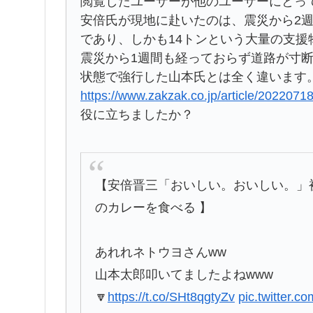
閲覧したユーザーが他のユーザーにとっ
安倍氏が現地に赴いたのは、震災から2
であり、しかも14トンという大量の支援
震災から1週間も経っておらず道路が寸
状態で強行した山本氏とは全く違います
https://www.zakzak.co.jp/article/20
役に立ちましたか？
【安倍晋三「おいしい。おいしい。」
のカレーを食べる 】
あれれネトウヨさんww
山本太郎叩いてましたよねwww
🔽
https://t.co/SHt8qgtyZv
pic.twitter.