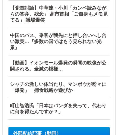
【党首討論】中革連・小川「カンペ読みなが
らの答弁、残念」 高市首相「ご自身もメモ見
！
てる」 議場爆笑
中国のバス、乗客が我先にと押し合いへし合
い激突…『多数の国ではもう見られない光
景』
【動画】イオンモール爆発の瞬間の映像が公
開される。全滅の模様…
シャチの激しい体当たり、マンボウが粉々に
「爆発」 捕食戦略か遊びか
町山智浩氏「日本はパンダを失って、代わり
に何を得たんですか？」
外部配信記事（動画）