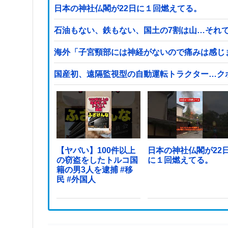
日本の神社仏閣が22日に１回燃えてる。
石油もない、鉄もない、国土の7割は山…それ
海外「子宮頸部には神経がないので痛みは感じ
国産初、遠隔監視型の自動運転トラクター…ク
【ヤバい】100件以上
日本の神社仏閣が22
の窃盗をしたトルコ国
に１回燃えてる。
籍の男3人を逮捕 #移
民 #外国人