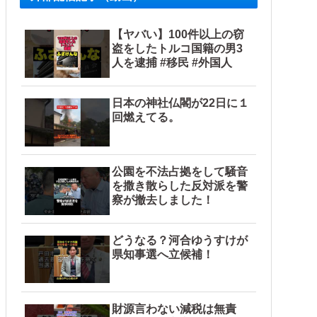
【ヤバい】100件以上の窃
盗をしたトルコ国籍の男3
人を逮捕 #移民 #外国人
日本の神社仏閣が22日に１
回燃えてる。
公園を不法占拠をして騒音
を撒き散らした反対派を警
察が撤去しました！
どうなる？河合ゆうすけが
県知事選へ立候補！
財源言わない減税は無責