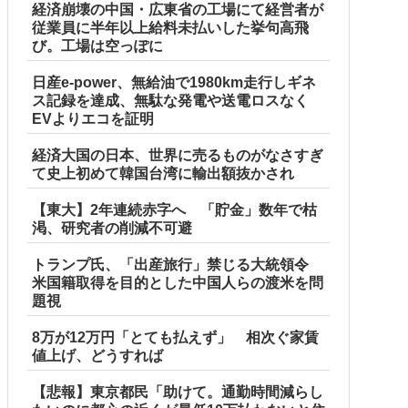
経済崩壊の中国・広東省の工場にて経営者が
従業員に半年以上給料未払いした挙句高飛
び。工場は空っぽに
日産e-power、無給油で1980km走行しギネ
ス記録を達成、無駄な発電や送電ロスなく
EVよりエコを証明
経済大国の日本、世界に売るものがなさすぎ
て史上初めて韓国台湾に輸出額抜かされ
【東大】2年連続赤字へ 「貯金」数年で枯
渇、研究者の削減不可避
トランプ氏、「出産旅行」禁じる大統領令
米国籍取得を目的とした中国人らの渡米を問
題視
8万が12万円「とても払えず」 相次ぐ家賃
値上げ、どうすれば
【悲報】東京都民「助けて。通勤時間減らし