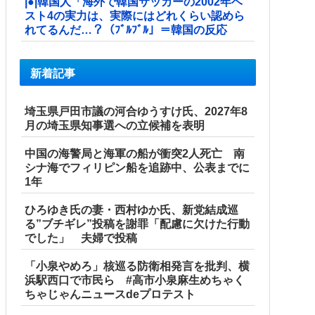
|●|韓国人「海外で韓国サッカーの2002年ベ
スト4の実力は、実際にはどれくらい認めら
れてるんだ…？（ﾌﾞﾙﾌﾞﾙ」＝韓国の反応
新着記事
埼玉県戸田市議の河合ゆうすけ氏、2027年8
月の埼玉県知事選への立候補を表明
中国の海警局と海軍の船が衝突2人死亡 南
シナ海でフィリピン船を追跡中、公表までに
1年
ひろゆき氏の妻・西村ゆか氏、新党結成巡
る”ブチギレ”投稿を謝罪「配慮に欠けた行動
でした」 夫婦で投稿
「小泉やめろ」核巡る防衛相発言を批判、横
浜駅西口で市民ら #高市小泉麻生めちゃく
ちゃじゃんニュースdeプロテスト