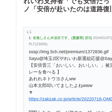
れいわ支持者「でも安倍だっ
ノ「安倍が赴いたのは道路復
1:
名無しさん＠涙目です。(愛媛県) [ES]
2024/01/07
PLT(13000)
sssp://img.5ch.net/premium/1372836.gif
Sayu@埼玉2区🩷れいわ新選組応援@Sayu8
【安倍晋三「おいしい。おいしい。」被
レーを食べる 】
あれれネトウヨさんww
山本太郎叩いてましたよねwww
🔽
https://zakzak.co.jp/article/202207