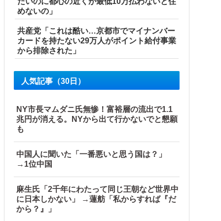
たいのに都心の近くが最低10万払わないと住
めないの」
共産党「これは酷い…京都市でマイナンバー
カードを持たない29万人がポイント給付事業
から排除された」
人気記事（30日）
NY市長マムダニ氏無惨！富裕層の流出で1.1
兆円が消える。NYから出て行かないでと懇願
も
中国人に聞いた「一番悪いと思う国は？」
→1位中国
盗まれた銅線の半分はすでに売却 富山で...
麻生氏「2千年にわたって同じ王朝など世界中
に日本しかない」 →蓮舫「私からすれば『だ
から？』」