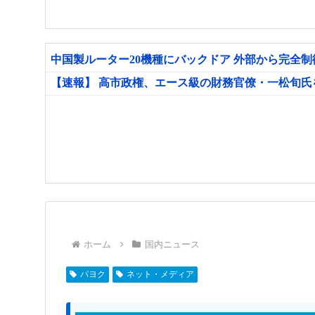
中国製ルーター20機種にバックドア 外部から完全
【速報】 高市政権、エース級の財務官僚・一松旬
ホーム
国内ニュース
パヨク
ネット・メディア