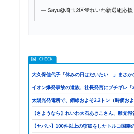
— Sayu@埼玉2区🩷れいわ新選組応援 (@
大久保佳代子「休みの日はだいたい…」まさか
イオン爆発事故の遺族、社長発言にブチギレ「
太陽光発電所で、銅線およそ2.2トン（時価お
【さようなら】れいわ大石あきこさん、離党報