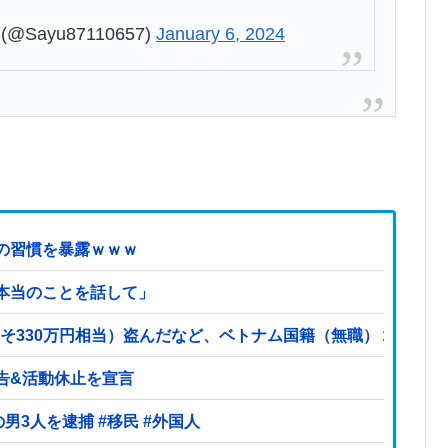
Sayu87110657)
January 6, 2024
の習慣を暴露ｗｗｗ
本当のことを話して」
よそ330万円相当）盗んだなど、ベトナム国籍（無職）２人逮捕、
告&活動休止を宣言
【ヤバい】100件以上の窃盗をしたトルコ国籍の男3人を逮捕 #移民 #外国人