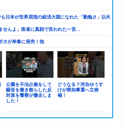
でも日本が世界屈指の経済大国になれた「勤勉さ」以外の勝因
ませんよ」医者に真顔で言われた一言…
ボタが来春に発売！他
日
公園を不法占拠をして
どうなる？河合ゆうす
騒音を撒き散らした反
けが県知事選へ立候
対派を警察が撤去しま
補！
した！