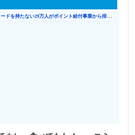
共産党「これは酷い…京都市でマイナンバーカードを持たない29万人がポイント給付事業から排除された」