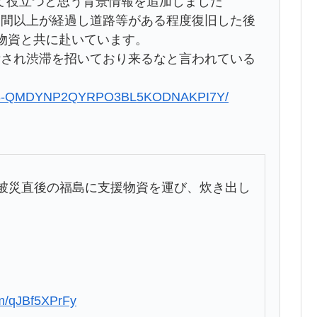
て役立つと思う背景情報を追加しました
週間以上が経過し道路等がある程度復旧した後
物資と共に赴いています。
断され渋滞を招いており来るなと言われている
。
220718-QMDYNP2QYRPO3BL5KODNAKPI7Y/
被災直後の福島に支援物資を運び、炊き出し
com/qJBf5XPrFy