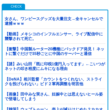
女さん、ワンピースグッズを大量注文→全キャンセルで
逮捕ｗｗｗ
【動画】メキシコのインフルエンサー、ライブ配信中に
襲撃されて死亡。
【衝撃】中国製ルーター20機種にバックドア発見！ ネッ
トに繋ぐだけで35秒ごとに中国のサーバーと通信
【謎】みい山田「既に印税1億円入ってます」←こいつが
ネットの叩き程度にムキになる理由
【DeNA】相川監督「カウントをつくれない、ストライ
クを投げられない」ビド２軍再調整を明言他
【画像】田中みな実さん、妊娠中とは思えないヒール姿
で登場してしまう
【韓国】ウェブトゥーン、売上が減りはじめた？カカオ