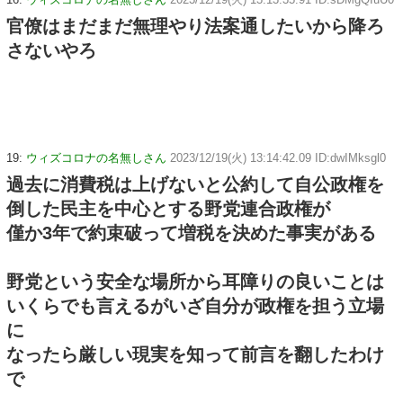
官僚はまだまだ無理やり法案通したいから降ろ
さないやろ
19:
ウィズコロナの名無しさん
2023/12/19(火) 13:14:42.09 ID:dwIMksgl0
過去に消費税は上げないと公約して自公政権を
倒した民主を中心とする野党連合政権が
僅か3年で約束破って増税を決めた事実がある
野党という安全な場所から耳障りの良いことは
いくらでも言えるがいざ自分が政権を担う立場
に
なったら厳しい現実を知って前言を翻したわけ
で