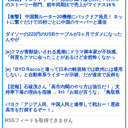
のストーリー部門、前年同期比で売上がマイナス16％
【衝撃】 中国製ルーター20機種にバックドア発見！ ネッ
トに繋ぐだけで35秒ごとに中国のサーバーと通信
ダイソーの220円のUSBケーブルが3ヶ月でダメになった
んやが
|●|クマが害獣扱いされる風潮にドラマ脚本家が不快感、
「何度もクマに会ったことがあるけど全然怖くなかっ
た」と主張しており……
|●|「BYD Raccoと違って日本の軽規格では欧州には通用
しない」と自動車系ライターが示唆、だが速攻で反例を
提示されて即落ち二コマ状態に……
【悲報】石破茂さん「高市内閣のやり方は強引だ！」支
持率下落の理由を指摘 → ﾈｯﾄ「お前が言うな」「鳥取県
だけ減税無しで！」 ｗｗｗｗｗｗｗｗｗ...
パヨク「アジア人民、中国人民と連帯して戦おー！悪政
高市を打倒するぞー！」
RSSフィードを取得できません