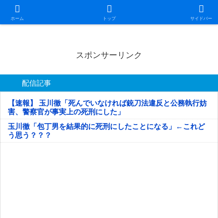
日本第一！ニュース録
ホーム
トップ
サイドバー
スポンサーリンク
配信記事
【速報】 玉川徹「死んでいなければ銃刀法違反と公務執行妨
害、警察官が事実上の死刑にした」
玉川徹「包丁男を結果的に死刑にしたことになる」←これど
う思う？？？