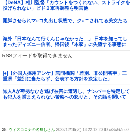
【DeNA】相川監督「カウントをつくれない、ストライクを
投げられない」ビド２軍再調整を明言他
開脚させられマ○コ丸出し状態で、ク○ニされてる美女たち
海外「日本なんて行くんじゃなかった…」 日本を知ってし
まったディズニー信者、帰国後『本家』に失望する事態に
RSSフィードを取得できません
|●|【外国人採用アンケ】諮問機関「差別、非公開答申」三
重県「差別に当たらず、公表する方針を決定した」
知人Aが卑劣なひき逃げ被害に遭遇し、ナンバーを特定して
も犯人を捕まえられない警察への怒りと、その話を聞いて
「逃げた方が得じゃん」と言い放ったBの神経がわからん
38:
ウィズコロナの名無しさん
2023/12/19(火) 13:22:12.20 ID:x/ScGZno0