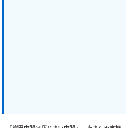
「岸田内閣は店じまい内閣」 止まらぬ支持