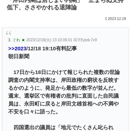
低下、ささやかれる退陣論
2023.12.19
1:
ぐれ ★
2023/12/19(火) 13:10:09.01 ID:FEptdc7z9
>>2023
/12/18 19:10有料記事
朝日新聞
17日から18日にかけて報じられた複数の世論
調査の内閣支持率は、岸田政権の窮状を反映す
るかのように、発足から最低の数字が並んだ。
週末、選挙区で有権者の批判に直面した自民議
員は、永田町に戻ると岸田文雄首相への不満や
不安を口々に語った。
四国選出の議員は「地元でたくさん叱られ