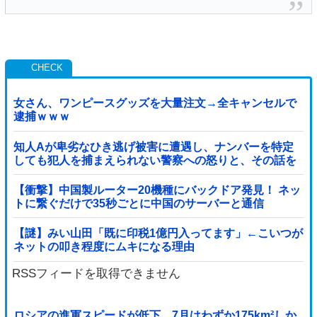
女さん、ワンピースグッズを大量注文→全キャンセルで
逮捕ｗｗｗ
知人Aが卑劣なひき逃げ被害に遭遇し、ナンバーを特定
しても犯人を捕まえられない警察への怒りと、その話を
聞いて「逃げた方が得じゃん」と言い放ったBの神経が
わからん
【衝撃】中国製ルーター20機種にバックドア発見！ ネッ
トに繋ぐだけで35秒ごとに中国のサーバーと通信
【謎】みい山田「既に印税1億円入ってます」←こいつが
ネットの叩き程度にムキになる理由
RSSフィードを取得できません
ロシアの進軍スピードが低下、7月はわずか175km²しか