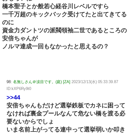
橋本聖子とか般若心経谷川レベルですら
一千万超のキックバック受けてたと出てきてる
のに
資金力ダントツの派閥領袖二世であるところの
安倍ちゃんが
ノルマ達成一回もなかったと思えるの？
98:
名無しさん＠涙目です。(庭) [ZA]
2023/12/13(水) 05:33:39.87
ID:kXP6Ry9t0
>>44
安倍ちゃんもだけど選挙鉄板でカネに困って
なければ裏金プールなんて危ない橋を渡る必
要ないからでしょ
いま名前上がってる連中って選挙弱いか叩き