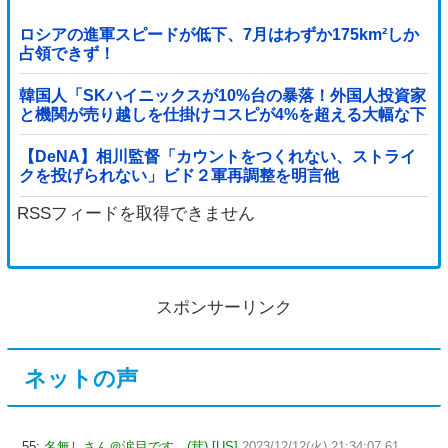
ロシアの進軍スピードが低下、7月はわずか175km²しか
占領できず！
韓国人「SKハイニックスが10%台の暴落！外国人投資家
と機関が売り越しを仕掛けコスピが4%を超える大幅な下
落‥」
【DeNA】相川監督「カウントをつくれない、ストライ
クを投げられない」ビド２軍再調整を明言他
RSSフィードを取得できません
スポンサーリンク
ネットの声
55:
名無しさん＠涙目です。(茸) [US]
2023/12/12(火) 21:34:07.61