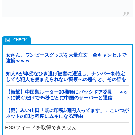
女さん、ワンピースグッズを大量注文→全キャンセルで
逮捕ｗｗｗ
知人Aが卑劣なひき逃げ被害に遭遇し、ナンバーを特定
しても犯人を捕まえられない警察への怒りと、その話を
聞いて「逃げた方が得じゃん」と言い放ったBの神経が
わからん
【衝撃】中国製ルーター20機種にバックドア発見！ ネッ
トに繋ぐだけで35秒ごとに中国のサーバーと通信
【謎】みい山田「既に印税1億円入ってます」←こいつが
ネットの叩き程度にムキになる理由
RSSフィードを取得できません