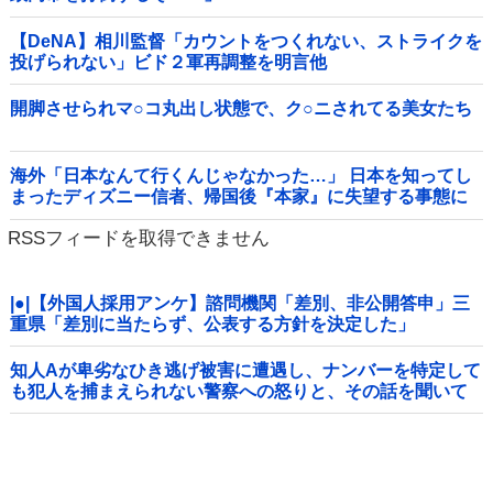
【DeNA】相川監督「カウントをつくれない、ストライクを
投げられない」ビド２軍再調整を明言他
開脚させられマ○コ丸出し状態で、ク○ニされてる美女たち
海外「日本なんて行くんじゃなかった…」 日本を知ってし
まったディズニー信者、帰国後『本家』に失望する事態に
RSSフィードを取得できません
|●|【外国人採用アンケ】諮問機関「差別、非公開答申」三
重県「差別に当たらず、公表する方針を決定した」
知人Aが卑劣なひき逃げ被害に遭遇し、ナンバーを特定して
も犯人を捕まえられない警察への怒りと、その話を聞いて
「逃げた方が得じゃん」と言い放ったBの神経がわからん