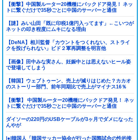
【衝撃】中国製ルーター20機種にバックドア発見！ ネッ
トに繋ぐだけで35秒ごとに中国のサーバーと通信
【謎】みい山田「既に印税1億円入ってます」←こいつが
ネットの叩き程度にムキになる理由
【DeNA】相川監督「カウントをつくれない、ストライ
クを投げられない」ビド２軍再調整を明言他
【画像】田中みな実さん、妊娠中とは思えないヒール姿
で登場してしまう
【韓国】ウェブトゥーン、売上が減りはじめた？カカオ
のストーリー部門、前年同期比で売上がマイナス16％
【衝撃】 中国製ルーター20機種にバックドア発見！ ネッ
トに繋ぐだけで35秒ごとに中国のサーバーと通信
ダイソーの220円のUSBケーブルが3ヶ月でダメになった
んやが
|●|韓国人「韓国サッカー協会が行った国際試合の性的接