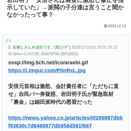
示していた」→派閥の子分達は言うこと聞か
なかったって事？
2023.12.13
1:
名無しさん＠涙目です。(茸) [ﾆﾀﾞ]
2023/12/12(火) 20:01:10.23
ID:Nrfm+GJV0 BE:455679766-2BP(2001)
sssp://img.5ch.net/ico/araebi.gif
https://i.imgur.com/PlinRxL.jpg
安倍元首相は激怒、会計責任者に「ただちに直
せ」自民パー券疑惑、岩田明子氏が緊急取材
「裏金」は細田派時代の悪習だった
https://news.yahoo.co.jp/articles/0f289887dbb
f93630c7d6488977db958d591f667