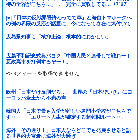
待の全容がこちら…」→「完全に買収してる…（ﾌﾞﾙﾌﾞ
ﾙ」＝韓国の反応
|●|「日本の反戦界隈終わってて草」と海自トマホークへ
の例の界隈の反応が話題に、今になって存在に気付いて
しまった結果……
広島県知事ら「核抑止論、根本的におかしい」
広島平和記念式典パヨク「中国人民と連帯して戦おー！
悪政高市を打倒するぞー！」
RSSフィードを取得できません
欧州「日本だけ反則だろ…」 世界の『日本びいき』にヨ
ーロッパ全土から不満の声
韓国人「日本で最も入学が難しい名門小学校がこちらで
す‥」→「エリート人生が確定する超難関ルート‥」
海外「その通り！」日本人ならどこでも発展させると語
る世界的大富豪に海外が大騒ぎ