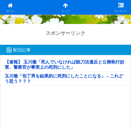
日本第一！ニュース録
ホーム
トップ
サイドバー
スポンサーリンク
配信記事
【速報】 玉川徹「死んでいなければ銃刀法違反と公務執行妨
害、警察官が事実上の死刑にした」
玉川徹「包丁男を結果的に死刑にしたことになる」←これど
う思う？？？