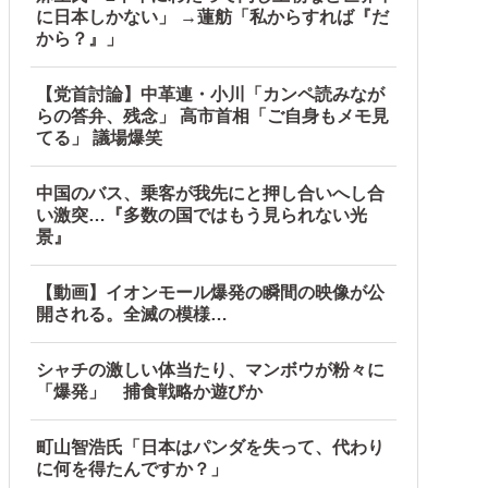
に日本しかない」 →蓮舫「私からすれば『だ
から？』」
【党首討論】中革連・小川「カンペ読みなが
らの答弁、残念」 高市首相「ご自身もメモ見
てる」 議場爆笑
中国のバス、乗客が我先にと押し合いへし合
い激突…『多数の国ではもう見られない光
景』
【動画】イオンモール爆発の瞬間の映像が公
開される。全滅の模様…
シャチの激しい体当たり、マンボウが粉々に
「爆発」 捕食戦略か遊びか
町山智浩氏「日本はパンダを失って、代わり
に何を得たんですか？」