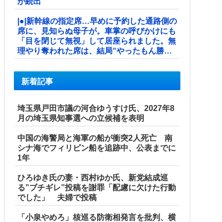
が続出
|●|新幹線の指定席…早めに予約した通路側の
席に、見知らぬ母子が。車掌の呼びかけにも
「目を閉じて無視」して居座られました。無
理やり奪われた席は、結局“やったもん勝
ち”になってしまうのでしょうか？ ...
新着記事
埼玉県戸田市議の河合ゆうすけ氏、2027年8
月の埼玉県知事選への立候補を表明
中国の海警局と海軍の船が衝突2人死亡 南
シナ海でフィリピン船を追跡中、公表までに
1年
ひろゆき氏の妻・西村ゆか氏、新党結成巡
る”ブチギレ”投稿を謝罪「配慮に欠けた行動
でした」 夫婦で投稿
「小泉やめろ」核巡る防衛相発言を批判、横