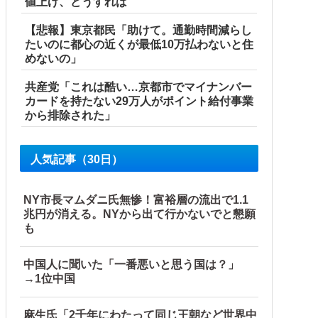
値上げ、どうすれば
【悲報】東京都民「助けて。通勤時間減らし
たいのに都心の近くが最低10万払わないと住
めないの」
共産党「これは酷い…京都市でマイナンバー
カードを持たない29万人がポイント給付事業
から排除された」
人気記事（30日）
NY市長マムダニ氏無惨！富裕層の流出で1.1
兆円が消える。NYから出て行かないでと懇願
も
中国人に聞いた「一番悪いと思う国は？」
→1位中国
麻生氏「2千年にわたって同じ王朝など世界中