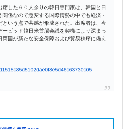
出席した６０人余りの韓日専門家は、韓国と日
う関係なので急変する国際情勢の中でも経済・
だという点で共感が形成された。出席者は、今
デービッド韓日米首脳会議を契機により深まっ
日両国が新たな安全保障および貿易秩序に備え
e107d1515c85d5102dae0f8e5d46c63730c05