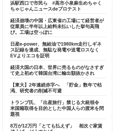
浜駅西口で市民ら #高市小泉麻生めちゃく
ちゃじゃんニュースdeプロテスト
経済崩壊の中国・広東省の工場にて経営者が
従業員に半年以上給料未払いした挙句高飛
び。工場は空っぽに
日産e-power、無給油で1980km走行しギネ
ス記録を達成、無駄な発電や送電ロスなく
EVよりエコを証明
経済大国の日本、世界に売るものがなさすぎ
て史上初めて韓国台湾に輸出額抜かされ
【東大】2年連続赤字へ 「貯金」数年で枯
渇、研究者の削減不可避
トランプ氏、「出産旅行」禁じる大統領令
米国籍取得を目的とした中国人らの渡米を問
題視
8万が12万円「とても払えず」 相次ぐ家賃