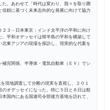
した。あわせて「時代は変わり、我々を取り囲
と信頼に基づく未来志向的な発展に向けて協力
０２３－日本東京：インド太平洋の平和に向け
た。平和オデッセイは韓半島の平和を構築して
い北東アジアの現場を探訪し、現実的な代案を
ン補完関係、半導体・電気自動車（ＥＶ）でシ
境を現地調査して分断の現実を直視し、２０１
目のオデッセイになった。特に５日と６日は航
日本国内にある国連司令部後方基地を訪れて、