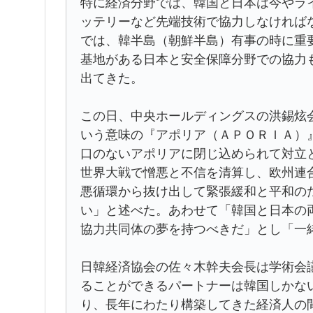
特に経済分野では、韓国と日本は今やラ
ッテリーなど先端技術で協力しなければ
では、韓半島（朝鮮半島）有事の時に重
基地がある日本と安全保障分野での協力
出てきた。
この日、中央ホールディングスの洪錫炫
いう意味の『アポリア（ＡＰＯＲＩＡ）
口のないアポリアに閉じ込められて対立
世界大戦で憎悪と不信を清算し、欧州連
悪循環から抜け出して緊張緩和と平和の
い」と述べた。あわせて「韓国と日本の
協力共同体の夢を持つべきだ」とし「一
日韓経済協会の佐々木幹夫会長は学術会
ることができるパートナーは韓国しかな
り、長年にわたり構築してきた経済人の