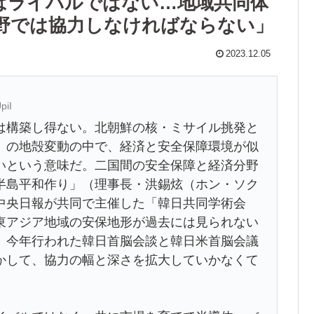
はライバルではない…地域共同体
野では協力しなければならない」
2023.12.05
piI
は構築し得ない。北朝鮮の核・ミサイル挑発と
）の地殻変動の中で、経済と安全保障環境が似
いという意味だ。二国間の安全保障と経済分野
半島平和作り」（理事長・洪錫炫（ホン・ソク
中央日報が共同で主催した「韓日共同学術会
東アジア地域の安保地形が過去には見られない
、今年行われた韓日首脳会談と韓日米首脳会議
かして、協力の幅と深さを拡大していかなくて