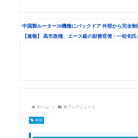
中国製ルーター20機種にバックドア 外部から完全
【速報】 高市政権、エース級の財務官僚・一松旬
ホーム
東アジアニュース
韓国