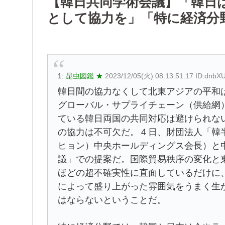
【韓日共同学術会議】「韓日
として協力を」「特に経済分
1:
昆虫図鑑 ★
2023/12/05(火) 08:13:51.17 ID:dnbXU
韓日間の協力なくして北東アジアの平和
グローバル・サプライチェーン（供給網
ている韓日両国の共同対応は避けられな
の協力は不可欠だ。４日、財団法人「韓
ヒョン）中央ホールディングス会長）と
議」での提案だ。国際貿易秩序の変化と
ほどの超不確実性に直面しているだけに
によって盛り上がった雰囲気をうまく生
はならないということだ。