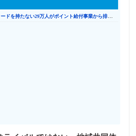
共産党「これは酷い…京都市でマイナンバーカードを持たない29万人がポイント給付事業から排除された」