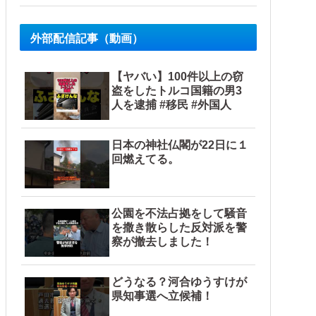
外部配信記事（動画）
盗まれた銅線の半分はすでに売却 富山で...
【ヤバい】100件以上の窃
盗をしたトルコ国籍の男3
人を逮捕 #移民 #外国人
日本の神社仏閣が22日に１
回燃えてる。
！
公園を不法占拠をして騒音
を撒き散らした反対派を警
察が撤去しました！
どうなる？河合ゆうすけが
県知事選へ立候補！