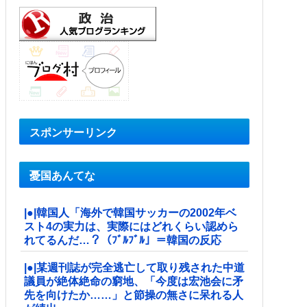
スポンサーリンク
憂国あんてな
|●|韓国人「海外で韓国サッカーの2002年ベ
スト4の実力は、実際にはどれくらい認めら
れてるんだ…？（ﾌﾞﾙﾌﾞﾙ」＝韓国の反応
|●|某週刊誌が完全逃亡して取り残された中道
議員が絶体絶命の窮地、「今度は宏池会に矛
先を向けたか……」と節操の無さに呆れる人