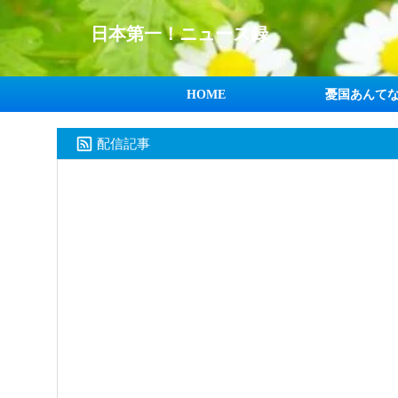
日本第一！ニュース録
HOME
憂国あんて
配信記事