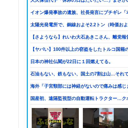
大久保佳代子「休みの日はだいたい…」まさか
イオン爆発事故の遺族、社長発言にブチギレ「
太陽光発電所で、銅線およそ2.2トン（時価お
【さようなら】れいわ大石あきこさん、離党報
日本の神社仏閣が22日に１回燃えてる。
石油もない、鉄もない、国土の7割は山…それ
海外「子宮頸部には神経がないので痛みは感じ
国産初、遠隔監視型の自動運転トラクター…ク