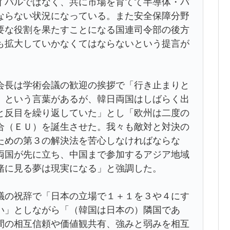
イバルではなく、共に市場を育てて半導体・バ
ならない状況になっている。また安全保障分野
要な役割を果たすことになる国連司令部の後方
も拡大していかなくてはならないという提言が
会長は学術会議の歓迎の挨拶で「行き止まりと
』という言葉があるが、韓日両国はしばらく出
と反目を繰り返していた」とし「欧州は二度の
合（ＥＵ）を誕生させた。我々も敵対と対決の
ための第３の解決法を苦心しなければならな
両国が先に立ち、中国まで参加するアジア地域
緒に見る夢は現実になる」と強調した。
議の祝辞で「日本の立場で１＋１を３や４にす
い」としながら「（韓国は日本の）隣国であ
間の相互信頼や価値観共有、強みと弱みを相互