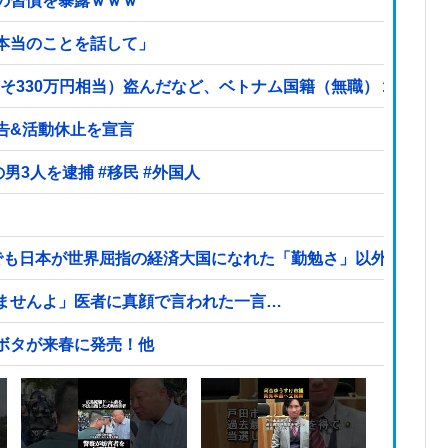
の習慣を暴露ｗｗｗ
本当のことを話して」
よそ330万円相当）盗んだなど、ベトナム国籍（無職）２人逮捕、
告&活動休止を宣言
【ヤバい】100件以上の窃盗をしたトルコ国籍の男3人を逮捕 #移民 #外国人
でも日本が世界屈指の経済大国になれた「勤勉さ」以外の勝因
ませんよ」医者に真顔で言われた一言…
ボタが来春に発売！他