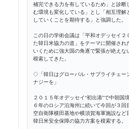
補完できる力を有しているため」と診断
む環境も変化している」とし「相互理解
していくことを期待する」と強調した。
この日の学術会議は「平和オデッセイ２
た韓日米協力の道」をテーマに開催され
いくために強大国の角逐で緊張が絶えな
模索してきた。
◇「韓日はグローバル・サプライチェー
ナジーを」
２０１５年オデッセイ“初出港”で中朝国
６年のロシア沿海州に続いて今回が３回
空自衛隊横田基地や横須賀海軍施設など
韓日米安全保障の協力方案を模索する。