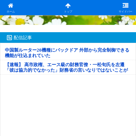
日本第一！ニュース録
ホーム
トップ
サイドバー
配信記事
中国製ルーター20機種にバックドア 外部から完全制御できる
機能が仕込まれていた
【速報】 高市政権、エース級の財務官僚・一松旬氏を左遷
「彼は協力的でなかった」財務省の言いなりではないことが
判明