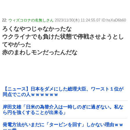
22:
ウィズコロナの名無しさん
2023/11/30(木) 11:24:55.07 ID:hsXaD6b60
ろくなやつじゃなかったな
ウクライナでも負けた状態で停戦させようとし
てやがった
赤のまわしモンだったんだな
【ニュース】日本をダメにした総理大臣、ワースト１位が
同点でこの人ｗｗｗｗｗｗ
岸田文雄「日米の為替介入は一時しのぎに過ぎない。私な
ら円を強くすることが出来る」
発電方法がいまだに「タービンを回す」しかない理由ｗｗ