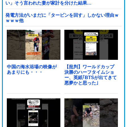
い」そう言われた妻が家計を分けた結果…
発電方法がいまだに「タービンを回す」しかない理由ｗ
ｗｗｗ他
中国の海水浴場の映像が
【批判】ワールドカップ
あまりにも・・・
決勝のハーフタイムショ
ー、英紙｢BTSが出てきて
悪夢かと思った｣