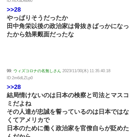
ID:hsXaD6b60
>>28
やっぱりそうだったか
田中角栄以後の政治家は骨抜きばっかになっ
たから効果覿面だったな
99:
ウィズコロナの名無しさん
2023/11/30(木) 11:35:40.18
ID:2m6dLZLp0
>>28
結局情けないのは日本の検察と司法とマスコ
ミだよね
その人達が忠誠を誓っているのは日本ではな
くてアメリカで
日本のために働く政治家を官僚自らが貶めた
んだから