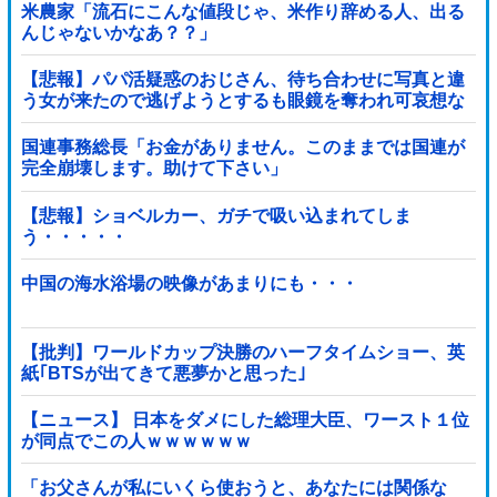
米農家「流石にこんな値段じゃ、米作り辞める人、出る
んじゃないかなあ？？」
【悲報】パパ活疑惑のおじさん、待ち合わせに写真と違
う女が来たので逃げようとするも眼鏡を奪われ可哀想な
ことになっているところを激写されてしまう…
国連事務総長「お金がありません。このままでは国連が
完全崩壊します。助けて下さい」
【悲報】ショベルカー、ガチで吸い込まれてしま
う・・・・・
中国の海水浴場の映像があまりにも・・・
【批判】ワールドカップ決勝のハーフタイムショー、英
紙｢BTSが出てきて悪夢かと思った｣
【ニュース】 日本をダメにした総理大臣、ワースト１位
が同点でこの人ｗｗｗｗｗｗ
「お父さんが私にいくら使おうと、あなたには関係な