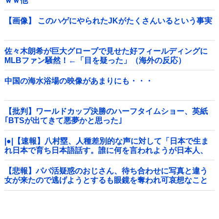
ｗｗ他
【画像】 このハゲにやられたJKがたくさんいるという事実
佐々木朗希が巨大グローブで見せた好フィールディングに
MLBファン騒然！←「目を疑った」（海外の反応）
中国の海水浴場の映像があまりにも・・・
【批判】ワールドカップ決勝のハーフタイムショー、英紙
｢BTSが出てきて悪夢かと思った｣
|●|【速報】八村塁、人種差別的な声に対して「日本で生ま
れ日本で育ち日本語話す。誰に何を言われようが日本人、
日本人であるプライドがある」
【悲報】パパ活疑惑のおじさん、待ち合わせに写真と違う
女が来たので逃げようとするも眼鏡を奪われ可哀想なこと
になっているところを激写されてしまう…