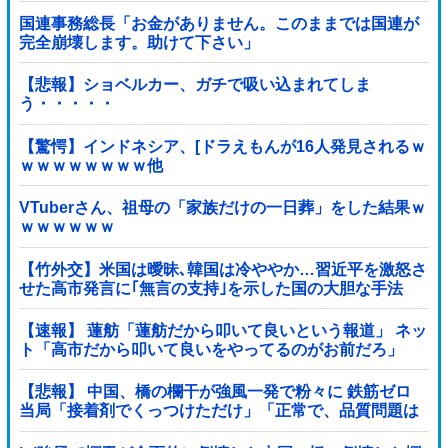
国連事務総長「お金がありません。このままでは国連が
完全崩壊します。助けて下さい」
【悲報】ショベルカー、ガチで吸い込まれてしま
う・・・・・
【驚愕】インドネシア、[ドラえもんが16人発見されるｗ
ｗｗｗｗｗｗｗｗ他
VTuberさん、祖母の「家族だけの一日葬」をした結果ｗ
ｗｗｗｗｗｗ
【竹外交】米国は曖昧､韓国は冷ややか…習近平を激怒さ
せた高市発言に｢無言の支持｣を示した国の大胆な手法
【速報】 蓮舫「蓮舫だから叩いて良いという報道」 ネッ
ト「高市だから叩いて良いをやってるのがお前だろ」
【悲報】 中国、橋の欄干が強風一発で粉々に 鉄筋ゼロ
当局「接着剤でくっつけただけ」「正常で、品質問題は
ない」