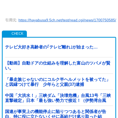
引用元:
https://hayabusa9.5ch.net/test/read.cgi/news/1700750585/
テレビ大好き高齢者の｢テレビ離れ｣が始まった…
【動画】自動ドアの仕組みを理解した富山のツバメが賢
い。
「暴走族じゃないのにコルク半ヘルメットを被ってた」
と因縁つけて暴行 少年らと父親(37)逮捕
中国「大洪水！」三峡ダム「決壊危機」台風13号「三峡
直撃確定」日本「最も強い勢力で接近！（伊勢湾台風
級」台風13号と15号「中国本土でぶつかり合...
国連が事実上の機能停止に陥りつつあると関係者が告
白、特に役に立たないくせに高給だけ毟り取った結