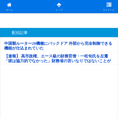
日本第一！ニュース録
ホーム
トップ
サイドバー
配信記事
中国製ルーター20機種にバックドア 外部から完全制御できる
機能が仕込まれていた
【速報】 高市政権、エース級の財務官僚・一松旬氏を左遷
「彼は協力的でなかった」財務省の言いなりではないことが
判明