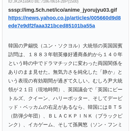
ID:JK2A1sbK0 BE:718678614-2BP(1500)
sssp://img.5ch.net/ico/anime_jyorujyu03.gif
https://news.yahoo.co.jp/articles/005660d9d8
ede7e9df2faaa321bced85101ba55a
韓国の尹錫悦（ユン・ソクヨル）大統領の英国国賓
訪問は、１８８３年朝英修好通商条約から１４０年
という時の中でドラマチックに変わった両国関係を
ありのまま見せた。無気力さを純化した「静か」と
いう表現の有効期間が過ぎて久しい。むしろ尹大統
領が２１日（現地時間）、英国議会で「英国にビー
トルズ、クイーン、ハリーポッター、そしてデービ
ッド・ベッカムの右足があるなら、韓国にはＢＴＳ
（防弾少年団）、ＢＬＡＣＫＰＩＮＫ（ブラックピ
ンク）、イカゲーム、そして孫興慜（ソン・フンミ