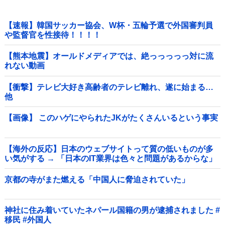
【速報】韓国サッカー協会、W杯・五輪予選で外国審判員
や監督官を性接待！！！！
【熊本地震】オールドメディアでは、絶っっっっっ対に流
れない動画
【衝撃】テレビ大好き高齢者のテレビ離れ、遂に始まる…
他
【画像】 このハゲにやられたJKがたくさんいるという事実
【海外の反応】日本のウェブサイトって質の低いものが多
い気がする → 「日本のIT業界は色々と問題があるからな」
「ゲームのUIは優れてるのに不思議」
京都の寺がまた燃える「中国人に脅迫されていた」
神社に住み着いていたネパール国籍の男が逮捕されました #
移民 #外国人