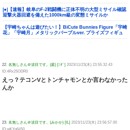
|●|【速報】岐阜のF-2戦闘機に正体不明の大型ミサイル確認
迎撃火器回避を備えた1000km級の変態ミサイルか
【宇崎ちゃんは遊びたい！】BiCute Bunnies Figure「宇崎
花」「宇崎月」メタリックパープルver. プライズフィギュ
ア【ラウンドワン限定で展開決定】
22:
名無しさん＠涙目です。(庭) [ﾆﾀﾞ]
2023/11/23(木) 23:55:32.43
ID:4Rx25ODR0
えっ？テコンVとトンチャモンとか言わなかった
んか
23:
名無しさん＠涙目です。(みかか) [IL]
2023/11/23(木) 23:56:57.00
ID:wKYq6jI50