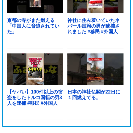
京都の寺がまた燃える
神社に住み着いていたネ
「中国人に脅迫されてい
パール国籍の男が逮捕さ
た」
れました #移民 #外国人
【ヤバい】100件以上の窃
日本の神社仏閣が22日に
盗をしたトルコ国籍の男3
１回燃えてる。
人を逮捕 #移民 #外国人