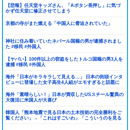
【悲報】任天堂キッズさん、「Aボタン長押し」に気づ
かず任天堂に修正させてしまう
京都の寺がまた燃える「中国人に脅迫されていた」
神社に住み着いていたネパール国籍の男が逮捕されまし
た #移民 #外国人
【ヤバい】100件以上の窃盗をしたトルコ国籍の男3人を
逮捕 #移民 #外国人
海外「日本がキラキラして見える…」 日本の街頭インタ
ビューに登場した女子高生4人組がエモすぎると話題に
海外「素晴らしい！」日本が買収したUSスチール驚異の
大復活に米国人が大喜び
韓国人「熊本地震で見る日本の土木技術の完全勝利をご
覧ください」→「これはすごいわ」「こういうのを見る
と日本人は何か適当に作る感じがしない・・・」「あれ
がまさに経験値である」