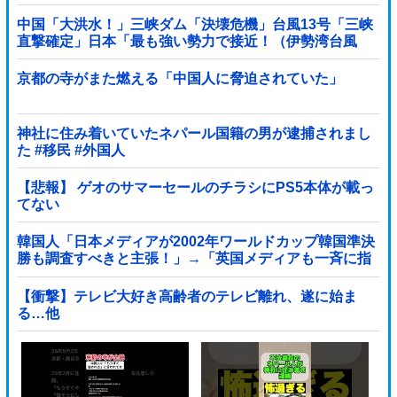
中国「大洪水！」三峡ダム「決壊危機」台風13号「三峡
直撃確定」日本「最も強い勢力で接近！（伊勢湾台風
級」台風13号と15号「中国本土でぶつかり合...
京都の寺がまた燃える「中国人に脅迫されていた」
神社に住み着いていたネパール国籍の男が逮捕されまし
た #移民 #外国人
【悲報】 ゲオのサマーセールのチラシにPS5本体が載っ
てない
韓国人「日本メディアが2002年ワールドカップ韓国準決
勝も調査すべきと主張！」→「英国メディアも一斉に指
摘‥」
【衝撃】テレビ大好き高齢者のテレビ離れ、遂に始ま
る…他