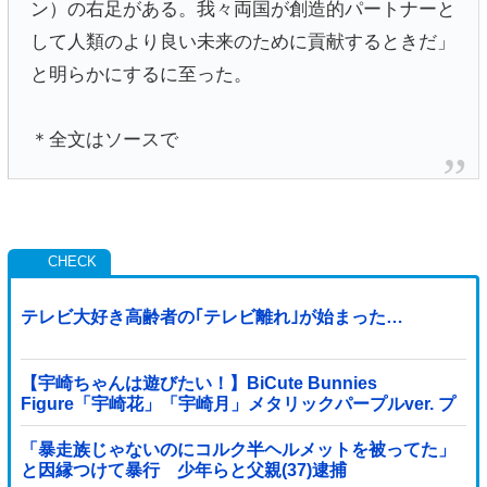
ン）の右足がある。我々両国が創造的パートナーと
して人類のより良い未来のために貢献するときだ」
と明らかにするに至った。
＊全文はソースで
テレビ大好き高齢者の｢テレビ離れ｣が始まった…
【宇崎ちゃんは遊びたい！】BiCute Bunnies
Figure「宇崎花」「宇崎月」メタリックパープルver. プ
ライズフィギュア【ラウンドワン限定で展開決定】
「暴走族じゃないのにコルク半ヘルメットを被ってた」
と因縁つけて暴行 少年らと父親(37)逮捕