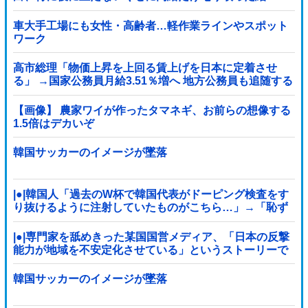
果……他
車大手工場にも女性・高齢者…軽作業ラインやスポット
ワーク
高市総理「物価上昇を上回る賃上げを日本に定着させ
る」 →国家公務員月給3.51％増へ 地方公務員も追随する
見通し
【画像】 農家ワイが作ったタマネギ、お前らの想像する
1.5倍はデカいぞ
韓国サッカーのイメージが墜落
|●|韓国人「過去のW杯で韓国代表がドーピング検査をす
り抜けるように注射していたものがこちら…」→「恥ず
かしい…（ﾌﾞﾙﾌﾞﾙ」＝韓国の反応
|●|専門家を舐めきった某国国営メディア、「日本の反撃
能力が地域を不安定化させている」というストーリーで
番組制作を進めようとするも……
韓国サッカーのイメージが墜落