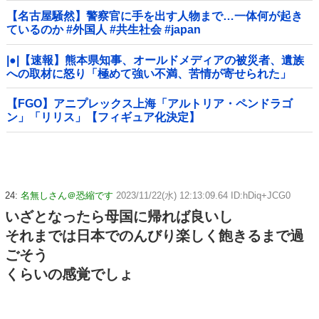
【名古屋騒然】警察官に手を出す人物まで…一体何が起き
ているのか #外国人 #共生社会 #japan
|●|【速報】熊本県知事、オールドメディアの被災者、遺族
への取材に怒り「極めて強い不満、苦情が寄せられた」
【FGO】アニプレックス上海「アルトリア・ペンドラゴ
ン」「リリス」【フィギュア化決定】
24:
名無しさん＠恐縮です
2023/11/22(水) 12:13:09.64 ID:hDiq+JCG0
いざとなったら母国に帰れば良いし
それまでは日本でのんびり楽しく飽きるまで過
ごそう
くらいの感覚でしょ