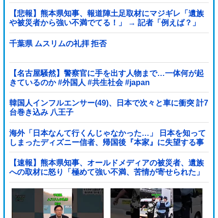
る」記者「具体的には？」→
【悲報】熊本県知事、報道陣土足取材にマジギレ「遺族
や被災者から強い不満でてる！」 → 記者「例えば？」
→ 知事、怒り通り越して呆れてしまう …...
千葉県 ムスリムの礼拝 拒否
【名古屋騒然】警察官に手を出す人物まで…一体何が起
きているのか #外国人 #共生社会 #japan
韓国人インフルエンサー(49)、日本で次々と車に衝突 計7
台巻き込み 八王子
海外「日本なんて行くんじゃなかった…」 日本を知って
しまったディズニー信者、帰国後『本家』に失望する事
態に
【速報】熊本県知事、オールドメディアの被災者、遺族
への取材に怒り「極めて強い不満、苦情が寄せられた」
他