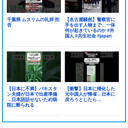
千葉県 ムスリムの礼拝 拒
【名古屋騒然】警察官に
否
手を出す人物まで…一体
何が起きているのか #外
国人 #共生社会 #japan
【日本に不満】パキスタ
【衝撃】日本に帰化した
ン夫婦が日本で出産準備
元中国人が帰省→日本に
→日本語話せないため病
戻ろうとしたら…
院に断られる