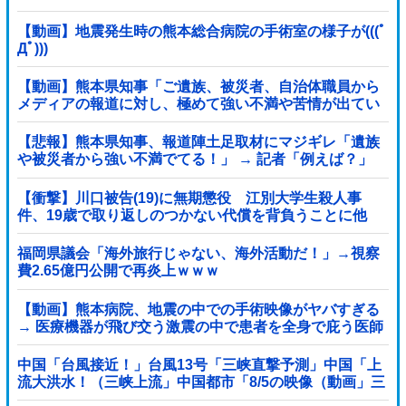
【動画】地震発生時の熊本総合病院の手術室の様子が(((ﾟ
Дﾟ)))
【動画】熊本県知事「ご遺族、被災者、自治体職員から
メディアの報道に対し、極めて強い不満や苦情が出てい
る」記者「具体的には？」→
【悲報】熊本県知事、報道陣土足取材にマジギレ「遺族
や被災者から強い不満でてる！」 → 記者「例えば？」
→ 知事、怒り通り越して呆れてしまう …...
【衝撃】川口被告(19)に無期懲役 江別大学生殺人事
件、19歳で取り返しのつかない代償を背負うことに他
福岡県議会「海外旅行じゃない、海外活動だ！」→視察
費2.65億円公開で再炎上ｗｗｗ
【動画】熊本病院、地震の中での手術映像がヤバすぎる
→ 医療機器が飛び交う激震の中で患者を全身で庇う医師
らの咄嗟の行動に世界中から絶賛の嵐
中国「台風接近！」台風13号「三峡直撃予測」中国「上
流大洪水！（三峡上流」中国都市「8/5の映像（動画」三
峡ダム「緊急放流（決壊危機」中国「下流大水害（震え