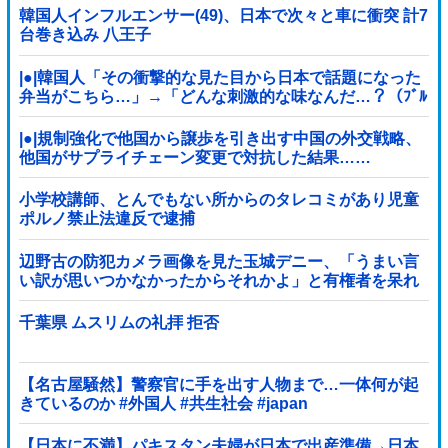
声」→
韓国人インフルエンサー(49)、日本で次々と車に衝突 計7
台巻き込み 八王子
|●|韓国人「その衝撃的な見た目から日本で話題になった
弁当がこちら…」→「どんな刺激的な味なんだ…？（ﾌﾞﾙ
ﾌﾞﾙ」＝韓国の反応
|●|規制強化で他国から譲歩を引き出す中国の外交戦略、
他国がサプライチェーン変更で対抗した結果……
小学校講師、とんでもない所からのタレコミがあり児童
ポルノ禁止法違反で逮捕
辺野古の防犯カメラ画像を見た玉城デニー、「うまい言
い訳が思いつかなかったからそれかよ」と有権者を呆れ
させるコメントを……
千葉県 ムスリムの礼拝 拒否
【名古屋騒然】警察官に手を出す人物まで…一体何が起
きているのか #外国人 #共生社会 #japan
【日本に不満】パキスタン夫婦が日本で出産準備→日本