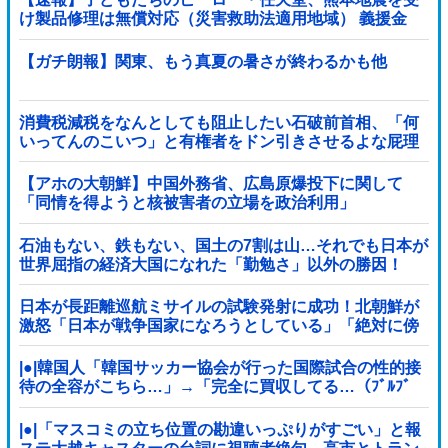
け製品修理は無償対応（災害救助法適用地域） 義援金
5000万円寄付
【ガチ朗報】関東、もう真夏の暑さが終わるかも他
消費税減税をなんとしても阻止したい石破前首相、「何
いってんのこいつ」と有権者をドン引きさせるよな屁理
屈を……
【アホの大朝鮮】中国外務省、広島原爆投下に関して
「同情を得ようと核被害者の立場を政治利用」
石油もない、鉄もない、国土の7割は山…それでも日本が
世界屈指の経済大国になれた「勤勉さ」以外の勝因！
日本が長距離巡航ミサイルの試験発射に成功！北朝鮮が
激怒「日本が戦争国家になろうとしている」「絶対に傍
観しない、必ず後悔させる」
|●|韓国人「韓国サッカー協会が行った国際試合の性的接
待の全容がこちら…」→「完全に買収してる…（ﾌﾞﾙﾌﾞ
ﾙ」＝韓国の反応
|●|「マスコミの立ち位置の勘違いっぷりがすごい」と報