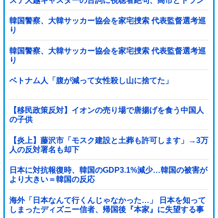
ステ大越キャスターの台詞に視聴者絶句、高市とトラン
プを同列視させようという思惑がひしひしと
韓国警察、大韓サッカー協会を家宅捜索 代表監督選考巡
り
韓国警察、大韓サッカー協会を家宅捜索 代表監督選考巡
り
ベトナム人「腹が減って女性殺し山に捨てた」
【移民政策反対】イオンの売り場で唐揚げを食う中国人
の子供
【炎上】藤沢市「モスク建設と土葬も許可します」→3万
人の反対署名も却下
日本に対抗報復時、韓国のGDP3.1%減少…韓国の被害が
より大きい＝韓国の反応
海外「日本なんて行くんじゃなかった…」 日本を知って
しまったディズニー信者、帰国後『本家』に失望する事