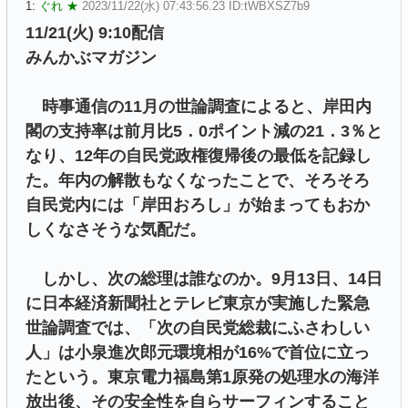
1:
ぐれ ★
2023/11/22(水) 07:43:56.23 ID:tWBXSZ7b9
11/21(火) 9:10配信
みんかぶマガジン
時事通信の11月の世論調査によると、岸田内
閣の支持率は前月比5．0ポイント減の21．3％と
なり、12年の自民党政権復帰後の最低を記録し
た。年内の解散もなくなったことで、そろそろ
自民党内には「岸田おろし」が始まってもおか
しくなさそうな気配だ。
しかし、次の総理は誰なのか。9月13日、14日
に日本経済新聞社とテレビ東京が実施した緊急
世論調査では、「次の自民党総裁にふさわしい
人」は小泉進次郎元環境相が16%で首位に立っ
たという。東京電力福島第1原発の処理水の海洋
放出後、その安全性を自らサーフィンすること