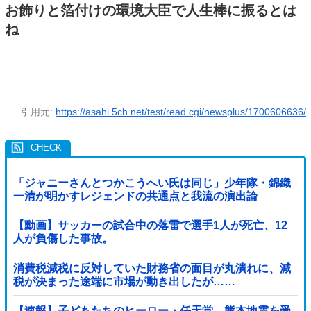
お飾りと箔付けの環境大臣で人生棒に振るとは
ね
引用元:
https://asahi.5ch.net/test/read.cgi/newsplus/1700606636/
「ジャニーさんとつかこうへい氏は同じ」少年隊・錦織
一清が明かすレジェンドの共通点と我流の演出論
【動画】サッカーの試合中の落雷で選手1人が死亡、12
人が負傷した事故。
消費税減税に反対していた財務省の面目が丸潰れに、減
税が決まった途端に市場が動き出したが……
【速報】子どもたちのヒーロー・任天堂、熊本地震を受