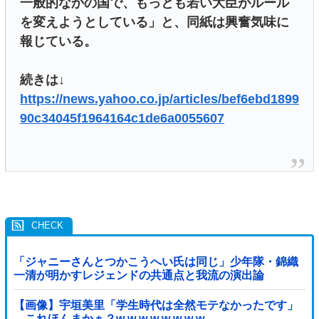
一般的なかの国で、もっとも若い大臣がルール
を変えようとしている」と、同紙は興奮気味に
報じている。
続きは↓
https://news.yahoo.co.jp/articles/bef6ebd1899
90c34045f1964164c1de6a0055607
「ジャニーさんとつかこうへい氏は同じ」少年隊・錦織
一清が明かすレジェンドの共通点と我流の演出論
【画像】宇垣美里「学生時代は全然モテなかったです」
←これほんまかぁ？w w w w w w w w