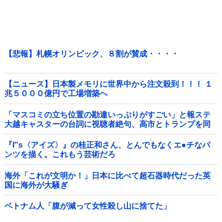
【悲報】札幌オリンピック、８割が賛成・・・・
【ニュース】日本製メモリに世界中から注文殺到！！！ １
兆５０００億円で工場増築へ
「マスコミの立ち位置の勘違いっぷりがすごい」と報ステ
大越キャスターの台詞に視聴者絶句、高市とトランプを同
列視させようという思惑がひしひしと他
『I"s〈アイズ〉』の桂正和さん、とんでもなくエ●チなパ
ンツを描く。これもう芸術だろ
海外「これが文明か！」日本に比べて超石器時代だった英
国に海外が大騒ぎ
ベトナム人「腹が減って女性殺し山に捨てた」