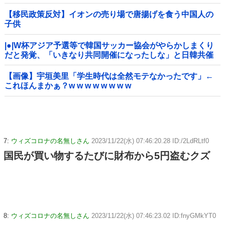
【移民政策反対】イオンの売り場で唐揚げを食う中国人の
子供
|●|W杯アジア予選等で韓国サッカー協会がやらかしまくり
だと発覚、「いきなり共同開催になったしな」と日韓共催
の件に言及する声も……
【画像】宇垣美里「学生時代は全然モテなかったです」←
これほんまかぁ？w w w w w w w w
7:
ウィズコロナの名無しさん
2023/11/22(水) 07:46:20.28 ID:/2LdRLtf0
国民が買い物するたびに財布から5円盗むクズ
8:
ウィズコロナの名無しさん
2023/11/22(水) 07:46:23.02 ID:fnyGMkYT0