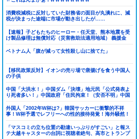
消費税減税に反対していた財務省の面目が丸潰れに、減
税が決まった途端に市場が動き出したが……
【速報】子どもたちのヒーロー・任天堂、熊本地震を受
け製品修理は無償対応（災害救助法適用地域） 義援金
5000万円寄付
ベトナム人「腹が減って女性殺し山に捨てた」
【移民政策反対】イオンの売り場で唐揚げを食う中国人
の子供
中国「大洪水！」中国ダム「決壊」地元民「公式発表よ
り死者多い！」中国政府「住民拘束！（安否不明」中国
当局「救助隊動画も削除」台風13号「三峡ダム接近中」
→
外国人「2002年W杯は?」韓国サッカーに衝撃的不祥
事！W杯予選でレフリーへの性的接待発覚！海外騒然！
【海外の反応】
「マスコミの立ち位置の勘違いっぷりがすごい」と報ス
テ大越キャスターの台詞に視聴者絶句、高市とトランプ