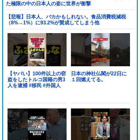
た極限の中の日本人の姿に世界が衝撃
【悲報】日本人、バカかもしれない。食品消費税減税
（8%→1%）に93.2%が賛成してしまう他
【ヤバい】100件以上の窃
日本の神社仏閣が22日に
盗をしたトルコ国籍の男3
１回燃えてる。
人を逮捕 #移民 #外国人