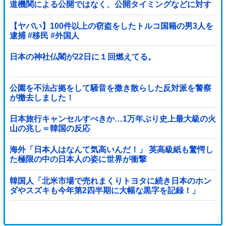
道機関による公開ではなく、公開タイミングなどに対す
るものだった」とよくわからない説明
【ヤバい】100件以上の窃盗をしたトルコ国籍の男3人を
逮捕 #移民 #外国人
日本の神社仏閣が22日に１回燃えてる。
公園を不法占拠をして騒音を撒き散らした反対派を警察
が撤去しました！
日本旅行キャンセルすべきか…1万年ぶり史上最大級の火
山の兆し＝韓国の反応
海外「日本人はなんて気高いんだ！」 英高級紙も驚愕し
た極限の中の日本人の姿に世界が衝撃
韓国人「北米市場で売れまくりトヨタに続き日本のホン
ダやスズキも今年第2四半期に大幅な黒字を記録！」
→「あまりにも見事なV字回復‥」