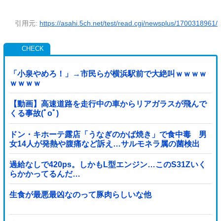
引用元:
https://asahi.5ch.net/test/read.cgi/newsplus/1700318961/
「小泉やめろ！」→市民らが横浜駅前で大絶叫ｗｗｗｗ
ｗｗｗｗ
【動画】高速道路を走行中の車からリアガラスが飛んで
くる事故(ﾟoﾟ)
ドン・キホーテ露店「うなぎのかば焼き」で食中毒 男
女14人が発熱や腹痛など訴え…サルモネラ属の菌検出
過給なしで420ps。しかもL型エンジン…このS31Zいく
らかかってるんだ…
生食が最悪最凶なのって豚肉らしいな他