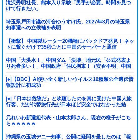
滝沢秀明社長、熊本入り示唆「男手が必要。時間を見つ
けて行きたい」
埼玉県戸田市議の河合ゆうすけ氏、2027年8月の埼玉県
知事選への立候補を表明
【衝撃】 中国製ルーター20機種にバックドア発見！ ネッ
トに繋ぐだけで35秒ごとに中国のサーバーと通信
中国「大洪水！」中国ダム「決壊」地元民「公式発表よ
り死者多い！」中国政府「住民拘束！（安否不明」中国
当局「救助隊動画も削除」台風13号「三峡ダム接近中」
→
|●|【BBC】AI使い全く新しいウイルス16種類の全遺伝情
報設計に初成功
|●|「日本は危険だ」と吹聴したのを真に受けた中国人旅
行客、だが代替旅行先が日本ほど安全ではなかった結
果……
元れいわ新選組代表・山本太郎さん、現在の様子がこち
らｗｗｗｗｗ
沖縄県の玉城デニー知事、公開に疑問を呈したのは「報