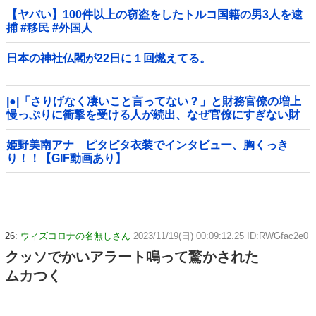
【ヤバい】100件以上の窃盗をしたトルコ国籍の男3人を逮
捕 #移民 #外国人
日本の神社仏閣が22日に１回燃えてる。
|●|「さりげなく凄いこと言ってない？」と財務官僚の増上
慢っぷりに衝撃を受ける人が続出、なぜ官僚にすぎない財
務省が……
姫野美南アナ ピタピタ衣装でインタビュー、胸くっき
り！！【GIF動画あり】
26:
ウィズコロナの名無しさん
2023/11/19(日) 00:09:12.25 ID:RWGfac2e0
クッソでかいアラート鳴って驚かされた
ムカつく