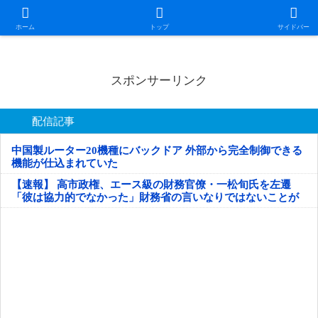
日本第一！ニュース録
ホーム
トップ
サイドバー
スポンサーリンク
配信記事
中国製ルーター20機種にバックドア 外部から完全制御できる
機能が仕込まれていた
【速報】 高市政権、エース級の財務官僚・一松旬氏を左遷
「彼は協力的でなかった」財務省の言いなりではないことが
判明