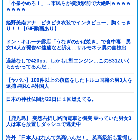
「小泉やめろ！」→市民らが横浜駅前で大絶叫ｗｗｗｗ
ｗｗｗｗ
姫野美南アナ ピタピタ衣装でインタビュー、胸くっき
り！！【GIF動画あり】
ドン・キホーテ露店「うなぎのかば焼き」で食中毒 男
女14人が発熱や腹痛など訴え…サルモネラ属の菌検出
過給なしで420ps。しかもL型エンジン…このS31Zいく
らかかってるんだ…
【ヤバい】100件以上の窃盗をしたトルコ国籍の男3人を
逮捕 #移民 #外国人
日本の神社仏閣が22日に１回燃えてる。
【鹿児島】 突然右折し路面電車と衝突 乗っていた男女3
人は車を放置しダッシュで逃走中
海外「日本人はなんて気高いんだ！」 英高級紙も驚愕し