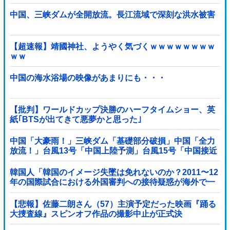
中国、三峡ダムが全開放流。長江流域で深刻な洪水被害
【超速報】靖國神社、ようやく気づくｗｗｗｗｗｗｗｗ
ｗｗ
中国の海水浴場の映像があまりにも・・・
【批判】ワールドカップ決勝のハーフタイムショー、英
紙｢BTSが出てきて悪夢かと思った｣
中国「大豪雨！」三峡ダム「基礎部分破損」中国「全力
放流！」台風13号「中国上陸予測」台風15号「中国接近
（画像」中国「台風同時上陸！（穀物生産が壊滅危機」
→
韓国人「韓国のイメージ失墜は免れないのか？2011〜12
年の国際試合における外国審判への接待疑惑が海外で一
斉に報じられる‥」
【悲報】佐藤二朗さん（57）主演予定だった映画『踊る
大捜査線』スピンオフ作品の撮影中止が正式決
定・・・・・・・・・他