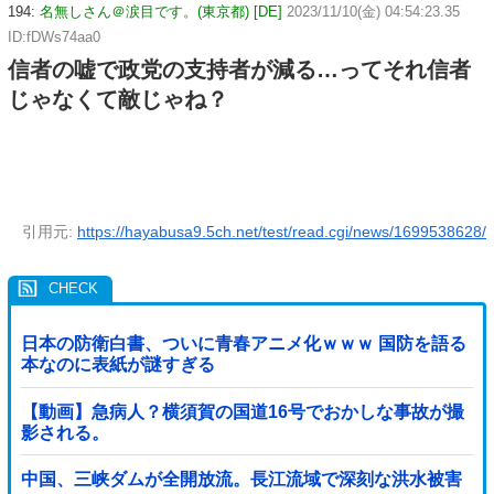
194:
名無しさん＠涙目です。(東京都) [DE]
2023/11/10(金) 04:54:23.35
ID:fDWs74aa0
信者の嘘で政党の支持者が減る…ってそれ信者
じゃなくて敵じゃね？
引用元:
https://hayabusa9.5ch.net/test/read.cgi/news/1699538628/
日本の防衛白書、ついに青春アニメ化ｗｗｗ 国防を語る
本なのに表紙が謎すぎる
【動画】急病人？横須賀の国道16号でおかしな事故が撮
影される。
中国、三峡ダムが全開放流。長江流域で深刻な洪水被害