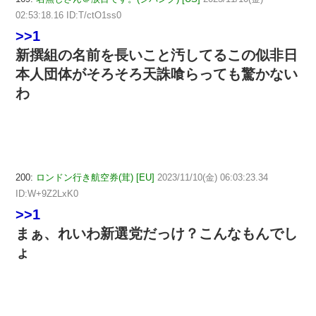
02:53:18.16 ID:T/ctO1ss0
>>1
新撰組の名前を長いこと汚してるこの似非日
本人団体がそろそろ天誅喰らっても驚かない
わ
200:
ロンドン行き航空券(茸) [EU]
2023/11/10(金) 06:03:23.34
ID:W+9Z2LxK0
>>1
まぁ、れいわ新選党だっけ？こんなもんでし
ょ