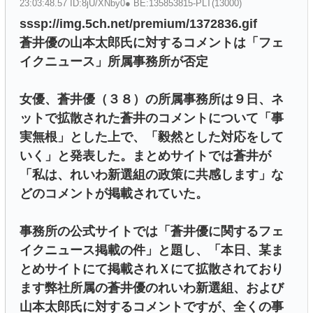
23:03:48.57 ID:8jU/XNby0● BE:135853815-PLT(13000)
sssp://img.5ch.net/premium/1372836.gif
蒼井優の山本太郎氏に対するコメントは「フェ
イクニュース」所属事務所が否定
女優、蒼井優（３８）の所属事務所は９日、ネ
ットで拡散された蒼井のコメントについて「事
実無根」とした上で、「毅然とした対応をして
いく」と発表した。まとめサイトでは蒼井が
「私は、れいわ新選組の政策に共感します」な
どのコメントが掲載されていた。
事務所の公式サイトでは「蒼井優に関するフェ
イクニュース掲載の件」と題し、「本日、某ま
とめサイトにて掲載されＸにて拡散されており
ます弊社所属の蒼井優のれいわ新選組、および
山本太郎氏に対するコメントですが、全くの事