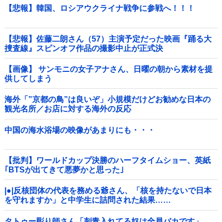
【悲報】韓国、ロシアウクライナ戦争に参戦へ！！！
【悲報】佐藤二朗さん（57）主演予定だった映画『踊る大
捜査線』スピンオフ作品の撮影中止が正式決
定・・・・・・・・・他
【画像】 サンモニの女子アナさん、日曜の朝から素材を提
供してしまう
海外「”京都の鳥”は良いぞ」小規模だけどお勧めな日本の
観光名所／お店に対する海外の反応
中国の海水浴場の映像があまりにも・・・
【批判】ワールドカップ決勝のハーフタイムショー、英紙
｢BTSが出てきて悪夢かと思った｣
|●|反核団体の代表を務める爺さん、「核を持たないで日本
を守れますか」と中学生に詰問された結果……
タトゥー彫り師さん「刺青入れてる奴は全員バカです」