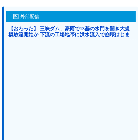
外部配信
【おわった】 三峡ダム、豪雨で13基の水門を開き大規
模放流開始か 下流の工場地帯に洪水流入で崩壊はじま
る