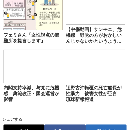
い」
【中傷動画】サンモニ、危
フェミさん「女性視点の避
機感「野党の方がおかしい
難所を提言します」
んじゃないかというような
世論にもなってきている」
内閣支持率減、与党に危機
辺野古沖転覆の死亡船長が
感 典範改正・国会運営が
性暴力 被害女性が証言
影響
琉球新報報道
シェアする