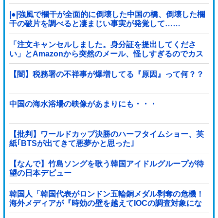
|●|強風で欄干が全面的に倒壊した中国の橋、倒壊した欄
干の破片を調べると凄まじい事実が発覚して……
「注文キャンセルしました。身分証を提出してくださ
い」とAmazonから突然のメール、怪しすぎるのでカス
タマーに確認したら……
【闇】税務署の不祥事が爆増してる『原因』って何？？
中国の海水浴場の映像があまりにも・・・
【批判】ワールドカップ決勝のハーフタイムショー、英
紙｢BTSが出てきて悪夢かと思った｣
【なんで】竹島ソングを歌う韓国アイドルグループが待
望の日本デビュー
韓国人「韓国代表がロンドン五輪銅メダル剥奪の危機！
海外メディアが『時効の壁を越えてIOCの調査対象にな
り得る』と報道！」