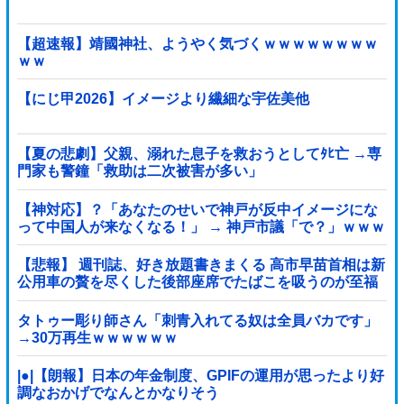
【超速報】靖國神社、ようやく気づくｗｗｗｗｗｗｗｗ
ｗｗ
【にじ甲2026】イメージより繊細な宇佐美他
【夏の悲劇】父親、溺れた息子を救おうとしてﾀﾋ亡 →専
門家も警鐘「救助は二次被害が多い」
【神対応】？「あなたのせいで神戸が反中イメージにな
って中国人が来なくなる！」 → 神戸市議「で？」ｗｗｗ
ｗｗｗｗｗｗｗｗｗｗｗｗ
【悲報】 週刊誌、好き放題書きまくる 高市早苗首相は新
公用車の贅を尽くした後部座席でたばこを吸うのが至福
の時間「どんどん延びる乗車時間」
タトゥー彫り師さん「刺青入れてる奴は全員バカです」
→30万再生ｗｗｗｗｗｗ
|●|【朗報】日本の年金制度、GPIFの運用が思ったより好
調なおかげでなんとかなりそう