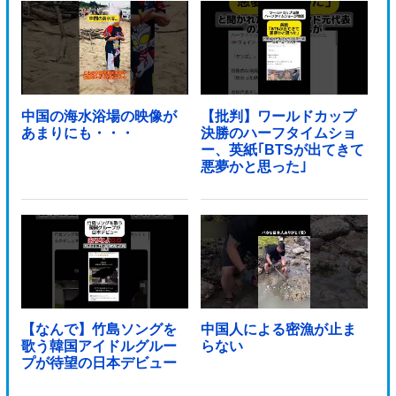
中国の海水浴場の映像が
【批判】ワールドカップ
あまりにも・・・
決勝のハーフタイムショ
ー、英紙｢BTSが出てきて
悪夢かと思った｣
【なんで】竹島ソングを
中国人による密漁が止ま
歌う韓国アイドルグルー
らない
プが待望の日本デビュー