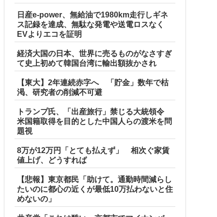
日産e-power、無給油で1980km走行しギネ
ス記録を達成、無駄な発電や送電ロスなく
EVよりエコを証明
経済大国の日本、世界に売るものがなさすぎ
て史上初めて韓国台湾に輸出額抜かされ
【東大】2年連続赤字へ 「貯金」数年で枯
渇、研究者の削減不可避
トランプ氏、「出産旅行」禁じる大統領令
米国籍取得を目的とした中国人らの渡米を問
題視
8万が12万円「とても払えず」 相次ぐ家賃
値上げ、どうすれば
【悲報】東京都民「助けて。通勤時間減らし
たいのに都心の近くが最低10万払わないと住
めないの」