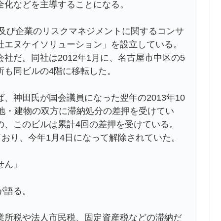
全化などを主導することになる。
営及び企業のリスクマネジメントに関するコンサ
社エヌケイソリューション」を設立している。
社だ。同社は2012年1月に、名古屋市中区の5
所も同ビルの4階に移転した。
神田氏が国会議員になった翌年の2013年10
土地・建物の双方に滞納処分の差押を受けてい
の、このビルは累計4回の差押を受けている。
ており、今年1月4日になって解除されていた。
せん」
が語る。
業所税や法人市民税、固定資産税などの滞納だ