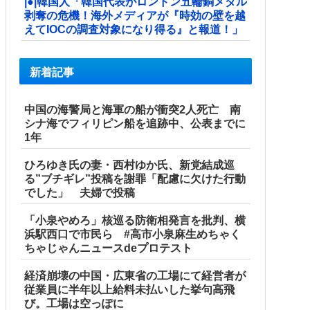
|●|韓国人「韓国代表がロンドン五輪銅メダル
剥奪の危機！海外メディアが『時効の壁を越
えてIOCの調査対象になり得る』と報道！」
新着記事
中国の海警局と海軍の船が衝突2人死亡 南
シナ海でフィリピン船を追跡中、公表までに
1年
ひろゆき氏の妻・西村ゆか氏、新党結成巡
る”ブチギレ”投稿を謝罪「配慮に欠けた行動
でした」 夫婦で投稿
「小泉やめろ」核巡る防衛相発言を批判、横
浜駅西口で市民ら #高市小泉麻生めちゃく
ちゃじゃんニュースdeプロテスト
経済崩壊の中国・広東省の工場にて経営者が
従業員に半年以上給料未払いした挙句高飛
び。工場は空っぽに