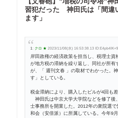
【文春砲】”増税の司令塔”神
習犯だった 神田氏は「間違
ます」
1:
クロ ★
2023/11/08(水) 16:53:38.13 ID:E4pb4IK+
岸田政権の経済政策を担当し、税理士資
が地方税の滞納を繰り返し、同社が所有
が、「 週刊文春 」の取材でわかった。
す」としている。
税金滞納により、購入したビルが4回も
神田氏は中京大学大学院などを修了後、
士事務所を開業した。2012年の衆院選
和会（安倍派）に所属している。今年9