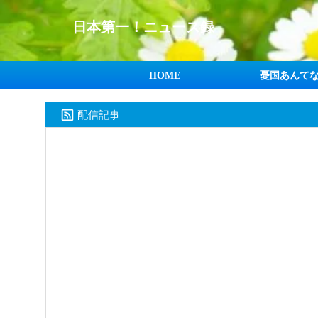
日本第一！ニュース録
HOME
憂国あんて
配信記事