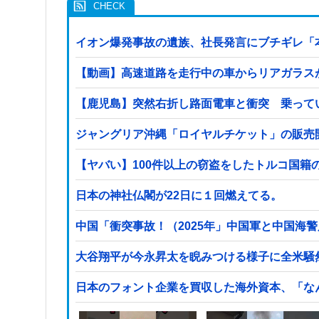
イオン爆発事故の遺族、社長発言にブチギレ「
【動画】高速道路を走行中の車からリアガラスが飛
【鹿児島】突然右折し路面電車と衝突 乗って
ジャングリア沖縄「ロイヤルチケット」の販売開
日本の神社仏閣が22日に１回燃えてる。
中国「衝突事故！（2025年」中国軍と中国海警
大谷翔平が今永昇太を睨みつける様子に全米騒
日本のフォント企業を買収した海外資本、「な