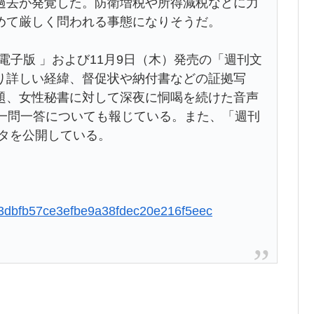
過去が発覚した。防衛増税や所得減税などに力
めて厳しく問われる事態になりそうだ。
 電子版 」および11月9日（木）発売の「週刊文
り詳しい経緯、督促状や納付書などの証拠写
題、女性秘書に対して深夜に恫喝を続けた音声
ぶ一問一答についても報じている。また、「週刊
ータを公開している。
8043dbfb57ce3efbe9a38fdec20e216f5eec