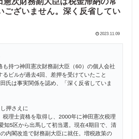
田憲次財務副大臣は税金滞納の常
いございません。深く反省してい
2023.11.09
9
格も持つ神田憲次財務副大臣（60）の個人会社
するビルが過去4回、差押を受けていたこと
神田氏は事実関係を認め、「深く反省していま
差し押さえに
税理士資格を取得し、2000年に神田憲次税理
で愛知5区から出馬して初当選。現在4期目で、清
月の内閣改造で財務副大臣に就任。増税政策の