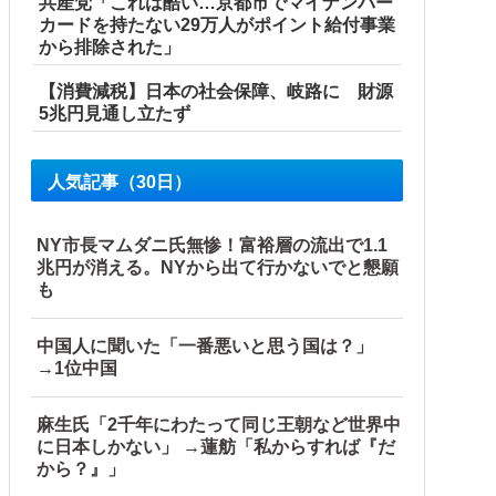
共産党「これは酷い…京都市でマイナンバー
カードを持たない29万人がポイント給付事業
から排除された」
【消費減税】日本の社会保障、岐路に 財源
5兆円見通し立たず
人気記事（30日）
NY市長マムダニ氏無惨！富裕層の流出で1.1
兆円が消える。NYから出て行かないでと懇願
も
中国人に聞いた「一番悪いと思う国は？」
→1位中国
麻生氏「2千年にわたって同じ王朝など世界中
に日本しかない」 →蓮舫「私からすれば『だ
から？』」