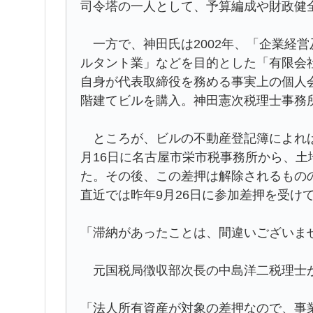
司令塔の一人として、予算編成や財政健
一方で、神田氏は2002年、「企業経
ルタント業」などを目的とした「有限会
自身が代表取締役を務める事実上の個人会
階建てビルを購入。神田憲次税理士事務
ところが、ビルの不動産登記簿によれば、
月16日に名古屋市栄市税事務所から、
た。その後、この差押は解除されるもの
直近では昨年9月26日に参加差押を受け
「滞納があったことは、間違いございま
元国税局徴収部次長の中島洋二税理士
「法人所有資産が対象の差押なので、事