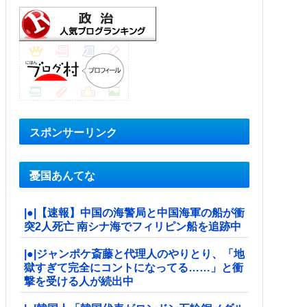
スポンサーリンク
憂国あんてな
|●|【速報】中国の海警局と中国海軍の船が衝
突2人死亡 南シナ海でフィリピン船を追跡中
|●|ジャンポケ斎藤と代理人のやりとり、「地
獄すぎて完全にコントになってる……」と衝
撃を受ける人が続出中