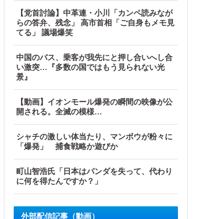
【党首討論】中革連・小川「カンペ読みなが
らの答弁、残念」 高市首相「ご自身もメモ見
てる」 議場爆笑
中国のバス、乗客が我先にと押し合いへし合
い激突…『多数の国ではもう見られない光
景』
【動画】イオンモール爆発の瞬間の映像が公
開される。全滅の模様…
シャチの激しい体当たり、マンボウが粉々に
「爆発」 捕食戦略か遊びか
町山智浩氏「日本はパンダを失って、代わり
に何を得たんですか？」
外部配信記事（動画）