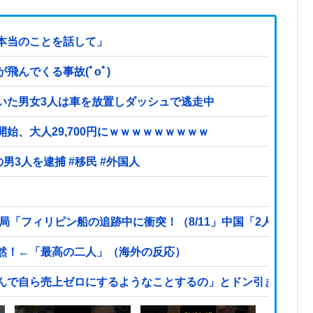
本当のことを話して」
んでくる事故(ﾟoﾟ)
いた男女3人は車を放置しダッシュで逃走中
始、大人29,700円にｗｗｗｗｗｗｗｗｗ
【ヤバい】100件以上の窃盗をしたトルコ国籍の男3人を逮捕 #移民 #外国人
局「フィリピン船の追跡中に衝突！（8/11」中国「2人死亡」
然！←「最高の二人」（海外の反応）
んで自ら売上ゼロにするようなことするの」とドン引きするよ