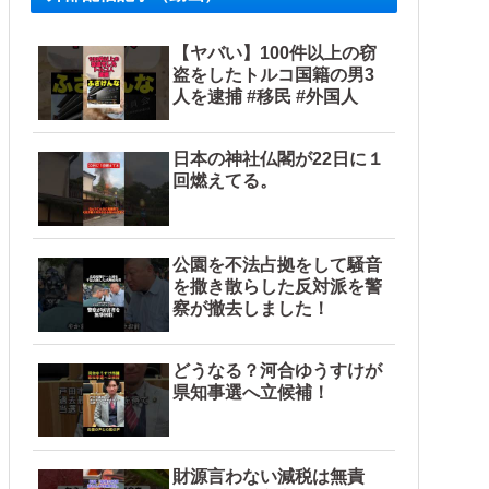
【ヤバい】100件以上の窃
盗をしたトルコ国籍の男3
人を逮捕 #移民 #外国人
日本の神社仏閣が22日に１
回燃えてる。
公園を不法占拠をして騒音
を撒き散らした反対派を警
察が撤去しました！
中国政府「1年間隠蔽」日本「隠蔽された事実報道！（2026年
どうなる？河合ゆうすけが
県知事選へ立候補！
うな方針転換を……他
財源言わない減税は無責