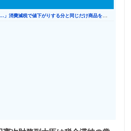
【消費税率1％】 「下げるのが筋なんですけど…」消費減税で値下がりする分と同じだけ商品を値上げして店頭価格を変えない店も