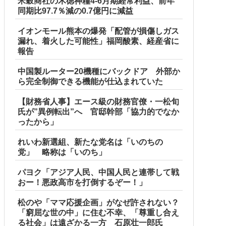
米穀商社の木徳神糧4-6月期経常利益、前年
同期比97.7％減の0.7億円に減益
イオンモール熊本の爆発「配管が損傷しガス
漏れ、着火した可能性」福岡酸素、経産省に
報告
中国製ルーター20機種にバックドア 外部か
ら完全制御できる機能が仕込まれていた
【財務省人事】エース級の財務官僚・一松旬
氏が”異例転出”へ 官邸幹部「協力的でなか
ったから」
れいわ新選組、新たな党名は「いのちの
党」 略称は「いのち」
パヨク「アジア人民、中国人民と連帯して戦
おー！悪政高市を打倒するぞー！」
松のや「ママ応援企画」がなぜ許されない？
「窮屈な世の中」に住む不幸、「尊重し合え
る社会」は遠ざかる一方 石原壮一郎氏