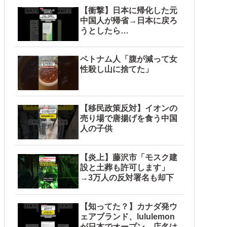
【衝撃】日本に帰化した元
中国人が帰省→日本に戻ろ
うとしたら…
ベトナム人「腹が減って女
性殺し山に捨てた」
【移民政策反対】イオンの
売り場で唐揚げを食う中国
人の子供
【炎上】藤沢市「モスク建
設と土葬も許可します」
→3万人の反対署名も却下
【知ってた？】カナダ発ウ
ェアブランド、lululemon
が日本でオープン→店名は