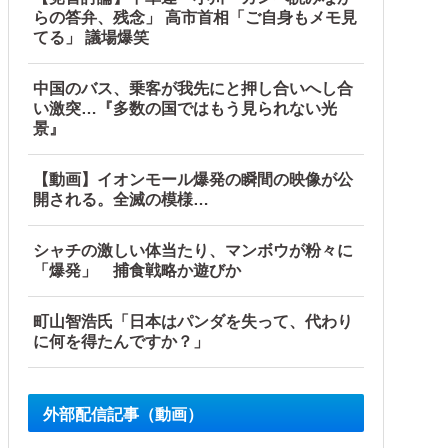
らの答弁、残念」 高市首相「ご自身もメモ見
てる」 議場爆笑
中国のバス、乗客が我先にと押し合いへし合
い激突…『多数の国ではもう見られない光
景』
【動画】イオンモール爆発の瞬間の映像が公
開される。全滅の模様…
シャチの激しい体当たり、マンボウが粉々に
「爆発」 捕食戦略か遊びか
町山智浩氏「日本はパンダを失って、代わり
に何を得たんですか？」
外部配信記事（動画）