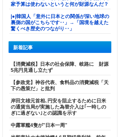
家予算は使わないというと何が財源なんだ？
|●|韓国人「意外に日本との関係が深い地球の
裏側の国がこちらです‥」→「国境を越えた
驚くべき歴史のつながり‥」
新着記事
【消費減税】日本の社会保障、岐路に 財源
5兆円見通し立たず
【参政党】神谷代表、食料品の消費減税「天
下の愚策だ」と批判
岸田文雄元首相､円安を阻止するために日米
の通貨当局が実施した為替介入は｢一時しの
ぎに過ぎない｣との認識を示す
中露軍艦4隻が”日本一周”