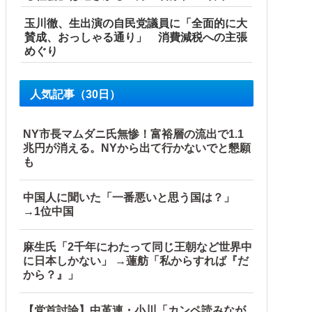
玉川徹、生出演の自民党議員に「全面的に大
賛成、おっしゃる通り」 消費減税への主張
めぐり
人気記事（30日）
NY市長マムダニ氏無惨！富裕層の流出で1.1
兆円が消える。NYから出て行かないでと懇願
も
中国人に聞いた「一番悪いと思う国は？」
→1位中国
麻生氏「2千年にわたって同じ王朝など世界中
に日本しかない」 →蓮舫「私からすれば『だ
から？』」
【党首討論】中革連・小川「カンペ読みなが