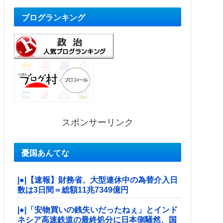
ブログランキング
スポンサーリンク
憂国あんてな
|●|【速報】財務省、大型連休中の為替介入日
数は3日間＝総額11兆7349億円
|●|「安物買いの銭失いだったねぇ」とインド
ネシア高速鉄道の最終処分に日本側騒然、国