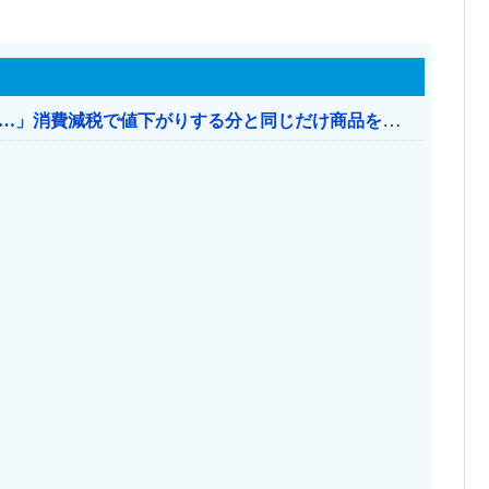
【消費税率1％】 「下げるのが筋なんですけど…」消費減税で値下がりする分と同じだけ商品を値上げして店頭価格を変えない店も