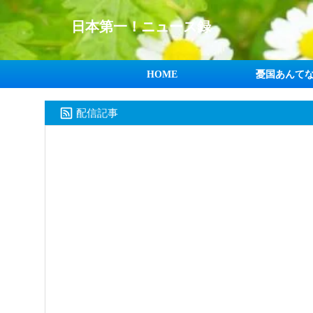
日本第一！ニュース録
HOME
憂国あんて
配信記事