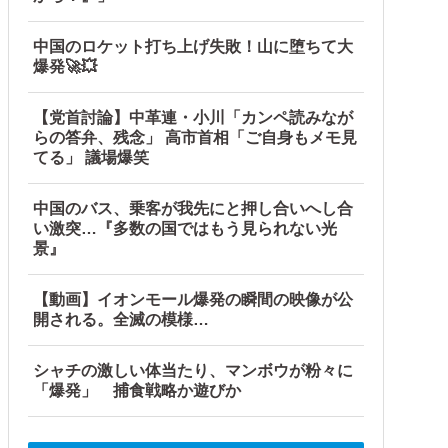
中国のロケット打ち上げ失敗！山に堕ちて大
爆発🚀💥
【党首討論】中革連・小川「カンペ読みなが
らの答弁、残念」 高市首相「ご自身もメモ見
てる」 議場爆笑
が自ら〇〇を口にして最高の展開へｗｗｗｗｗｗ
中国のバス、乗客が我先にと押し合いへし合
り切れ状態にして商品相場を操作してたので...
い激突…『多数の国ではもう見られない光
景』
れた」
【動画】イオンモール爆発の瞬間の映像が公
開される。全滅の模様…
シャチの激しい体当たり、マンボウが粉々に
「爆発」 捕食戦略か遊びか
【海外の反応】
他