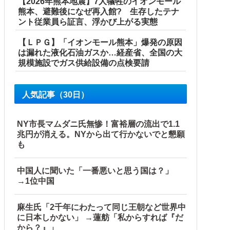
【2026年熊本地震】7人犠牲のイオンモール
熊本、避難後になぜ再入館? 生存したテナ
ント従業員ら証言、浮かび上がる実態
【ＬＰＧ】「イオンモール熊本」爆発の原因
は漏れた液化石油ガスか…経産省、全国の大
規模施設でガス供給設備の点検要請
人気記事（30日）
NY市長マムダニ氏無惨！富裕層の流出で1.1
兆円が消える。NYから出て行かないでと懇願
も
中国人に聞いた「一番悪いと思う国は？」
→1位中国
麻生氏「2千年にわたって同じ王朝など世界中
に日本しかない」 →蓮舫「私からすれば『だ
から？』」