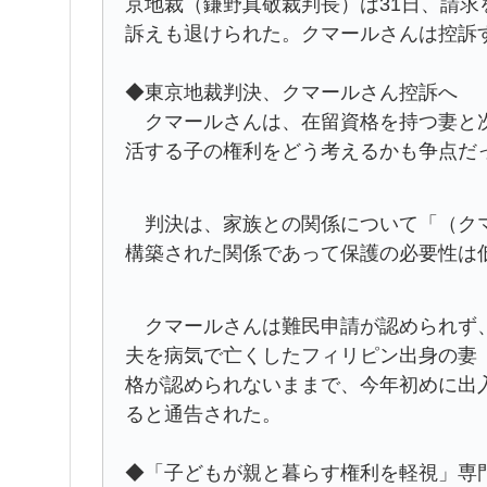
京地裁（鎌野真敬裁判長）は31日、請
訴えも退けられた。クマールさんは控訴
◆東京地裁判決、クマールさん控訴へ
クマールさんは、在留資格を持つ妻と次
活する子の権利をどう考えるかも争点だ
判決は、家族との関係について「（クマ
構築された関係であって保護の必要性は
クマールさんは難民申請が認められず、
夫を病気で亡くしたフィリピン出身の妻（
格が認められないままで、今年初めに出
ると通告された。
◆「子どもが親と暮らす権利を軽視」専