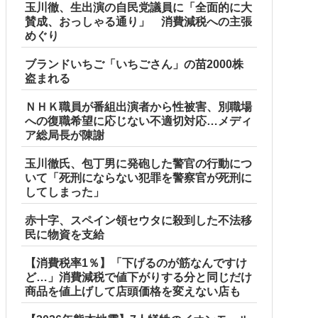
玉川徹、生出演の自民党議員に「全面的に大
賛成、おっしゃる通り」 消費減税への主張
めぐり
ブランドいちご「いちごさん」の苗2000株
盗まれる
ＮＨＫ職員が番組出演者から性被害、別職場
への復職希望に応じない不適切対応…メディ
ア総局長が陳謝
玉川徹氏、包丁男に発砲した警官の行動につ
いて「死刑にならない犯罪を警察官が死刑に
してしまった」
赤十字、スペイン領セウタに殺到した不法移
民に物資を支給
【消費税率1％】「下げるのが筋なんですけ
ど…」消費減税で値下がりする分と同じだけ
商品を値上げして店頭価格を変えない店も