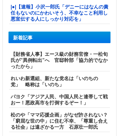
|●|【速報】小沢一郎氏「デニーにはなんの責
任もないのにかわいそう、不幸なこと利用し
悪宣伝する人にしっかり対応を」
新着記事
【財務省人事】エース級の財務官僚・一松旬
氏が”異例転出”へ 官邸幹部「協力的でなか
ったから」
れいわ新選組、新たな党名は「いのちの
党」 略称は「いのち」
パヨク「アジア人民、中国人民と連帯して戦
おー！悪政高市を打倒するぞー！」
松のや「ママ応援企画」がなぜ許されない？
「窮屈な世の中」に住む不幸、「尊重し合え
る社会」は遠ざかる一方 石原壮一郎氏