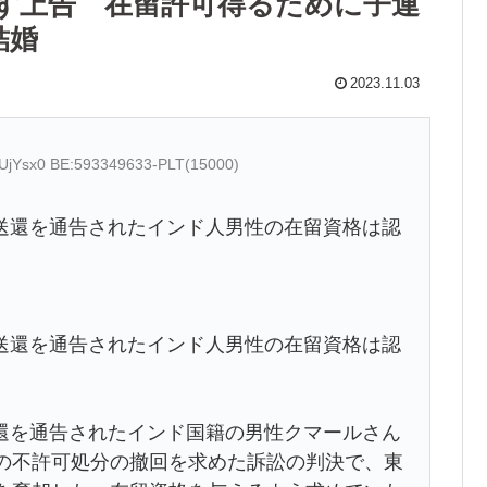
ず上告 在留許可得るために子連
結婚
2023.11.03
bUjYsx0 BE:593349633-PLT(15000)
送還を通告されたインド人男性の在留資格は認
送還を通告されたインド人男性の在留資格は認
を通告されたインド国籍の男性クマールさん
格の不許可処分の撤回を求めた訴訟の判決で、東