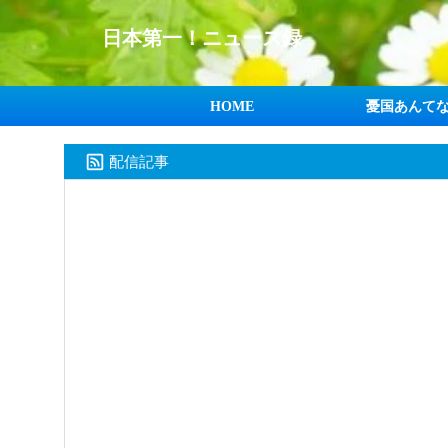
日本第一！ニュース録
HOME
憂国あんて
配信記事