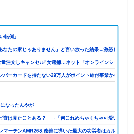
はい転倒」
あなたの家じゃありません」と言い放った結果→激怒したトメ
大量注文しキャンセル"女逮捕…ネット「オンラインショップを売
ンバーカードを持たない29万人がポイント給付事業から排除さ
メになったんやが
ど皆は見たことある？」→「何これめちゃくちゃ可愛いｗｗ」
ストンマーチンAMR26を改善に導いた最大の功労者はカルディレ