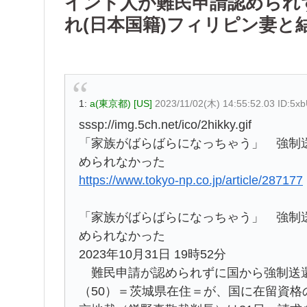
インド人が難民申請認められ
れ(日本国籍)フィリピン妻と
1:
a(東京都) [US]
2023/11/02(木) 14:55:52.03 ID:5x
sssp://img.5ch.net/ico/2hikky.gif
「家族がばらばらになっちゃう」 強制
められなかった
https://www.tokyo-np.co.jp/article/287177
「家族がばらばらになっちゃう」 強制
められなかった
2023年10月31日 19時52分
難民申請が認められずに国から強制送還
（50）＝茨城県在住＝が、国に在留資