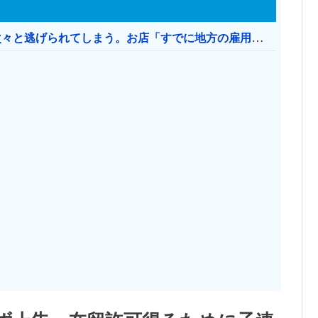
日本のお店、時給1500円でもミャンマー人に次々と逃げられてしまう。お店「すでに地方の雇用は崩壊」