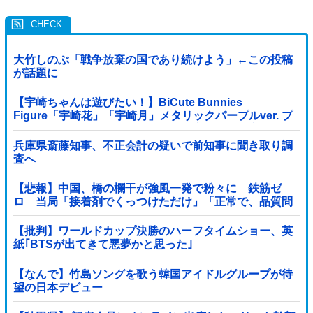
大竹しのぶ「戦争放棄の国であり続けよう」←この投稿
が話題に
【宇崎ちゃんは遊びたい！】BiCute Bunnies
Figure「宇崎花」「宇崎月」メタリックパープルver. プ
ライズフィギュア【ラウンドワン限定で展開決定】
兵庫県斎藤知事、不正会計の疑いで前知事に聞き取り調
査へ
【悲報】中国、橋の欄干が強風一発で粉々に 鉄筋ゼ
ロ 当局「接着剤でくっつけただけ」「正常で、品質問
題はない」
【批判】ワールドカップ決勝のハーフタイムショー、英
紙｢BTSが出てきて悪夢かと思った｣
【なんで】竹島ソングを歌う韓国アイドルグループが待
望の日本デビュー