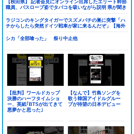
【秋田県】 記者会見にオンライン出席したエリート幹部
職員、バスローブ姿でタバコを吸いながら説明 県が聞き
取りへ
ラジコンのキングタイガーでスズメバチの巣に突撃「ハ
チからしたら突然ドイツ戦車が家に来るんだぞ」【海外
の反応】
シカ「全部喰った」 祭り中止他
【批判】ワールドカップ
【なんで】竹島ソングを
決勝のハーフタイムショ
歌う韓国アイドルグルー
ー、英紙｢BTSが出てきて
プが待望の日本デビュー
悪夢かと思った｣