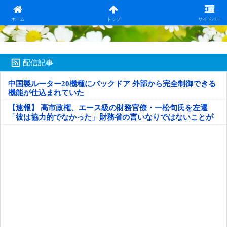
日本第一！ニュース録
ホーム
トップ
サイドバー
配信記事
中国製ルーター20機種にバックドア 外部から完全制御できる
機能が仕込まれていた
【速報】 高市政権、エース級の財務官僚・一松旬氏を左遷
「彼は協力的でなかった」財務省の言いなりではないことが
判明