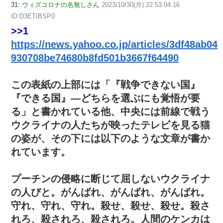
31:
ウィズコロナの名無しさん
2023/10/30(月) 22:53:04.16
ID:D3ETIBSP0
>>1
https://news.yahoo.co.jp/articles/3df48ab04
930708be74680b8fd501b3667f64490
この表紙の上部には「『戦争できない国』
『できる国』―どちらを選ぶにも覚悟が要
る」と書かれている他、中央には前線で戦う
ウクライナの人たちが映ったテレビを見る猫
の姿が、その下には以下のような文章が書か
れています。
プーチンの侵略に断じて屈しないウクライナ
の人びと。がんばれ、がんばれ、がんばれ。
守れ、守れ、守れ。殺せ、殺せ、殺せ。殺さ
れろ、殺されろ、殺されろ。人間のケンカは