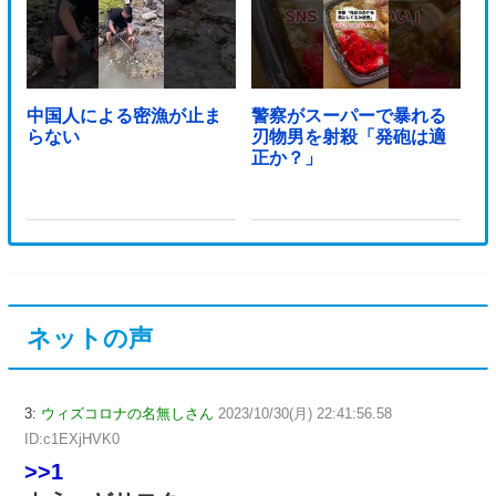
中国人による密漁が止ま
警察がスーパーで暴れる
らない
刃物男を射殺「発砲は適
正か？」
ネットの声
3:
ウィズコロナの名無しさん
2023/10/30(月) 22:41:56.58
ID:c1EXjHVK0
>>1