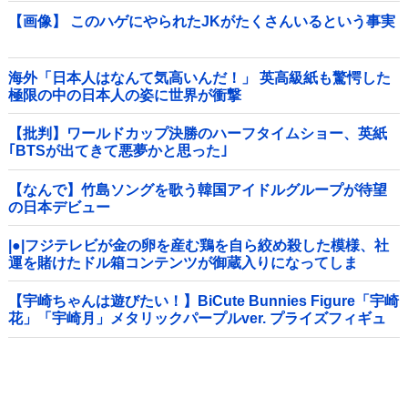
【画像】 このハゲにやられたJKがたくさんいるという事実
海外「日本人はなんて気高いんだ！」 英高級紙も驚愕した
極限の中の日本人の姿に世界が衝撃
【批判】ワールドカップ決勝のハーフタイムショー、英紙
｢BTSが出てきて悪夢かと思った｣
【なんで】竹島ソングを歌う韓国アイドルグループが待望
の日本デビュー
|●|フジテレビが金の卵を産む鶏を自ら絞め殺した模様、社
運を賭けたドル箱コンテンツが御蔵入りになってしま
い……
【宇崎ちゃんは遊びたい！】BiCute Bunnies Figure「宇崎
花」「宇崎月」メタリックパープルver. プライズフィギュ
ア【ラウンドワン限定で展開決定】