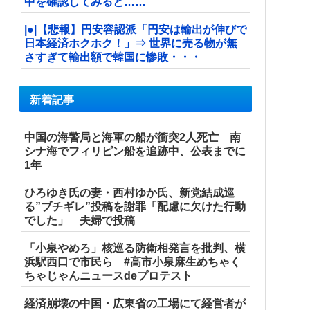
中を確認してみると……
|●|【悲報】円安容認派「円安は輸出が伸びで
日本経済ホクホク！」⇒ 世界に売る物が無
さすぎて輸出額で韓国に惨敗・・・
新着記事
中国の海警局と海軍の船が衝突2人死亡 南
シナ海でフィリピン船を追跡中、公表までに
1年
ひろゆき氏の妻・西村ゆか氏、新党結成巡
る”ブチギレ”投稿を謝罪「配慮に欠けた行動
でした」 夫婦で投稿
「小泉やめろ」核巡る防衛相発言を批判、横
浜駅西口で市民ら #高市小泉麻生めちゃく
ちゃじゃんニュースdeプロテスト
経済崩壊の中国・広東省の工場にて経営者が