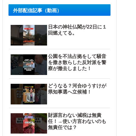
外部配信記事（動画）
日本の神社仏閣が22日に１
回燃えてる。
公園を不法占拠をして騒音
を撒き散らした反対派を警
察が撤去しました！
どうなる？河合ゆうすけが
県知事選へ立候補！
財源言わない減税は無責
任！→使い方言わないのも
無責任では？