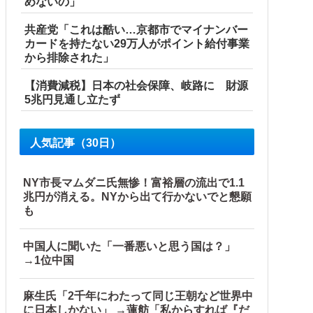
めないの」
共産党「これは酷い…京都市でマイナンバー
カードを持たない29万人がポイント給付事業
から排除された」
【消費減税】日本の社会保障、岐路に 財源
5兆円見通し立たず
人気記事（30日）
NY市長マムダニ氏無惨！富裕層の流出で1.1
兆円が消える。NYから出て行かないでと懇願
も
中国人に聞いた「一番悪いと思う国は？」
→1位中国
麻生氏「2千年にわたって同じ王朝など世界中
に日本しかない」 →蓮舫「私からすれば『だ