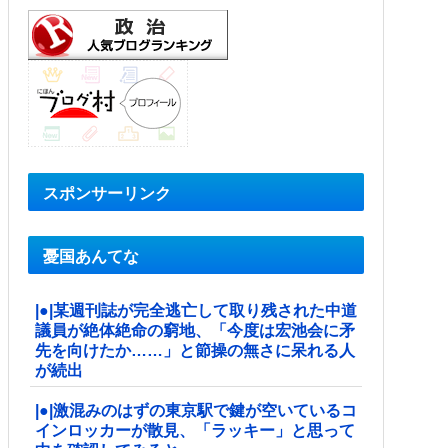
スポンサーリンク
憂国あんてな
|●|某週刊誌が完全逃亡して取り残された中道
議員が絶体絶命の窮地、「今度は宏池会に矛
先を向けたか……」と節操の無さに呆れる人
が続出
|●|激混みのはずの東京駅で鍵が空いているコ
インロッカーが散見、「ラッキー」と思って