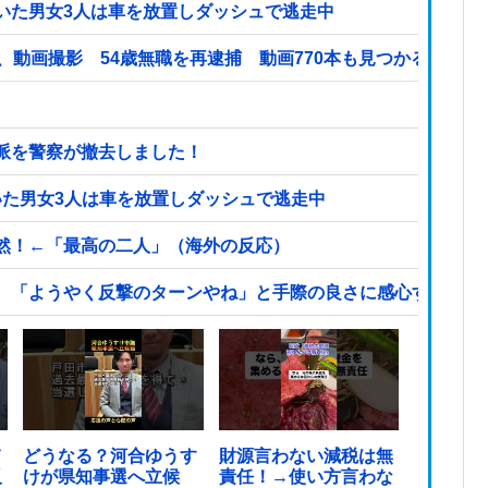
いた男女3人は車を放置しダッシュで逃走中
、動画撮影 54歳無職を再逮捕 動画770本も見つかる
派を警察が撤去しました！
いた男女3人は車を放置しダッシュで逃走中
然！←「最高の二人」（海外の反応）
、「ようやく反撃のターンやね」と手際の良さに感心する人が
て
どうなる？河合ゆうす
財源言わない減税は無
反
けが県知事選へ立候
責任！→使い方言わな