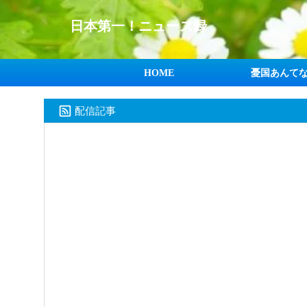
日本第一！ニュース録
HOME
憂国あんて
配信記事