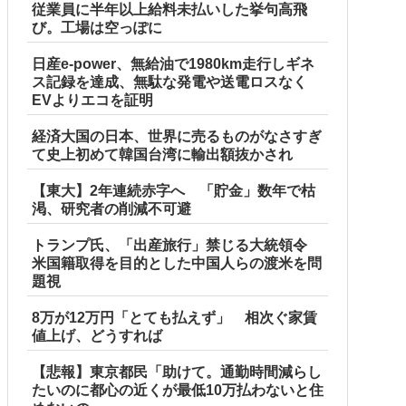
従業員に半年以上給料未払いした挙句高飛
び。工場は空っぽに
日産e-power、無給油で1980km走行しギネ
ス記録を達成、無駄な発電や送電ロスなく
EVよりエコを証明
経済大国の日本、世界に売るものがなさすぎ
て史上初めて韓国台湾に輸出額抜かされ
【東大】2年連続赤字へ 「貯金」数年で枯
渇、研究者の削減不可避
トランプ氏、「出産旅行」禁じる大統領令
米国籍取得を目的とした中国人らの渡米を問
題視
8万が12万円「とても払えず」 相次ぐ家賃
値上げ、どうすれば
【悲報】東京都民「助けて。通勤時間減らし
たいのに都心の近くが最低10万払わないと住