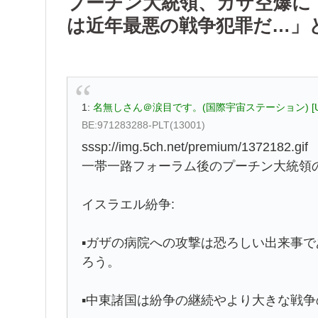
プーチン大統領、ガザ空爆に
は近年最悪の戦争犯罪だ…」
1:
名無しさん＠涙目です。(国際宇宙ステーション) [U
BE:971283288-PLT(13001)
sssp://img.5ch.net/premium/1372182.gif
一帯一路フォーラム後のプーチン大統領
イスラエル紛争:
▪ガザの病院への攻撃は恐ろしい出来事
ろう。
▪中東諸国は紛争の継続やより大きな戦