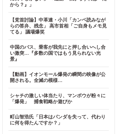
から？』」
【党首討論】中革連・小川「カンペ読みなが
らの答弁、残念」 高市首相「ご自身もメモ見
てる」 議場爆笑
中国のバス、乗客が我先にと押し合いへし合
い激突…『多数の国ではもう見られない光
景』
【動画】イオンモール爆発の瞬間の映像が公
続出中他
開される。全滅の模様…
シャチの激しい体当たり、マンボウが粉々に
「爆発」 捕食戦略か遊びか
町山智浩氏「日本はパンダを失って、代わり
に何を得たんですか？」