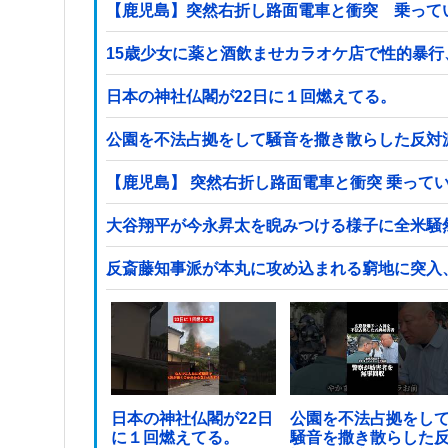
【鹿児島】突然右折し路面電車と衝突 乗って
15歳少女に薬と酒飲ませカラオケ店で性的暴行
日本の神社仏閣が22日に１回燃えてる。
公園を不法占拠をして騒音を撒き散らした反対
【鹿児島】 突然右折し路面電車と衝突 乗って
大谷翔平が今永昇太を睨みつける様子に全米騒
反斎藤知事派が本丸に攻め込まれる窮地に突入
日本の神社仏閣が22日
公園を不法占拠をし
に１回燃えてる。
騒音を撒き散らした