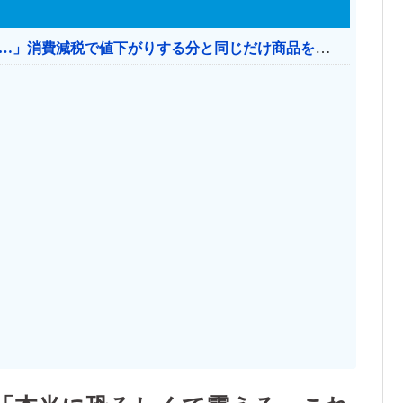
【消費税率1％】 「下げるのが筋なんですけど…」消費減税で値下がりする分と同じだけ商品を値上げして店頭価格を変えない店も