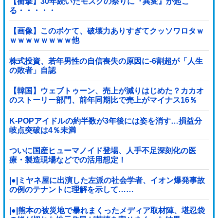
【衝撃】30年続いたモスクの祭りに『異変』が起こ
る・・・・・
【画像】このボケて、破壊力ありすぎてクッソワロタｗ
ｗｗｗｗｗｗｗｗ他
株式投資、若年男性の自信喪失の原因に-6割超が「人生
の敗者」自認
【韓国】ウェブトゥーン、売上が減りはじめた？カカオ
のストーリー部門、前年同期比で売上がマイナス16％
K-POPアイドルの約半数が3年後には姿を消す…損益分
岐点突破は4％未満
ついに国産ヒューマノイド登場、人手不足深刻化の医
療・製造現場などでの活用想定！
|●|ミヤネ屋に出演した左派の社会学者、イオン爆発事故
の例のテナントに理解を示して……
|●|熊本の被災地で暴れまくったメディア取材陣、堪忍袋