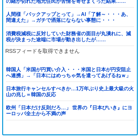
の緒が切れた地元住民が苦情を寄せまくった結果……
人間様「バックアップとって」→AI「了解～・・・あ、
間違えた」→ガチで洒落にならない事態に・・・
消費税減税に反対していた財務省の面目が丸潰れに、減
税が決まった途端に市場が動き出したが……
RSSフィードを取得できません
韓国人「米国が円買い介入・・・米国と日本が円安阻止
へ連携」→「日本にはめっちゃ気を遣ってあげるねｗ」
「ウォンも救ってくれ・・・」
日本旅行キャンセルすべきか…1万年ぶり史上最大級の火
山の兆し＝韓国の反応
欧州「日本だけ反則だろ…」 世界の『日本びいき』にヨ
ーロッパ全土から不満の声