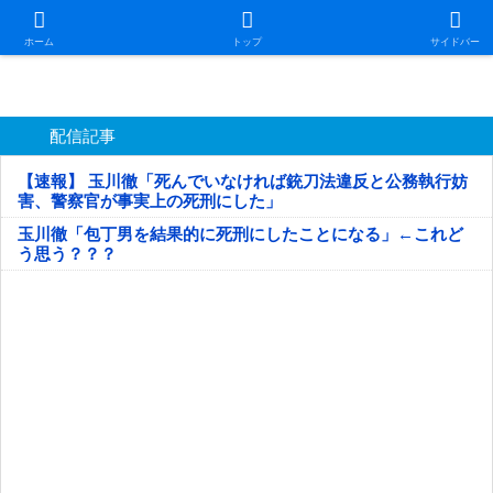
日本第一！ニュース録
ホーム
トップ
サイドバー
配信記事
【速報】 玉川徹「死んでいなければ銃刀法違反と公務執行妨
害、警察官が事実上の死刑にした」
玉川徹「包丁男を結果的に死刑にしたことになる」←これど
う思う？？？