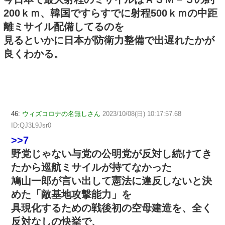
200ｋｍ、韓国ですらすでに射程500ｋｍの中距
離ミサイル配備してるのを
見るといかに日本が防衛力整備で出遅れたかが
良くわかる。
46:
ウィズコロナの名無しさん
2023/10/08(日) 10:17:57.68
ID:QJ3L9Jsr0
>>7
野党じゃない与党の公明党が反対し続けてき
たから巡航ミサイルが持てなかった
鳩山一郎が言い出して憲法に違反しないと決
めた「敵基地攻撃能力」を
具現化するための戦後初の空母建造を、全く
反対なしの快挙で、