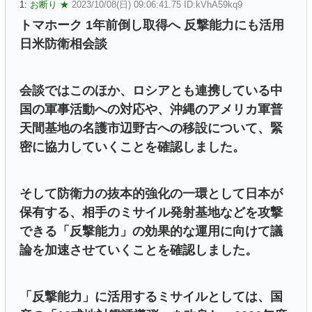
1:
お断り ★
2023/10/08(日) 09:06:41.75 ID:kVhA59kq9
トマホーク 1年前倒し取得へ 反撃能力にも活用
日米防衛相会談
会談ではこのほか、ロシアとも連携している中
国の軍事活動への対応や、沖縄のアメリカ軍普
天間基地の名護市辺野古への移設について、緊
密に協力していくことを確認しました。
そして防衛力の抜本的強化の一環として日本が
保有する、相手のミサイル発射基地などを攻撃
できる「反撃能力」の効果的な運用に向けて議
論を加速させていくことを確認しました。
「反撃能力」に活用するミサイルとしては、国