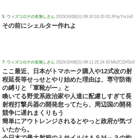
5:
ウィズコロナの名無しさん
2023/10/08(日) 09:10:10.20 ID:JPuyYmJx0
その前にシェルター作れよ
7:
ウィズコロナの名無しさん
2023/10/08(日) 09:11:25.24 ID:MbZCQVDz0
ここ最近、日本がトマホーク購入や12式改の射
程延長等せっせとやり始めた理由は、専守防衛
の縛りと「軍靴がー」と
喚いてる野党系政治家や人達に配慮しすぎて長
射程打撃兵器の開発怠ってたら、周辺国の開発
競争に遅れまくりもう
簡単にアウトレンジされるとやっと政府が気づ
いたから。
今日本で最大射程のミサイルはＡＳＭ－３の約