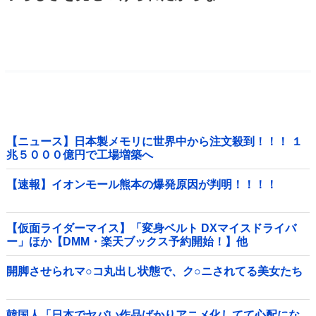
【ニュース】日本製メモリに世界中から注文殺到！！！ １
兆５０００億円で工場増築へ
【速報】イオンモール熊本の爆発原因が判明！！！！
【仮面ライダーマイス】「変身ベルト DXマイスドライバ
ー」ほか【DMM・楽天ブックス予約開始！】他
開脚させられマ○コ丸出し状態で、ク○ニされてる美女たち
韓国人「日本でヤバい作品ばかりアニメ化してて心配にな