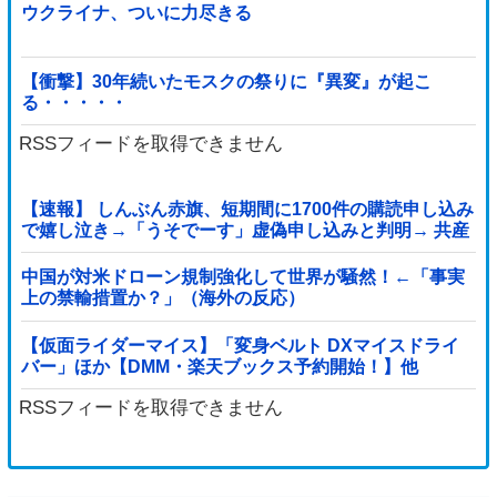
ウクライナ、ついに力尽きる
【衝撃】30年続いたモスクの祭りに『異変』が起こ
る・・・・・
RSSフィードを取得できません
【速報】 しんぶん赤旗、短期間に1700件の購読申し込み
で嬉し泣き→「うそでーす」虚偽申し込みと判明→ 共産
党が刑事告訴「厳重な処罰を求める」
中国が対米ドローン規制強化して世界が騒然！←「事実
上の禁輸措置か？」（海外の反応）
【仮面ライダーマイス】「変身ベルト DXマイスドライ
バー」ほか【DMM・楽天ブックス予約開始！】他
RSSフィードを取得できません