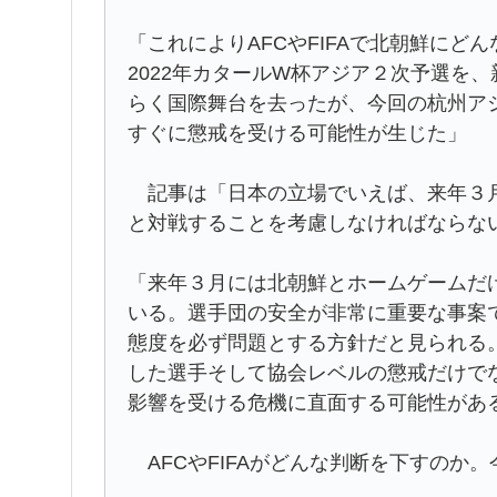
「これによりAFCやFIFAで北朝鮮に
2022年カタールW杯アジア２次予選を
らく国際舞台を去ったが、今回の杭州ア
すぐに懲戒を受ける可能性が生じた」
記事は「日本の立場でいえば、来年３月
と対戦することを考慮しなければならな
「来年３月には北朝鮮とホームゲームだ
いる。選手団の安全が非常に重要な事案
態度を必ず問題とする方針だと見られる
した選手そして協会レベルの懲戒だけで
影響を受ける危機に直面する可能性があ
AFCやFIFAがどんな判断を下すのか