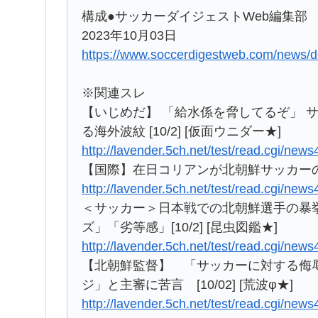
構成●サッカーダイジェストWeb編集部
2023年10月03日
https://www.soccerdigestweb.com/news/d
※関連スレ
【いじめだ】 「給水係を脅してるぞ」 
る海外波紋 [10/2] [仮面ウニダー★]
http://lavender.5ch.net/test/read.cgi/ne
【国際】在日コリアンが北朝鮮サッカーの暴
http://lavender.5ch.net/test/read.cgi/ne
＜サッカー＞日本戦での北朝鮮選手の暴
ズ」「劣等感」[10/2] [昆虫図鑑★]
http://lavender.5ch.net/test/read.cgi/ne
【北朝鮮監督】 「サッカーに対する侮
ジ」と主審に苦言 [10/02] [荒波φ★]
http://lavender.5ch.net/test/read.cgi/ne