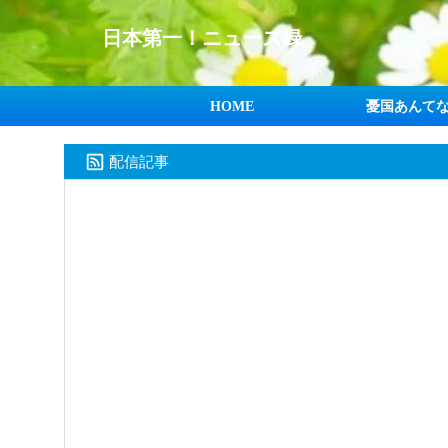
日本第一！ニュース録
HOME
憂国あんて
配信記事