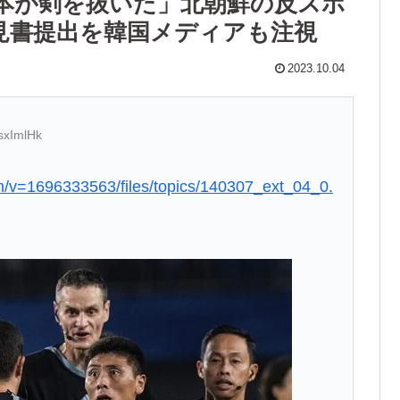
本が剣を抜いた」北朝鮮の反スポ
意見書提出を韓国メディアも注視
2023.10.04
sxImlHk
m/v=1696333563/files/topics/140307_ext_04_0.