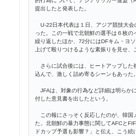
的行為について、アジアサッカー連盟（A
提出したと発表した。
U-22日本代表は１日、アジア競技大
った。この一戦で北朝鮮の選手は６枚の
繰り返したほか、72分にはDFキム・ヨ
上げて殴りつけるような素振りを見せ、
さらに試合後には、ヒートアップした複
込んで、激しく詰め寄るシーンもあった
JFAは、対象の行為など詳細は明らか
付した意見書を出したという。
この報にさっそく反応したのが、韓国メディ
た。北朝鮮の暴力事態に関してAFCとF
ドカップ予選も影響？」と伝え、こう続