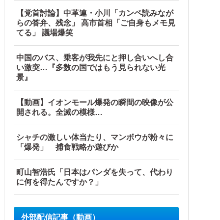
【党首討論】中革連・小川「カンペ読みなが
らの答弁、残念」 高市首相「ご自身もメモ見
てる」 議場爆笑
中国のバス、乗客が我先にと押し合いへし合
い激突…『多数の国ではもう見られない光
景』
【動画】イオンモール爆発の瞬間の映像が公
開される。全滅の模様…
シャチの激しい体当たり、マンボウが粉々に
「爆発」 捕食戦略か遊びか
町山智浩氏「日本はパンダを失って、代わり
に何を得たんですか？」
外部配信記事（動画）