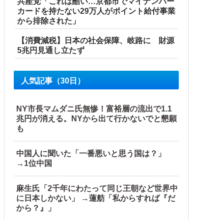
共産党「これは酷い…京都市でマイナンバー
カードを持たない29万人がポイント給付事業
から排除された」
【消費減税】日本の社会保障、岐路に 財源
5兆円見通し立たず
人気記事（30日）
NY市長マムダニ氏無惨！富裕層の流出で1.1
兆円が消える。NYから出て行かないでと懇願
も
中国人に聞いた「一番悪いと思う国は？」
→1位中国
麻生氏「2千年にわたって同じ王朝など世界中
に日本しかない」 →蓮舫「私からすれば『だ
から？』」