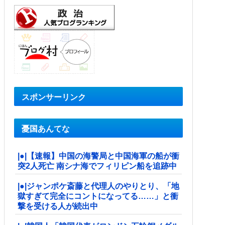
スポンサーリンク
憂国あんてな
|●|【速報】中国の海警局と中国海軍の船が衝
突2人死亡 南シナ海でフィリピン船を追跡中
|●|ジャンポケ斎藤と代理人のやりとり、「地
獄すぎて完全にコントになってる……」と衝
撃を受ける人が続出中