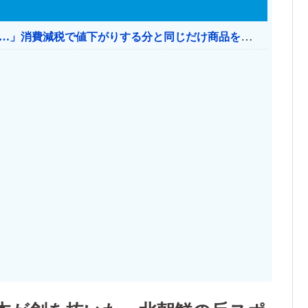
【消費税率1％】 「下げるのが筋なんですけど…」消費減税で値下がりする分と同じだけ商品を値上げして店頭価格を変えない店も