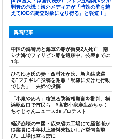
|●|韓国人「韓国代表がロンドン五輪銅メダル
剥奪の危機！海外メディアが『時効の壁を越
えてIOCの調査対象になり得る』と報道！」
新着記事
中国の海警局と海軍の船が衝突2人死亡 南
シナ海でフィリピン船を追跡中、公表までに
1年
ひろゆき氏の妻・西村ゆか氏、新党結成巡
る”ブチギレ”投稿を謝罪「配慮に欠けた行動
でした」 夫婦で投稿
「小泉やめろ」核巡る防衛相発言を批判、横
浜駅西口で市民ら #高市小泉麻生めちゃく
ちゃじゃんニュースdeプロテスト
経済崩壊の中国・広東省の工場にて経営者が
従業員に半年以上給料未払いした挙句高飛
び。工場は空っぽに