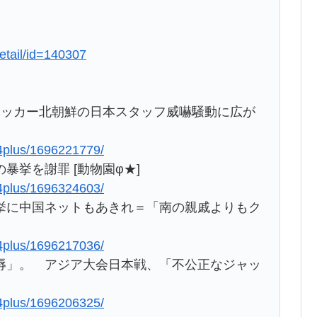
etail/id=140307
サッカー北朝鮮の日本スタッフ威嚇騒動に広が
ws4plus/1696221779/
挙を謝罪 [動物園φ★]
ws4plus/1696324603/
挙に中国ネットもあきれ＝「南の親戚よりもク
ws4plus/1696217036/
辱」。 アジア大会日本戦、「不公正なジャッ
ws4plus/1696206325/