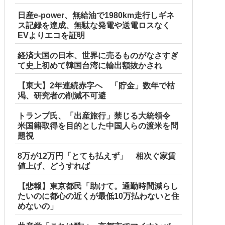
日産e-power、無給油で1980km走行しギネ
ス記録を達成、無駄な発電や送電ロスなく
EVよりエコを証明
経済大国の日本、世界に売るものがなさすぎ
て史上初めて韓国台湾に輸出額抜かされ
【東大】2年連続赤字へ 「貯金」数年で枯
渇、研究者の削減不可避
トランプ氏、「出産旅行」禁じる大統領令
米国籍取得を目的とした中国人らの渡米を問
題視
8万が12万円「とても払えず」 相次ぐ家賃
値上げ、どうすれば
【悲報】東京都民「助けて。通勤時間減らし
たいのに都心の近くが最低10万払わないと住
めないの」