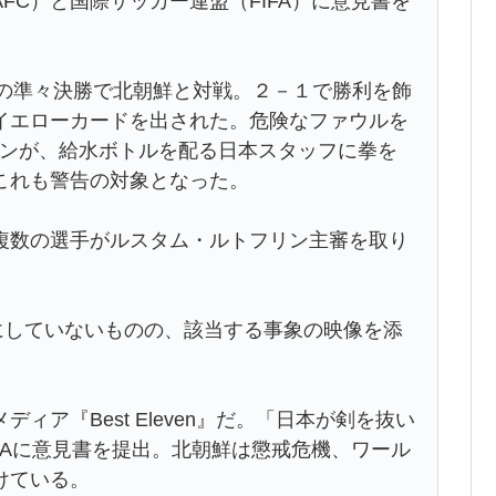
FC）と国際サッカー連盟（FIFA）に意見書を
会の準々決勝で北朝鮮と対戦。２－１で勝利を飾
イエローカードを出された。危険なファウルを
ソンが、給水ボトルを配る日本スタッフに拳を
これも警告の対象となった。
数の選手がルスタム・ルトフリン主審を取り
。
にしていないものの、該当する事象の映像を添
ア『Best Eleven』だ。「日本が剣を抜い
IFAに意見書を提出。北朝鮮は懲戒危機、ワール
けている。