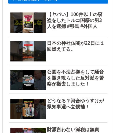
【ヤバい】100件以上の窃
盗をしたトルコ国籍の男3
人を逮捕 #移民 #外国人
日本の神社仏閣が22日に１
回燃えてる。
公園を不法占拠をして騒音
を撒き散らした反対派を警
察が撤去しました！
どうなる？河合ゆうすけが
県知事選へ立候補！
財源言わない減税は無責