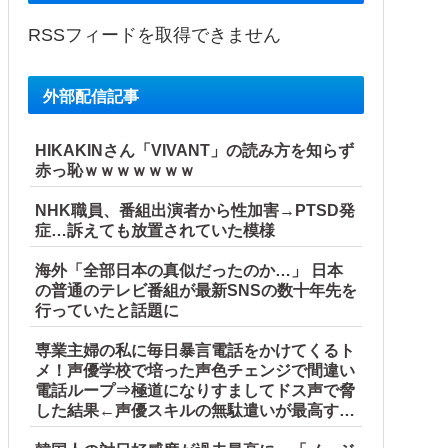
RSSフィードを取得できません
外部配信記事
HIKAKINさん「VIVANT」の読み方を知らず
赤っ恥ｗｗｗｗｗｗｗ
NHK職員、番組出演者から性加害→PTSD発
症…訴えても放置されていた模様
海外「全部日本の真似だったのか…」 日本
の普通のテレビ番組が最新SNSの数十年先を
行っていたと話題に
専業主婦の私に毎日暴言電話をかけてくるト
メ！声優学校で培った声色チェンジで間違い
電話ループ⇒極道になりすましてドス声で脅
した結果←声優スキルの無駄遣いが最高すぎ
るｗｗｗ