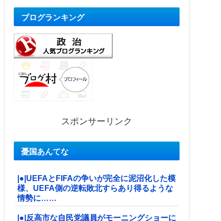
ブログランキング
スポンサーリンク
憂国あんてな
|●|UEFAとFIFAの争いが完全に泥沼化した模
様、UEFA側の逆転敗北すらあり得るような
情勢に……
|●|反高市な自民党議員がモーニングショーに