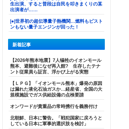
生出演、すると普段は自民を叩きまくりの某
出演者が……
|●|世界初の超伝導量子熱機関…燃料もピスト
ンもない量子エンジンが回った！
新着記事
【2026年熊本地震】7人犠牲のイオンモール
熊本、避難後になぜ再入館? 生存したテナ
ント従業員ら証言、浮かび上がる実態
【ＬＰＧ】「イオンモール熊本」爆発の原因
は漏れた液化石油ガスか…経産省、全国の大
規模施設でガス供給設備の点検要請
オンワードが貴重品の常時携行を義務付け
北朝鮮、日本に警告。「戦犯国家に戻ろうと
している日本に軍事的選択肢を検討」