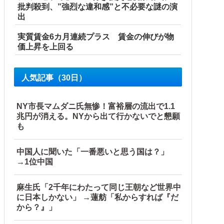
批判殺到、”強烈な違和感”と不必要な謎の演
出
実質賃金6カ月連続プラス 賃金の伸びが物
価上昇を上回る
人気記事（30日）
している」と決めつけて責任転嫁
NY市長マムダニ氏無惨！富裕層の流出で1.1
はどうするんだ！！」他
兆円が消える。NYから出て行かないでと懇願
も
中国人に聞いた「一番悪いと思う国は？」
→1位中国
麻生氏「2千年にわたって同じ王朝など世界中
に日本しかない」 →蓮舫「私からすれば『だ
から？』」