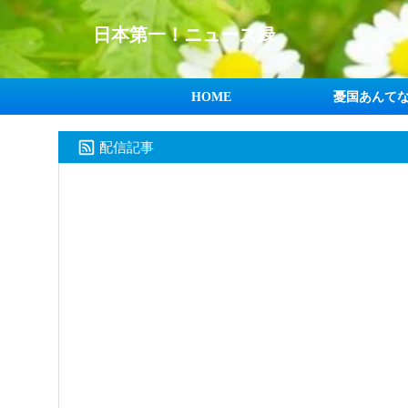
日本第一！ニュース録
HOME
憂国あんて
配信記事