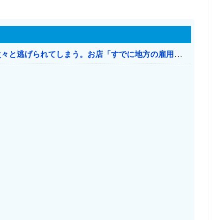
日本のお店、時給1500円でもミャンマー人に次々と逃げられてしまう。お店「すでに地方の雇用は崩壊」