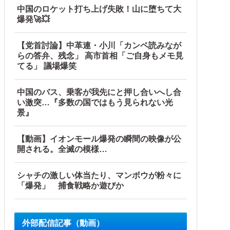
中国のロケット打ち上げ失敗！山に堕ちて大
爆発🚀💥
【党首討論】中革連・小川「カンペ読みなが
らの答弁、残念」 高市首相「ご自身もメモ見
てる」 議場爆笑
中国のバス、乗客が我先にと押し合いへし合
い激突…『多数の国ではもう見られない光
景』
【動画】イオンモール爆発の瞬間の映像が公
開される。全滅の模様…
シャチの激しい体当たり、マンボウが粉々に
「爆発」 捕食戦略か遊びか
外部配信記事（動画）