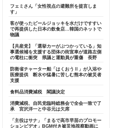
フェミさん「女性視点の避難所を提言しま
す」
客が使ったビールジョッキを水だけですすい
で再提供した日本の飲食店…韓国のネットで
物議
【共産党】「選挙カーがぶつかっている」知
事選候補を支援する団体の街宣車が道路左側
の電柱に衝突 県議と運動員が重傷 長野
防衛省チャーター舶「はくおうⅡ」が入浴や
医療提供 断水や猛暑に苦しむ熊本の被災者
支援
食料品消費減税 閣議決定
消費減税、自民党臨時総務会で全会一致で了
承 宮沢洋一と中谷元は欠席
日、バイトを続けた友人の身に起きた「更なる悲劇」←このバ
「主役はサナ」「まるで高市早苗のプロモー
ションビデオ」BGM付き被災地視察動画に