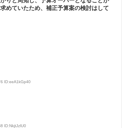
っかりと周知し、予算オーバーとなることが
く求めていたため、補正予算案の検討はして
76 ID:eeA1kGp40
8 ID:NkjtJzlU0