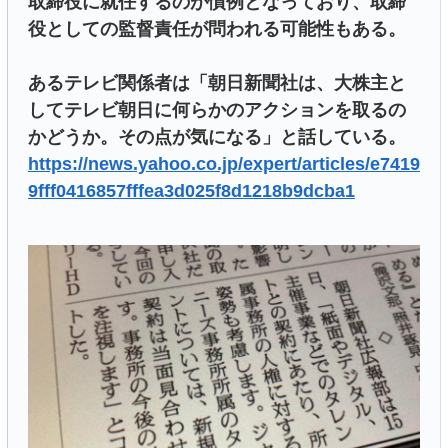
取締役に就任するのが慣例となっており、取締
役としての監督責任が問われる可能性もある。
あるテレビ関係者は「朝日新聞社は、大株主と
してテレビ朝日に何らかのアクションを取るの
かどうか。その点が気になる」と話している。
https://news.yahoo.co.jp/expert/articles/e7419
9fff0416857fffea3d025f8d1218b9dcba1