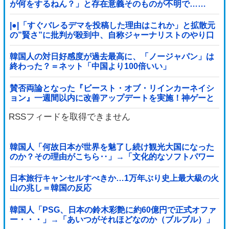
が何をするねん？」と存在意義そのものが不明で……
|●|「すぐバレるデマを投稿した理由はこれか」と拡散元
の”賢さ”に批判が殺到中、自称ジャーナリストのやり口
というのが……
韓国人の対日好感度が過去最高に、「ノージャパン」は
終わった？＝ネット「中国より100倍いい」
賛否両論となった『ビースト・オブ・リインカーネイシ
ョン』一週間以内に改善アップデートを実施！神ゲーと
なるか？
RSSフィードを取得できません
韓国人「何故日本が世界を魅了し続け観光大国になった
のか？その理由がこちら‥」→「文化的なソフトパワー
が凄い」
日本旅行キャンセルすべきか…1万年ぶり史上最大級の火
山の兆し＝韓国の反応
韓国人「PSG、日本の鈴木彩艶に約60億円で正式オファ
ー・・・」→「あいつがそれほどなのか（ブルブル）」