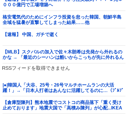
０００億円で工場増築へ
格安電気代のためにインフラ投資を怠った韓国、朝鮮半島
全域を猛暑が直撃してしまった結果……他
【速報】 中国、ガチで逝く
【MLB】スクバルの加入で佐々木朗希は先発から外れるの
かな → 「最近のシーハンは酷いからこっちが先に外れるん
じゃないか」「魔法のグローブで好投が続いてるし佐々木
RSSフィードを取得できません
は残してほしいな」
|●|韓国人「大谷、25号・26号マルチホームランの大活
躍！」→「日本人打者はあんなに活躍してるのに…（ﾌﾞﾙﾌﾞ
ﾙ」＝韓国の反応
【倉庫型陳列】熊本地震でコストコの商品落下「重く受け
止めております」地震大国で「高積み陳列」が心配...IKEA
にも聞いた