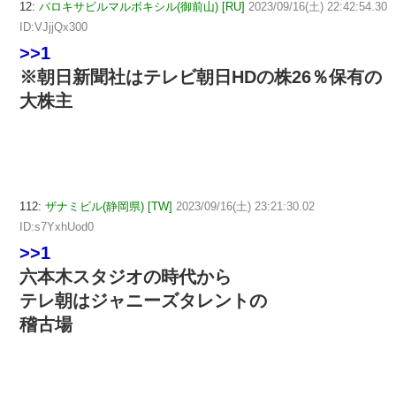
12:
バロキサビルマルボキシル(御前山) [RU]
2023/09/16(土) 22:42:54.30
ID:VJjjQx300
>>1
※朝日新聞社はテレビ朝日HDの株26％保有の
大株主
112:
ザナミビル(静岡県) [TW]
2023/09/16(土) 23:21:30.02
ID:s7YxhUod0
>>1
六本木スタジオの時代から
テレ朝はジャニーズタレントの
稽古場