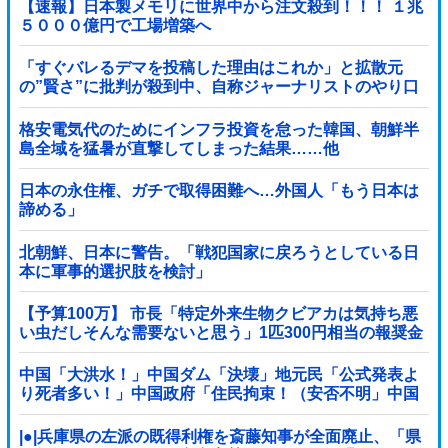
【速報】日本製メモリに世界中から注文殺到！！！ １兆
５０００億円で工場増築へ
「すぐバレるデマを投稿した理由はこれか」と拡散元
の”賢さ”に批判が殺到中、自称ジャーナリストのやり口
というのが……
格安電気代のためにインフラ投資を怠った韓国、朝鮮半
島全域を猛暑が直撃してしまった結果……他
日本の永住権、ガチで取得困難へ…外国人「もう日本は
諦める」
北朝鮮、日本に警告。「戦犯国家に戻ろうとしている日
本に軍事的選択肢を検討」
【予算100万】 市長「特定外来生物クビアカは気持ち悪
い虫だしそんな需要ないと思う」1匹300円相当の報奨金
→初日に42万取られ焦り
中国「大洪水！」中国ダム「決壊」地元民「公式発表よ
り死者多い！」中国政府「住民拘束！（安否不明」中国
当局「救助隊動画も削除」台風13号「三峡ダム接近中」
→
|●|兵庫県の左派の既得利権を斎藤知事が全面廃止、「県