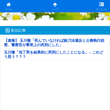
日本第一！ニュース録
ホーム
トップ
サイドバー
配信記事
【速報】 玉川徹「死んでいなければ銃刀法違反と公務執行妨
害、警察官が事実上の死刑にした」
玉川徹「包丁男を結果的に死刑にしたことになる」←これど
う思う？？？