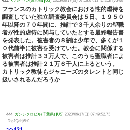
431:
リバビリン(東京都) [US]
2023/09/17(日) 07:18:07.12 ID:aEfhryGw0
フランスのカトリック教会における性的虐待を
調査していた独立調査委員会は５日、１９５０
年以降の７０年間に、推計で３千人余りの聖職
者が性的虐待に関与していたとする最終報告書
を発表した。被害者の８割は少年で、多くが１
０代前半に被害を受けていた。教会に関係する
被害者は推計３３万人で、このうち聖職者によ
る被害者は推計２１万６千人に上るという。
カトリック教徒もジャニーズのタレントと同じ
扱いされるんだろうか
444:
ガンシクロビル(千葉県) [US]
2023/09/17(日) 07:49:52.73
ID:gJQabj6b0
>>431