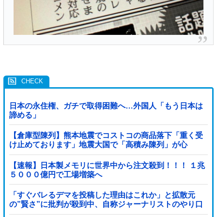
日本の永住権、ガチで取得困難へ…外国人「もう日本は
諦める」
【倉庫型陳列】熊本地震でコストコの商品落下「重く受
け止めております」地震大国で「高積み陳列」が心
配...IKEAにも聞いた
【速報】日本製メモリに世界中から注文殺到！！！ １兆
５０００億円で工場増築へ
「すぐバレるデマを投稿した理由はこれか」と拡散元
の”賢さ”に批判が殺到中、自称ジャーナリストのやり口
というのが……