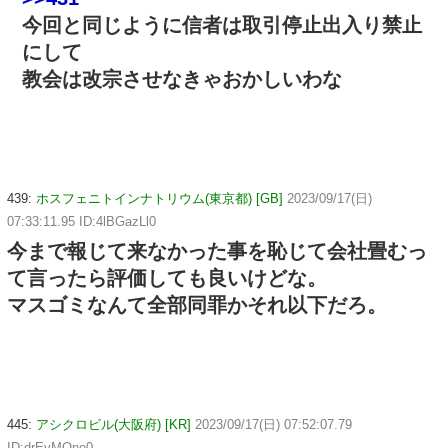
今回と同じように信者は取引停止出入り禁止
にして
教会は改宗させなきゃおかしいわな
439:
ホスフェニトインナトリウム(東京都) [GB]
2023/09/17(日)
07:33:11.95 ID:4lBGazLl0
今まで報じて来なかった事を恥じて会社畳むっ
て言ったら評価しても良いけどな。
マスゴミなんて全部同罪かそれ以下だろ。
445:
アシクロビル(大阪府) [KR]
2023/09/17(日) 07:52:07.79
ID:drEvMQne0