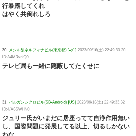
行暴露してくれ
はやく共倒れしろ
30:
メシル酸ネルフィナビル(東京都) [ﾆﾀﾞ]
2023/09/16(土) 22:49:30.20
ID:A4MRvniQ0
テレビ局も一緒に隠蔽してたくせに
31:
バルガンシクロビル(SB-Android) [US]
2023/09/16(土) 22:49:33.32
ID:4/A6SWHN0
ジュリー氏がいまだに居座ってて自浄作用無い
し、国際問題に発展してる以上、切るしかない
わな