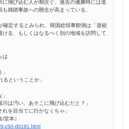
川に飛び込む人が相次ぐ。過去の優勝時には道
回も雑踏事故への懸念が高まっている。
勝が確定するとみられ、韓国総領事館側は「道頓
避ける、もしくはなるべく別の地域を訪問して
らは
う」
れるということか」
な」
堀川は汚い。あそこに飛び込むだと？」
それを目当てに行かなくちゃ」
/堂本）
39-c50-d0191.html