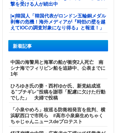
撃を受ける人が続出中
|●|韓国人「韓国代表がロンドン五輪銅メダル
剥奪の危機！海外メディアが『時効の壁を越
えてIOCの調査対象になり得る』と報道！」
新着記事
中国の海警局と海軍の船が衝突2人死亡 南
シナ海でフィリピン船を追跡中、公表までに
1年
ひろゆき氏の妻・西村ゆか氏、新党結成巡
る”ブチギレ”投稿を謝罪「配慮に欠けた行動
でした」 夫婦で投稿
「小泉やめろ」核巡る防衛相発言を批判、横
浜駅西口で市民ら #高市小泉麻生めちゃく
ちゃじゃんニュースdeプロテスト