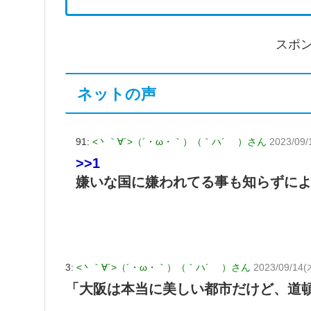
スポ
ネットの声
91:
<丶｀∀´>（´・ω・｀）（｀ハ´ ）さん
2023/09/
>>1
嫌いな国に嫌われてる事も知らずに
3:
<丶｀∀´>（´・ω・｀）（｀ハ´ ）さん
2023/09/14(
「大阪は本当に美しい都市だけど、道