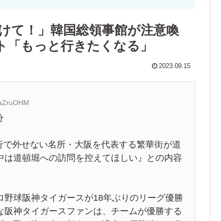
つけて！」韓国総領事館が注意喚
ト「もっと行きたくなる」
2023.09.15
:EaZruOHM
分
本旅行で外せない名所・大阪を代表する繁華街が道
中は道頓堀への訪問を控えてほしい』との内容
ロ野球阪神タイガースが18年ぶりのリーグ優勝
な阪神タイガースファンは、チームが優勝する