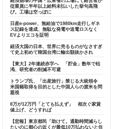
経済崩壊の中国・広東省の工場にて経営者が
従業員に半年以上給料未払いした挙句高飛
び。工場は空っぽに
日産e-power、無給油で1980km走行しギネ
ス記録を達成、無駄な発電や送電ロスなく
EVよりエコを証明
経済大国の日本、世界に売るものがなさすぎ
て史上初めて韓国台湾に輸出額抜かされ
【東大】2年連続赤字へ 「貯金」数年で枯
渇、研究者の削減不可避
トランプ氏、「出産旅行」禁じる大統領令
米国籍取得を目的とした中国人らの渡米を問
題視
8万が12万円「とても払えず」 相次ぐ家賃
値上げ、どうすれば
【悲報】東京都民「助けて。通勤時間減らし
たいのに都心の近くが最低10万払わないと住