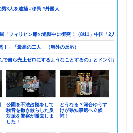
【ヤバい】100件以上の窃盗をしたトルコ国籍の男3人を逮捕 #移民 #外国人
局「フィリピン船の追跡中に衝突！（8/11」中国「2人死亡」
然！←「最高の二人」（海外の反応）
んで自ら売上ゼロにするようなことするの」とドン引きするよ
日
公園を不法占拠をして
どうなる？河合ゆうす
騒音を撒き散らした反
けが県知事選へ立候
対派を警察が撤去しま
補！
した！