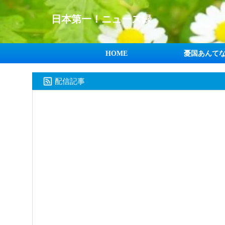
日本第一！ニュース録
HOME
憂国あんて
配信記事