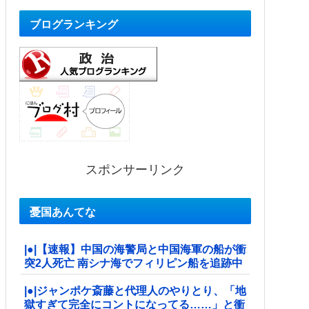
ブログランキング
スポンサーリンク
憂国あんてな
|●|【速報】中国の海警局と中国海軍の船が衝
突2人死亡 南シナ海でフィリピン船を追跡中
|●|ジャンポケ斎藤と代理人のやりとり、「地
獄すぎて完全にコントになってる……」と衝