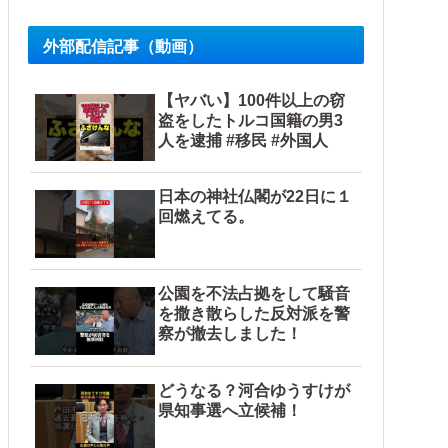
外部配信記事（動画）
【ヤバい】100件以上の窃
盗をしたトルコ国籍の男3
人を逮捕 #移民 #外国人
日本の神社仏閣が22日に１
回燃えてる。
公園を不法占拠をして騒音
を撒き散らした反対派を警
察が撤去しました！
どうなる？河合ゆうすけが
県知事選へ立候補！