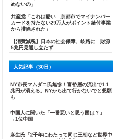
めないの」
共産党「これは酷い…京都市でマイナンバー
カードを持たない29万人がポイント給付事業
から排除された」
【消費減税】日本の社会保障、岐路に 財源
5兆円見通し立たず
人気記事（30日）
NY市長マムダニ氏無惨！富裕層の流出で1.1
兆円が消える。NYから出て行かないでと懇願
も
中国人に聞いた「一番悪いと思う国は？」
→1位中国
麻生氏「2千年にわたって同じ王朝など世界中