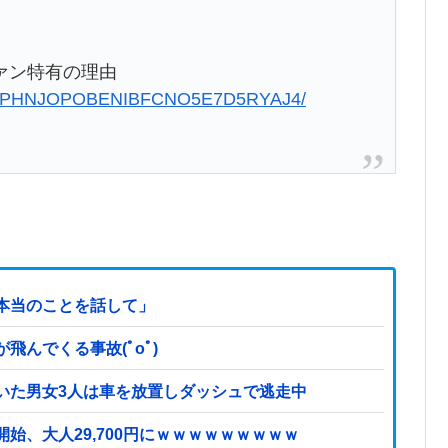
ァン特有の理由
30914-PHNJOPOBENIBFCNO5E7D5RYAJ4/
本当のことを話して」
んでくる事故(ﾟoﾟ)
いた男女3人は車を放置しダッシュで逃走中
始、大人29,700円にｗｗｗｗｗｗｗｗｗ