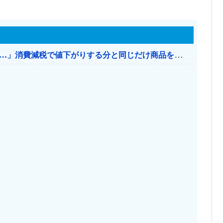
【消費税率1％】 「下げるのが筋なんですけど…」消費減税で値下がりする分と同じだけ商品を値上げして店頭価格を変えない店も