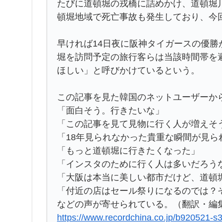
たびに道頓堀の戎橋に詰めかけ、道頓堀
頓堀地域で死亡事故も発生しており、今
早ければ14日夜に阪神タイガースの優
堀を訪問予定の旅行客らは当該時間帯を
ほしい」と呼びかけているという。
この記事を見た韓国のネットユーザーか
「面白そう。行きたいな」
「この記事を見て見物に行く人が増えそ
「18年見られなかった貴重な瞬間が見ら
「もっと道頓堀に行きたくなった」
「インスタのために行く人は多いだろう
「大阪は本当に美しい都市だけど、道頓
「付近の店はセール祭りになるのでは？
などの声が寄せられている。（翻訳・編集
https://www.recordchina.co.jp/b920521-s