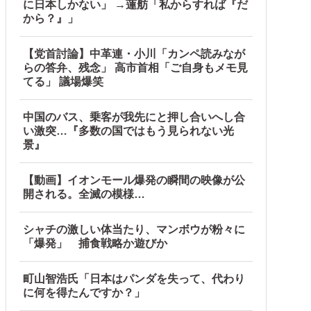
に日本しかない」 →蓮舫「私からすれば『だ
から？』」
【党首討論】中革連・小川「カンペ読みなが
らの答弁、残念」 高市首相「ご自身もメモ見
中国政府「1年間隠蔽」日本「隠蔽された事実報道！（2026年
てる」 議場爆笑
中国のバス、乗客が我先にと押し合いへし合
い激突…『多数の国ではもう見られない光
うな方針転換を……他
景』
【動画】イオンモール爆発の瞬間の映像が公
開される。全滅の模様…
シャチの激しい体当たり、マンボウが粉々に
「爆発」 捕食戦略か遊びか
町山智浩氏「日本はパンダを失って、代わり
に何を得たんですか？」