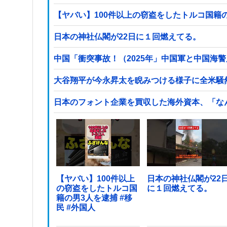
日本の神社仏閣が22日に１回燃えてる。
中国「衝突事故！（2025年」中国軍と中国海警
大谷翔平が今永昇太を睨みつける様子に全米騒
日本のフォント企業を買収した海外資本、「な
【ヤバい】100件以上
日本の神社仏閣が22
の窃盗をしたトルコ国
に１回燃えてる。
籍の男3人を逮捕 #移
民 #外国人