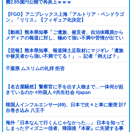
費2.65億円公開で再炎上ｗｗｗ
【FGO】アニプレックス上海「アルトリア・ペンドラゴ
ン」「リリス」【フィギュア化決定】
【動画】熊本県知事「ご遺族、被災者、自治体職員から
メディアの報道に対し、極めて強い不満や苦情が出てい
る」記者「具体的には？」→
【悲報】熊本県知事、報道陣土足取材にマジギレ「遺族
や被災者から強い不満でてる！」 → 記者「例えば？」
→ 知事、怒り通り越して呆れてしまう …...
千葉県 ムスリムの礼拝 拒否
【名古屋騒然】警察官に手を出す人物まで…一体何が起
きているのか #外国人 #共生社会 #japan
韓国人インフルエンサー(49)、日本で次々と車に衝突 計7
台巻き込み 八王子
海外「日本なんて行くんじゃなかった…」 日本を知って
しまったディズニー信者、帰国後『本家』に失望する事