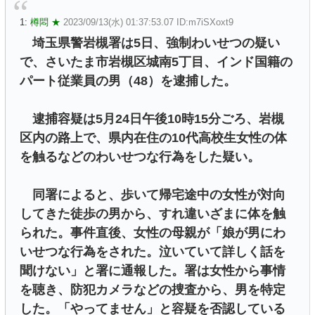
1:
樽悶 ★
2023/09/13(水) 01:37:53.07 ID:m7iSXoxt9
埼玉県警岩槻署は5日、強制わいせつの疑い
で、さいたま市岩槻区城南5丁目、インド国籍の
パート従業員の男（48）を逮捕した。
逮捕容疑は5月24日午後10時15分ごろ、岩槻
区内の路上で、県内在住の10代高校生女性の体
を触るなどのわいせつな行為をした疑い。
同署によると、歩いて帰宅途中の女性が対向
してきた徒歩の男から、すれ違いざまに体を触
られた。事件直後、女性の母親が「娘が男にわ
いせつな行為をされた。泣いていて詳しく話を
聞けない」と署に通報した。署は女性から事情
を聴き、防犯カメラなどの捜査から、男を特定
した。「やってません」と容疑を否認している