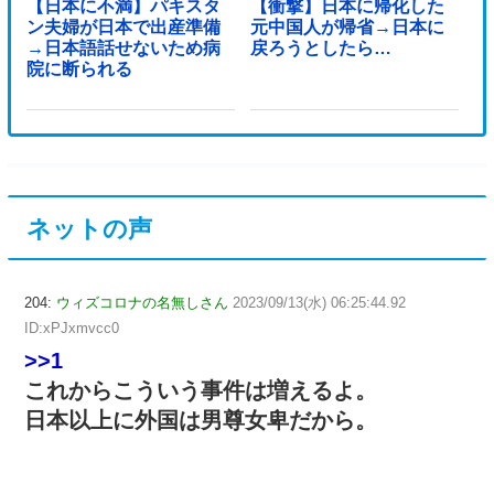
【日本に不満】パキスタ
【衝撃】日本に帰化した
ン夫婦が日本で出産準備
元中国人が帰省→日本に
→日本語話せないため病
戻ろうとしたら…
院に断られる
ネットの声
204:
ウィズコロナの名無しさん
2023/09/13(水) 06:25:44.92
ID:xPJxmvcc0
>>1
これからこういう事件は増えるよ。
日本以上に外国は男尊女卑だから。