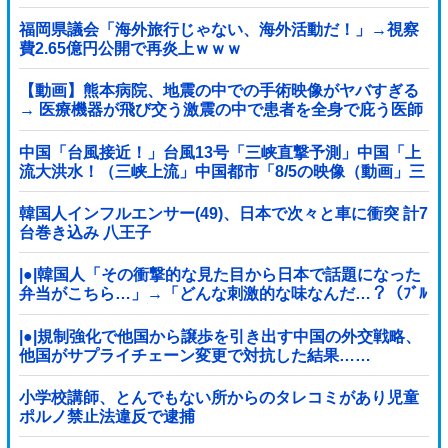
福岡県議会「海外旅行じゃない、海外活動だ！」→視察
費2.65億円公開で再炎上ｗｗｗ
【動画】熊本病院、地震の中での手術映像がヤバすぎる
→ 医療機器が飛び交う激震の中で患者を全身で庇う医師
らの咄嗟の行動に世界中から絶賛の嵐
中国「台風接近！」台風13号「三峡直撃予測」中国「上
流大洪水！（三峡上流」中国都市「8/5の映像（動画」三
峡ダム「緊急放流（決壊危機」中国「下流大水害（震え
声」→
韓国人インフルエンサー(49)、日本で次々と車に衝突 計7
台巻き込み 八王子
|●|韓国人「その衝撃的な見た目から日本で話題になった
弁当がこちら…」→「どんな刺激的な味なんだ…？（ﾌﾞﾙ
ﾌﾞﾙ」＝韓国の反応
|●|規制強化で他国から譲歩を引き出す中国の外交戦略、
他国がサプライチェーン変更で対抗した結果……
小学校講師、とんでもない所からのタレコミがあり児童
ポルノ禁止法違反で逮捕