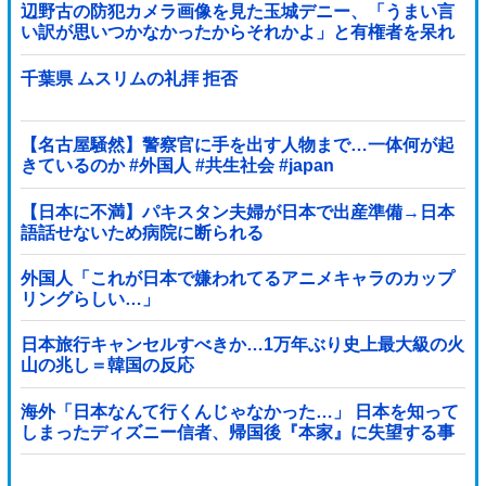
辺野古の防犯カメラ画像を見た玉城デニー、「うまい言
い訳が思いつかなかったからそれかよ」と有権者を呆れ
させるコメントを……
千葉県 ムスリムの礼拝 拒否
【名古屋騒然】警察官に手を出す人物まで…一体何が起
きているのか #外国人 #共生社会 #japan
【日本に不満】パキスタン夫婦が日本で出産準備→日本
語話せないため病院に断られる
外国人「これが日本で嫌われてるアニメキャラのカップ
リングらしい…」
日本旅行キャンセルすべきか…1万年ぶり史上最大級の火
山の兆し＝韓国の反応
海外「日本なんて行くんじゃなかった…」 日本を知って
しまったディズニー信者、帰国後『本家』に失望する事
態に