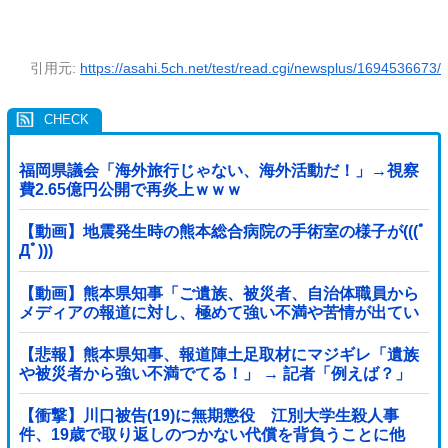
引用元:
https://asahi.5ch.net/test/read.cgi/newsplus/1694536673/
福岡県議会「海外旅行じゃない、海外活動だ！」→視察
費2.65億円公開で再炎上ｗｗｗ
【動画】地震発生時の熊本総合病院の手術室の様子が(((ﾟ
Дﾟ)))
【動画】熊本県知事「ご遺族、被災者、自治体職員から
メディアの報道に対し、極めて強い不満や苦情が出てい
る」記者「具体的には？」→
【悲報】熊本県知事、報道陣土足取材にマジギレ「遺族
や被災者から強い不満でてる！」 → 記者「例えば？」
→ 知事、怒り通り越して呆れてしまう …...
【衝撃】川口被告(19)に無期懲役 江別大学生殺人事
件、19歳で取り返しのつかない代償を背負うことに他