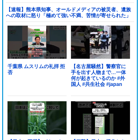
態に
【速報】熊本県知事、オールドメディアの被災者、遺族
への取材に怒り「極めて強い不満、苦情が寄せられた」
他
千葉県 ムスリムの礼拝 拒
【名古屋騒然】警察官に
否
手を出す人物まで…一体
何が起きているのか #外
国人 #共生社会 #japan