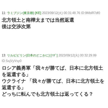
11:
ラミブジン(東京都) [KE]
2023/09/12(火) 00:31:48.76 ID:9MblR7df0
北方領土と南樺太までは当然返還
後は交渉次第
13:
リルピビリン(日本のどこかに) [ﾆﾀﾞ]
2023/09/12(火) 00:32:29.99
ID:SsjVyVsy0
ロシア義勇軍「我々が勝てば、日本に北方領土
を返還する」
ウクライナ 「我々が勝てば、日本に北方領土を
返還する」
どっちに転んでも北方領土は返ってくる？