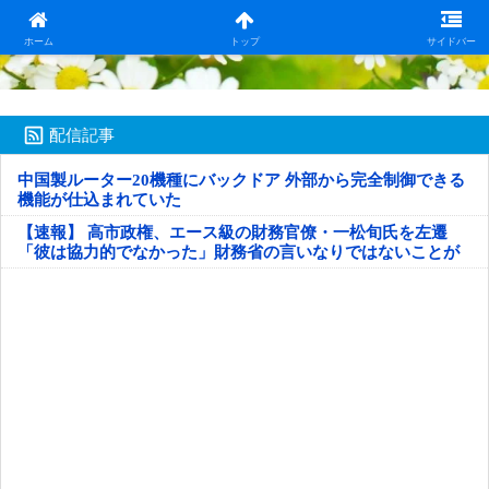
日本第一！ニュース録
ホーム
トップ
サイドバー
配信記事
中国製ルーター20機種にバックドア 外部から完全制御できる
機能が仕込まれていた
【速報】 高市政権、エース級の財務官僚・一松旬氏を左遷
「彼は協力的でなかった」財務省の言いなりではないことが
判明