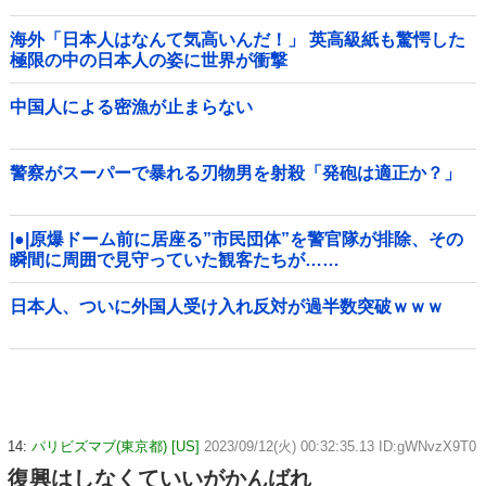
海外「日本人はなんて気高いんだ！」 英高級紙も驚愕した
極限の中の日本人の姿に世界が衝撃
中国人による密漁が止まらない
警察がスーパーで暴れる刃物男を射殺「発砲は適正か？」
|●|原爆ドーム前に居座る”市民団体”を警官隊が排除、その
瞬間に周囲で見守っていた観客たちが……
日本人、ついに外国人受け入れ反対が過半数突破ｗｗｗ
14:
パリビズマブ(東京都) [US]
2023/09/12(火) 00:32:35.13 ID:gWNvzX9T0
復興はしなくていいがかんばれ