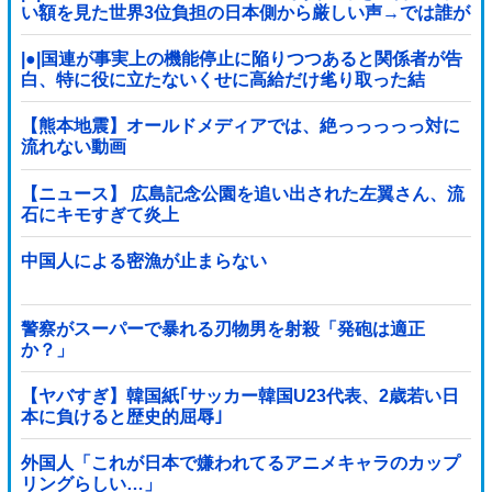
い額を見た世界3位負担の日本側から厳しい声→では誰が
払っていないのか言え
|●|国連が事実上の機能停止に陥りつつあると関係者が告
白、特に役に立たないくせに高給だけ毟り取った結
果……
【熊本地震】オールドメディアでは、絶っっっっっ対に
流れない動画
【ニュース】 広島記念公園を追い出された左翼さん、流
石にキモすぎて炎上
中国人による密漁が止まらない
警察がスーパーで暴れる刃物男を射殺「発砲は適正
か？」
【ヤバすぎ】韓国紙｢サッカー韓国U23代表、2歳若い日
本に負けると歴史的屈辱｣
外国人「これが日本で嫌われてるアニメキャラのカップ
リングらしい…」