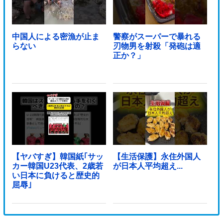
中国人による密漁が止ま
警察がスーパーで暴れる
らない
刃物男を射殺「発砲は適
正か？」
【ヤバすぎ】韓国紙｢サッ
【生活保護】永住外国人
カー韓国U23代表、2歳若
が日本人平均超え...
い日本に負けると歴史的
屈辱｣