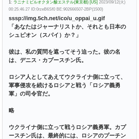
1:
ラニナミビルオクタン酸エステル(東京都) [US]
2023/09/12(火)
00:25:46.27 ID:0rzeB6Sf0 BE:902666507-2BP(1500)
sssp://img.5ch.net/ico/u_oppai_u.gif
「あなたはジャーナリストか、それとも日本の
シュピオン（スパイ）か？」
彼は、私の質問を遮ってそう迫った。彼の名
は、デニス・カプースチン氏。
ロシア人としてあえてウクライナ側に立って、
軍事侵攻を続けるロシアと戦う「ロシア義勇
軍」の司令官だ。
略
ウクライナ側に立って戦うロシア義勇軍。カプ
ースチン氏は、最終的には、ロシアのプーチン