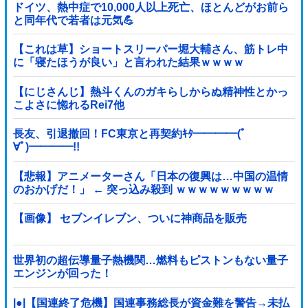
ドイツ、熱中症で10,000人以上死亡、ほとんどがお前ら
と同年代で若者は元気💪
【これは草】ショートスリーパー堀大輔さん、筋トレ中
に「寝たほうが良い」と言われた結果ｗｗｗｗ
【にじさんじ】熱斗くんのガキらしからぬ精神性とかっ
こよさに惚れるRei7他
長友、引退撤回！FC東京と再契約ｷﾀ━━━━(ﾟ
∀ﾟ)━━━━!!
【悲報】アニメーターさん「日本の復興は…中国の温情
のおかげだ！」 ← 突っ込み殺到 ｗｗｗｗｗｗｗｗｗ
【画像】 セブンイレブン、ついに神商品を販売
世界初の超伝導量子熱機関…燃料もピストンもない量子
エンジンが回った！
|●|【国連終了危機】国連事務総長が資金難を警告→未払