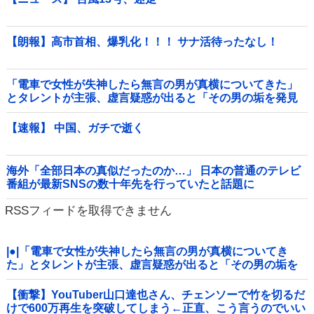
【朗報】高市首相、爆乳化！！！ サナ活待ったなし！
「電車で女性が失神したら無言の男が真横についてきた」
とタレントが主張、虚言疑惑が出ると「その男の垢を発見
した」と追加主張するも……他
【速報】 中国、ガチで逝く
海外「全部日本の真似だったのか…」 日本の普通のテレビ
番組が最新SNSの数十年先を行っていたと話題に
RSSフィードを取得できません
|●|「電車で女性が失神したら無言の男が真横についてき
た」とタレントが主張、虚言疑惑が出ると「その男の垢を
発見した」と追加主張するも……
【衝撃】YouTuber山口達也さん、チェンソーで竹を切るだ
けで600万再生を突破してしまう←正直、こう言うのでいい