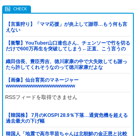
【言葉狩り】「ママ応援」が炎上して謝罪…もう何も言
えない
【衝撃】YouTuber山口達也さん、チェンソーで竹を切る
だけで600万再生を突破してしまう←正直、こう言うの
でいいんだよなw w w w w w w w
織田信長、豊臣秀吉、徳川家康の中で大失敗しても謝っ
たら許してくれそうなのって徳川家康だよな
【画像】仙台育英のマネージャー
wwwwwwwwwwwwwwwwwww
RSSフィードを取得できません
【韓国株】 7月のKOSPI 28.9％下落…通貨危機を超える
過去最大の下げ幅
韓国人「地震で高市早苗ちゃんは北朝鮮の金正恩と比較