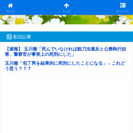
日本第一！ニュース録
ホーム
トップ
サイドバー
配信記事
【速報】 玉川徹「死んでいなければ銃刀法違反と公務執行妨
害、警察官が事実上の死刑にした」
玉川徹「包丁男を結果的に死刑にしたことになる」←これど
う思う？？？