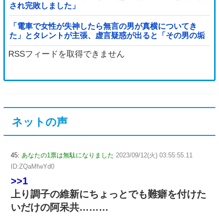
され完敗しました」
「電車で女性が失神したら無言の男が真横についてき
た」とタレントが主張、虚言疑惑が出ると「その男の垢
を発見した」と追加主張するも……他
RSSフィードを取得できません
ネットの声
45:
あなたの1票は無駄になりました
2023/09/12(火) 03:55:55.11
ID:ZQaMfwYd0
>>1
上り調子の維新にちょっとでも難癖を付けた
いだけの阿呆共………