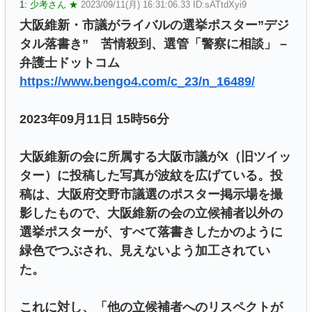
1:
少考さん ★
2023/09/11(月) 16:31:06.33 ID:sATtdXyi9
大阪維新・市議がライバルの選挙ポスター”デジ
タル落書き” 苦情殺到、選管「警察に相談」 –
弁護士ドットコム
https://www.bengo4.com/c_23/n_16489/
2023年09月11日 15時56分
大阪維新の会に所属する大阪市議がX（旧ツイッ
ター）に投稿した写真が波紋を広げている。投
稿は、大阪府交野市議選のポスター掲示場を撮
影したもので、大阪維新の会の立候補者以外の
選挙ポスターが、すべて落書きしたかのように
緑色でつぶされ、見えないよう加工されてい
た。
これに対し、「他の立候補者へのリスペクトが