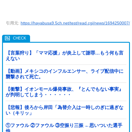
引用元:
https://hayabusa9.5ch.net/test/read.cgi/news/1694250007/
【言葉狩り】「ママ応援」が炎上して謝罪…もう何も言
えない
【動画】メキシコのインフルエンサー、ライブ配信中に
襲撃されて死亡。
【衝撃】イオンモール爆発事故、『とんでもない事実』
が判明してしまう・・・・・・
【悲報】後ろから岸田「為替介入は一時しのぎに過ぎな
い（キリッ」
①ファウル ②ファウル ③空振り三振 ←思いついた選手
他