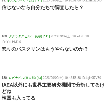
99:
ホスカルネット(茸) [ﾆﾀﾞ]
2023/09/09(土) 19:18:52.60 ID:ZGhOizBf0
信じないなら自分たちで調査したら？
109:
ダクラタスビル(千葉県) [ﾆﾀﾞ]
2023/09/09(土) 19:24:45.18
ID:lYkLHMJl0
怒りのバスクリンはもうやらないのか？
130:
ロピナビル(東京都) [ﾇｺ]
2023/09/09(土) 19:42:53.88 ID:LgN0i7V60
IAEA以外にも世界主要研究機関で分析してるけ
どね
韓国も入ってる