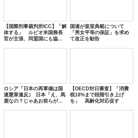
【国際刑事裁判所ICC】「解
国連が皇室典範について
体する」 ルビオ米国務長
「男女平等の保証」を求め
官が主張、同盟国にも協力
て改正を勧告
求める
ロシア「日本の再軍備は国
【OECD対日審査】「消費
連憲章違反｣ 日本「え、馬
税18%まで段階引き上げ
鹿なの？じゃあお前らがウ
を」 高齢化対応促す
にやってることは何だよ｣