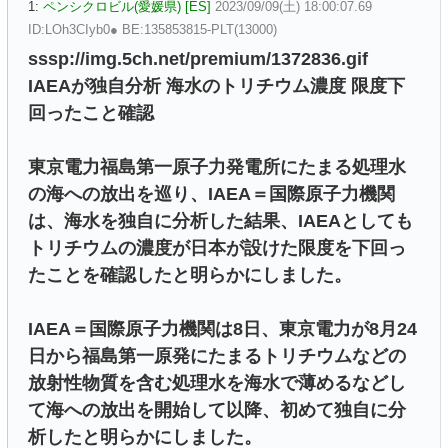
1:
ペンシクロビル(愛媛県) [ES]
2023/09/09(土) 18:00:07.69
ID:LOh3CIyb0● BE:135853815-PLT(13000)
sssp://img.5ch.net/premium/1372836.gif
IAEAが独自分析 海水のトリチウム濃度 限度下
回ったこと確認
東京電力福島第一原子力発電所にたまる処理水
の海への放出を巡り、IAEA＝国際原子力機関
は、海水を独自に分析した結果、IAEAとしても
トリチウムの濃度が日本が設けた限度を下回っ
たことを確認したと明らかにしました。
IAEA＝国際原子力機関は8日、東京電力が8月24
日から福島第一原発にたまるトリチウムなどの
放射性物質を含む処理水を海水で薄めるなどし
て海への放出を開始して以降、初めて独自に分
析したと明らかにしました。