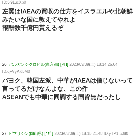
ID:5l91ucXp0
左翼はIAEAの買収の仕方をイスラエルや北朝鮮
みたいな国に教えてやれよ
報酬数千億円貰えるぞ
26:
バルガンシクロビル(東京都) [PH]
2023/09/09(土) 18:14:26.64
ID:qFVyAK5M0
パヨク、韓国左派、中華がIAEAは信じないって
言ってるだけなんよな、この件
ASEANでも中華に同調する国皆無だったし
27:
ピマリシン(岡山県) [ﾆﾀﾞ]
2023/09/09(土) 18:15:21.48 ID:yTP1fa080