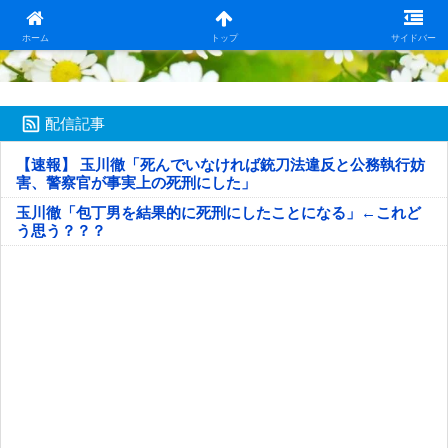
日本第一！ニュース録
ホーム
トップ
サイドバー
配信記事
【速報】 玉川徹「死んでいなければ銃刀法違反と公務執行妨
害、警察官が事実上の死刑にした」
玉川徹「包丁男を結果的に死刑にしたことになる」←これど
う思う？？？