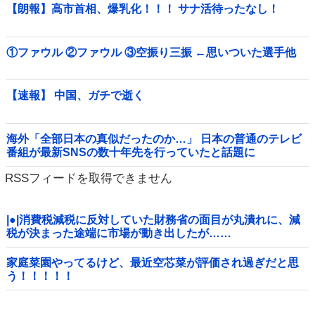
【朗報】高市首相、爆乳化！！！ サナ活待ったなし！
①ファウル ②ファウル ③空振り三振 ←思いついた選手他
【速報】 中国、ガチで逝く
海外「全部日本の真似だったのか…」 日本の普通のテレビ
番組が最新SNSの数十年先を行っていたと話題に
RSSフィードを取得できません
|●|消費税減税に反対していた財務省の面目が丸潰れに、減
税が決まった途端に市場が動き出したが……
家庭菜園やってるけど、最近空芯菜が評価され過ぎだと思
う！！！！！