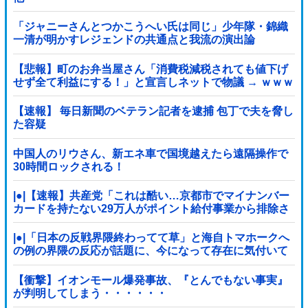
「ジャニーさんとつかこうへい氏は同じ」少年隊・錦織
一清が明かすレジェンドの共通点と我流の演出論
【悲報】町のお弁当屋さん「消費税減税されても値下げ
せず全て利益にする！」と宣言しネットで物議 → ｗｗｗ
ｗｗｗｗｗｗｗｗｗｗｗ
【速報】 毎日新聞のベテラン記者を逮捕 包丁で夫を脅し
た容疑
中国人のリウさん、新エネ車で国境越えたら遠隔操作で
30時間ロックされる！
|●|【速報】共産党「これは酷い…京都市でマイナンバー
カードを持たない29万人がポイント給付事業から排除さ
れた」
|●|「日本の反戦界隈終わってて草」と海自トマホークへ
の例の界隈の反応が話題に、今になって存在に気付いて
しまった結果……
【衝撃】イオンモール爆発事故、『とんでもない事実』
が判明してしまう・・・・・・