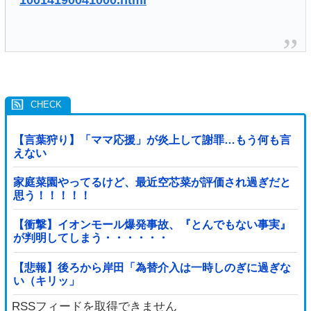
10014190041000.html
【言葉狩り】「ママ応援」が炎上して謝罪…もう何も言
えない
家庭菜園やってるけど、最近空芯菜が評価され過ぎだと
思う！！！！！
【衝撃】イオンモール爆発事故、『とんでもない事実』
が判明してしまう・・・・・・
【悲報】後ろから岸田「為替介入は一時しのぎに過ぎな
い（キリッ」
RSSフィードを取得できません