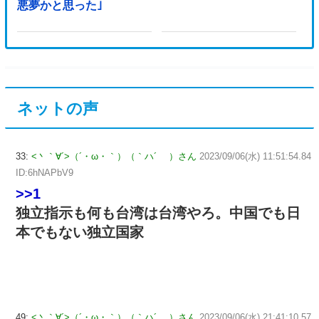
悪夢かと思った｣
ネットの声
33:
<丶｀∀´>（´・ω・｀）（｀ハ´ ）さん
2023/09/06(水) 11:51:54.84
ID:6hNAPbV9
>>1
独立指示も何も台湾は台湾やろ。中国でも日
本でもない独立国家
49:
<丶｀∀´>（´・ω・｀）（｀ハ´ ）さん
2023/09/06(水) 21:41:10.57