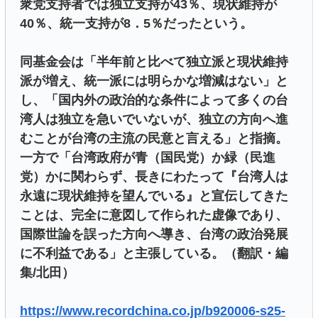
衆党支持者では独立支持が43％、現状維持が
40％、統一支持が8．5％だったという。
同基金会は「半年前と比べて独立派と現状維持
派が増え、統一派には明らかな増減はない」と
し、「国内外の政治的な条件によって多くの台
湾人は独立を急いでいないが、独立の方向へ進
むことが台湾の主流の民意と言える」と指摘。
一方で「台湾政府が青（国民党）か緑（民進
党）かに関わらず、長きにわたって『台湾人は
永遠に現状維持を望んでいる』と宣伝してきた
ことは、完全に意図して作られた虚像であり、
国際世論を誤った方向へ導き、台湾の政治発展
に不利益である」と主張している。（翻訳・編
集/北田）
https://www.recordchina.co.jp/b920006-s25-