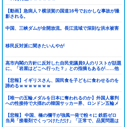
【動画】急病人？横須賀の国道16号でおかしな事故が撮
影される。
中国、三峡ダムが全開放流。長江流域で深刻な洪水被害
移民反対派に聞きたいんやが
高市内閣の方針に反対した自民党議員9人のリストが話題
に、「岩屋はどこへ行った？」との指摘もあるが……他
【悲報】イギリスさん、国民食を子どもに食わせるのを
諦めるｗｗｗｗｗｗｗ
【唯一の五輪メダルを日本に奪われるのか】外国人審判
への性接待で大揺れの韓国サッカー界、ロンドン五輪メ
ダル剝奪…
【悲報】 中国、橋の欄干が強風一発で粉々に 鉄筋ゼロ
当局「接着剤でくっつけただけ」「正常で、品質問題は
ない」