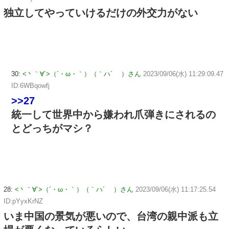
独立してやっていけるだけの外交力がない
30:
<丶｀∀´>（´・ω・｀）（｀ハ´ ）さん
2023/09/06(水) 11:29:09.47
ID:6WBqowfj
>>27
統一して世界中から嫌われ爪弾きにされるの
とどっちがマシ？
28:
<丶｀∀´>（´・ω・｀）（｀ハ´ ）さん
2023/09/06(水) 11:17:25.54
ID:pYyxKrNZ
いま中国の景気が悪いので、台湾の親中派も立