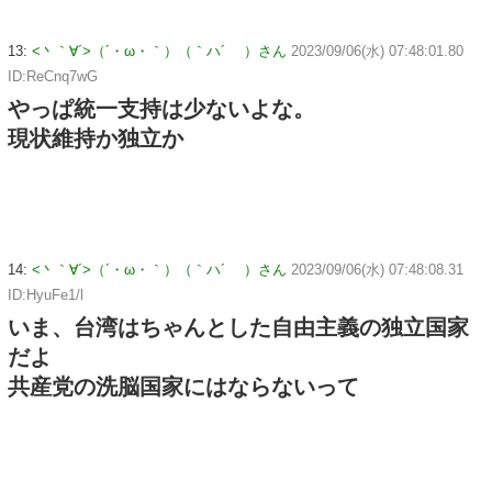
13:
<丶｀∀´>（´・ω・｀）（｀ハ´ ）さん
2023/09/06(水) 07:48:01.80
ID:ReCnq7wG
やっぱ統一支持は少ないよな。
現状維持か独立か
14:
<丶｀∀´>（´・ω・｀）（｀ハ´ ）さん
2023/09/06(水) 07:48:08.31
ID:HyuFe1/l
いま、台湾はちゃんとした自由主義の独立国家
だよ
共産党の洗脳国家にはならないって