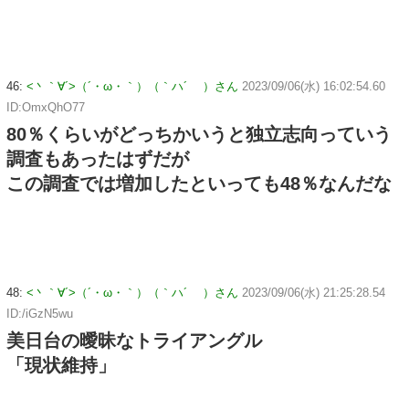
46:
<丶｀∀´>（´・ω・｀）（｀ハ´ ）さん
2023/09/06(水) 16:02:54.60
ID:OmxQhO77
80％くらいがどっちかいうと独立志向っていう
調査もあったはずだが
この調査では増加したといっても48％なんだな
48:
<丶｀∀´>（´・ω・｀）（｀ハ´ ）さん
2023/09/06(水) 21:25:28.54
ID:/iGzN5wu
美日台の曖昧なトライアングル
「現状維持」