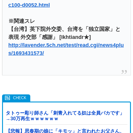
c100-d0052.html
※関連スレ
【台湾】英下院外交委、台湾を「独立国家」と
表現 外交部「感謝」 [Ikhtiandr★]
http://lavender.5ch.net/test/read.cgi/news4plu
s/1693431573/
タトゥー彫り師さん「刺青入れてる奴は全員バカです」
→30万再生ｗｗｗｗｗｗ
【悲報】思春期の娘に「キモッ」と言われたお父さん、