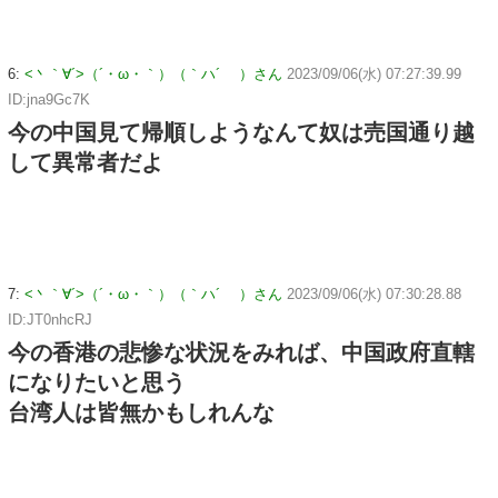
6:
<丶｀∀´>（´・ω・｀）（｀ハ´ ）さん
2023/09/06(水) 07:27:39.99
ID:jna9Gc7K
今の中国見て帰順しようなんて奴は売国通り越
して異常者だよ
7:
<丶｀∀´>（´・ω・｀）（｀ハ´ ）さん
2023/09/06(水) 07:30:28.88
ID:JT0nhcRJ
今の香港の悲惨な状況をみれば、中国政府直轄
になりたいと思う
台湾人は皆無かもしれんな