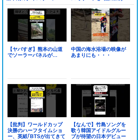
る！！！！！！！！他
【ヤバすぎ】熊本の山道
中国の海水浴場の映像が
でソーラーパネルが…
あまりにも・・・
【批判】ワールドカップ
【なんで】竹島ソングを
決勝のハーフタイムショ
歌う韓国アイドルグルー
ー、英紙｢BTSが出てきて
プが待望の日本デビュー