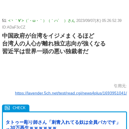
51:
<丶｀∀´>（´・ω・｀）（｀ハ´ ）さん
2023/09/07(木) 05:26:52.39
ID:ADaF3cCZ
中国政府が台湾をイジメまくるほど
台湾人の人心が離れ独立志向が強くなる
習近平は世界一頭の悪い独裁者だ
引用元:
https://lavender.5ch.net/test/read.cgi/news4plus/1693951041/
タトゥー彫り師さん「刺青入れてる奴は全員バカです」
→30万再生ｗｗｗｗｗｗ