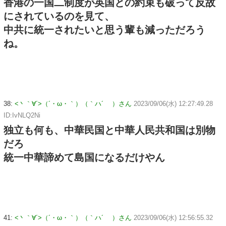
香港の一国二制度が英国との約束も破って反故
にされているのを見て、
中共に統一されたいと思う輩も減っただろう
ね。
38:
<丶｀∀´>（´・ω・｀）（｀ハ´ ）さん
2023/09/06(水) 12:27:49.28
ID:IvNLQ2Ni
独立も何も、中華民国と中華人民共和国は別物
だろ
統一中華諦めて島国になるだけやん
41:
<丶｀∀´>（´・ω・｀）（｀ハ´ ）さん
2023/09/06(水) 12:56:55.32