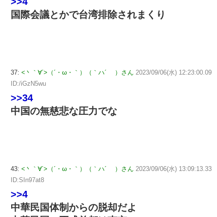
>>4
国際会議とかで台湾排除されまくり
37:
<丶｀∀´>（´・ω・｀）（｀ハ´ ）さん
2023/09/06(水) 12:23:00.09
ID:/iGzN5wu
>>34
中国の無慈悲な圧力でな
43:
<丶｀∀´>（´・ω・｀）（｀ハ´ ）さん
2023/09/06(水) 13:09:13.33
ID:SIn97at8
>>4
中華民国体制からの脱却だよ