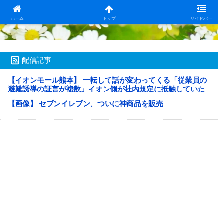
日本第一！ニュース録
ホーム
トップ
サイドバー
配信記事
【イオンモール熊本】 一転して話が変わってくる「従業員の
避難誘導の証言が複数」イオン側が社内規定に抵触していた
疑い
【画像】 セブンイレブン、ついに神商品を販売