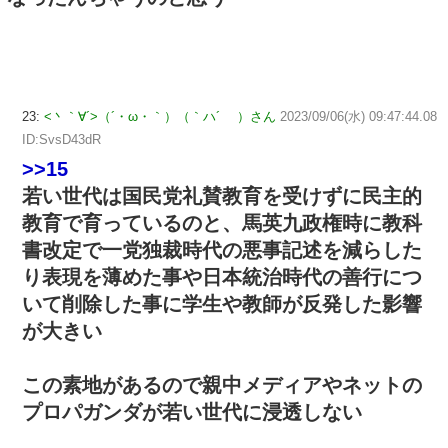
23:
<丶｀∀´>（´・ω・｀）（｀ハ´ ）さん
2023/09/06(水) 09:47:44.08
ID:SvsD43dR
>>15
若い世代は国民党礼賛教育を受けずに民主的
教育で育っているのと、馬英九政権時に教科
書改定で一党独裁時代の悪事記述を減らした
り表現を薄めた事や日本統治時代の善行につ
いて削除した事に学生や教師が反発した影響
が大きい
この素地があるので親中メディアやネットの
プロパガンダが若い世代に浸透しない