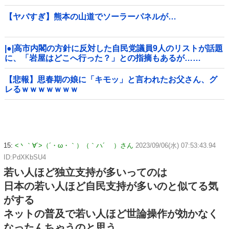
【ヤバすぎ】熊本の山道でソーラーパネルが…
|●|高市内閣の方針に反対した自民党議員9人のリストが話題
に、「岩屋はどこへ行った？」との指摘もあるが……
【悲報】思春期の娘に「キモッ」と言われたお父さん、グ
レるｗｗｗｗｗｗｗ
15:
<丶｀∀´>（´・ω・｀）（｀ハ´ ）さん
2023/09/06(水) 07:53:43.94
ID:PdXKbSU4
若い人ほど独立支持が多いってのは
日本の若い人ほど自民支持が多いのと似てる気
がする
ネットの普及で若い人ほど世論操作が効かなく
なったんちゃうのと思う