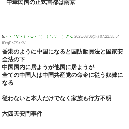
中華民国の正式首都は南京
5:
<丶｀∀´>（´・ω・｀）（｀ハ´ ）さん
2023/09/06(水) 07:21:35.54
ID:gPnZSaKV
香港のように中国になると国防動員法と国家安
全法の下
中国国内に居ようが他国に居ようが
全ての中国人は中国共産党の命令に従う奴隷に
なる
従わないと本人だけでなく家族も行方不明
六四天安門事件