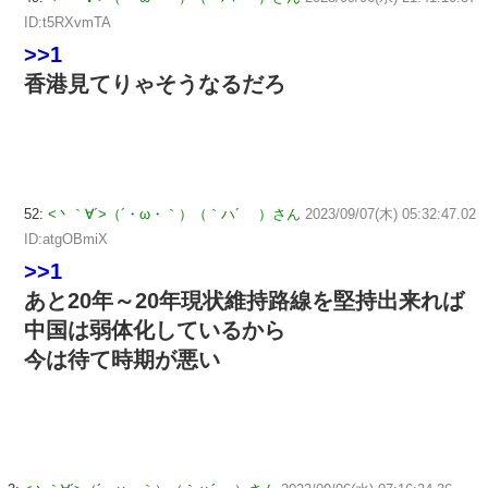
ID:t5RXvmTA
>>1
香港見てりゃそうなるだろ
52:
<丶｀∀´>（´・ω・｀）（｀ハ´ ）さん
2023/09/07(木) 05:32:47.02
ID:atgOBmiX
>>1
あと20年～20年現状維持路線を堅持出来れば
中国は弱体化しているから
今は待て時期が悪い