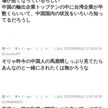
場が悪くなっているらしい
中国の輸出企業トップテンの中に台湾企業が半
数くらいいて、中国国内の状況をいろいろ知っ
てるだろうし
29:
<丶｀∀´>（´・ω・｀）（｀ハ´ ）さん
2023/09/06(水) 11:19:26.19
ID:xUc4noFP
そりゃ昨今の中国人の馬鹿晒しっぷり見てたら
あんなのと一緒にされたくは無かろうな
32:
<丶｀∀´>（´・ω・｀）（｀ハ´ ）さん
2023/09/06(水) 11:47:49.38
ID:HfNMWRCF