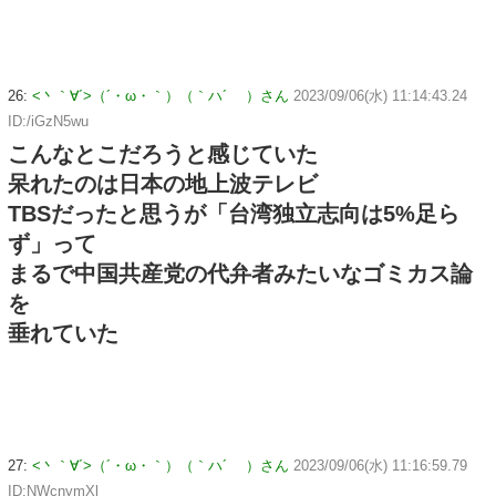
26:
<丶｀∀´>（´・ω・｀）（｀ハ´ ）さん
2023/09/06(水) 11:14:43.24
ID:/iGzN5wu
こんなとこだろうと感じていた
呆れたのは日本の地上波テレビ
TBSだったと思うが「台湾独立志向は5%足ら
ず」って
まるで中国共産党の代弁者みたいなゴミカス論
を
垂れていた
27:
<丶｀∀´>（´・ω・｀）（｀ハ´ ）さん
2023/09/06(水) 11:16:59.79
ID:NWcnymXl