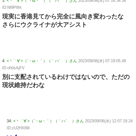
3:
<丶｀∀´>（´・ω・｀）（｀ハ´ ）さん
2023/09/06(水) 07:16:34.36
ID:Nf9Pl8rt
現実に香港見てから完全に風向き変わったな
さらにウクライナが大アシスト
4:
<丶｀∀´>（´・ω・｀）（｀ハ´ ）さん
2023/09/06(水) 07:19:05.49
ID:oh0sAjFV
別に支配されているわけではないので、ただの
現状維持だわな
34:
<丶｀∀´>（´・ω・｀）（｀ハ´ ）さん
2023/09/06(水) 12:07:19.24
ID:zU2HX89I