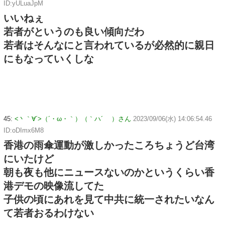
ID:yULuaJpM
いいねぇ
若者がというのも良い傾向だわ
若者はそんなにと言われているが必然的に親日
にもなっていくしな
45:
<丶｀∀´>（´・ω・｀）（｀ハ´ ）さん
2023/09/06(水) 14:06:54.46
ID:oDImx6M8
香港の雨傘運動が激しかったころちょうど台湾
にいたけど
朝も夜も他にニュースないのかというくらい香
港デモの映像流してた
子供の頃にあれを見て中共に統一されたいなん
て若者おるわけない