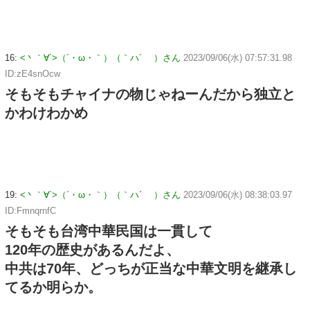
16:
<丶｀∀´>（´・ω・｀）（｀ハ´ ）さん
2023/09/06(水) 07:57:31.98
ID:zE4snOcw
そもそもチャイナの物じゃねーんだから独立と
かわけわかめ
19:
<丶｀∀´>（´・ω・｀）（｀ハ´ ）さん
2023/09/06(水) 08:38:03.97
ID:FmnqrnfC
そもそも台湾中華民国は一貫して
120年の歴史があるんだよ、
中共は70年、どっちが正当な中華文明を継承し
てるか明らか。