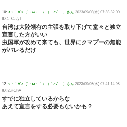
10:
<丶｀∀´>（´・ω・｀）（｀ハ´ ）さん
2023/09/06(水) 07:36:32.00
ID:1TCJi/yT
台湾は大陸領有の主張を取り下げて堂々と独立
宣言した方がいい
虫国軍が攻めて来ても、世界にクマプーの無能
がバレるだけ
12:
<丶｀∀´>（´・ω・｀）（｀ハ´ ）さん
2023/09/06(水) 07:41:14.98
ID:l2uF1lnA
すでに独立しているからな
あえて宣言をする必要もないかも？