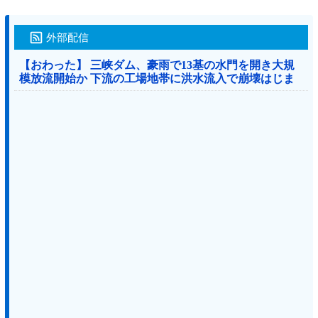
外部配信
【おわった】 三峡ダム、豪雨で13基の水門を開き大規
模放流開始か 下流の工場地帯に洪水流入で崩壊はじま
る