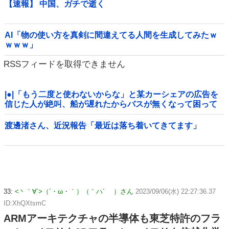
【速報】 中国、ガチで逝く
AI「物の使い方を真剣に間違えてる人間を生成してみたｗ
ｗｗｗ」
RSSフィードを取得できません
|●|「もう二度と使わないからな」と某カーシェアの広告を
信じた人が絶叫、船が遅れたからバスが無くなって困って
たりこの看板が…
渡邊渚さん、近況報告「最近は落ち着いてきてます」
33:
<丶｀∀´>（´・ω・｀）（｀ハ´ ）さん
2023/09/06(水) 22:27:36.37
ID:XhQXtsmC
ARMアーキテクチャの半導体も東芝特許のフラ