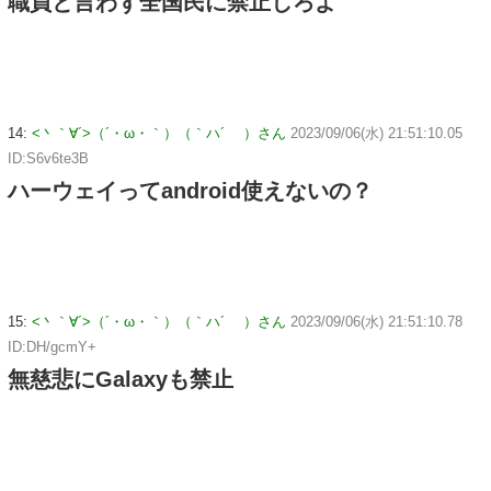
職員と言わず全国民に禁止しろよ
14:
<丶｀∀´>（´・ω・｀）（｀ハ´ ）さん
2023/09/06(水) 21:51:10.05
ID:S6v6te3B
ハーウェイってandroid使えないの？
15:
<丶｀∀´>（´・ω・｀）（｀ハ´ ）さん
2023/09/06(水) 21:51:10.78
ID:DH/gcmY+
無慈悲にGalaxyも禁止