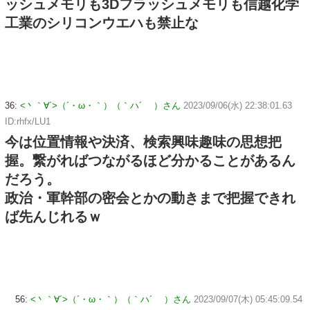
ッシュメモリも3Dフラッシュメモリも信越化学
工業のシリコンウエハも禁止な
36:
<丶｀∀´>（´・ω・｀）（｀ハ´ ）さん
2023/09/06(水) 22:38:01.63
ID:rhfx/LU1
今は位置情報や決済、検索興味趣味の思想把
握。繋がればつながるほど分かることがあるん
だろう。
政治・軍幹部の密会とかの動きまで把握できれ
ば先んじれるｗ
56:
<丶｀∀´>（´・ω・｀）（｀ハ´ ）さん
2023/09/07(木) 05:45:09.54