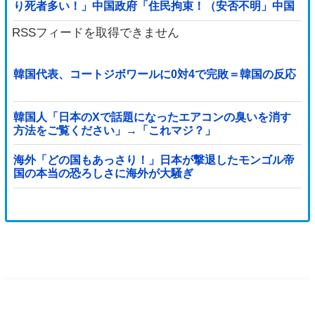
り死者多い！」中国政府「住民拘束！（安否不明」中国
当局「救助隊動画も削除」台風13号「三峡ﾀﾞ...
RSSフィードを取得できません
韓国代表、コートジボワールに0対4で完敗＝韓国の反応
韓国人「日本のXで話題になったエアコンの臭いを消す
方法をご覧ください」→「これマジ？」
海外「どの国もあっさり！」日本が撃退したモンゴル帝
国の本当の恐ろしさに海外が大騒ぎ