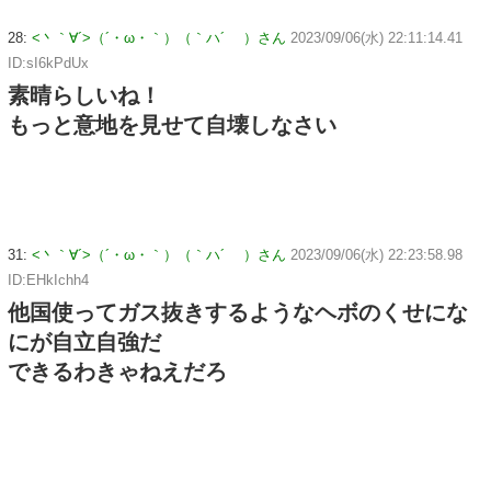
28:
<丶｀∀´>（´・ω・｀）（｀ハ´ ）さん
2023/09/06(水) 22:11:14.41
ID:sI6kPdUx
素晴らしいね！
もっと意地を見せて自壊しなさい
31:
<丶｀∀´>（´・ω・｀）（｀ハ´ ）さん
2023/09/06(水) 22:23:58.98
ID:EHkIchh4
他国使ってガス抜きするようなヘボのくせにな
にが自立自強だ
できるわきゃねえだろ