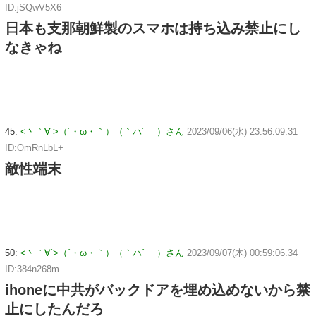
ID:jSQwV5X6
日本も支那朝鮮製のスマホは持ち込み禁止にし
なきゃね
45:
<丶｀∀´>（´・ω・｀）（｀ハ´ ）さん
2023/09/06(水) 23:56:09.31
ID:OmRnLbL+
敵性端末
50:
<丶｀∀´>（´・ω・｀）（｀ハ´ ）さん
2023/09/07(木) 00:59:06.34
ID:384n268m
ihoneに中共がバックドアを埋め込めないから禁
止にしたんだろ