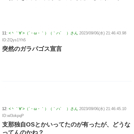
11:
<丶｀∀´>（´・ω・｀）（｀ハ´ ）さん
2023/09/06(水) 21:46:43.98
ID:ZQys1Yh5
突然のガラパゴス宣言
12:
<丶｀∀´>（´・ω・｀）（｀ハ´ ）さん
2023/09/06(水) 21:46:45.10
ID:wl3okpqP
支那独自OSとかいってたのが有ったが、どうな
ってんのかね？