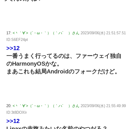
17:
<丶｀∀´>（´・ω・｀）（｀ハ´ ）さん
2023/09/06(水) 21:51:57.51
ID:S6EF24pt
>>12
一番うまく行ってるのは、ファーウェイ独自
のHarmonyOSかな。
まあこれも結局Androidのフォークだけど。
20:
<丶｀∀´>（´・ω・｀）（｀ハ´ ）さん
2023/09/06(水) 21:55:49.99
ID:3t8DOXIr
>>12
Linaxの赤旗みたいな名前のやつだろ？