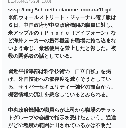
BE:456446275-2BP(1000)
sssp://img.5ch.net/ico/anime_morara01.gif
米紙ウォールストリート・ジャーナル電子版は
６日、中国政府が中央政府機関の職員に対し、
米アップルのｉＰｈｏｎｅ（アイフォーン）な
ど海外メーカーの携帯機器を職場に持ち込まな
いよう命じ、業務使用を禁止したと報じた。複
数の関係者の話としている。
習近平指導部は科学技術の「自立自強」を掲
げ、外国技術への依存度を減らそうとしてい
る。サイバーセキュリティー強化の観点から、
機密情報の流出を懸念しているとみられる。
中央政府機関の職員らが上司から職場のチャッ
トグループや会議で指示を受けたという。通達
がどの程度の範囲に出されているかは不明だ