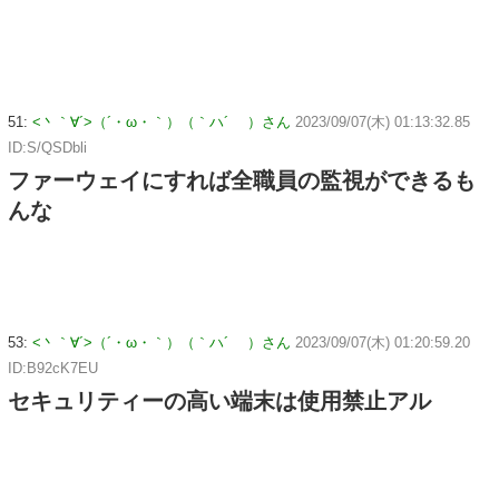
51:
<丶｀∀´>（´・ω・｀）（｀ハ´ ）さん
2023/09/07(木) 01:13:32.85
ID:S/QSDbli
ファーウェイにすれば全職員の監視ができるも
んな
53:
<丶｀∀´>（´・ω・｀）（｀ハ´ ）さん
2023/09/07(木) 01:20:59.20
ID:B92cK7EU
セキュリティーの高い端末は使用禁止アル