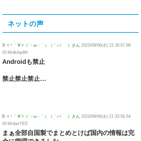
ネットの声
3:
<丶｀∀´>（´・ω・｀）（｀ハ´ ）さん
2023/09/06(水) 21:30:57.98
ID:M/dkApdW
Androidも禁止
禁止禁止禁止…
5:
<丶｀∀´>（´・ω・｀）（｀ハ´ ）さん
2023/09/06(水) 21:33:56.54
ID:6K4azYED
まぁ全部自国製でまとめとけば国内の情報は完