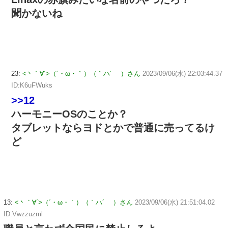
聞かないね
23:
<丶｀∀´>（´・ω・｀）（｀ハ´ ）さん
2023/09/06(水) 22:03:44.37
ID:K6uFWuks
>>12
ハーモニーOSのことか？
タブレットならヨドとかで普通に売ってるけ
ど
13:
<丶｀∀´>（´・ω・｀）（｀ハ´ ）さん
2023/09/06(水) 21:51:04.02
ID:Vwzzuzml