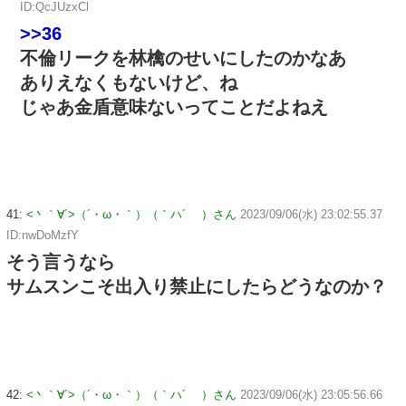
ID:QcJUzxCl
>>36
不倫リークを林檎のせいにしたのかなあ
ありえなくもないけど、ね
じゃあ金盾意味ないってことだよねえ
41:
<丶｀∀´>（´・ω・｀）（｀ハ´ ）さん
2023/09/06(水) 23:02:55.37
ID:nwDoMzfY
そう言うなら
サムスンこそ出入り禁止にしたらどうなのか？
42:
<丶｀∀´>（´・ω・｀）（｀ハ´ ）さん
2023/09/06(水) 23:05:56.66