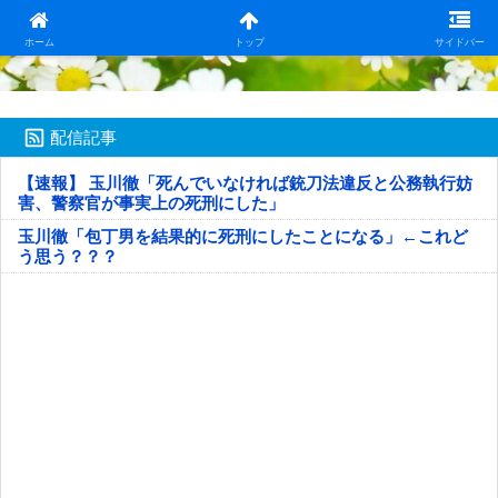
日本第一！ニュース録
ホーム
トップ
サイドバー
配信記事
【速報】 玉川徹「死んでいなければ銃刀法違反と公務執行妨
害、警察官が事実上の死刑にした」
玉川徹「包丁男を結果的に死刑にしたことになる」←これど
う思う？？？