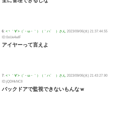
全に管理できるしな
6:
<丶｀∀´>（´・ω・｀）（｀ハ´ ）さん
2023/09/06(水) 21:37:44.55
ID:0oUe4wlF
アイヤーって言えよ
7:
<丶｀∀´>（´・ω・｀）（｀ハ´ ）さん
2023/09/06(水) 21:43:27.90
ID:jQDHkNC8
バックドアで監視できないもんなｗ