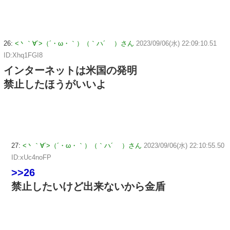
26:
<丶｀∀´>（´・ω・｀）（｀ハ´ ）さん
2023/09/06(水) 22:09:10.51
ID:Xhq1FGI8
インターネットは米国の発明
禁止したほうがいいよ
27:
<丶｀∀´>（´・ω・｀）（｀ハ´ ）さん
2023/09/06(水) 22:10:55.50
ID:xUc4noFP
>>26
禁止したいけど出来ないから金盾