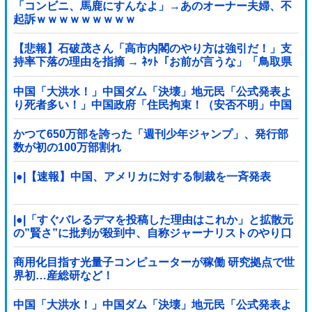
「コンビニ、馬鹿にすんなよ」→あのオーナー夫婦、不
起訴ｗｗｗｗｗｗｗｗｗ
【悲報】石破茂さん「高市内閣のやり方は強引だ！」支
持率下落の理由を指摘 → ﾈｯﾄ「お前が言うな」「鳥取県
だけ減税無しで！」 ｗｗｗｗｗｗｗｗｗｗｗｗｗｗ
中国「大洪水！」中国ダム「決壊」地元民「公式発表よ
り死者多い！」中国政府「住民拘束！（安否不明」中国
当局「救助隊動画も削除」台風13号「三峡ダム接近中」
→
かつて650万部を誇った「週刊少年ジャンプ」、発行部
数が初の100万部割れ
|●|【速報】中国、アメリカに対する制裁を一斉発表
|●|「すぐバレるデマを投稿した理由はこれか」と拡散元
の”賢さ”に批判が殺到中、自称ジャーナリストのやり口
というのが……
商用化目指す光量子コンピューターが稼働 研究拠点で世
界初…産総研など！
中国「大洪水！」中国ダム「決壊」地元民「公式発表よ