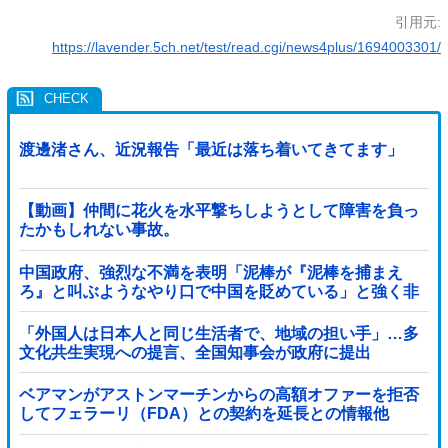
引用元:
https://lavender.5ch.net/test/read.cgi/news4plus/1694003301/
渡邊渚さん、近況報告「最近は落ち着いてきてます」
【動画】仲間に花火を水平撃ちしようとして障害を負っ
たかもしれない事故。
中国政府、強烈な不満を表明「泥棒が『泥棒を捕まえ
ろ』と叫ぶようなやり口で中国を貶めている」と強く非
難！
「外国人は日本人と同じ生活者で、地域の担い手」…多
文化共生実現への提言、全国知事会が政府に提出
ベアマンがアストンマーチンからの高額オファーを拒否
してフェラーリ（FDA）との契約を延長との情報他