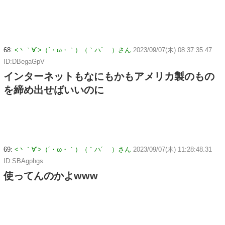
68:
<丶｀∀´>（´・ω・｀）（｀ハ´ ）さん
2023/09/07(木) 08:37:35.47
ID:DBegaGpV
インターネットもなにもかもアメリカ製のもの
を締め出せばいいのに
69:
<丶｀∀´>（´・ω・｀）（｀ハ´ ）さん
2023/09/07(木) 11:28:48.31
ID:SBAgphgs
使ってんのかよwww