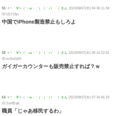
55:
<丶｀∀´>（´・ω・｀）（｀ハ´ ）さん
2023/09/07(木) 04:36:11.58
ID:IZjY33jo
中国でiPhone製造禁止もしろよ
58:
<丶｀∀´>（´・ω・｀）（｀ハ´ ）さん
2023/09/07(木) 06:14:22.81
ID:ecAeGj6A
ガイガーカウンターも販売禁止すれば？ｗ
64:
<丶｀∀´>（´・ω・｀）（｀ハ´ ）さん
2023/09/07(木) 07:34:46.19
ID:SxtifEqK
職員「じゃあ移民するわ」