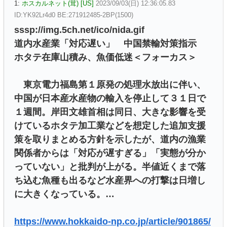
1:
ホスカルネット(茸) [US]
2023/09/03(日) 12:36:05.83
ID:YK92Lr4d0 BE:271912485-2BP(1500)
sssp://img.5ch.net/ico/nida.gif
道内水産業「対応遅い」 中国禁輸対策指示
ホタテ在庫山積み、魚価低迷＜フォーカス＞
東京電力福島第１原発の処理水放出に伴い、
中国が日本産水産物の輸入を停止して３１日で
１週間。岸田文雄首相は同日、大きな影響を受
けているホタテ加工業などを想定した追加支援
策を取りまとめる方針を示したが、道内の漁業
関係者からは「対応が遅すぎる」「実態が分か
っていない」と批判が上がる。半値近くまで落
ち込む魚種も出るなど水産界への打撃は日増し
に大きくなっている。…
https://www.hokkaido-np.co.jp/article/901865/