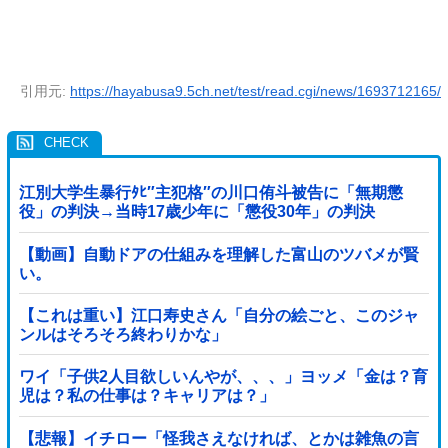
引用元:
https://hayabusa9.5ch.net/test/read.cgi/news/1693712165/
江別大学生暴行ﾀﾋ″主犯格″の川口侑斗被告に「無期懲
役」の判決→当時17歳少年に「懲役30年」の判決
【動画】自動ドアの仕組みを理解した富山のツバメが賢
い。
【これは重い】江口寿史さん「自分の絵ごと、このジャ
ンルはそろそろ終わりかな」
ワイ「子供2人目欲しいんやが、、、」ヨッメ「金は？育
児は？私の仕事は？キャリアは？」
【悲報】イチロー「怪我さえなければ、とかは雑魚の言