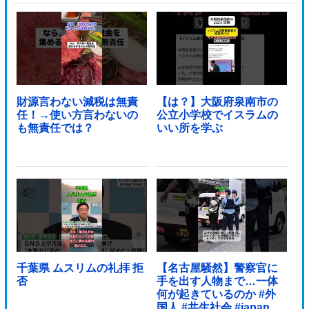
財源言わない減税は無責
【は？】大阪府泉南市の
任！→使い方言わないの
公立小学校でイスラムの
も無責任では？
いい所を学ぶ
千葉県 ムスリムの礼拝 拒
【名古屋騒然】警察官に
否
手を出す人物まで…一体
何が起きているのか #外
国人 #共生社会 #japan