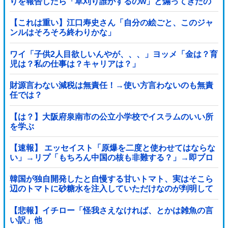
りを報告したら「草刈り誰がするのw」と煽ってきたの
で…旦那が放った「一言」に義母オロオロｗｗ←嫌味を
逆手にとった神対応すぎる
【これは重い】江口寿史さん「自分の絵ごと、このジャ
ンルはそろそろ終わりかな」
ワイ「子供2人目欲しいんやが、、、」ヨッメ「金は？育
児は？私の仕事は？キャリアは？」
財源言わない減税は無責任！→使い方言わないのも無責
任では？
【は？】大阪府泉南市の公立小学校でイスラムのいい所
を学ぶ
【速報】 エッセイスト「原爆を二度と使わせてはならな
い」→リプ「もちろん中国の核も非難する？」→即ブロ
ック
韓国が独自開発したと自慢する甘いトマト、実はそこら
辺のトマトに砂糖水を注入していただけなのが判明して
大問題にw
【悲報】イチロー「怪我さえなければ、とかは雑魚の言
い訳」他