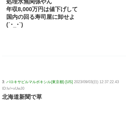
処理水無関係やん
年収8,000万円は値下げして
国内の回る寿司屋に卸せよ
(´･_･`)
3:
バロキサビルマルボキシル(東京都) [US]
2023/09/03(日) 12:37:22.43
ID:lv/+xUwJ0
北海道新聞で草