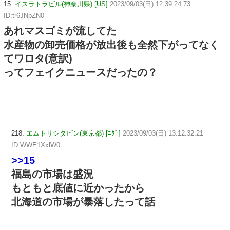
15:
イスラトラビル(神奈川県) [US]
2023/09/03(日) 12:39:24.73
ID:tr6JNpZN0
あれマスゴミが流してた
水産物の卸売価格が放出後も全然下がってなく
てワロタ(意訳)
ってフェイクニュースだったの？
218:
エムトリシタビン(東京都) [ﾆﾀﾞ]
2023/09/03(日) 13:12:32.21
ID:WWE1XxlW0
>>15
福島の市場は盛況
もともと底値に近かったから
北海道の市場が暴落したって話