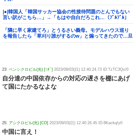
|●|韓国人「韓国サッカー協会の性接待問題のとんでもない
言い訳がこちら…」→「もはや自白だろこれ…（ﾌﾞﾙﾌﾞﾙ」
＝韓国の反応
「隣に早く家建てろ」とうるさい義母。モデルハウス巡り
を報告したら「草刈り誰がするのw」と煽ってきたので…旦
那が放った「一言」に義母オロオロｗｗ←嫌味を逆手にと
った神対応すぎる
23:
ペンシクロビル(光) [ﾆﾀﾞ]
2023/09/03(日) 12:40:24.73 ID:TzTC3Qv/0
自分達の中国依存からの対応の遅さを棚にあげ
て国にたかるなよな
25:
アシクロビル(光) [CO]
2023/09/03(日) 12:40:26.45 ID:8Kackq/y0
中国に言え！