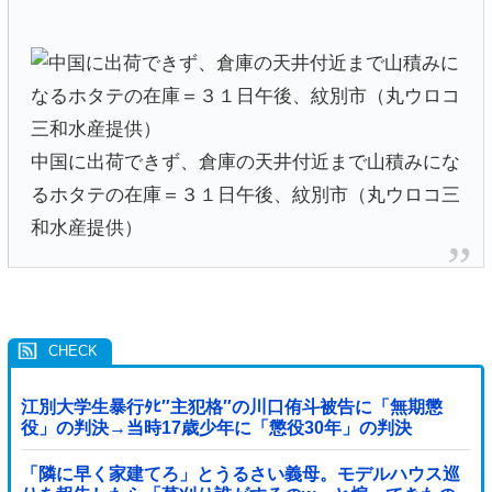
中国に出荷できず、倉庫の天井付近まで山積みにな
るホタテの在庫＝３１日午後、紋別市（丸ウロコ三
和水産提供）
江別大学生暴行ﾀﾋ″主犯格″の川口侑斗被告に「無期懲
役」の判決→当時17歳少年に「懲役30年」の判決
「隣に早く家建てろ」とうるさい義母。モデルハウス巡