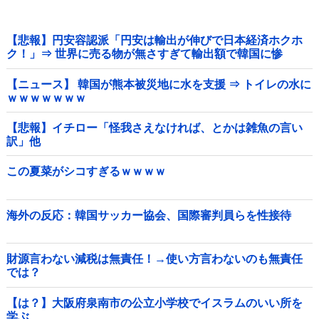
【悲報】円安容認派「円安は輸出が伸びで日本経済ホクホ
ク！」⇒ 世界に売る物が無さすぎて輸出額で韓国に惨
敗・・・
【ニュース】 韓国が熊本被災地に水を支援 ⇒ トイレの水に
ｗｗｗｗｗｗｗ
【悲報】イチロー「怪我さえなければ、とかは雑魚の言い
訳」他
この夏菜がシコすぎるｗｗｗｗ
海外の反応：韓国サッカー協会、国際審判員らを性接待
財源言わない減税は無責任！→使い方言わないのも無責任
では？
【は？】大阪府泉南市の公立小学校でイスラムのいい所を
学ぶ