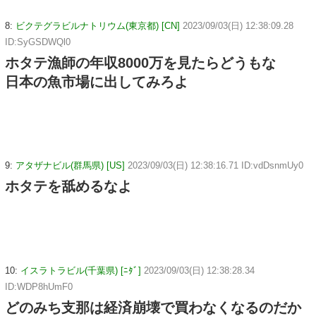
8:
ビクテグラビルナトリウム(東京都) [CN]
2023/09/03(日) 12:38:09.28
ID:SyGSDWQl0
ホタテ漁師の年収8000万を見たらどうもな
日本の魚市場に出してみろよ
9:
アタザナビル(群馬県) [US]
2023/09/03(日) 12:38:16.71 ID:vdDsnmUy0
ホタテを舐めるなよ
10:
イスラトラビル(千葉県) [ﾆﾀﾞ]
2023/09/03(日) 12:38:28.34
ID:WDP8hUmF0
どのみち支那は経済崩壊で買わなくなるのだか